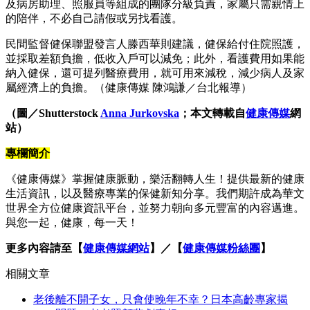
及病房助理、照服員等組成的團隊分級負責，家屬只需親情上
的陪伴，不必自己請假或另找看護。
民間監督健保聯盟發言人滕西華則建議，健保給付住院照護，
並採取差額負擔，低收入戶可以減免；此外，看護費用如果能
納入健保，還可提列醫療費用，就可用來減稅，減少病人及家
屬經濟上的負擔。（健康傳媒 陳鴻謙／台北報導）
（圖／Shutterstock
Anna Jurkovska
；本文轉載自
健康傳媒
網
站）
專欄簡介
《健康傳媒》掌握健康脈動，樂活翻轉人生！提供最新的健康
生活資訊，以及醫療專業的保健新知分享。我們期許成為華文
世界全方位健康資訊平台，並努力朝向多元豐富的內容邁進。
與您一起，健康，每一天！
更多內容請至【
健康傳媒網站
】／【
健康傳媒粉絲團
】
相關文章
老後離不開子女，只會使晚年不幸？日本高齡專家揭