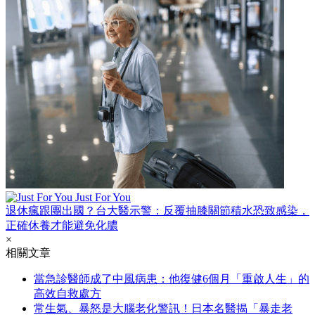
Just For You
退休瘋跟團出國？台大醫示警：反覆抽膝關節積水恐致感染，
正確休養才能避免化膿
×
相關文章
當急診醫師成了中風病患：他復健6個月「重啟人生」的
高效自救處方
常生氣、暴怒是大腦老化警訊！日本名醫揭「暴走老