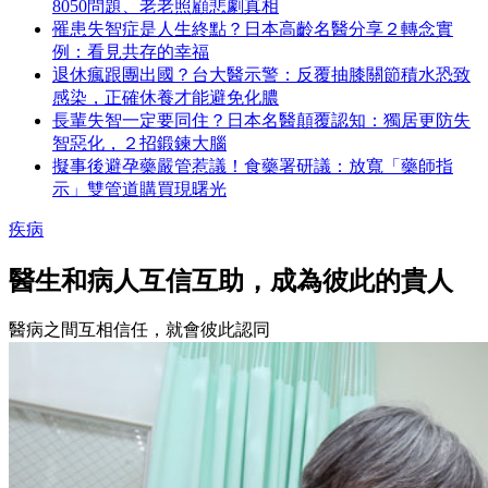
8050問題、老老照顧悲劇真相
罹患失智症是人生終點？日本高齡名醫分享２轉念實
例：看見共存的幸福
退休瘋跟團出國？台大醫示警：反覆抽膝關節積水恐致
感染，正確休養才能避免化膿
長輩失智一定要同住？日本名醫顛覆認知：獨居更防失
智惡化，２招鍛鍊大腦
擬事後避孕藥嚴管惹議！食藥署研議：放寬「藥師指
示」雙管道購買現曙光
疾病
醫生和病人互信互助，成為彼此的貴人
醫病之間互相信任，就會彼此認同