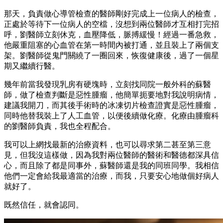
那天，負責做心導管檢查的醫師剛好完成上一位病人的檢查，
正處於等待下一位病人的空檔，沒想到兩位醫師才互相打完招
呼，劉醫師立刻休克，血壓降低，脈搏緩慢！經過一番急救，
他嚴重阻塞的心血管在第一時間內被打通，並且裝上了兩個支
架。劉醫師從鬼門關繞了一圈回來，恢復健康後，過了一個星
期又繼續行醫。
幾年前當我發現乳房有硬塊時，立刻找同院一般外科的蘇醫
師，做了檢查判斷是惡性腫瘤，他簡單扼要地對我說明病情，
建議我開刀，而其後手術時的冰凍切片檢查證實是惡性腫瘤，
同時他替我裝上了人工血管，以便後續做化療。化療由腫瘤科
的劉醫師負責，我也全程配合。
我可以上網找最新的治療資料，也可以尋求第二甚至第三意
見，但我沒這樣做，因為我對兩位醫師的醫術和醫德都深具信
心，而且除了都是同事外，蘇醫師還是我的同班同學。我相信
他們一定會給我最適當的治療，而我，只要安心地做個好病人
就好了。
既然信任，就會認同。