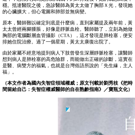
穩。抵達醫院之後，急診醫師為黃太太做了胸部Ｘ光，發現她
的心臟擴大，但心電圖和肺部並無病變。
原本，醫師難以確定到底是什麼病，直到家屬提及兩年前，黃
太太曾經兩腳腫脹，好像是靜脈血栓。醫師聽了，立刻為她做
胸部的電腦斷層血管攝影（CTA），這才發現是肺栓塞，便安
排她住院治療。過了一個星期，黃太太康復出院了。
由於家屬不經意地提到病人下肢曾發生深層靜脈栓塞，讓醫師
想到病人是肺栓塞的高危險群，而能做出正確的診斷，這實在
是醫、病雙方的福氣，也就是台灣俗語所說的「先生緣，主人
福」。
（本文作者為國內失智症領域權威；原文刊載於劉秀枝《把時
間留給自己：失智症權威醫師的自在熟齡指南》／寶瓶文化）