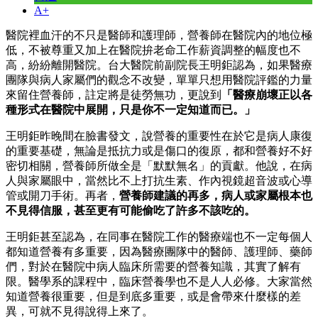
A+
醫院裡血汗的不只是醫師和護理師，營養師在醫院內的地位極
低，不被尊重又加上在醫院拚老命工作薪資調整的幅度也不
高，紛紛離開醫院。台大醫院前副院長王明鉅認為，如果醫療
團隊與病人家屬們的觀念不改變，單單只想用醫院評鑑的力量
來留住營養師，註定將是徒勞無功，更說到
「醫療崩壞正以各
種形式在醫院中展開，只是你不一定知道而已。」
王明鉅昨晚間在臉書發文，說營養的重要性在於它是病人康復
的重要基礎，無論是抵抗力或是傷口的復原，都和營養好不好
密切相關，營養師所做全是「默默無名」的貢獻。他說，在病
人與家屬眼中，當然比不上打抗生素、作內視鏡超音波或心導
管或開刀手術。再者，
營養師建議的再多，病人或家屬根本也
不見得信服，甚至更有可能偷吃了許多不該吃的。
王明鉅甚至認為，在同事在醫院工作的醫療端也不一定每個人
都知道營養有多重要，因為醫療團隊中的醫師、護理師、藥師
們，對於在醫院中病人臨床所需要的營養知識，其實了解有
限。醫學系的課程中，臨床營養學也不是人人必修。大家當然
知道營養很重要，但是到底多重要，或是會帶來什麼樣的差
異，可就不見得說得上來了。