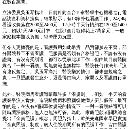
在數百萬間。
立法委員吳玉琴指出，日前針對全台19家醫學中心機構進行電
話訪查和資料搜集，結果顯示，有13家外包看護工作，24小時
看護收費落在2000至2400元，12小時半天行情約在1200至1400
元，如以1天2400元計算，住院1個月就得花上7萬多元，一般
家庭根本難以負擔，經濟壓力沉重。
但令人更擔憂的是，看護費用如此昂貴，品質卻參差不齊，部
分醫院甚至不管看護、照服員是否領有合格證照，不論有沒有
證書、有沒有受訓過，都可以從事此項工作，但由於目前醫院
媒合「一對一看護」既無規範也無標準，醫院任何作法都「沒
有違反規定」。吳玉琴痛批，醫院樂於抽佣，卻未盡規範之
責，一旦照護發生意外，還是得由病人、家屬以及看護自行承
擔。
此外，醫院病房看護還暗藏許多「潛規則」，例如，半天的看
護幾乎沒人肯接、進隔離病房和照顧復健病人要加價等，最可
怕的是，在沒有相關單位規範的情況下，一對一看護缺還可以
隨時調漲價格，無人也無法可管。為此，家庭照顧者關懷總會
提出「全責照護」概念，周照芳指出，歐美先進國家早已實施
「全責照護」制度，病人住院期間所有的照護工作，皆由醫護