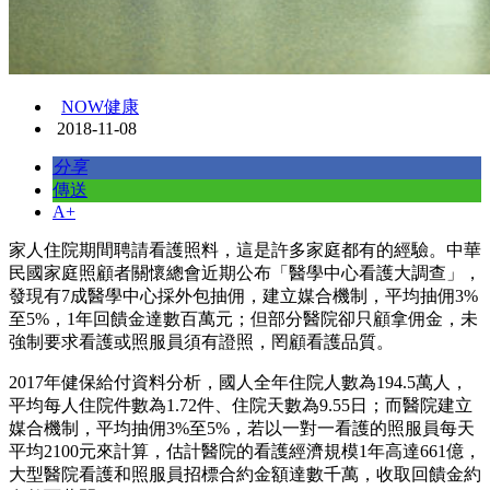
NOW健康
2018-11-08
分享
傳送
A+
家人住院期間聘請看護照料，這是許多家庭都有的經驗。中華
民國家庭照顧者關懷總會近期公布「醫學中心看護大調查」，
發現有7成醫學中心採外包抽佣，建立媒合機制，平均抽佣3%
至5%，1年回饋金達數百萬元；但部分醫院卻只顧拿佣金，未
強制要求看護或照服員須有證照，罔顧看護品質。
2017年健保給付資料分析，國人全年住院人數為194.5萬人，
平均每人住院件數為1.72件、住院天數為9.55日；而醫院建立
媒合機制，平均抽佣3%至5%，若以一對一看護的照服員每天
平均2100元來計算，估計醫院的看護經濟規模1年高達661億，
大型醫院看護和照服員招標合約金額達數千萬，收取回饋金約