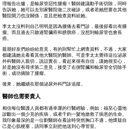
理報告出爐，是輸尿管惡性腫瘤！醫師建議動手術切除，同時
告訴她，她可以去別家醫院做二次確診，或者若她想要在其他
醫院開刀也沒關係，並且把檢查資料給她。
李太太沒料到自己明明是因為腰痛去看門診，最後卻看出有腫
瘤。而且過去只聽過腎臟癌和膀胱癌，沒想到輸尿管也會長
癌。
親朋好友們紛紛給意見，有的則幫忙上網查資料，不過，大家
都建議她去看看其他大醫院的醫師。可是李太太覺得這位泌尿
外科醫師人親切，說話實在，看起來很有自信，讓她很安心，
於是她沒有尋求第二意見，接受了右側腎臟和輸尿管全切除手
術，成功摘除了腫瘤。
後來，她繼續在那個泌尿外科門診追蹤。
醫師也需要貴人
相信每位醫護人員都有過幸運的行醫經驗，例如：福至心靈地
診斷出一個少見的疾病，或者千鈞一髮地搶救了病患的生命。
我印象最深的是一位劉醫師在看診時突然胸口不適，他懷疑自
己是心肌梗塞，請同事立刻把他送到心導管室。