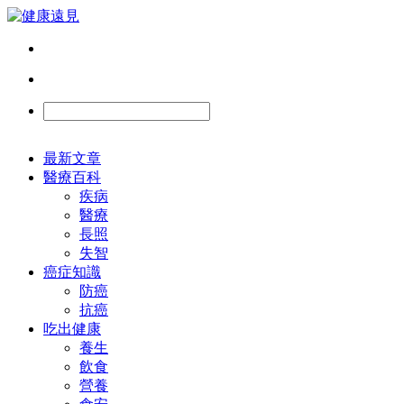
最新文章
醫療百科
疾病
醫療
長照
失智
癌症知識
防癌
抗癌
吃出健康
養生
飲食
營養