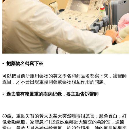
• 把藥物名稱寫下來
可以把目前所服用藥物的英文學名和商品名都寫下來，讓醫師
過目，才不會出現重複開藥或藥物相互作用的問題。
• 過去若有較嚴重的疾病紀錄，要主動告訴醫師
80歲、重度失智的黃太太某天突然喘得很厲害，臉色蒼白，好
像要斷氣般。家屬急打119送她至鄰近大醫院的急診室，送醫
途中，急救人員為她供給氧氣，約20分鐘後，她的氣息回復平