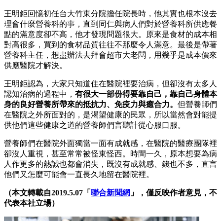
王明鉅回憶初任台大竹東分院擔任院長時，他其實也根本沒去
理會什麼營養科的事，直到同仁與病人們對於營養科所供應餐
點的滿意度卻不高，他才發現問題很大。原來是食材的成本相
對高很多，買到的食材品質往往不那麼令人滿意。最後是帶著
營養科主任，想盡辦法去拜會超市大老闆，用幾乎是成本價來
供應醫院才解決。
王明鉅認為，大家只知道住在醫院裡要治病，但卻沒有太多人
認知治病的過程中，
有很大一部份得要靠自己，靠自己身體本
身的良好營養所帶來的抵抗力、免疫力與癒合力。
但營養師們
在醫院之外所面對的，是渴望健康的民眾，所以當然會對能提
供他們這些健康之道的營養師們言聽計從心服口服。
營養師們在醫院外面獨當一面有成就感，在醫院的醫療團隊裡
卻沒人重視，甚至常常被怪東怪西。時間一久，原本想要為病
人作更多的熱誠也都會消失，既沒有成就感、錢也不多，直言
他們又怎麼可能會一直長久地留在醫院裡。
（
本文轉載自2019.5.07「
聯合新聞網
」，僅反映作者意見，不
代表本社立場）