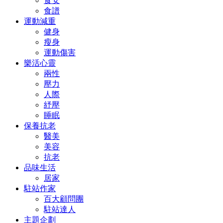
食安
食譜
運動減重
健身
瘦身
運動傷害
樂活心靈
兩性
壓力
人際
紓壓
睡眠
保養抗老
醫美
美容
抗老
品味生活
居家
駐站作家
百大顧問團
駐站達人
主題企劃