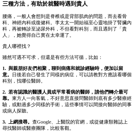
三種方法，有助於就醫時遇到貴人
腰痛，一般人會想到是脊椎或是背部肌肉的問題，而去看骨
科、神經內科或復健科。李太太一開始福至心靈地掛了腎臟內
科，再被轉診至泌尿外科，不但看對科別，而且遇到了「貴
人」，她覺得自己實在太幸運了。
貴人哪裡找？
雖然可遇不可求，但還是有些方法可循，比如：
1. 與親朋好友們相聚，聊到病痛和就診經驗時，便加以留
意。
日後若自己發生了同樣的病症，可以請教對方應該看哪個
科別，找哪位醫師。
2. 若有認識的醫護人員或平常看病的醫師，請他們轉介最可
靠。
東方人一向客氣，不好意思直接問醫師到底有多少醫療經
驗，或動過多少同樣的手術，這些事情可以間接向醫師的同事
或病人探聽。
3. 上網搜尋。
查Google、上醫院的官網，或從健康類雜誌上
尋找醫師或醫療團隊，比較客觀。