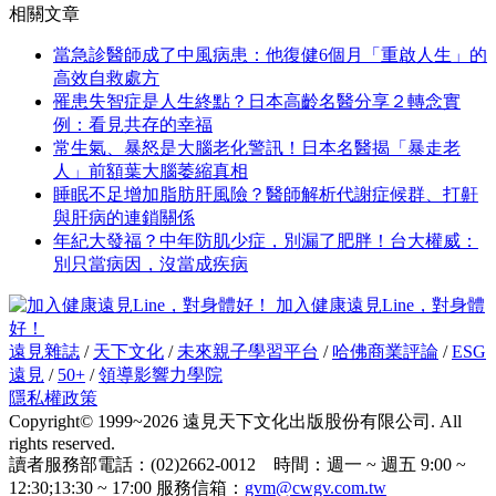
相關文章
當急診醫師成了中風病患：他復健6個月「重啟人生」的
高效自救處方
罹患失智症是人生終點？日本高齡名醫分享２轉念實
例：看見共存的幸福
常生氣、暴怒是大腦老化警訊！日本名醫揭「暴走老
人」前額葉大腦萎縮真相
睡眠不足增加脂肪肝風險？醫師解析代謝症候群、打鼾
與肝病的連鎖關係
年紀大發福？中年防肌少症，別漏了肥胖！台大權威：
別只當病因，沒當成疾病
加入健康遠見Line，對身體
好！
遠見雜誌
/
天下文化
/
未來親子學習平台
/
哈佛商業評論
/
ESG
遠見
/
50+
/
領導影響力學院
隱私權政策
Copyright© 1999~2026 遠見天下文化出版股份有限公司. All
rights reserved.
讀者服務部電話：(02)2662-0012 時間：週一 ~ 週五 9:00 ~
12:30;13:30 ~ 17:00 服務信箱：
gvm@cwgv.com.tw