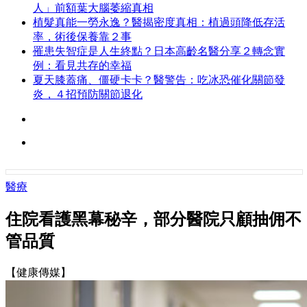
人」前額葉大腦萎縮真相
植髮真能一勞永逸？醫揭密度真相：植過頭降低存活
率，術後保養靠２事
罹患失智症是人生終點？日本高齡名醫分享２轉念實
例：看見共存的幸福
夏天膝蓋痛、僵硬卡卡？醫警告：吃冰恐催化關節發
炎，４招預防關節退化
醫療
住院看護黑幕秘辛，部分醫院只顧抽佣不
管品質
【健康傳媒】