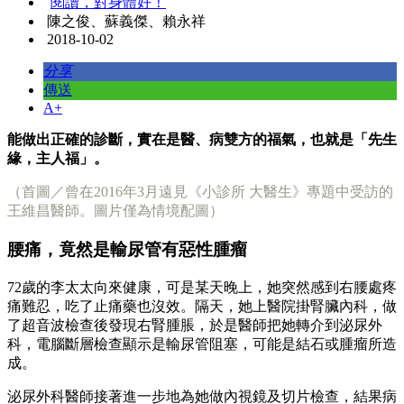
閱讀，對身體好！
陳之俊、蘇義傑、賴永祥
2018-10-02
分享
傳送
A+
能做出正確的診斷，實在是醫、病雙方的福氣，也就是「先生
緣，主人福」。
（首圖／曾在2016年3月遠見《小診所 大醫生》專題中受訪的
王維昌醫師。圖片僅為情境配圖）
腰痛，竟然是輸尿管有惡性腫瘤
72歲的李太太向來健康，可是某天晚上，她突然感到右腰處疼
痛難忍，吃了止痛藥也沒效。隔天，她上醫院掛腎臟內科，做
了超音波檢查後發現右腎腫脹，於是醫師把她轉介到泌尿外
科，電腦斷層檢查顯示是輸尿管阻塞，可能是結石或腫瘤所造
成。
泌尿外科醫師接著進一步地為她做內視鏡及切片檢查，結果病