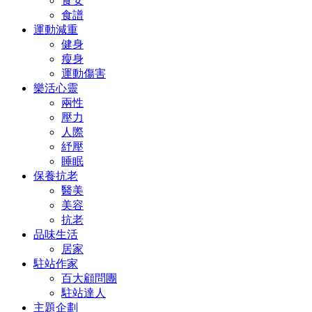
食安
食譜
運動減重
健身
瘦身
運動傷害
樂活心靈
兩性
壓力
人際
紓壓
睡眠
保養抗老
醫美
美容
抗老
品味生活
居家
駐站作家
百大顧問團
駐站達人
主題企劃