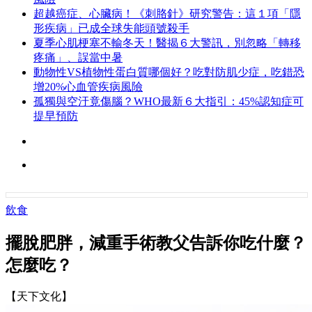
超越癌症、心臟病！《刺胳針》研究警告：這１項「隱
形疾病」已成全球失能頭號殺手
夏季心肌梗塞不輸冬天！醫揭６大警訊，別忽略「轉移
疼痛」、誤當中暑
動物性VS植物性蛋白質哪個好？吃對防肌少症，吃錯恐
增20%心血管疾病風險
孤獨與空汙竟傷腦？WHO最新６大指引：45%認知症可
提早預防
飲食
擺脫肥胖，減重手術教父告訴你吃什麼？
怎麼吃？
【天下文化】