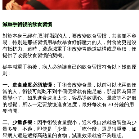
減重手術後的飲食習慣
對於本身已經有肥胖問題的人，要改變飲食習慣，其實並不容
易；特別是那些習慣用暴飲暴食紓解壓力的人，對食物更是沒
有抵抗力。這時，透過減重手術改變胃腸道結構或是容積，便
提供了改變飲食習慣的契機。
從事減重手術後，病人必須讓自己的飲食習慣符合以下幾個原
則：
一、進食速度必須放慢：
手術會改變食量，以前可以吃兩個便
當的人，術後可能吃不到半個便當就有飽足感，那是因為胃容
量變小了。如果進食速度太快，容易導致噁心、暈眩等不舒服
的感覺，所以一定要放慢進食速度，最好每次有 30 分鐘的用
餐時間。
二、少量多餐：
因手術後食量變小，通常很自然就會調整為少
量多餐。不過，即使是「少量」，「吃什麼」還是很重要，如
果病人還是選擇高熱量的食物，減重效果就會不夠理想。