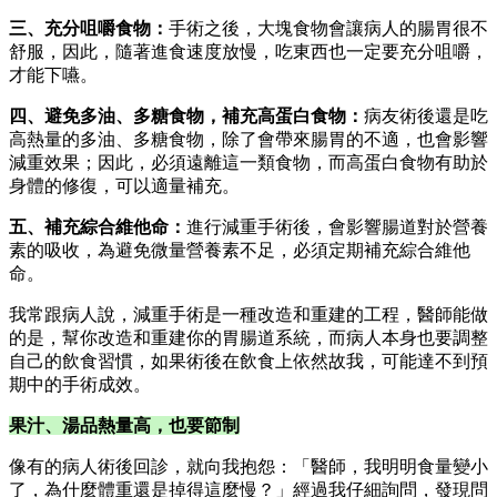
三、充分咀嚼食物：
手術之後，大塊食物會讓病人的腸胃很不
舒服，因此，隨著進食速度放慢，吃東西也一定要充分咀嚼，
才能下嚥。
四、避免多油、多糖食物，補充高蛋白食物：
病友術後還是吃
高熱量的多油、多糖食物，除了會帶來腸胃的不適，也會影響
減重效果；因此，必須遠離這一類食物，而高蛋白食物有助於
身體的修復，可以適量補充。
五、補充綜合維他命：
進行減重手術後，會影響腸道對於營養
素的吸收，為避免微量營養素不足，必須定期補充綜合維他
命。
我常跟病人說，減重手術是一種改造和重建的工程，醫師能做
的是，幫你改造和重建你的胃腸道系統，而病人本身也要調整
自己的飲食習慣，如果術後在飲食上依然故我，可能達不到預
期中的手術成效。
果汁、湯品熱量高，也要節制
像有的病人術後回診，就向我抱怨：「醫師，我明明食量變小
了，為什麼體重還是掉得這麼慢？」經過我仔細詢問，發現問