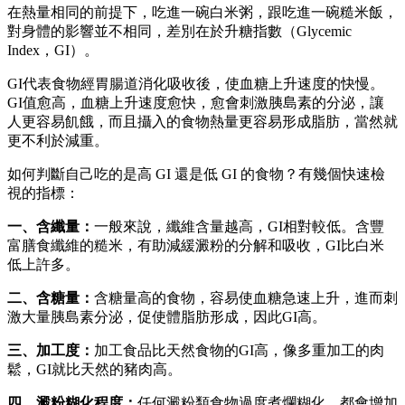
在熱量相同的前提下，吃進一碗白米粥，跟吃進一碗糙米飯，
對身體的影響並不相同，差別在於升糖指數（Glycemic
Index，GI）。
GI代表食物經胃腸道消化吸收後，使血糖上升速度的快慢。
GI值愈高，血糖上升速度愈快，愈會刺激胰島素的分泌，讓
人更容易飢餓，而且攝入的食物熱量更容易形成脂肪，當然就
更不利於減重。
如何判斷自己吃的是高 GI 還是低 GI 的食物？有幾個快速檢
視的指標：
一、含纖量：
一般來說，纖維含量越高，GI相對較低。含豐
富膳食纖維的糙米，有助減緩澱粉的分解和吸收，GI比白米
低上許多。
二、含糖量：
含糖量高的食物，容易使血糖急速上升，進而刺
激大量胰島素分泌，促使體脂肪形成，因此GI高。
三、加工度：
加工食品比天然食物的GI高，像多重加工的肉
鬆，GI就比天然的豬肉高。
四、澱粉糊化程度：
任何澱粉類食物過度煮爛糊化，都會增加