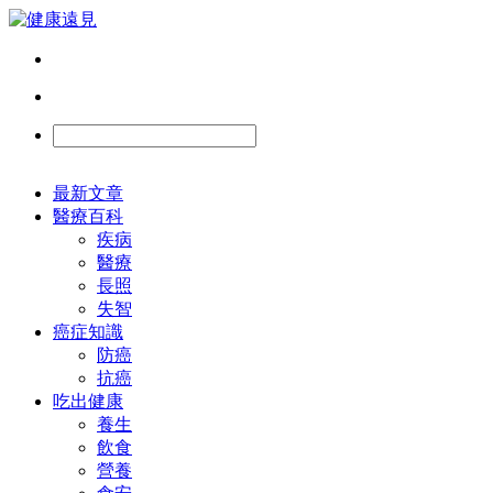
最新文章
醫療百科
疾病
醫療
長照
失智
癌症知識
防癌
抗癌
吃出健康
養生
飲食
營養