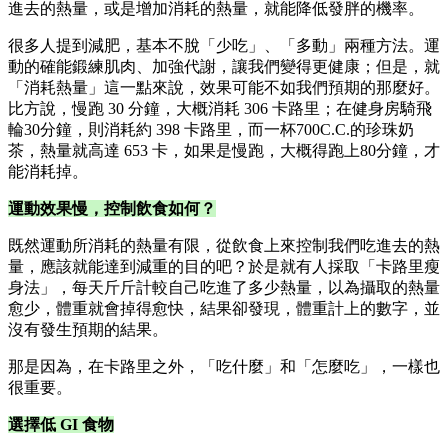
進去的熱量，或是增加消耗的熱量，就能降低發胖的機率。
很多人提到減肥，基本不脫「少吃」、「多動」兩種方法。運
動的確能鍛練肌肉、加強代謝，讓我們變得更健康；但是，就
「消耗熱量」這一點來說，效果可能不如我們預期的那麼好。
比方說，慢跑 30 分鐘，大概消耗 306 卡路里；在健身房騎飛
輪30分鐘，則消耗約 398 卡路里，而一杯700C.C.的珍珠奶
茶，熱量就高達 653 卡，如果是慢跑，大概得跑上80分鐘，才
能消耗掉。
運動效果慢，控制飲食如何？
既然運動所消耗的熱量有限，從飲食上來控制我們吃進去的熱
量，應該就能達到減重的目的吧？於是就有人採取「卡路里瘦
身法」，每天斤斤計較自己吃進了多少熱量，以為攝取的熱量
愈少，體重就會掉得愈快，結果卻發現，體重計上的數字，並
沒有發生預期的結果。
那是因為，在卡路里之外，「吃什麼」和「怎麼吃」，一樣也
很重要。
選擇低
GI
食物