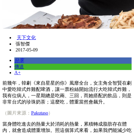
天下文化
張智傑
2017-05-09
分享
傳送
A+
​前幾年，韓劇《來自星星的你》風靡全台，女主角全智賢在劇
中愛吃韓式炸雞配啤酒，讓一票粉絲開始流行大吃韓式炸雞，
我有位病人，一星期總是吃兩、三回，而她搭配的飲品，則是
非常台式的珍珠奶茶；這麼吃，體重當然會飆升。
（圖片來源：
Pakutaso
）
當身體吃進去的熱量大於消耗的熱量，累積轉成脂肪存在體
內，就會造成體重增加。照這個算式來看，如果我們能減少吃