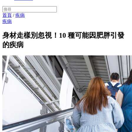
首頁
/
疾病
疾病
身材走樣別忽視！10 種可能因肥胖引發
的疾病