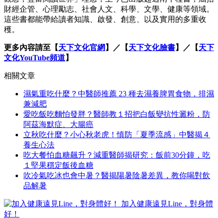
財經企管、心理勵志、社會人文、科學、文學、健康等領域。
這些書都能帶給讀者知識、啟發、創意、以及實用的多重收
穫。
更多內容請至【
天下文化官網
】／【
天下文化臉書
】／【
天下
文化YouTube頻道
】
相關文章
濕氣重吃什麼？中醫師推薦 23 種去濕養脾胃食物，排濕
兼減肥
愛吃飯吃麵怕發胖？醫師教１招把白飯變抗性澱粉，防
阿茲海默症、大腸癌
立秋吃什麼？小心秋老虎！慎防「夏季流感」中醫揭４
養生心法
吃大餐怕血糖飆升？減重醫師揭研究：飯前30分鐘，吃
１堅果穩定飯後血糖
吹冷氣吃冰也會中暑？醫揭陽暑陰暑差異，教你喝對飲
品解暑
加入健康遠見Line，對身體
好！