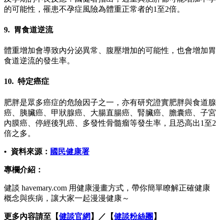
的可能性，罹患不孕症風險為體重正常者的1至2倍。
9. 胃食道逆流
體重增加會導致內分泌異常、腹壓增加的可能性，也會增加胃
食道逆流的發生率。
10. 特定癌症
肥胖是眾多癌症的危險因子之一，亦有研究證實肥胖與食道腺
癌、胰臟癌、甲狀腺癌、大腸直腸癌、腎臟癌、膽囊癌、子宮
內膜癌、停經後乳癌、多發性骨髓瘤等發生率，且恐高出1至2
倍之多。
• 資料來源：
國民健康署
專欄介紹：
健談 havemary.com 用健康漫畫方式，帶你簡單瞭解正確健康
概念與疾病，讓大家一起漫漫健康～
更多內容請至【
健談官網
】／【
健談粉絲團
】