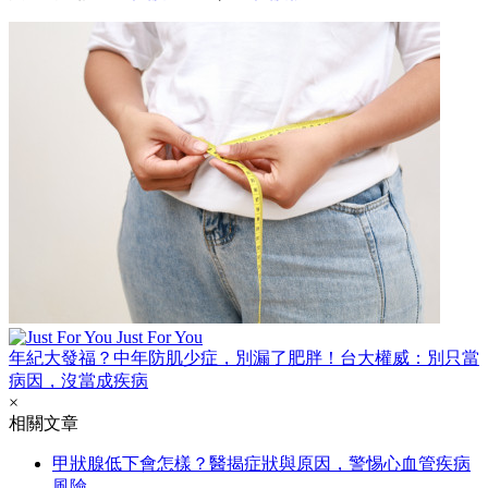
Just For You
年紀大發福？中年防肌少症，別漏了肥胖！台大權威：別只當
病因，沒當成疾病
×
相關文章
甲狀腺低下會怎樣？醫揭症狀與原因，警惕心血管疾病
風險