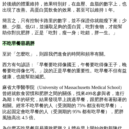
於後續的體重維持，效果特別好，在血壓、血脂的數字上，也
出現了改善。高蛋白質飲食的效果，甚至可以維持 1 年。
簡言之，只有控制卡路里的數字，並不保證你就能瘦下來；少
糖、少脂、低GI，並攝取足夠的蛋白質，吃對食物，才能幫
助你對抗肥胖，正是「吃對，瘦一身；吃錯，胖一生。」
不吃早餐容易胖
至於「怎麼吃」，則跟我們進食的時間和頻率有關。
西方有句諺語：「早餐要吃得像國王，午餐要吃得像王子，晚
餐要吃得像乞丐。」說的正是早餐的重要性。吃早餐不但有益
健康，也能幫助減肥。
麻省大學醫學院（University of Massachusetts Medical School）
曾經就飲食習慣和肥胖之間的關係，找來499名參與者，進行
為期 1 年的研究，結果發現早上跳過早餐，跟肥胖有著顯著的
相關。經常不吃早餐的人（受測期的 75% 都沒有吃早餐），
比起固定會吃早餐的人（受測期的 95% 都有吃早餐），肥胖
風險高出 4.5 倍。
為什麼不吃早餐容易導致肥胖？人體在早上開始啟動新陳代