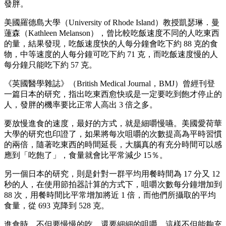
發胖。
美國羅德島大學（University of Rhode Island）教授凱瑟琳．曼
蓮森（Kathleen Melanson），曾比較吃飯速度不同的人吃東西
的量，結果發現，吃飯速度快的人每分鐘會吃下約 88 克的食
物，中等速度的人每分鐘可吃下約 71 克，而吃飯速度慢的人
每分鐘只能吃下約 57 克。
《英國醫學雜誌》（British Medical Journal，BMJ）曾經刊登
一篇日本的研究，指出吃東西愈快或是一定要吃到飽才停止的
人，發胖的機率要比正常人高出 3 倍之多。
要放慢進食的速度，最好的方式，就是細嚼慢嚥。美國愛荷華
大學的研究也印證了，如果將每次咀嚼的次數提高為平時習慣
的兩倍，隨著吃東西的時間延長，大腦真的有充分時間可以感
應到「吃飽了」，食量就會比平常減少 15％。
另一個日本的研究，則是針對一群平均用餐時間為 17 分又 12
秒的人，在使用節拍器計算的方式下，咀嚼次數每分鐘增加到
88 次，用餐時間比平常增加將近 1 倍，而他們所攝取的平均
食量，從 693 克降到 528 克。
進食時，不但要慢慢的吃，還要細細的咀嚼，這樣不但能夠充