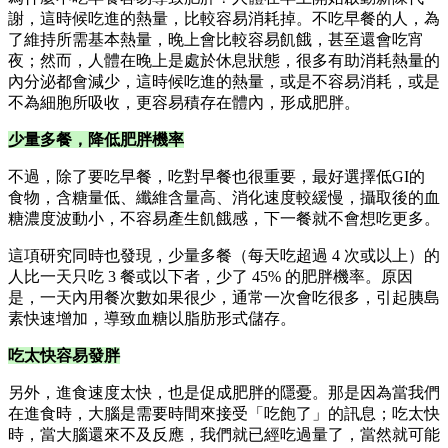
謝，這時候吃進的熱量，比較容易消耗掉。不吃早餐的人，為
了維持所需基本熱量，晚上會比較容易飢餓，甚至還會吃宵
夜；然而，人體在晚上是處於休息狀態，很多有助消耗熱量的
內分泌都會減少，這時候吃進的熱量，或是不容易消耗，或是
不為細胞所吸收，更容易積存在體內，形成肥胖。
少量多餐，降低肥胖機率
不過，除了要吃早餐，吃對早餐也很重要，最好選擇低GI的
食物，含糖量低、纖維含量高、消化速度較緩慢，攝取後的血
糖濃度波動小，不容易產生飢餓感，下一餐就不會想吃更多。
這項研究同時也發現，少量多餐（每天吃超過 4 次或以上）的
人比一天只吃 3 餐或以下者，少了 45% 的肥胖機率。原因
是，一天內用餐次數如果很少，通常一次會吃很多，引起胰島
素快速增加，導致血糖以脂肪形式儲存。
吃太快容易發胖
另外，進食速度太快，也是促成肥胖的隱憂。那是因為當我們
在進食時，大腦是需要時間來接受「吃飽了」的訊息；吃太快
時，當大腦還來不及反應，我們就已經吃過量了，當然就可能