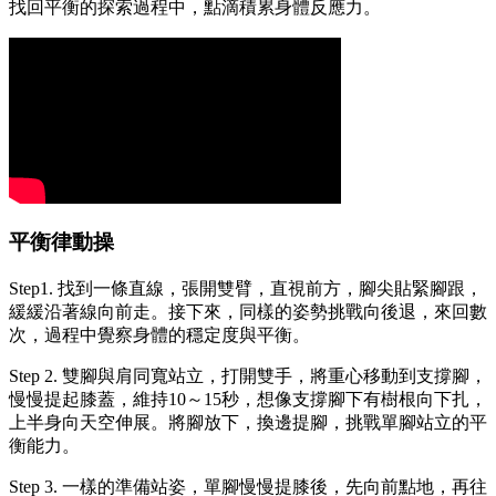
找回平衡的探索過程中，點滴積累身體反應力。
平衡律動操
Step1. 找到一條直線，張開雙臂，直視前方，腳尖貼緊腳跟，
緩緩沿著線向前走。接下來，同樣的姿勢挑戰向後退，來回數
次，過程中覺察身體的穩定度與平衡。
Step 2. 雙腳與肩同寬站立，打開雙手，將重心移動到支撐腳，
慢慢提起膝蓋，維持10～15秒，想像支撐腳下有樹根向下扎，
上半身向天空伸展。將腳放下，換邊提腳，挑戰單腳站立的平
衡能力。
Step 3. 一樣的準備站姿，單腳慢慢提膝後，先向前點地，再往