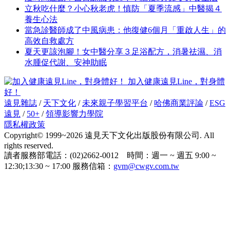
立秋吃什麼？小心秋老虎！慎防「夏季流感」中醫揭４
養生心法
當急診醫師成了中風病患：他復健6個月「重啟人生」的
高效自救處方
夏天更該泡腳！女中醫分享３足浴配方，消暑祛濕、消
水腫促代謝、安神助眠
加入健康遠見Line，對身體
好！
遠見雜誌
/
天下文化
/
未來親子學習平台
/
哈佛商業評論
/
ESG
遠見
/
50+
/
領導影響力學院
隱私權政策
Copyright© 1999~2026 遠見天下文化出版股份有限公司. All
rights reserved.
讀者服務部電話：(02)2662-0012 時間：週一 ~ 週五 9:00 ~
12:30;13:30 ~ 17:00 服務信箱：
gvm@cwgv.com.tw