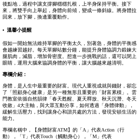
後點地，過程中讓支撐腳穩穩扎根，上半身保持平衡。接下
來，將雙手向上舉起，身體向前傾，變成一條斜線。將身體拉
回來，放下腳，換邊重覆動作。
• 溫馨小提醒
假如一開始無法維持單腳的平衡太久，別著急，身體的平衡感
會越練習越好。每天單腳站數分鐘，能提升身體協調力鍛鍊大
腿肌肉，減脂，增加骨密度。想進一步挑戰的話，還可以閉上
眼睛，運用大腦來協調身體的平衡，讓大腦越來越清明。
專欄介紹：
身體，是人生中最重要的財富。現代人重視成就與錢財，卻忘
了「照顧身心健康」是另一種無形且重要的「財富累積」。雲
門教室依循自然韻律「春天甦醒、夏天釋放、秋天沉潛、冬天
收斂」4大主軸，與大眾互動分享，如何透過「身體律動」，
緩解生活壓力，找到讓身心和諧共處的方法，發現安頓生活的
能力。
專欄名稱中，【身體財富ATM】的「A」代表Action（行
動），「T」代表Touch（觸動身心），「M」代表