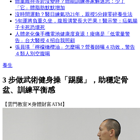
體重維持等於沒變胖？體能訓練專家解迷思：少了
「它」體脂肪默默增加
沒時間運動？醫日練氣功21年，親授5分鐘零碎養生法
5旬運將負重久坐，腹股溝驚長大芒果！醫示警：疝氣腸
子卡死恐壞死
人體老化像手機電池健康度衰退！痠痛是「低電量警
告」台大醫授４招自我照顧
張員瑛「檸檬橄欖油」怎麼喝？營養師曝４功效，警告
４類人別空腹喝
養生
3 步做武術健身操「踢腿」，助穩定骨
盆、訓練平衡感
【雲門教室✕身體財富ATM】