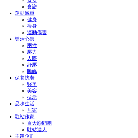
食安
食譜
運動減重
健身
瘦身
運動傷害
樂活心靈
兩性
壓力
人際
紓壓
睡眠
保養抗老
醫美
美容
抗老
品味生活
居家
駐站作家
百大顧問團
駐站達人
主題企劃