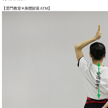
【雲門教室✕身體財富ATM】