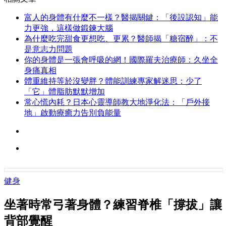
富人的身體有什麼不一樣？醫揭關鍵：「後設認知」能
力更強，這樣做鍛鍊大腦
為什麼吃完甜食更想吃、更累？醫師揭「糖宿醉」：不
是意志力問題
你的身體是一張會呼吸的網！國際羅夫治療師：久坐全
身痛真相
體重維持等於沒變胖？體能訓練專家解迷思：少了
「它」體脂肪默默增加
常心慌內耗？日本心靈導師教大地淨化法：「戶外接
地」啟動療癒力告別負能量
健身
坐著時常弓著身體？練習脊椎「撐拔」讓
背部覺醒