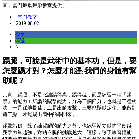
圖／雲門舞集舞蹈教室提供。
雲門教室
2019-08-02
分享
傳送
A+
踢腿，可說是武術中的基本功，但是，要
怎麼踢才對？怎麼才能對我們的身體有幫
助呢？
其實，踢腿，不是比誰踢得高，踢得猛，而是練習一種「踢
擊」的能力！所謂的踢擊能力，分為三個部分，也就是三種功
法：一是踩地提膝，二是出腿攻擊，三要能懸腿定住。能做到
這三點，才能踢出箇中的學問來。
踢擊站穩，除了練踢腿的腿力之外，也練習站立腿的平衡感。
腿擊力量越強，對站立腿的挑戰越大。這樣，除了練習體能，
也能練習自身力量的協調與管控，這是心念的關照與專注的功