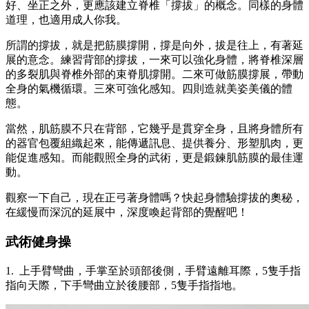
好、坐正之外，更應該建立脊椎「撐拔」的概念。同樣的身體
道理，也適用成人你我。
所謂的撐拔，就是把筋膜撐開，撐是向外，拔是往上，有著延
展的意念。練習背部的撐拔，一來可以強化身體，將脊椎深層
的多裂肌與脊椎外部的束脊肌撐開。二來可做筋膜撐展，帶動
全身的氣機循環。三來可強化感知。四則造就美姿美儀的體
態。
當然，肌筋膜不只在背部，它幾乎是貫穿全身，且將身體所有
的器官包覆組織起來，能傳遞訊息、提供養分、形塑肌肉，更
能促進感知。而能觀照全身的武術，更是鍛鍊肌筋膜的最佳運
動。
觀察一下自己，現在正弓著身體嗎？快起身體驗撐拔的奧秘，
在緩慢而深沉的延展中，深度喚起背部的覺醒吧！
武術健身操
1. 上手臂彎曲，手掌至於頭部後側，手臂遠離耳際，5隻手指
指向天際，下手彎曲立於後腰部，5隻手指指地。