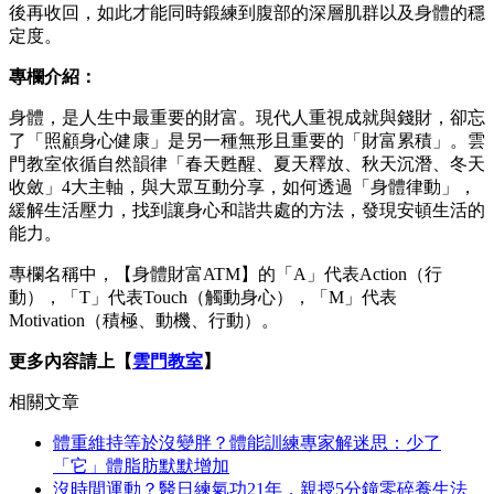
後再收回，如此才能同時鍛練到腹部的深層肌群以及身體的穩
定度。
專欄介紹：
身體，是人生中最重要的財富。現代人重視成就與錢財，卻忘
了「照顧身心健康」是另一種無形且重要的「財富累積」。雲
門教室依循自然韻律「春天甦醒、夏天釋放、秋天沉潛、冬天
收斂」4大主軸，與大眾互動分享，如何透過「身體律動」，
緩解生活壓力，找到讓身心和諧共處的方法，發現安頓生活的
能力。
專欄名稱中，【身體財富ATM】的「A」代表Action（行
動），「T」代表Touch（觸動身心），「M」代表
Motivation（積極、動機、行動）。
更多內容請上【
雲門教室
】
相關文章
體重維持等於沒變胖？體能訓練專家解迷思：少了
「它」體脂肪默默增加
沒時間運動？醫日練氣功21年，親授5分鐘零碎養生法