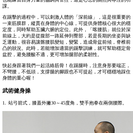
課。
在踢擊的過程中，可以刺激人體的「深前線」，這是很重要的
一束筋膜群，縱貫在身體的中心線，可提供身體核心很大的穩
定度，同時幫助五臟六腑的定位。此外，「喀腰肌」就位於深
前線上，大約是從腹部一路延伸到臀部，若是長期的坐姿與缺
乏運動，很容易讓髂腰肌變短，變緊，造成骨盆前傾，脊椎前
凸的狀況。此時，若能增加適當的踢擊訓練，就可幫助穩定骨
盆腔，避免腰酸不適，更可增加腿部的柔韌性。
快起身跟著我們一起活絡筋骨！在踢腿時，注意身形要端正，
不彎腰，不低頭，支撐腿的腳跟也不可提起，才可穩穩地踩住
身體的重心喔！
武術健身操
1. 站弓箭式，膝蓋外撇30～45度角，雙手抱拳在兩側腰際。