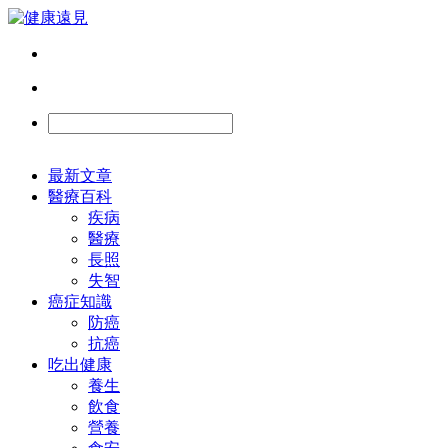
最新文章
醫療百科
疾病
醫療
長照
失智
癌症知識
防癌
抗癌
吃出健康
養生
飲食
營養