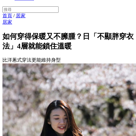
首頁
/
居家
居家
如何穿得保暖又不臃腫？日「不顯胖穿衣
法」4層就能鎖住溫暖
比洋蔥式穿法更能維持身型