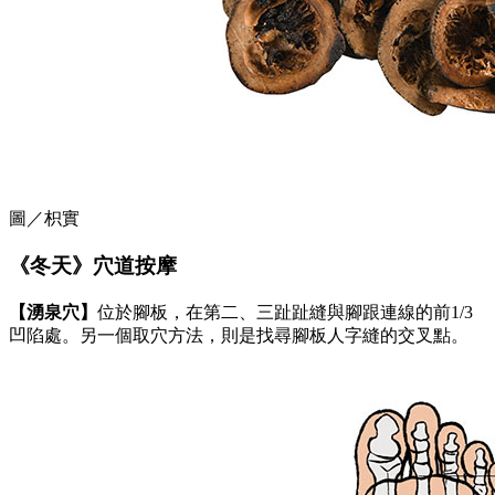
圖／枳實
《冬天》穴道按摩
【湧泉穴】
位於腳板，在第二、三趾趾縫與腳跟連線的前1/3
凹陷處。另一個取穴方法，則是找尋腳板人字縫的交叉點。