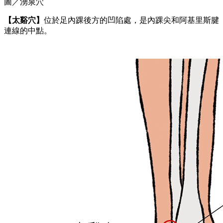
圖／湧泉穴
【太谿穴】
位於足內踝後方的凹陷處，是內踝尖和阿基里斯腱
連線的中點。