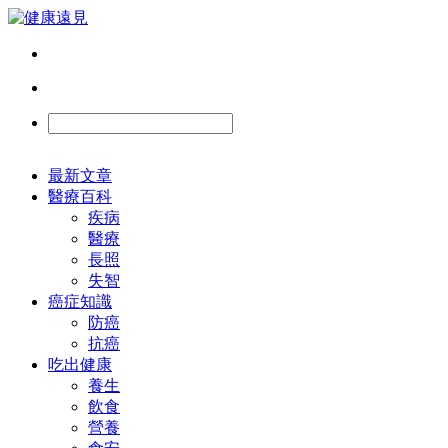
最新文章
醫療百科
疾病
醫療
長照
失智
癌症知識
防癌
抗癌
吃出健康
養生
飲食
營養