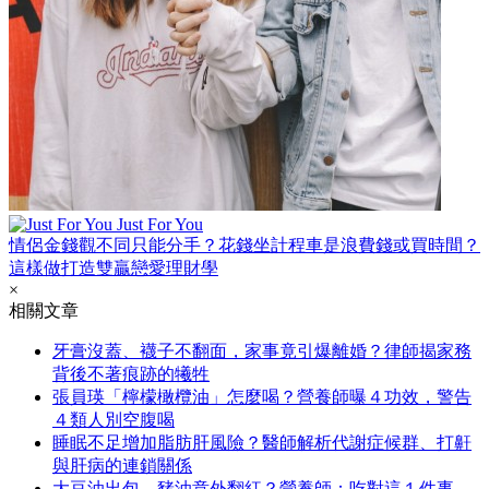
Just For You
情侶金錢觀不同只能分手？花錢坐計程車是浪費錢或買時間？
這樣做打造雙贏戀愛理財學
×
相關文章
牙膏沒蓋、襪子不翻面，家事竟引爆離婚？律師揭家務
背後不著痕跡的犧牲
張員瑛「檸檬橄欖油」怎麼喝？營養師曝４功效，警告
４類人別空腹喝
睡眠不足增加脂肪肝風險？醫師解析代謝症候群、打鼾
與肝病的連鎖關係
大豆油出包，豬油意外翻紅？營養師：吃對這１件事，