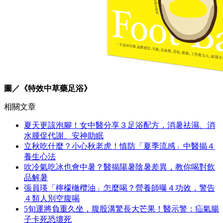
圖／《特效中草藥足浴》
相關文章
夏天更該泡腳！女中醫分享３足浴配方，消暑祛濕、消
水腫促代謝、安神助眠
立秋吃什麼？小心秋老虎！慎防「夏季流感」中醫揭４
養生心法
吹冷氣吃冰也會中暑？醫揭陽暑陰暑差異，教你喝對飲
品解暑
張員瑛「檸檬橄欖油」怎麼喝？營養師曝４功效，警告
４類人別空腹喝
5旬運將負重久坐，腹股溝驚長大芒果！醫示警：疝氣腸
子卡死恐壞死