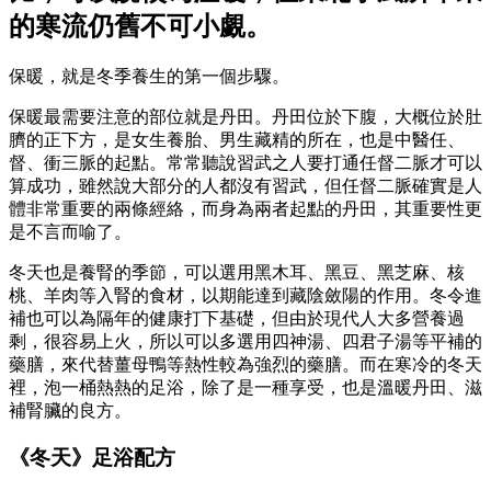
的寒流仍舊不可小覷。
保暖，就是冬季養生的第一個步驟。
保暖最需要注意的部位就是丹田。丹田位於下腹，大概位於肚
臍的正下方，是女生養胎、男生藏精的所在，也是中醫任、
督、衝三脈的起點。常常聽說習武之人要打通任督二脈才可以
算成功，雖然說大部分的人都沒有習武，但任督二脈確實是人
體非常重要的兩條經絡，而身為兩者起點的丹田，其重要性更
是不言而喻了。
冬天也是養腎的季節，可以選用黑木耳、黑豆、黑芝麻、核
桃、羊肉等入腎的食材，以期能達到藏陰斂陽的作用。冬令進
補也可以為隔年的健康打下基礎，但由於現代人大多營養過
剩，很容易上火，所以可以多選用四神湯、四君子湯等平補的
藥膳，來代替薑母鴨等熱性較為強烈的藥膳。而在寒冷的冬天
裡，泡一桶熱熱的足浴，除了是一種享受，也是溫暖丹田、滋
補腎臟的良方。
《冬天》足浴配方