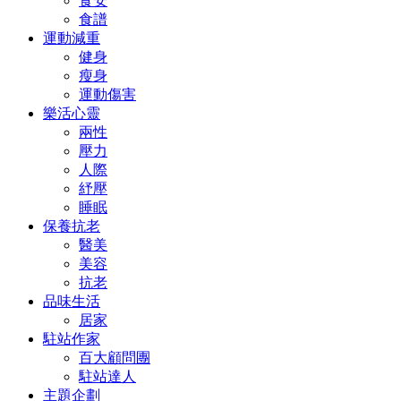
食安
食譜
運動減重
健身
瘦身
運動傷害
樂活心靈
兩性
壓力
人際
紓壓
睡眠
保養抗老
醫美
美容
抗老
品味生活
居家
駐站作家
百大顧問團
駐站達人
主題企劃