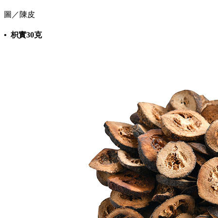
圖／陳皮
• 枳實30克