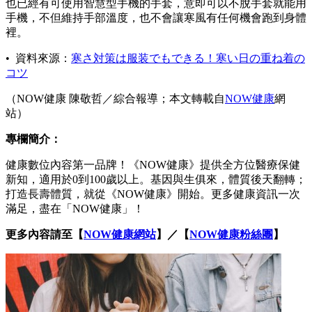
也已經有可使用智慧型手機的手套，意即可以不脫手套就能用
手機，不但維持手部溫度，也不會讓寒風有任何機會跑到身體
裡。
• 資料來源：
寒さ対策は服装でもできる！寒い日の重ね着の
コツ
（NOW健康 陳敬哲／綜合報導；本文轉載自
NOW健康
網
站）
專欄簡介：
健康數位內容第一品牌！《NOW健康》提供全方位醫療保健
新知，適用於0到100歲以上。基因與生俱來，體質後天翻轉；
打造長壽體質，就從《NOW健康》開始。更多健康資訊一次
滿足，盡在「NOW健康」！
更多內容請至【
NOW健康網站
】／【
NOW健康粉絲團
】