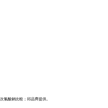
次氯酸鈉比較；邱品齊提供。