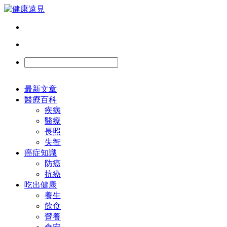
最新文章
醫療百科
疾病
醫療
長照
失智
癌症知識
防癌
抗癌
吃出健康
養生
飲食
營養