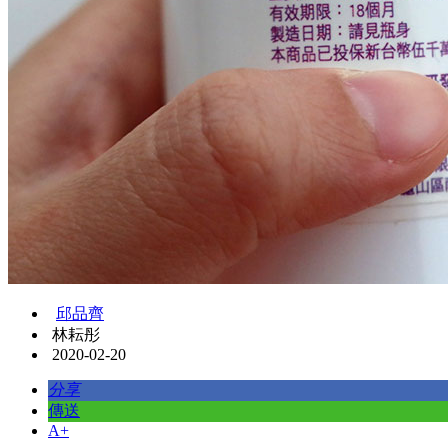
邱品齊
林耘彤
2020-02-20
分享
傳送
A+