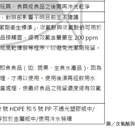
圖／次氯酸與
。