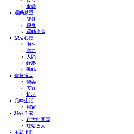
食安
食譜
運動減重
健身
瘦身
運動傷害
樂活心靈
兩性
壓力
人際
紓壓
睡眠
保養抗老
醫美
美容
抗老
品味生活
居家
駐站作家
百大顧問團
駐站達人
主題企劃