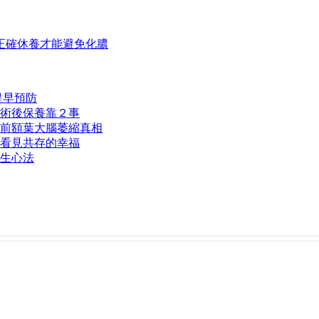
正確休養才能避免化膿
提早預防
術後保養靠２事
前額葉大腦萎縮真相
看見共存的幸福
生心法