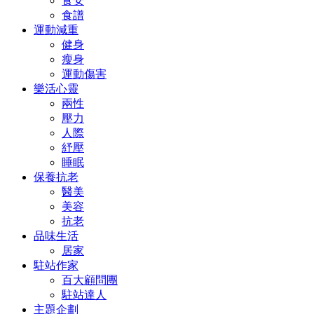
食安
食譜
運動減重
健身
瘦身
運動傷害
樂活心靈
兩性
壓力
人際
紓壓
睡眠
保養抗老
醫美
美容
抗老
品味生活
居家
駐站作家
百大顧問團
駐站達人
主題企劃