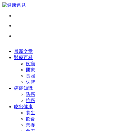
最新文章
醫療百科
疾病
醫療
長照
失智
癌症知識
防癌
抗癌
吃出健康
養生
飲食
營養