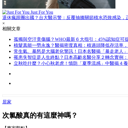
Just For You
退休瘋跟團出國？台大醫示警：反覆抽膝關節積水恐致感染，
×
相關文章
孤獨與空汙竟傷腦？WHO最新６大指引：45%認知症可
植髮真能一勞永逸？醫揭密度真相：植過頭降低存活率，
常生氣、暴怒是大腦老化警訊！日本名醫揭「暴走老人」
罹患失智症是人生終點？日本高齡名醫分享２轉念實例：
立秋吃什麼？小心秋老虎！慎防「夏季流感」中醫揭４養
居家
次氯酸真的有這麼神嗎？