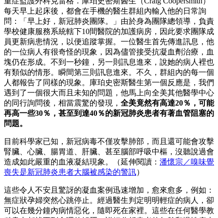
重症監護外科克雷格．庫珀史密斯醫生（Craig Coopersmith）
每天早上起床後，都會在手機的醫生群組內輸入他的日常詢
問：「早上好，新冠肺炎團隊。」由於身為團隊總領導，負責
學校健康服務系統轄下10間醫院的加護病房，因此要求團隊成
員更新病患情況，以便追蹤掌握。一位醫生首先傳進訊息，他
的一位病人有很奇怪的現象，因為儘管接受抗凝血劑治療，血
塊仍在形成。不到一秒鐘，另一則訊息進來，說她的病人裡也
有類似的情形。瞬間第三則訊息進來。不久，群組內的每一個
人都報告了同樣的現象。庫珀史密斯醫生第一個反應是，我們
遇到了一個很大而且未知的問題，他馬上向全美其他醫學中心
的同行詢問後，相當震驚的發現，
全美竟然有高達20％，可能
再高一些30％，甚至到達40％的新冠肺炎患者有著血管阻塞的
問題。
目前科學家已知，新冠病毒不僅攻擊肺部，而且還可能會攻擊
腎臟、心臟、腸胃道、肝臟、甚至腦部呼吸中樞，沒聽說過會
造成如此嚴重的血液凝結現象。（延伸閱讀：
潘懷宗／嗅味覺
喪失是新冠肺炎患者大腦被感染的警訊
）
這些令人不安且驚訝的凝血案例迅速增加，愈來愈多，例如：
無症狀孕婦突然心跳停止。經過醫生判定明明輕症的病人，卻
可以在幾分鐘內病情惡化，隨即死在家裡。這些在任何醫學教