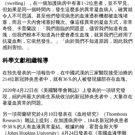
（swelling），在一個加護病房中有著1~2位患者，並不罕見。
但如果是同一個時間內，發生這麼多的異常凝血病人，確實就
令人不可思議。甚至他們發現病患的血液透析機都被血塊堵
塞，而且一天內會堵塞好幾次。像這樣異常的凝血方式，非常
奇怪。卡普蘭說：「我們面臨的問題是，儘管我們知道有血
塊，但我們根本不知道為什麼會產生血塊，就算我們已經用了
抗凝血劑，它依然發生。」「由於我們不知道原因，因此我們
感到害怕。」
科學文獻相繼報導
在預先發表的一項報告中，在中國武漢的三家醫院接受治療的
214位新冠肺炎患者中，就有36％的人被發現腦部存在血塊。
2020年4月22日在《美國醫學會雜誌》上發表的一項研究發
現，紐約州最大的衛生系統收治的新冠肺炎患者中，大量存在
著凝血異常的問題。
另一項荷蘭研究於4月10日發表在《血栓研究》（Thombosis
Research）雜誌上提到，在加護病房中，184名新冠肺炎患者
中38％的人有血液異常凝結。根據約翰．霍普金斯大學
（Johns Hopkins University）4月24日發表在《英國血液學雜