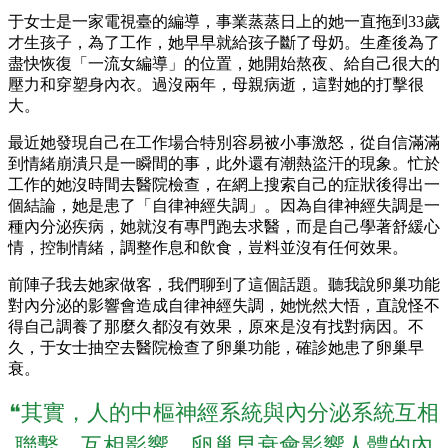
于女士是一家電視臺的編導，事業蒸蒸日上的她一直拖到33歲
才生孩子，為了工作，她早早就給孩子斷了母奶。生產後為了
盡快恢復「一流女編導」的位置，她開始熬夜、給自己很大的
壓力和穿塑身內衣。過沒兩年，母親病逝，這對她的打擊很
大。
最近她發現自己在工作場合特別容易被小事激怒，從自信滿滿
到情緒崩潰只是一瞬間的事，此外還有潮熱盜汗的現象。忙於
工作的她沒時間去醫院檢查，在網上搜索自己的症狀後得出一
個結論，她是患了「自律神經失調」。因為自律神經失調是一
種內分泌疾病，她就沒有專門跑去求醫，而是自己學著舒緩心
情，控制情緒，調整作息和飲食，豈料並沒有任何效果。
前陣子我去她家做客，我們聊到了這個話題。聽我說卵巢功能
對內分泌的影響會造成自律神經失調，她恍然大悟，直說怪不
得自己調養了那麼久都沒有效果，原來是沒有找對病因。不
久，于女士抽空去醫院檢查了卵巢功能，確診她患了卵巢早
衰。
❝其實，人的中樞神經系統與內分泌系統互相
聯繫，互相影響，卵巢早衰會影響人體的內