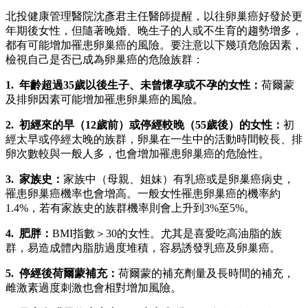
北投健康管理醫院沈彥君主任醫師提醒，以往卵巢癌好發於更
年期後女性，但隨著晚婚、晚生子的人或不生育的趨勢增多，
都有可能增加罹患卵巢癌的風險。要注意以下幾項危險因素，
檢視自己是否已成為卵巢癌的危險族群：
1. 年齡超過35歲以後生子、未曾懷孕或不孕的女性：
荷爾蒙
及排卵因素可能增加罹患卵巢癌的風險。
2. 初經來的早（12歲前）或停經較晚（55歲後）的女性：
初
經太早或停經太晚的族群，卵巢在一生中的活動時間較長、排
卵次數較與一般人多，也會增加罹患卵巢癌的危險性。
3. 家族史：
家族中（母親、姐妹）有乳癌或是卵巢癌病史，
罹患卵巢癌機率也會增高。一般女性罹患卵巢癌的機率約
1.4%，若有家族史的族群機率則會上升到3%至5%。
4. 肥胖：
BMI指數＞30的女性。尤其是喜愛吃高油脂的族
群，易造成體內脂肪過度堆積，容易誘發乳癌及卵巢癌。
5. 停經後荷爾蒙補充：
荷爾蒙的補充劑量及長時間的補充，
雌激素過度刺激也會相對增加風險。