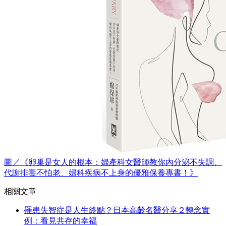
圖／《卵巢是女人的根本：婦產科女醫師教你內分泌不失調、
代謝排毒不怕老、婦科疾病不上身的優雅保養專書！》
相關文章
罹患失智症是人生終點？日本高齡名醫分享２轉念實
例：看見共存的幸福