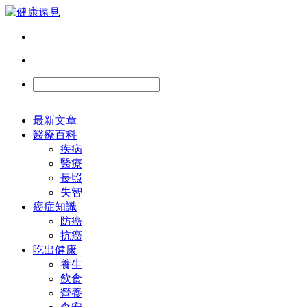
最新文章
醫療百科
疾病
醫療
長照
失智
癌症知識
防癌
抗癌
吃出健康
養生
飲食
營養