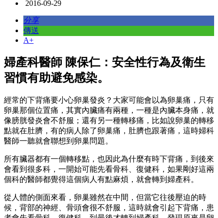
2016-09-29
分享
傳送
A+
婦產科醫師 陳保仁：安全性行為及衛生
習慣有助避免感染。
經常的下背痛要小心卵巢發炎？大家可能會以為卵巢痛，只有
卵巢那個位置痛，其實內臟痛有兩種，一種是內臟本身痛，就
像膀胱發炎會不舒服；還有另一種轉移痛，比如說卵巢的轉移
點就在肚臍，有的病人除了卵巢痛，肚臍也跟著痛，這時婦科
醫師一聽就會聯想到卵巢問題。
所有臟器都有一個轉移點，也因此為什麼有時下背痛，到後來
會看到很多科，一開始可能先看骨科、復健科，如果剛好這兩
個科的醫師都覺得這個病人有點麻煩，就會轉到婦產科。
從人體的側面來看，卵巢雖然在中間，但當它往後壓迫的時
候，背部的神經、骨頭會很不舒服，這時就會引起下背痛，患
者會先看骨科、復健科，到最後才轉到婦產科，發現原來是卵