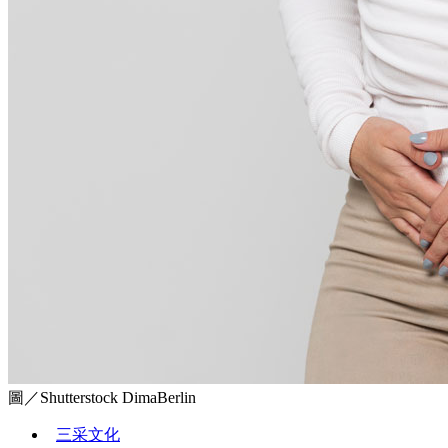
圖／Shutterstock DimaBerlin
三采文化