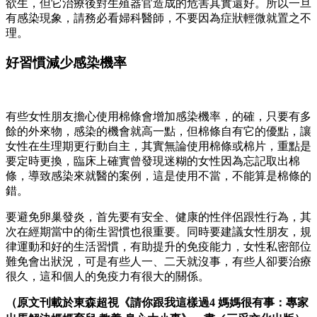
欲生，但它治療後對生殖器官造成的危害其實還好。所以一旦
有感染現象，請務必看婦科醫師，不要因為症狀輕微就置之不
理。
好習慣減少感染機率
有些女性朋友擔心使用棉條會增加感染機率，的確，只要有多
餘的外來物，感染的機會就高一點，但棉條自有它的優點，讓
女性在生理期更行動自主，其實無論使用棉條或棉片，重點是
要定時更換，臨床上確實曾發現迷糊的女性因為忘記取出棉
條，導致感染來就醫的案例，這是使用不當，不能算是棉條的
錯。
要避免卵巢發炎，首先要有安全、健康的性伴侶跟性行為，其
次在經期當中的衛生習慣也很重要。同時要建議女性朋友，規
律運動和好的生活習慣，有助提升的免疫能力，女性私密部位
難免會出狀況，可是有些人一、二天就沒事，有些人卻要治療
很久，這和個人的免疫力有很大的關係。
（原文刊載於東森超視《請你跟我這樣過4 媽媽很有事：專家