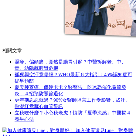
相關文章
濕疹、偏頭痛，竟然是腸胃引起？中醫拆解老、中、
青、幼隐藏脾胃危機
孤獨與空汙竟傷腦？WHO最新６大指引：45%認知症可
提早預防
夏天膝蓋痛、僵硬卡卡？醫警告：吃冰恐催化關節發
炎，４招預防關節退化
更年期忍忍就過？90%女醫師坦言工作受影響，盜汗、
熱潮紅竟藏心血管警訊
立秋吃什麼？小心秋老虎！慎防「夏季流感」中醫揭４
養生心法
加入健康遠見Line，對身體