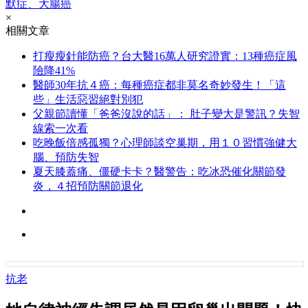
默症、大腸癌
×
相關文章
打瘦瘦針能防癌？台大醫16萬人研究證實：13種癌症風
險降41%
醫師30年抗４癌：每種癌症都非莫名奇妙發生！「這
些」生活惡習絕對別犯
父親節讀懂「爸爸沒說的話」： 肚子變大是警訊？失智
線索一次看
吃晚飯倍感孤獨？心理師談空巢期，用１０習慣強健大
腦、預防失智
夏天膝蓋痛、僵硬卡卡？醫警告：吃冰恐催化關節發
炎，４招預防關節退化
抗老