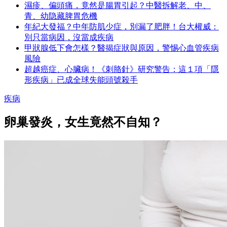
濕疹、偏頭痛，竟然是腸胃引起？中醫拆解老、中、
青、幼隐藏脾胃危機
年紀大發福？中年防肌少症，別漏了肥胖！台大權威：
別只當病因，沒當成疾病
甲狀腺低下會怎樣？醫揭症狀與原因，警惕心血管疾病
風險
超越癌症、心臟病！《刺胳針》研究警告：這１項「隱
形疾病」已成全球失能頭號殺手
疾病
卵巢發炎，女生竟然不自知？