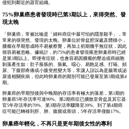
侵犯到鄰近的器官組織。
75%卵巢癌患者發現時已第3期以上，來得突然、發
現太晚
「卵巢癌」常被比喻是「婦科癌症中最可怕的隱形殺手」，常
常來的很突然、發現的太晚。卵巢位於骨盆腔深處及體積小，
腫瘤在早期形成時不易被察覺，再加上初期幾乎無症狀，因此
很容易被忽略。據統計，約75%的患者發現罹患卵巢癌時已經
是第3期以上。即便有症狀，也會容易因腫瘤的壓迫或癌細胞
剝落產生如：肚子脹脹的、脹氣、噁心、易飽足感、打嗝、頻
尿、下腹部疼痛或小腹突然變大等，常讓人誤以為是腸胃或泌
尿道相關疾病，但此時卵巢癌的期別可能已發展至第3期或第4
期。
卵巢癌的早期預後與中晚期的存活率有極大的落差，第1期的
卵巢癌5年存活率可達90%、第2期癌症已擴散至骨盆及其它器
官5年存活率約70%、第3期存活率驟降至39%、到了第4期癌
症可能已轉移到肝、肺、腹膜或骨頭，5年存活率僅餘17%。
卵巢癌年輕化，不再只是更年期後女性的專利