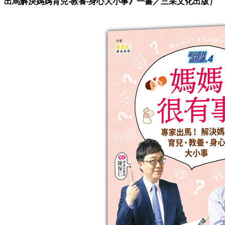
出馬解決媽媽育兒‧教養‧身心大小事》一書／三采文化出版）