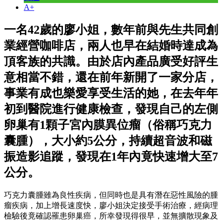
A+
一名42歲的廖小姐，數年前與先生共同創
業經營咖啡店，兩人也早在結婚時達成為
頂客族的共識。由於店內產品廣受好評生
意相當不錯，還在前年新開了一家分店，
事業有成也樂愛享受生活的她，在去年年
初到醫院進行健康檢查，發現自己的左側
卵巢有1顆子宮內膜異位瘤（俗稱巧克力
囊腫），大小約5公分，持續超音波和磁
振造影追蹤，發現在1年內竟快速增大至7
公分。
巧克力囊腫雖為良性疾病，但同時也是具有潛在惡性風險的腫
瘤疾病，加上增長速度快，廖小姐決定接受手術治療，經病理
檢驗後竟確認罹患卵巢癌，所幸發現得很早，並無擴散現象及