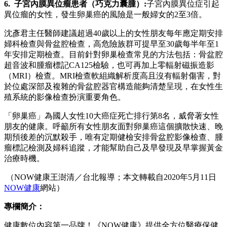
6. 子宮內膜異位瘤患者（巧克力囊腫）:
子宮內膜異位症引起
異位瘤的女性，發生卵巢癌的風險是一般婦女的2至3倍。
沈彥君主任醫師建議超過40歲以上的女性朋友每年應定期安排
婦科檢查與骨盆腔檢查，高危險族群可提早至30歲每半年至1
年安排定期檢查。目前針對卵巢檢查常見的方法包括：骨盆腔
超音波和腫瘤標記CA125檢驗，也可再加上零輻射磁振造影
（MRI）檢查。MRI檢查軟組織解析度高且沒有輻射傷害，對
於位處深部及複雜的骨盆腔器官構造能夠清楚呈現，在女性生
殖系統的影像檢查扮演重要角色。
「卵巢癌」為國人女性10大癌症死亡排行第8名，威脅著女性
朋友的健康。呼籲所有女性朋友面對卵巢癌這個擴散快速、晚
期預後差的沉默殺手，唯有定期健檢安排骨盆腔影像檢查、腫
瘤標記檢測及婦科追蹤，才能幫助自己及早發現及早掌握黃金
治療時機。
（NOW健康王澍清／台北報導；本文轉載自2020年5月11日
NOW健康
網站）
專欄簡介：
健康數位內容第一品牌！《NOW健康》提供全方位醫療保健