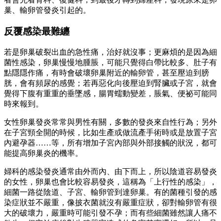
巢、輸卵管發炎引起的。
反覆感染最難纏
若是卵巢破裂出血的急性痛，治好就沒事；更麻煩的是因為細
菌性感染，卵巢慢慢地腫脹，可能只覺得白帶比較多、肚子有
點隱隱作痛，有時會破壞卵巢附近的輸卵管，甚至壓迫到膀
胱，會有頻尿的感覺；若再惡化向後壓迫到腎臟或子宮，就會
覺得下腹有重重的垂墜感，腸胃蠕動變差，脹氣、便祕可能同
時來報到。
女性卵巢發炎常常與男性有關，多數的發炎來自性行為；另外
在子宮頸全開的時候，比如生產或做流產手術時或是放置子宮
內避孕器……等，所有增加子宮內部與外部接觸的狀況，都可
能提高卵巢炎的機率。
婦科的感染發炎通常由外而內、由下而上，所以陰道容易發炎
的女性，卵巢也會比較容易發炎，這稱為「上行性的感染」，
細菌一路從陰道、子宮、輸卵管到達卵巢。有的菌種引發的感
染症狀並不嚴重，像披衣菌就沒有嚴重症狀，卻對輸卵管有很
大的破壞力，嚴重時可能引發不孕；而有些細菌雖然讓人痛不