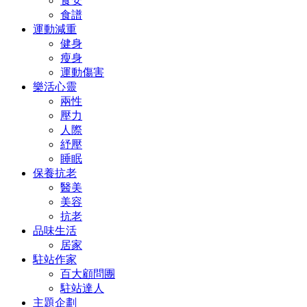
食安
食譜
運動減重
健身
瘦身
運動傷害
樂活心靈
兩性
壓力
人際
紓壓
睡眠
保養抗老
醫美
美容
抗老
品味生活
居家
駐站作家
百大顧問團
駐站達人
主題企劃