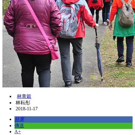
林青穀
林耘彤
2018-11-17
分享
傳送
A+