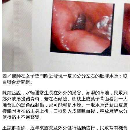
圖／醫師在女子聲門附近發現一隻10公分左右的肥胖水蛭；取
自聯合新聞網。
陳鍾岳說，水蛭通常生長在郊外的溪谷、潮濕的草地，民眾到
郊外或溪邊踏青時，若在石頭邊、樹枝上或葉子背面看到一大
堆會動的黑色絲狀蟲，那可能就是水蛭。一般水蛭會藉由皮膚
接觸附著在宿主身上後，口器刺入皮膚吸血後，釋放麻醉成分
使得宿主不易察覺。
王誌群提醒，近年來露營及郊外健行活動盛行，民眾常有機會