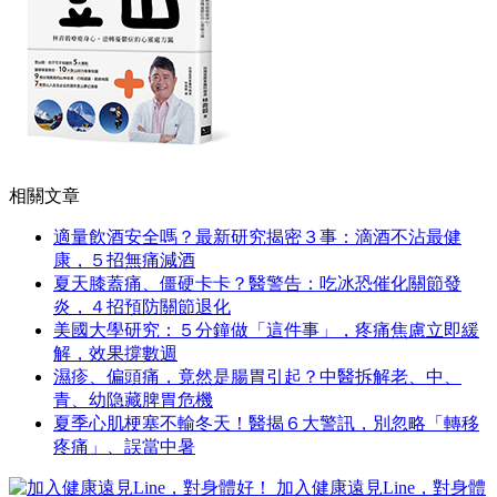
相關文章
適量飲酒安全嗎？最新研究揭密３事：滴酒不沾最健
康，５招無痛減酒
夏天膝蓋痛、僵硬卡卡？醫警告：吃冰恐催化關節發
炎，４招預防關節退化
美國大學研究：５分鐘做「這件事」，疼痛焦慮立即緩
解，效果撐數週
濕疹、偏頭痛，竟然是腸胃引起？中醫拆解老、中、
青、幼隐藏脾胃危機
夏季心肌梗塞不輸冬天！醫揭６大警訊，別忽略「轉移
疼痛」、誤當中暑
加入健康遠見Line，對身體