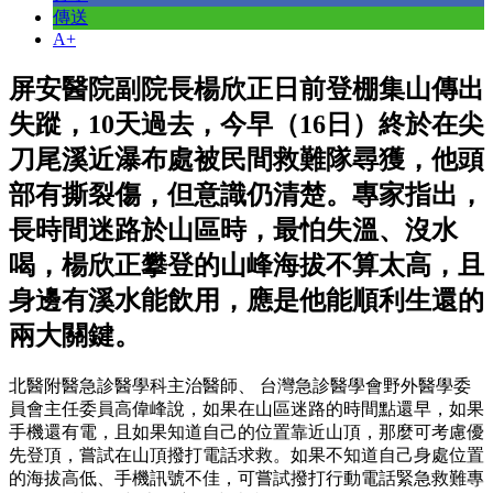
傳送
A+
屏安醫院副院長楊欣正日前登棚集山傳出
失蹤，10天過去，今早（16日）終於在尖
刀尾溪近瀑布處被民間救難隊尋獲，他頭
部有撕裂傷，但意識仍清楚。專家指出，
長時間迷路於山區時，最怕失溫、沒水
喝，楊欣正攀登的山峰海拔不算太高，且
身邊有溪水能飲用，應是他能順利生還的
兩大關鍵。
北醫附醫急診醫學科主治醫師、 台灣急診醫學會野外醫學委
員會主任委員高偉峰說，如果在山區迷路的時間點還早，如果
手機還有電，且如果知道自己的位置靠近山頂，那麼可考慮優
先登頂，嘗試在山頂撥打電話求救。如果不知道自己身處位置
的海拔高低、手機訊號不佳，可嘗試撥打行動電話緊急救難專