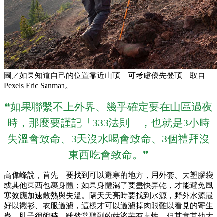
圖／如果知道自己的位置靠近山頂，可考慮優先登頂；取自
Pexels Eric Sanman。
❝如果聯繫不上外界、幾乎確定要在山區過夜
時，那麼要謹記「333法則」，也就是3小時
失溫會致命、3天沒水喝會致命、3個禮拜沒
東西吃會致命。❞
高偉峰說，首先，要找到可以避寒的地方，用外套、大塑膠袋
或其他東西包裹身體；如果身體濕了要盡快弄乾，才能避免風
寒效應加速散熱與失溫。隔天天亮時要找到水源，野外水源最
好以襯衫、衣服過濾，這樣才可以過濾掉肉眼難以看見的寄生
蟲。肚子很餓時，雖然常聽到的姑婆芋有毒性，但其實其他大