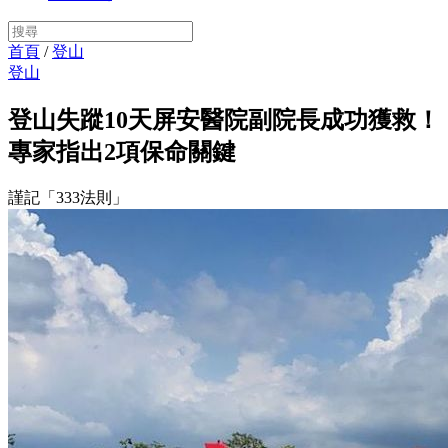
首頁
/
登山
登山
登山失蹤10天屏安醫院副院長成功獲救！
專家指出2項保命關鍵
謹記「333法則」