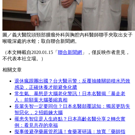
圖／義大醫院頭頸部腫瘤外科與胸腔內科醫師聯手夾取出女子
喉嚨深處的水蛭；取自聯合新聞網。
（本文轉載自2020.01.15「
聯合新聞網
」，僅反映作者意見，
不代表本社立場。）
相關文章
退休瘋跟團出國？台大醫示警：反覆抽膝關節積水恐致
感染，正確休養才能避免化膿
常生氣、暴怒是大腦老化警訊！日本名醫揭「暴走老
人」前額葉大腦萎縮真相
長輩失智一定要同住？日本名醫顛覆認知：獨居更防失
智惡化，２招鍛鍊大腦
罹患失智症是人生終點？日本高齡名醫分享２轉念實
例：看見共存的幸福
擬事後避孕藥嚴管惹議！食藥署研議：放寬「藥師指