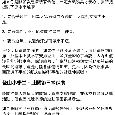
如果你是關節炎患者或有舊傷，一定要戴護具才安心，就請把
握以下原則來選購：
1. 要合乎尺寸，因為太緊有礙血液循環，太鬆則支撐力不
足。
2. 要有彈性，不可影響關節彎曲、伸直。
3. 要能透氣，以避免汗濕而帶來不適。
最後，我還是要強調，如果你已經膝蓋受傷了，而且還感到疼
痛，那基本上就不該安排登山，等膝蓋痊癒了再說，因為即使
護具能減輕疼痛、保護膝蓋，但像登山這種頻繁活動膝關節的
長時間運動，還是可能會讓傷情加重。更不可因為依賴護具，
而疏漏了事前的肌力訓練和事後的舒緩伸展喔！
登山小學堂：膝關節日常保養
膝關節是人體最大的關節，負責支撐體重，並讓雙腳能靈活地
活動，但也因此膝關節的運動傷害很常發生。
如果膝關節已有疼痛不適，請暫停登山，等經過充分的休養與
治療，且獲得醫師許可後再進行。