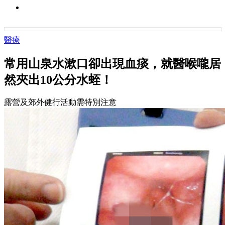
醫療
常用山泉水漱口卻出現血痰，就醫喉嚨居
然夾出10公分水蛭！
露營及郊外健行活動需特別注意