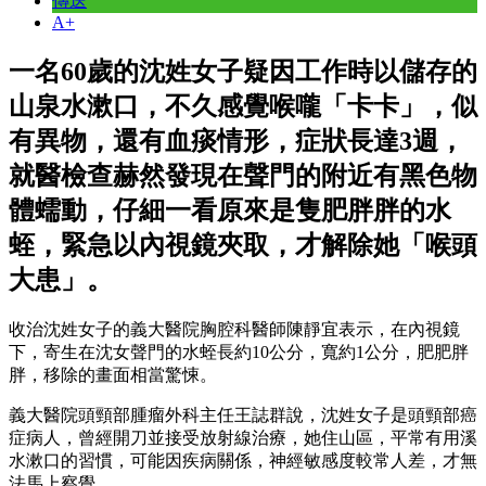
傳送
A+
一名60歲的沈姓女子疑因工作時以儲存的
山泉水漱口，不久感覺喉嚨「卡卡」，似
有異物，還有血痰情形，症狀長達3週，
就醫檢查赫然發現在聲門的附近有黑色物
體蠕動，仔細一看原來是隻肥胖胖的水
蛭，緊急以內視鏡夾取，才解除她「喉頭
大患」。
收治沈姓女子的義大醫院胸腔科醫師陳靜宜表示，在內視鏡
下，寄生在沈女聲門的水蛭長約10公分，寬約1公分，肥肥胖
胖，移除的畫面相當驚悚。
義大醫院頭頸部腫瘤外科主任王誌群說，沈姓女子是頭頸部癌
症病人，曾經開刀並接受放射線治療，她住山區，平常有用溪
水漱口的習慣，可能因疾病關係，神經敏感度較常人差，才無
法馬上察覺。