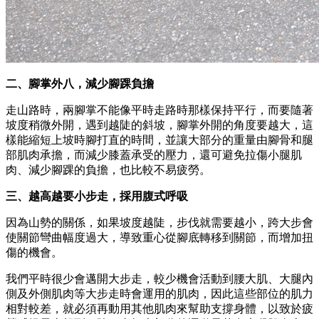
二、腳掌外八，減少腳踝負擔
走山路時，兩腳掌不能像平時走路時那樣保持平行，而要隨著
坡度稍微外開，遇到越陡的斜坡，腳掌外開的角度要越大，這
樣能縮短上坡時腳打直的時間，並讓大部分的重量由腳骨和腿
部肌肉承擔，而減少膝蓋承受的壓力，還可避免拉傷小腿肌
肉、減少腳踝的負擔，也比較不易疲勞。
三、越高越要小步走，採用腹式呼吸
因為山勢的關係，如果坡度越陡，步伐就需要越小，跨大步會
使關節彎曲幅度過大，導致重心從腳底轉移到關節，而增加扭
傷的機會。
我們平時很少會邁開大步走，較少機會活動到腰大肌、大腿內
側及外側肌肉等大步走時會運用的肌肉，因此這些部位的肌力
相對較差，就必須再動用其他肌肉來幫助支撐身體，以致於疲