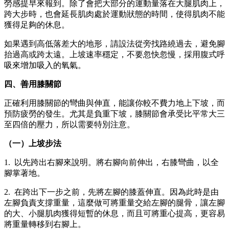
勞感提早來報到。除了會把大部分的運動量落在大腿肌肉上，
跨大步時，也會延長肌肉處於運動狀態的時間，使得肌肉不能
獲得足夠的休息。
如果遇到高低落差大的地形，請設法從旁找路繞過去，避免腳
抬過高或跨太遠。上坡速率穩定，不要忽快忽慢，採用腹式呼
吸來增加吸入的氧氣。
四、善用膝關節
正確利用膝關節的彎曲與伸直，能讓你較不費力地上下坡，而
預防疲勞的發生。尤其是負重下坡，膝關節會承受比平常大三
至四倍的壓力，所以需要特別注意。
（一）上坡步法
1. 以先跨出右腳來說明。將右腳向前伸出，右膝彎曲，以全
腳掌著地。
2. 在跨出下一步之前，先將左腳的膝蓋伸直。因為此時是由
左腳負責支撐重量，這麼做可將重量交給左腳的腿骨，讓左腳
的大、小腿肌肉獲得短暫的休息，而且可將重心提高，更容易
將重量轉移到右腳上。