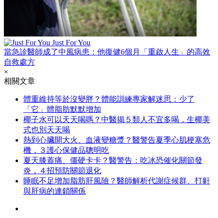
Just For You
當急診醫師成了中風病患：他復健6個月「重啟人生」的高效
自救處方
×
相關文章
體重維持等於沒變胖？體能訓練專家解迷思：少了
「它」體脂肪默默增加
椰子水可以天天喝嗎？中醫揭５類人不宜多喝，生椰美
式也別天天喝
熱到心臟開大火、血液變糖漿？醫警告夏季心肌梗塞危
機，３護心保健品聰明吃
夏天膝蓋痛、僵硬卡卡？醫警告：吃冰恐催化關節發
炎，４招預防關節退化
睡眠不足增加脂肪肝風險？醫師解析代謝症候群、打鼾
與肝病的連鎖關係