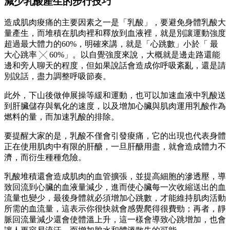
減少乳酸產生的步行技巧
造成肌肉痠痛的主要因素之一是「乳酸」，要避免身體乳酸大
量產生，而堆積在肌肉裡和釋放到血液裡，就是別讓運動強度
超過最大體力的60%，明確來講，就是「心跳數」小於「 最
大心跳率 ╳ 60%」。以自覺強度來說，大概就是邊走路還能
邊和旁人聊天的程度，但如果說話會造成你呼吸紊亂，還是請
別說話，盡力調整呼吸節奏。
此外，下山後做伸展操等緩和運動，也可以加速血液中乳酸送
到肝臟儲存與氧化的速度，以及增加心臟與肌肉運用乳酸作為
燃料的量，而加速乳酸的排除。
要提醒大家的是，乳酸不僅會引發痠痛，它的出現也代表身體
正在使用肌肉中有限的肝醣，一旦肝醣用盡，就會造成體力不
濟，而衍生種種危險。
乳酸堆積還會造成肌肉的血管擴張，並提高細胞的滲透壓，導
致回流到心臟的血液量減少，進而使心臟每一次收縮送出的血
流量也變少，最後身體就必須增加心跳數，才能維持肌肉活動
所需的血流量，這表示你很快就會感覺爬得很費勁；再者，靜
脈回流量減少還會使體溫上升，這一樣會導致心跳增加，也會