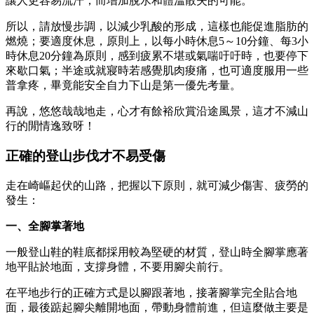
讓人更容易流汗，而增加脫水和體溫散失的可能。
所以，請放慢步調，以減少乳酸的形成，這樣也能促進脂肪的
燃燒；要適度休息，原則上，以每小時休息5～10分鐘、每3小
時休息20分鐘為原則，感到疲累不堪或氣喘吁吁時，也要停下
來歇口氣；半途或就寢時若感覺肌肉痠痛，也可適度服用一些
普拿疼，畢竟能安全自力下山是第一優先考量。
再說，悠悠哉哉地走，心才有餘裕欣賞沿途風景，這才不減山
行的閒情逸致呀！
正確的登山步伐才不易受傷
走在崎嶇起伏的山路，把握以下原則，就可減少傷害、疲勞的
發生：
一、全腳掌著地
一般登山鞋的鞋底都採用較為堅硬的材質，登山時全腳掌應著
地平貼於地面，支撐身體，不要用腳尖前行。
在平地步行的正確方式是以腳跟著地，接著腳掌完全貼合地
面，最後踮起腳尖離開地面，帶動身體前進，但這麼做主要是