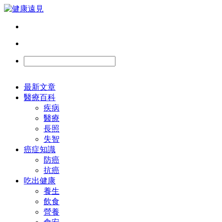
最新文章
醫療百科
疾病
醫療
長照
失智
癌症知識
防癌
抗癌
吃出健康
養生
飲食
營養