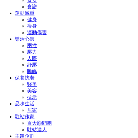
食安
食譜
運動減重
健身
瘦身
運動傷害
樂活心靈
兩性
壓力
人際
紓壓
睡眠
保養抗老
醫美
美容
抗老
品味生活
居家
駐站作家
百大顧問團
駐站達人
主題企劃