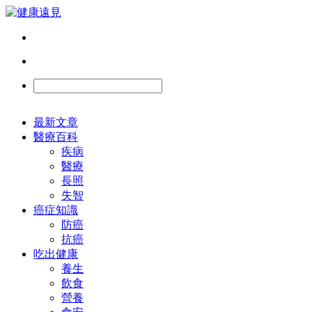
最新文章
醫療百科
疾病
醫療
長照
失智
癌症知識
防癌
抗癌
吃出健康
養生
飲食
營養