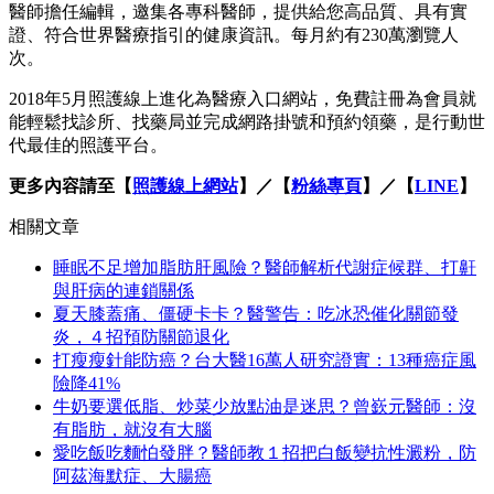
醫師擔任編輯，邀集各專科醫師，提供給您高品質、具有實
證、符合世界醫療指引的健康資訊。每月約有230萬瀏覽人
次。
2018年5月照護線上進化為醫療入口網站，免費註冊為會員就
能輕鬆找診所、找藥局並完成網路掛號和預約領藥，是行動世
代最佳的照護平台。
更多內容請至【
照護線上網站
】／【
粉絲專頁
】／【
LINE
】
相關文章
睡眠不足增加脂肪肝風險？醫師解析代謝症候群、打鼾
與肝病的連鎖關係
夏天膝蓋痛、僵硬卡卡？醫警告：吃冰恐催化關節發
炎，４招預防關節退化
打瘦瘦針能防癌？台大醫16萬人研究證實：13種癌症風
險降41%
牛奶要選低脂、炒菜少放點油是迷思？曾嶔元醫師：沒
有脂肪，就沒有大腦
愛吃飯吃麵怕發胖？醫師教１招把白飯變抗性澱粉，防
阿茲海默症、大腸癌