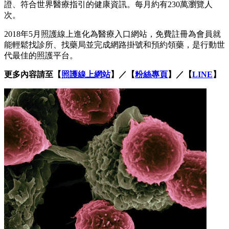
證、符合世界醫療指引的健康資訊。每月約有230萬瀏覽人
次。
2018年5月照護線上進化為醫療入口網站，免費註冊為會員就
能輕鬆找診所、找藥局並完成網路掛號和預約領藥，是行動世
代最佳的照護平台。
更多內容請至【
照護線上網站
】／【
粉絲專頁
】／【
LINE
】