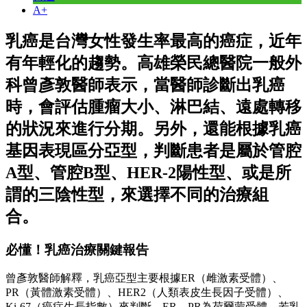
A+
乳癌是台灣女性發生率最高的癌症，近年
有年輕化的趨勢。高雄榮民總醫院一般外
科曾彥敦醫師表示，當醫師診斷出乳癌
時，會評估腫瘤大小、淋巴結、遠處轉移
的狀況來進行分期。另外，還能根據乳癌
基因表現區分亞型，判斷患者是屬於管腔
A型、管腔B型、HER-2陽性型、或是所
謂的三陰性型，來選擇不同的治療組
合。
必懂！乳癌治療關鍵報告
曾彥敦醫師解釋，乳癌亞型主要根據ER（雌激素受體）、
PR（黃體激素受體）、HER2（人類表皮生長因子受體）、
Ki-67（癌症生長指數）來判斷。ER、PR為荷爾蒙受體，若乳