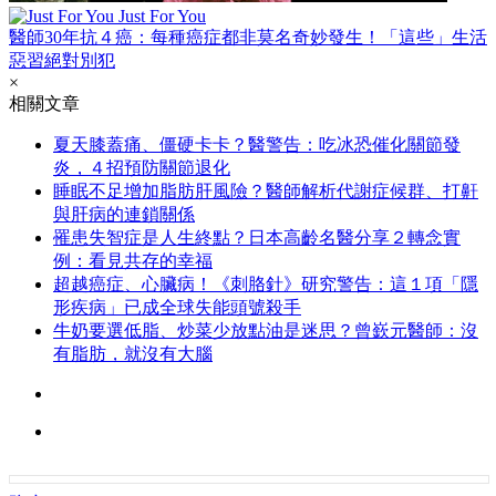
Just For You
醫師30年抗４癌：每種癌症都非莫名奇妙發生！「這些」生活
惡習絕對別犯
×
相關文章
夏天膝蓋痛、僵硬卡卡？醫警告：吃冰恐催化關節發
炎，４招預防關節退化
睡眠不足增加脂肪肝風險？醫師解析代謝症候群、打鼾
與肝病的連鎖關係
罹患失智症是人生終點？日本高齡名醫分享２轉念實
例：看見共存的幸福
超越癌症、心臟病！《刺胳針》研究警告：這１項「隱
形疾病」已成全球失能頭號殺手
牛奶要選低脂、炒菜少放點油是迷思？曾嶔元醫師：沒
有脂肪，就沒有大腦