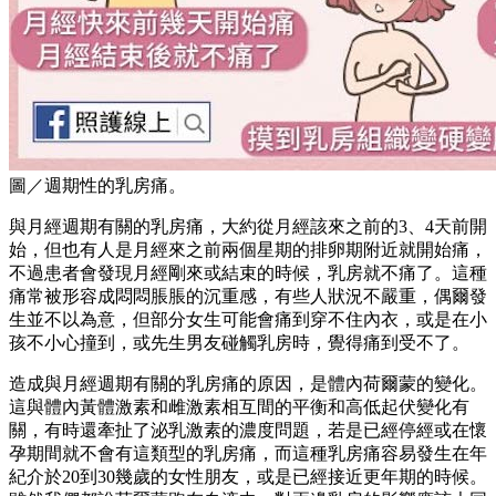
圖／週期性的乳房痛。
與月經週期有關的乳房痛，大約從月經該來之前的3、4天前開
始，但也有人是月經來之前兩個星期的排卵期附近就開始痛，
不過患者會發現月經剛來或結束的時候，乳房就不痛了。這種
痛常被形容成悶悶脹脹的沉重感，有些人狀況不嚴重，偶爾發
生並不以為意，但部分女生可能會痛到穿不住內衣，或是在小
孩不小心撞到，或先生男友碰觸乳房時，覺得痛到受不了。
造成與月經週期有關的乳房痛的原因，是體內荷爾蒙的變化。
這與體內黃體激素和雌激素相互間的平衡和高低起伏變化有
關，有時還牽扯了泌乳激素的濃度問題，若是已經停經或在懷
孕期間就不會有這類型的乳房痛，而這種乳房痛容易發生在年
紀介於20到30幾歲的女性朋友，或是已經接近更年期的時候。