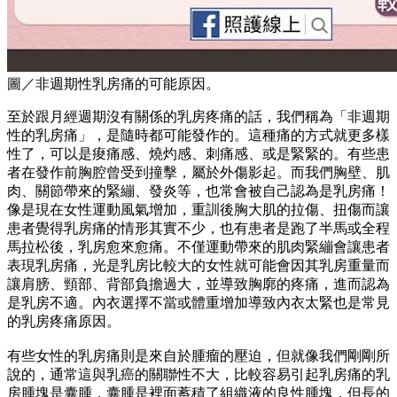
圖／非週期性乳房痛的可能原因。
至於跟月經週期沒有關係的乳房疼痛的話，我們稱為「非週期
性的乳房痛」，是隨時都可能發作的。這種痛的方式就更多樣
性了，可以是痠痛感、燒灼感、刺痛感、或是緊緊的。有些患
者在發作前胸腔曾受到撞擊，屬於外傷影起。而我們胸壁、肌
肉、關節帶來的緊繃、發炎等，也常會被自己認為是乳房痛！
像是現在女性運動風氣增加，重訓後胸大肌的拉傷、扭傷而讓
患者覺得乳房痛的情形其實不少，也有患者是跑了半馬或全程
馬拉松後，乳房愈來愈痛。不僅運動帶來的肌肉緊繃會讓患者
表現乳房痛，光是乳房比較大的女性就可能會因其乳房重量而
讓肩膀、頸部、背部負擔過大，並導致胸廓的疼痛，進而認為
是乳房不適。內衣選擇不當或體重增加導致內衣太緊也是常見
的乳房疼痛原因。
有些女性的乳房痛則是來自於腫瘤的壓迫，但就像我們剛剛所
說的，通常這與乳癌的關聯性不大，比較容易引起乳房痛的乳
房腫塊是囊腫，囊腫是裡面蓄積了組織液的良性腫塊，但長的