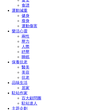
食安
食譜
運動減重
健身
瘦身
運動傷害
樂活心靈
兩性
壓力
人際
紓壓
睡眠
保養抗老
醫美
美容
抗老
品味生活
居家
駐站作家
百大顧問團
駐站達人
主題企劃