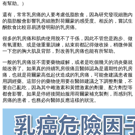
有幫助。）
還有，常常乳房痛的人要考慮低脂飲食，因為研究發現細胞內
的脂肪酸會影響乳房細胞對荷爾蒙的感受度。相反的，嘗試生
酮飲食比較容易誘發明顯的乳房痛。
很多的乳房痛和肌肉使用脫不了干係，因此不管您是跑步、做
有氧運動、或是做重量訓練，結束前都記得做收操，稍微伸展
一下您的胸大肌及背部，對改善乳房痛也能有所幫助。
一般的乳房痛並不需要藥物緩解，或者是吃個幾天的消炎藥就
能改善了。如果真的持續乳房很痛且醫師認為是週期性的乳房
痛，也就是荷爾蒙高低起伏造成的乳房痛，可能會建議患者服
用調經藥。這部分的藥物使用要在醫師建議之下調整劑量，不
要自己亂吃，因為其中雌激素和黃體激素的劑量、配方劑型等
都會影響。如果是停經後開始服用荷爾蒙補充製劑，而感到乳
房痛的患者，也務必向醫師反應這樣的狀況。