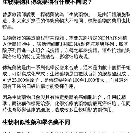
生物藥物和傳統藥物有什麼不同呢？
曾彥敦醫師說明，標靶藥物為「生物藥物」，是由活體細胞製
造，和大家所熟悉的傳統藥物大不相同，標靶藥物的費用也比
較高。
生物藥物的製造過程非常複雜，需要先將特定的DNA序列植
入活體細胞中， 讓活體細胞根據DNA製造胺基酸序列，胺基
酸序列再進一步組合成抗體，亦稱之單株抗體。這些抗體能夠
與癌細胞的特定受體結合，影響細胞表現。
傳統藥物是由一系列化學反應來合成，通常是由數十個原子組
成，可以寫成化學式；生物藥物是由數以百計的胺基酸組成，
可達25,000個原子，是傳統藥物的100至1,000倍大，而且還必
須有正確的四級結構才能發揮作用。
因為生物藥物只會與具有特定受體的癌細胞結合，作用較精
準，而被稱作標靶治療。化學治療的藥物能殺死癌細胞，但同
時也會影響健康的細胞，造成較多且較明顯的副作用。
生物相似性藥和學名藥不同