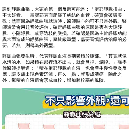
談到靜脈曲張，大家的第一個反應可能是：「腿部靜脈扭曲，
不太好看。」當腿部表面爬滿了糾結的血管，確實會破壞美
觀；然而因為靜脈曲張就診時，醫師關心的可不只是外觀。醫
師通常會用超音波評估，確定靜脈曲張的原因是否有大隱靜
脈、小隱靜脈、或穿透枝的受損。若確認是因為主幹靜脈功能
異常而造成的靜脈曲張，屬於嚴重型，需要審慎評估治療的必
要。若無，則稱為外觀型。
靜脈曲張發生時，代表靜脈血液長期鬱積於腿部。「其實就像
水溝的水，如果積在那裡流不出去，就會臭掉、爛掉。」張學
倫醫師提醒道：「積在腿部靜脈的血液，也會產生慢性發炎反
應，讓皮膚出現色素沉澱，再久一點，就形成潰瘍；除此之
外，鬱積的血液還會形成血栓，增加肺栓塞的風險。」