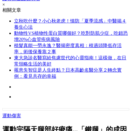
×
相關文章
立秋吃什麼？小心秋老虎！慎防「夏季流感」中醫揭４
養生心法
動物性VS植物性蛋白質哪個好？吃對防肌少症，吃錯恐
增20%心血管疾病風險
植髮真能一勞永逸？醫揭密度真相：植過頭降低存活
率，術後保養靠２事
東大急診名醫寫給焦慮世代的心靈指南！這樣做，在日
常領略生活的美好
罹患失智症是人生終點？日本高齡名醫分享２轉念實
例：看見共存的幸福
運動傷害
運動完隔天腿部好痠痛...「鐵腿」的成因