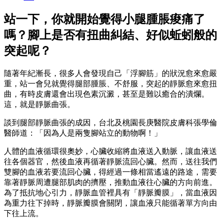
站一下，你就開始覺得小腿腫脹痠痛了
嗎？腳上是否有扭曲糾結、好似蚯蚓般的
突起呢？
隨著年紀漸長，很多人會發現自己「浮腳筋」的狀況愈來愈嚴
重，站一會兒就覺得腿部腫脹、不舒服，突起的靜脈愈來愈扭
曲，有時皮膚還會出現色素沉澱，甚至是難以癒合的潰爛。
這，就是靜脈曲張。
談到腿部靜脈曲張的成因，台北及桃園長庚醫院皮膚科張學倫
醫師道：「因為人是兩隻腳站立的動物啊！」
人體的血液循環很奧妙，心臟收縮將血液送入動脈，讓血液送
往各個器官，然後血液再循著靜脈流回心臟。然而，送往我們
雙腳的血液若要流回心臟，得經過一條相當遙遠的路途，需要
靠著靜脈周遭腿部肌肉的擠壓，推動血液往心臟的方向前進。
為了抵抗地心引力，靜脈血管裡具有「靜脈瓣膜」，當血液因
為重力往下掉時，靜脈瓣膜會關閉，讓血液只能循著單方向由
下往上流。