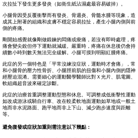
次拉扯下發生更多發炎（如衛生紙沾濕處最容易破掉）。
小腿骨因受反覆衝擊而有發炎、骨週炎、骨髓水腫等現象，造
成其上附著的組織和皮膚不穩定容易拉扯，產生小腿內側與前
側的疼痛。
剛開始感覺就像剛做鍛鍊的悶痛或痠痛，若沒有即時處理，疼
痛會變尖銳但停下運動就減緩。嚴重時，疼痛在休息後仍會持
續數小時到數天無法完全緩解。小腿可摸到明顯紅腫疼痛。
此症的另一個特色是「平常沒練沒症狀，運動時才會痛」，常
和小腿骨的壓力性骨折、小腿脛前肌的扭傷和小腿內側的隱神
經壓迫混淆。需要細心的運動醫學醫師比對Ｘ光片、肌電圖、
軟組織超音波來確定診斷。
此症的治療首重調整運動型態和休息。可調整成低衝擊性運動
如改成游泳或騎自行車、改在較柔軟地面運動如草地或一般土
地而非水泥路面、跑平地而非上下山、減少跑步速度與距離
等。
避免復發或症狀加重則需注意以下幾點：