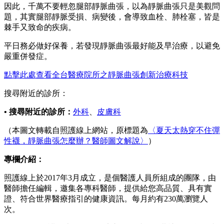
因此，千萬不要輕忽腿部靜脈曲張，以為靜脈曲張只是美觀問
題，其實腿部靜脈受損、病變後，會導致血栓、肺栓塞，皆是
棘手又致命的疾病。
平日務必做好保養，若發現靜脈曲張最好能及早治療，以避免
嚴重併發症。
點擊此處查看全台醫療院所之靜脈曲張創新治療科技
搜尋附近的診所：
•
搜尋附近的診所：
外科
、
皮膚科
（本圖文轉載自照護線上網站，原標題為
〈夏天太熱穿不住彈
性襪，靜脈曲張怎麼辦？醫師圖文解說〉
）
專欄介紹：
照護線上於2017年3月成立，是個醫護人員所組成的團隊，由
醫師擔任編輯，邀集各專科醫師，提供給您高品質、具有實
證、符合世界醫療指引的健康資訊。每月約有230萬瀏覽人
次。