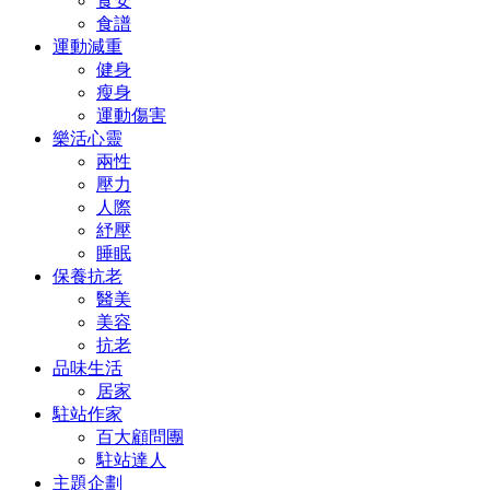
食安
食譜
運動減重
健身
瘦身
運動傷害
樂活心靈
兩性
壓力
人際
紓壓
睡眠
保養抗老
醫美
美容
抗老
品味生活
居家
駐站作家
百大顧問團
駐站達人
主題企劃