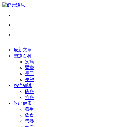
最新文章
醫療百科
疾病
醫療
長照
失智
癌症知識
防癌
抗癌
吃出健康
養生
飲食
營養