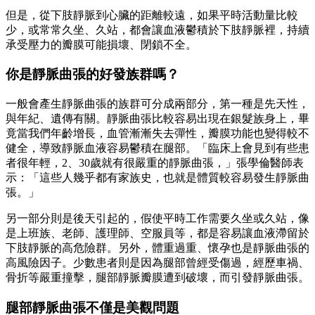
但是，從下肢靜脈到心臟的距離較遠，如果平時活動量比較
少，或常常久坐、久站，都會讓血液鬱積於下肢靜脈裡，持續
承受壓力的瓣膜可能損壞、閉鎖不全。
你是靜脈曲張的好發族群嗎？
一般會產生靜脈曲張的族群可分成兩部分，第一種是先天性，
與年紀、遺傳有關。靜脈曲張比較容易出現在銀髮族身上，畢
竟當我們年齡增長，血管漸漸失去彈性，瓣膜功能也變得較不
健全，導致靜脈血液容易鬱積在腿部。「臨床上會見到有些患
者很年輕，2、30歲就有很嚴重的靜脈曲張，」張學倫醫師表
示：「這些人幾乎都有家族史，也就是體質較容易發生靜脈曲
張。」
另一部分則是後天引起的，假使平時工作需要久坐或久站，像
是上班族、老師、護理師、空服員等，都是容易讓血液滯留於
下肢靜脈的高危險群。另外，體重過重、懷孕也是靜脈曲張的
高風險因子。少數患者則是因為腿部曾經受傷過，經歷車禍、
骨折等嚴重撞擊，腿部靜脈瓣膜遭到破壞，而引發靜脈曲張。
腿部靜脈曲張不僅是美觀問題