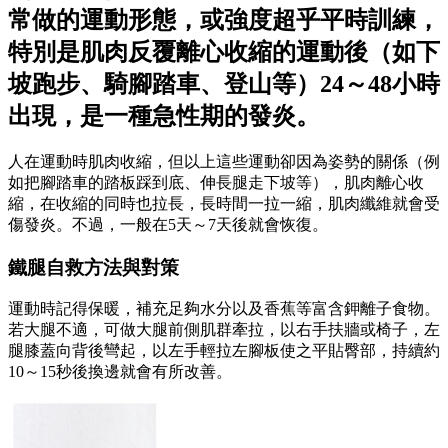
常做的運動形態，或強度超乎平時訓練，
特別是肌肉反覆離心收縮的運動後（如下
坡跑步、騎腳踏車、登山等）24～48小時
出現，是一種急性期的發炎。
人在運動時肌肉收縮，但以上這些運動卻因為姿勢的關係（例
如把腳踏車的踏板踩到底、伸長腿走下坡等），肌肉離心收
縮，在收縮的同時也拉長，長時間一拉一縮，肌肉纖維就會受
傷發炎。不過，一般在5天～7天後就會恢復。
鐵腿自救方法與對策
運動時記得保暖，補充足夠水分以及香蕉等富含鉀離子食物。
若大腿不適，可做大腿前側肌群牽拉，以右手扶牆或椅子，左
腿膝蓋向背後彎起，以左手輕拉左腳板使之平貼臀部，持續約
10～15秒後換邊就會有所改善。