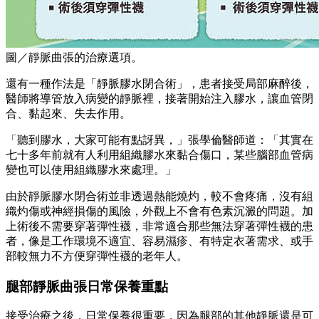
圖／靜脈曲張的治療選項。
還有一種作法是「靜脈膠水閉合術」，患者接受局部麻醉後，
醫師將導管放入病變的靜脈裡，接著開始注入膠水，讓血管閉
合、黏起來、失去作用。
「聽到膠水，大家可能有點訝異，」張學倫醫師道：「其實在
七十多年前就有人利用組織膠水來黏合傷口，某些腦部血管病
變也可以使用組織膠水來處理。」
由於靜脈膠水閉合術並非透過熱能燒灼，較不會疼痛，沒有組
織灼傷或神經損傷的風險，外觀上不會有色素沉澱的問題。加
上術後不需要穿著彈性襪，非常適合那些無法穿著彈性襪的患
者，像是工作環境不適宜、容易濕疹、有特定衣著需求、或手
部較無力不方便穿彈性襪的老年人。
腿部靜脈曲張日常保養重點
接受治療之後，日常保養很重要，因為腿部的其他靜脈還是可