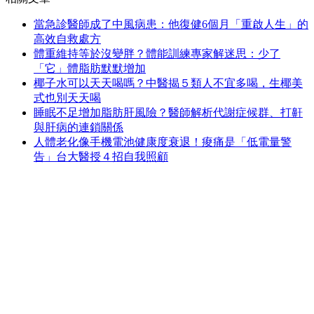
當急診醫師成了中風病患：他復健6個月「重啟人生」的
高效自救處方
體重維持等於沒變胖？體能訓練專家解迷思：少了
「它」體脂肪默默增加
椰子水可以天天喝嗎？中醫揭５類人不宜多喝，生椰美
式也別天天喝
睡眠不足增加脂肪肝風險？醫師解析代謝症候群、打鼾
與肝病的連鎖關係
人體老化像手機電池健康度衰退！痠痛是「低電量警
告」台大醫授４招自我照顧