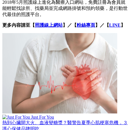
2018年5月照護線上進化為醫療入口網站，免費註冊為會員就
能輕鬆找診所、找藥局並完成網路掛號和預約領藥，是行動世
代最佳的照護平台。
更多內容請至【
照護線上網站
】／【
粉絲專頁
】／【
LINE
】
Just For You
熱到心臟開大火、血液變糖漿？醫警告夏季心肌梗塞危機，３
護心保健品聰明吃