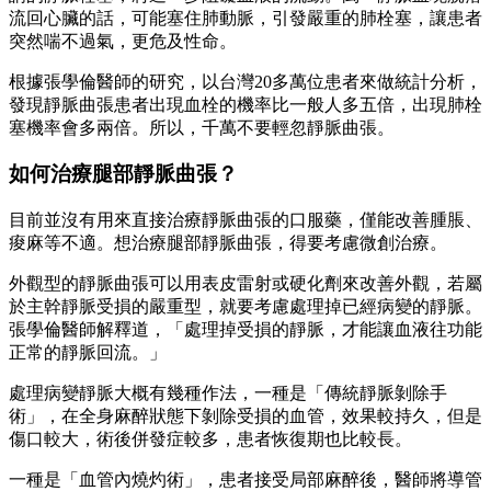
流回心臟的話，可能塞住肺動脈，引發嚴重的肺栓塞，讓患者
突然喘不過氣，更危及性命。
根據張學倫醫師的研究，以台灣20多萬位患者來做統計分析，
發現靜脈曲張患者出現血栓的機率比一般人多五倍，出現肺栓
塞機率會多兩倍。所以，千萬不要輕忽靜脈曲張。
如何治療腿部靜脈曲張？
目前並沒有用來直接治療靜脈曲張的口服藥，僅能改善腫脹、
痠麻等不適。想治療腿部靜脈曲張，得要考慮微創治療。
外觀型的靜脈曲張可以用表皮雷射或硬化劑來改善外觀，若屬
於主幹靜脈受損的嚴重型，就要考慮處理掉已經病變的靜脈。
張學倫醫師解釋道，「處理掉受損的靜脈，才能讓血液往功能
正常的靜脈回流。」
處理病變靜脈大概有幾種作法，一種是「傳統靜脈剝除手
術」，在全身麻醉狀態下剝除受損的血管，效果較持久，但是
傷口較大，術後併發症較多，患者恢復期也比較長。
一種是「血管內燒灼術」，患者接受局部麻醉後，醫師將導管