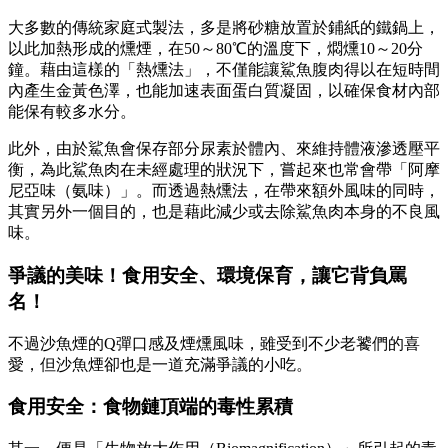
大多數的傳統家庭式製法，多是將砂糖放置於鋪紙的鐵鍋上，
以此加熱形成的燻煙，在50～80℃的溫度下，燜燻10～20分
鐘。藉由這樣的「熱燻法」，不僅能讓鯊魚腹肉得以在短時間
內產生金黃色澤，也能加速表面蛋白質凝固，以確保食材內部
能保有較多水分。
此外，由於鯊魚會保存部分尿素於體內、來維持體液滲透壓平
衡，為此鯊魚肉在未經處理的狀況下，嘗起來也常會帶「阿摩
尼亞味（氨味）」。而透過熱燻法，在帶來額外風味的同時，
其實另外一個目的，也是藉此減少或去除鯊魚肉本身的不良風
味。
爭議的美味！食用安全、環境保育，讓它背負罵
名！
不過沙魚煙的Q彈口感及煙燻風味，雖受到不少老饕們的喜
愛，但沙魚煙卻也是一道充滿爭議的小吃。
食用安全：食物鏈頂端的毒性累積