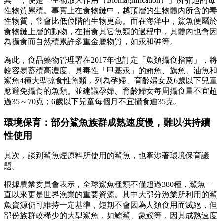
其一，便是「生物放大作用（Biomagnification）」所引起的毒
性物質累積。事實上在食物鏈中，越頂層的生物體內所含的毒
性物質，常會比低位階的生物更高。而在海洋中，鯊魚便屬於
食物鏈上層的動物，在捕食其它魚類的過程中，其體內也會因
為攝食而自然積累許多重金屬物質，如汞和砷等。
為此，食品藥物管理署在2017年也訂定「魚類攝食指南」，將
較容易蓄積高濃度、具毒性「甲基汞」的鮪魚、旗魚、油魚和
鯊魚4種大型掠食性魚類，列為孕婦、育齡婦女及6歲以下兒童
應避免攝食的魚類。並建議孕婦、育齡婦女每周攝食量不宜超
過35～70克；6歲以下兒童每個月不宜攝食逾35克。
環境保育：部分鯊魚族群成熟速度慢，難以供持續
性使用
其次，談到鯊魚煙原料所使用的鯊魚，也牽涉著環境保育議
題。
根據農業委員會表示，全球鯊魚種類不僅超過380種，鯊魚一
直以來更是世界漁業的重要資源。其中大部分漁業所利用的鯊
魚資源仍可維持一定基準，短期不會因為人類食用而滅絕，但
部份族群較稀少的大型鯊魚，如鯨鯊、象鮫等，因其成熟速度