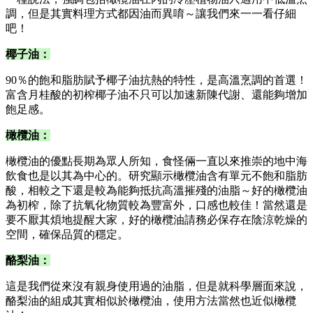
調，但是其實料理方式都因油而異唷～讓我們來一一看仔細
吧！
椰子油：
90％的飽和脂肪賦予椰子油抗熱的特性，是高溫烹調的首選！
富含月桂酸的初榨椰子油不只可以加速新陳代謝、還能夠增加
飽足感。
橄欖油：
橄欖油的優點長期為眾人所知，食怪倆一直以來推崇的地中海
飲食也是以其為中心的。研究顯示橄欖油含有單元不飽和脂肪
酸，相較之下還是較為能夠抵抗高溫摧殘的油脂～好的橄欖油
為初榨，除了抗氧化物質較為豐富外，口感也較佳！當然還是
要不厭其煩地提醒大家，好的橄欖油請務必保存在陰涼乾燥的
空間，確保品質的穩定。
酪梨油：
這是我們從來沒有親身使用過的油脂，但是就科學層面來說，
酪梨油的組成其實相似於橄欖油，使用方法當然也近似橄欖