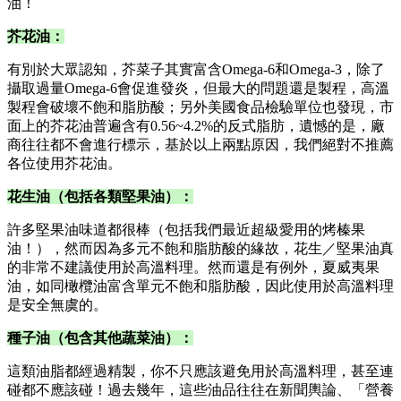
油！
芥花油：
有別於大眾認知，芥菜子其實富含Omega-6和Omega-3，除了
攝取過量Omega-6會促進發炎，但最大的問題還是製程，高溫
製程會破壞不飽和脂肪酸；另外美國食品檢驗單位也發現，市
面上的芥花油普遍含有0.56~4.2%的反式脂肪，遺憾的是，廠
商往往都不會進行標示，基於以上兩點原因，我們絕對不推薦
各位使用芥花油。
花生油（包括各類堅果油）：
許多堅果油味道都很棒（包括我們最近超級愛用的烤榛果
油！），然而因為多元不飽和脂肪酸的緣故，花生／堅果油真
的非常不建議使用於高溫料理。然而還是有例外，夏威夷果
油，如同橄欖油富含單元不飽和脂肪酸，因此使用於高溫料理
是安全無虞的。
種子油（包含其他蔬菜油）：
這類油脂都經過精製，你不只應該避免用於高溫料理，甚至連
碰都不應該碰！過去幾年，這些油品往往在新聞輿論、「營養