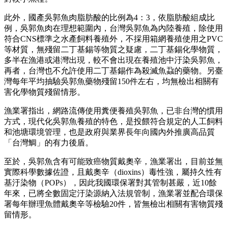
此外，國產吳郭魚肉脂肪酸的比例為4：3，依脂肪酸組成比
例，吳郭魚肉在理想範圍內，台灣吳郭魚為內陸養殖，除使用
符合CNS標準之水產飼料養殖外，不採用箱網養殖使用之PVC
等材質，無殘留二丁基錫等物質之疑慮，二丁基錫化學物質，
多半在漁港或港灣出現，較不會出現在養殖池中汙染吳郭魚，
再者，台灣也不允許使用二丁基錫作為殺滅魚蝨的藥物。另臺
灣每年平均抽驗吳郭魚藥物殘留150件左右，均無檢出相關有
害化學物質殘留情形。
漁業署指出，網路流傳使用糞便養殖吳郭魚，已非台灣的慣用
方式，現代化吳郭魚養殖的特色，是投餵符合規定的人工飼料
和池塘環境管理，也是政府與業界長年向國內外推廣高品質
「台灣鯛」的有力後盾。
至於，吳郭魚含有可能致癌物質戴奧辛，漁業署出，目前並無
實際科學數據佐證，且戴奧辛（dioxins）毒性強，屬持久性有
基汙染物（POPs），因此我國環保署對其管制甚嚴，近10餘
年來，已將全數固定汙染源納入法規管制，漁業署並配合環保
署每年辦理魚體戴奧辛等檢驗20件，皆無檢出相關有害物質殘
留情形。