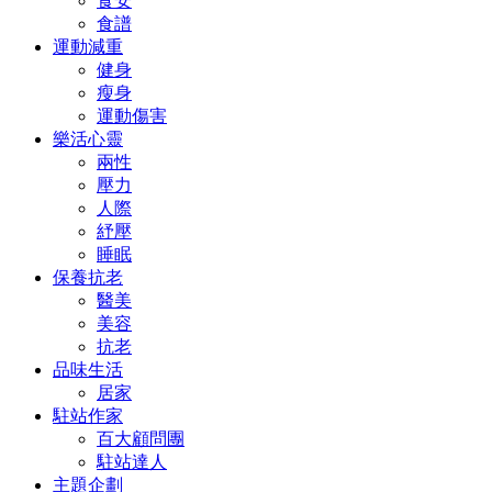
食安
食譜
運動減重
健身
瘦身
運動傷害
樂活心靈
兩性
壓力
人際
紓壓
睡眠
保養抗老
醫美
美容
抗老
品味生活
居家
駐站作家
百大顧問團
駐站達人
主題企劃