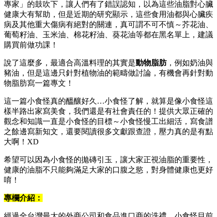
專家」的鼓吹下，讓人們有了錯誤認知，以為這些油脂對心臟
健康大有幫助，但是近期的研究顯示，這些食用油都與心臟疾
病及其他重大傷病有絕對的關連，真可謂不可不慎～芥花油、
葡萄籽油、玉米油、棉花籽油、葵花油等都在黑名單上，建議
購買前做功課！
說了這麼多，最適合高溫料理的其實是
動物脂肪
，例如奶油與
豬油，但是這邊只針對植物油的範疇做討論，有機會再針對動
物脂肪寫一篇專文！
這一篇小食怪真的醞釀好久…小食怪了解，就算是像小食怪這
樣半路出家寫美食，我們還是有社會責任的！提供大眾正確的
觀念和知識一直是小食怪的目標～小食怪慢工出細活，寫食譜
之餘邊寫新知文，還要閱讀很多文獻跟查證，壓力真的是有點
大啊！XD
希望可以因為小食怪的拋磚引玉，讓大家正視油脂的重要性，
健康的油脂不只能夠滿足大家的口腹之慾，對身體健康也更好
唷！
專欄介紹：
經過全台灣最大的外商公司和食品進口商的洗禮，小食怪目前