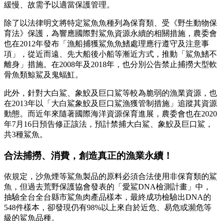
緩慢、故需予以適當保護管理。
除了以法律明文將特定鯊魚魚種列為保育類、受《野生動物保
育法》保護，為響應國際對鯊魚資源永續的相關措施，農委會
也在2012年發布「漁船捕獲鯊魚魚鰭處理應行遵守及注意事
項」，從近而遠、先大船後小船等漸近方式，推動「鯊魚鰭不
離身」措施。在2008年及2018年，也分別公告禁止捕撈大型軟
骨魚類鯨鯊及鬼蝠魟。
此外，針對大白鯊、象鮫及巨口鯊等較為脆弱的漁業資源，也
在2013年以「大白鯊象鮫及巨口鯊漁獲管制措施」追蹤其資源
動態。而近年來隨著國際海洋資源保育進展，農委會也在2020
年7月16日預告修正該法，預計禁捕大白鯊、象鮫及巨口鯊，
共3種鯊魚。
合法捕撈、消費，創造真正的漁業永續！
依規定，沙魚煙等鯊魚製品的原料必須合法使用非保育類的鯊
魚，但過去荒野保護協會發表的「愛鯊DNA檢測計畫」中，
抽驗全台全台縣市鯊魚肉產品樣本，最終成功檢驗出DNA的
548件樣本，卻發現仍有98%以上來自於近危、易危或瀕危等
級的鯊魚品種。