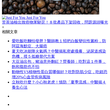
Just For You
苦茶油檢出致癌物苯駢芘！８批產品下架回收，問題源頭曝光
×
相關文章
愛吃飯吃麵怕發胖？醫師教１招把白飯變抗性澱粉，防
阿茲海默症、大腸癌
夏天吃冰能降火氣嗎？中醫揭私密處搔癢、泌尿道感染
危機，授５低糖替代方案
大豆油出包，豬油意外翻紅？營養師：吃對這１件事，
飽和脂肪也不怕
動物性VS植物性蛋白質哪個好？吃對防肌少症，吃錯恐
增20%心血管疾病風險
立秋吃什麼？小心秋老虎！慎防「夏季流感」中醫揭４
養生心法