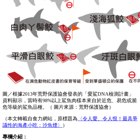
圖／根據2013年荒野保護協會發表的「愛鯊DNA檢測計畫」
資料顯示，當時有98%以上鯊魚肉樣本來自於近危、易危或瀕
危等級的鯊魚品種。（ 圖片來源：荒野保護協會）
（本文轉載自食力網站，原標題為
〈令人愛、令人恨！最具爭
議性的海產小吃：沙魚煙〉
）
專欄介紹：