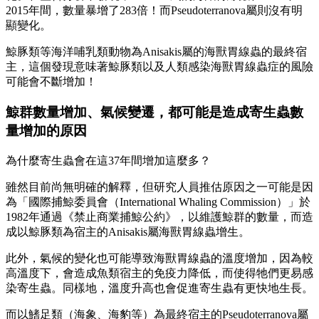
2015年間，數量暴增了283倍！而Pseudoterranova屬則沒有明
顯變化。
鯨豚類等海洋哺乳類動物為Anisakis屬的海獸胃線蟲的最終宿
主，這個發現意味著鯨豚類以及人類感染海獸胃線蟲症的風險
可能會不斷增加！
鯨群數量增加、氣候變遷，都可能是造成寄生蟲數
量增加的原因
為什麼寄生蟲會在這37年間增加這麼多？
雖然目前尚無明確的解釋，但研究人員推估原因之一可能是因
為「國際捕鯨委員會（International Whaling Commission）」於
1982年通過《禁止商業捕鯨公約》，以維護鯨群的數量，而造
成以鯨豚類為宿主的Anisakis屬海獸胃線蟲增生。
此外，氣候的變化也可能導致海獸胃線蟲的溫度增加，因為較
高溫度下，會造成魚類宿主的免疫力降低，而使得牠們更易感
染寄生蟲。同樣地，溫度升高也會促進寄生蟲有更快地生長。
而以鰭足類（海象、海豹等）為最終宿主的Pseudoterranova屬