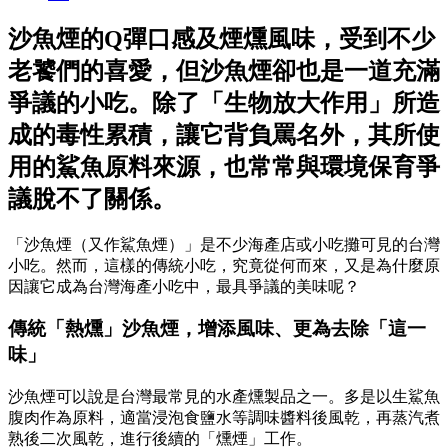
沙魚煙的Q彈口感及煙燻風味，受到不少
老饕們的喜愛，但沙魚煙卻也是一道充滿
爭議的小吃。除了「生物放大作用」所造
成的毒性累積，讓它背負罵名外，其所使
用的鯊魚原料來源，也常常與環境保育爭
議脫不了關係。
「沙魚煙（又作鯊魚煙）」是不少海產店或小吃攤可見的台灣
小吃。然而，這樣的傳統小吃，究竟從何而來，又是為什麼原
因讓它成為台灣海產小吃中，最具爭議的美味呢？
傳統「熱燻」沙魚煙，增添風味、更為去除「這一
味」
沙魚煙可以說是台灣最常見的水產燻製品之一。多是以生鯊魚
腹肉作為原料，適當浸泡食鹽水等調味醬料後風乾，再蒸汽煮
熟後二次風乾，進行後續的「燻煙」工作。