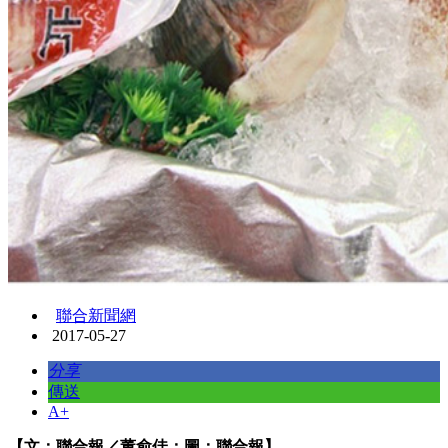
聯合新聞網
2017-05-27
分享
傳送
A+
【文：聯合報／董俞佳；圖：聯合報】