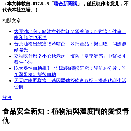
（本文轉載自2017.5.25「
聯合新聞網
」，僅反映作者意見，不
代表本社立場。）
相關文章
大豆油出包，豬油意外翻紅？營養師：吃對這１件事，
飽和脂肪也不怕
苦茶油檢出致癌物苯駢芘！８批產品下架回收，問題源
頭曝光
立秋吃什麼？小心秋老虎！慎防「夏季流感」中醫揭４
養生心法
吃大餐怕血糖飆升？減重醫師揭研究：飯前30分鐘，吃
１堅果穩定飯後血糖
天天吃飽照樣瘦！基因醫傳授飲食５招＋提高代謝生活
習慣
飲食
食品安全新知：植物油與溫度間的愛恨情
仇