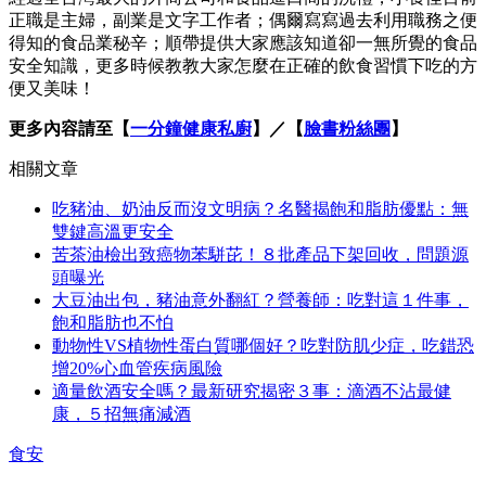
正職是主婦，副業是文字工作者；偶爾寫寫過去利用職務之便
得知的食品業秘辛；順帶提供大家應該知道卻一無所覺的食品
安全知識，更多時候教教大家怎麼在正確的飲食習慣下吃的方
便又美味！
更多內容請至【
一分鐘健康私廚
】／【
臉書粉絲團
】
相關文章
吃豬油、奶油反而沒文明病？名醫揭飽和脂肪優點：無
雙鍵高溫更安全
苦茶油檢出致癌物苯駢芘！８批產品下架回收，問題源
頭曝光
大豆油出包，豬油意外翻紅？營養師：吃對這１件事，
飽和脂肪也不怕
動物性VS植物性蛋白質哪個好？吃對防肌少症，吃錯恐
增20%心血管疾病風險
適量飲酒安全嗎？最新研究揭密３事：滴酒不沾最健
康，５招無痛減酒
食安