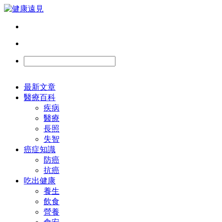
最新文章
醫療百科
疾病
醫療
長照
失智
癌症知識
防癌
抗癌
吃出健康
養生
飲食
營養