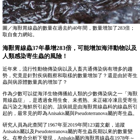
圖／海獸胃線蟲的數量在過去約40年間，數量增加了283倍；
取自食力網站。
海獸胃線蟲37年暴增283倍，可能增加海洋動物以及
人類感染寄生蟲的風險！
近年來，流行性動物傳染病以及人畜共通傳染病有增多的趨
勢，究竟是針對疾病觀察和取樣的數量增加了？還是由於寄生
蟲與病原體數量真的增加了？
作為少數可以從海洋生物傳播給人類的少數傳染病之一「海獸
胃線蟲症」，是透過食用生食、未煮熟、未正確冷凍且受寄生
蟲污染之海鮮所引起的。該病就是由海獸胃線蟲科的線蟲所引
起的，最常見的即為Anisakis屬與Pseudoterranova屬的寄生蟲。
研究人員為此查閱了1967年至2019年間123篇文獻，追蹤
Anisakis屬以及Pseudoterranova屬的寄生蟲長期以來的數量變
化。在整合分析下發現，Anisakis屬的海獸胃線蟲在1978年～