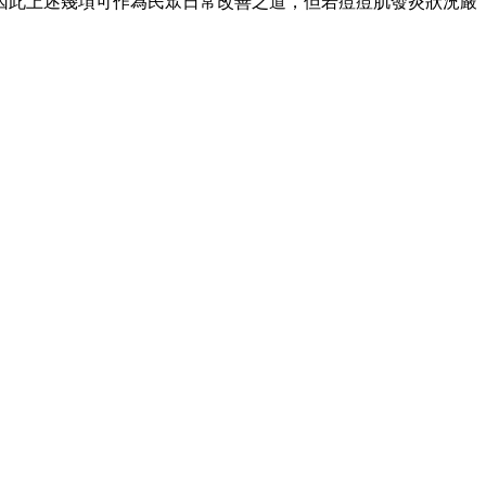
因此上述幾項可作為民眾日常改善之道，但若痘痘肌發炎狀況嚴