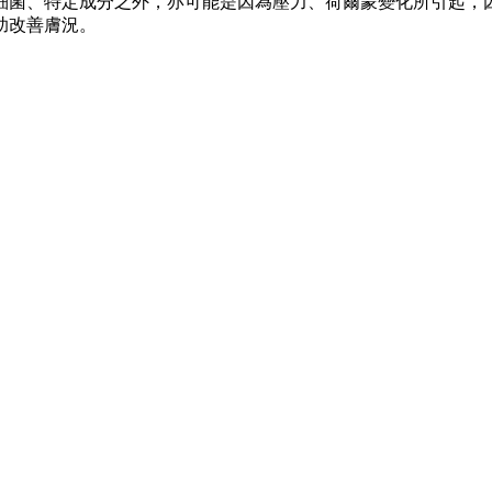
細菌、特定成分之外，亦可能是因為壓力、荷爾蒙變化所引起，
助改善膚況。