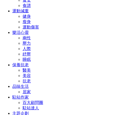
食安
食譜
運動減重
健身
瘦身
運動傷害
樂活心靈
兩性
壓力
人際
紓壓
睡眠
保養抗老
醫美
美容
抗老
品味生活
居家
駐站作家
百大顧問團
駐站達人
主題企劃