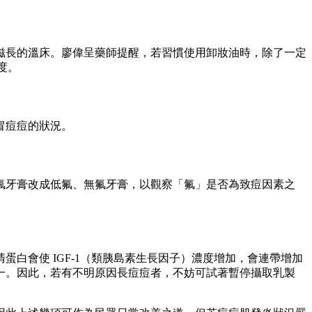
滋長的溫床。廖偉呈藥師提醒，若習慣使用卸妝油時，除了一定
度。
冒痘痘的狀況。
氟牙膏改成低氟、無氟牙膏，以觀察「氟」是否為致痘因素之
白會使 IGF-1（類胰島素生長因子）濃度增加，會連帶增加
一。因此，若有不明原因長痘痘者，不妨可試著暫停攝取乳製