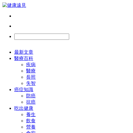
最新文章
醫療百科
疾病
醫療
長照
失智
癌症知識
防癌
抗癌
吃出健康
養生
飲食
營養