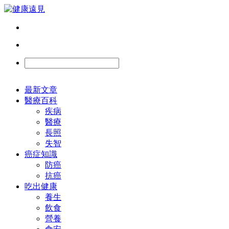
最新文章
醫療百科
疾病
醫療
長照
失智
癌症知識
防癌
抗癌
吃出健康
養生
飲食
營養