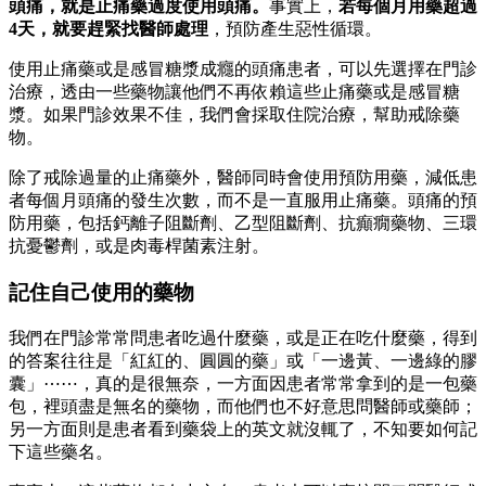
頭痛，就是止痛藥過度使用頭痛。
事實上，
若每個月用藥超過
4天，就要趕緊找醫師處理
，預防產生惡性循環。
使用止痛藥或是感冒糖漿成癮的頭痛患者，可以先選擇在門診
治療，透由一些藥物讓他們不再依賴這些止痛藥或是感冒糖
漿。如果門診效果不佳，我們會採取住院治療，幫助戒除藥
物。
除了戒除過量的止痛藥外，醫師同時會使用預防用藥，減低患
者每個月頭痛的發生次數，而不是一直服用止痛藥。頭痛的預
防用藥，包括鈣離子阻斷劑、乙型阻斷劑、抗癲癇藥物、三環
抗憂鬱劑，或是肉毒桿菌素注射。
記住自己使用的藥物
我們在門診常常問患者吃過什麼藥，或是正在吃什麼藥，得到
的答案往往是「紅紅的、圓圓的藥」或「一邊黃、一邊綠的膠
囊」⋯⋯，真的是很無奈，一方面因患者常常拿到的是一包藥
包，裡頭盡是無名的藥物，而他們也不好意思問醫師或藥師；
另一方面則是患者看到藥袋上的英文就沒輒了，不知要如何記
下這些藥名。