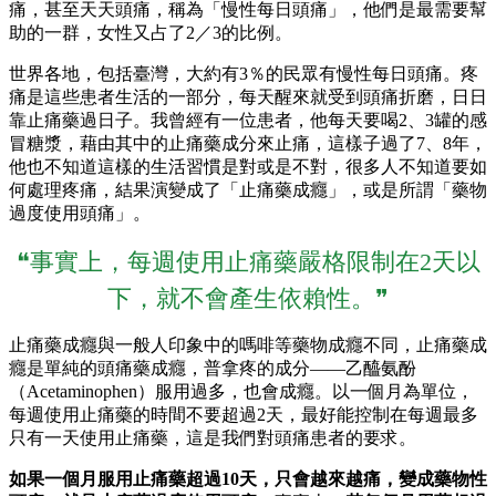
痛，甚至天天頭痛，稱為「慢性每日頭痛」，他們是最需要幫
助的一群，女性又占了2／3的比例。
世界各地，包括臺灣，大約有3％的民眾有慢性每日頭痛。疼
痛是這些患者生活的一部分，每天醒來就受到頭痛折磨，日日
靠止痛藥過日子。我曾經有一位患者，他每天要喝2、3罐的感
冒糖漿，藉由其中的止痛藥成分來止痛，這樣子過了7、8年，
他也不知道這樣的生活習慣是對或是不對，很多人不知道要如
何處理疼痛，結果演變成了「止痛藥成癮」，或是所謂「藥物
過度使用頭痛」。
❝事實上，每週使用止痛藥嚴格限制在2天以
下，就不會產生依賴性。❞
止痛藥成癮與一般人印象中的嗎啡等藥物成癮不同，止痛藥成
癮是單純的頭痛藥成癮，普拿疼的成分——乙醯氨酚
（Acetaminophen）服用過多，也會成癮。以一個月為單位，
每週使用止痛藥的時間不要超過2天，最好能控制在每週最多
只有一天使用止痛藥，這是我們對頭痛患者的要求。
如果一個月服用止痛藥超過10天，只會越來越痛，變成藥物性