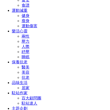
食安
食譜
運動減重
健身
瘦身
運動傷害
樂活心靈
兩性
壓力
人際
紓壓
睡眠
保養抗老
醫美
美容
抗老
品味生活
居家
駐站作家
百大顧問團
駐站達人
主題企劃