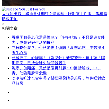
Just For You
大豆油出包，豬油意外翻紅？營養師：吃對這１件事，飽和脂
肪也不怕
×
相關文章
吞嚥困難是老化還是警訊？「好好吃飯」不只是進食能
力，更是好好生活的權利
立秋吃什麼？小心秋老虎！慎防「夏季流感」中醫揭４
養生心法
超越癌症、心臟病！《刺胳針》研究警告：這１項「隱
形疾病」已成全球失能頭號殺手
濕疹、偏頭痛，竟然是腸胃引起？中醫拆解老、中、
青、幼隐藏脾胃危機
吹冷氣吃冰也會中暑？醫揭陽暑陰暑差異，教你喝對飲
品解暑