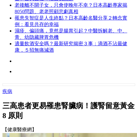
老後離不開子女，只會使晚年不幸？日本高齡專家揭
8050問題、老老照顧悲劇真相
罹患失智症是人生終點？日本高齡名醫分享２轉念實
例：看見共存的幸福
濕疹、偏頭痛，竟然是腸胃引起？中醫拆解老、中、
青、幼隐藏脾胃危機
適量飲酒安全嗎？最新研究揭密３事：滴酒不沾最健
康，５招無痛減酒
疾病
三高患者更易罹患腎臟病！護腎留意黃金
8 原則
【健康醫療網】