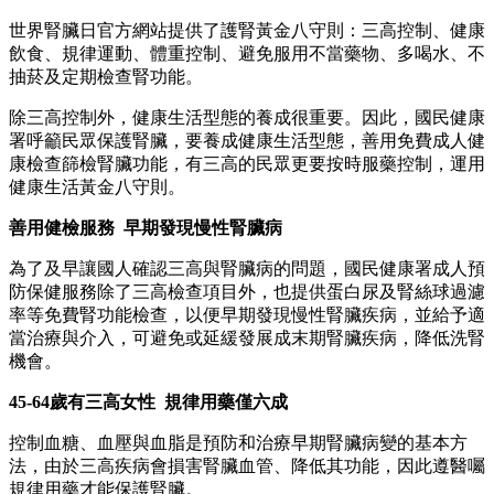
世界腎臟日官方網站提供了護腎黃金八守則：三高控制、健康
飲食、規律運動、體重控制、避免服用不當藥物、多喝水、不
抽菸及定期檢查腎功能。
除三高控制外，健康生活型態的養成很重要。因此，國民健康
署呼籲民眾保護腎臟，要養成健康生活型態，善用免費成人健
康檢查篩檢腎臟功能，有三高的民眾更要按時服藥控制，運用
健康生活黃金八守則。
善用健檢服務 早期發現慢性腎臟病
為了及早讓國人確認三高與腎臟病的問題，國民健康署成人預
防保健服務除了三高檢查項目外，也提供蛋白尿及腎絲球過濾
率等免費腎功能檢查，以便早期發現慢性腎臟疾病，並給予適
當治療與介入，可避免或延緩發展成末期腎臟疾病，降低洗腎
機會。
45-64歲有三高女性 規律用藥僅六成
控制血糖、血壓與血脂是預防和治療早期腎臟病變的基本方
法，由於三高疾病會損害腎臟血管、降低其功能，因此遵醫囑
規律用藥才能保護腎臟。