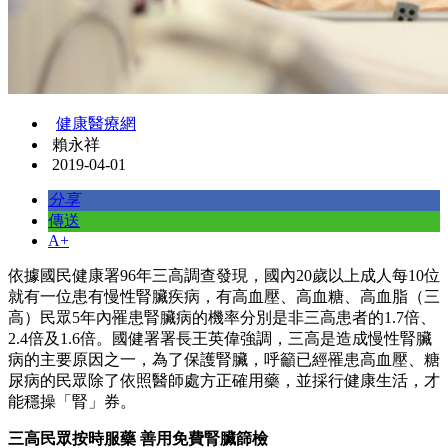
健康醫療網
賴永祥
2019-04-01
分享
傳送
A+
依據國民健康署96年三高調查發現，國內20歲以上成人每10位
就有一位患有慢性腎臟疾病，有高血壓、高血糖、高血脂（三
高）民眾5年內罹患腎臟病的機率分別是非三高患者的1.7倍、
2.4倍及1.6倍。國健署署長王英偉強調，三高是造成慢性腎臟
病的主要原因之一，為了保護腎臟，呼籲已經罹患高血壓、糖
尿病的民眾除了依照醫師處方正確用藥，並採行健康生活，才
能穩操「腎」券。
三高民眾按時服藥 善用免費腎臟篩檢