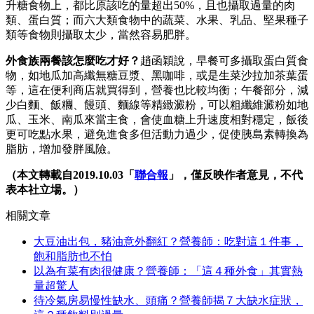
升糖食物上，都比原該吃的量超出50%，且也攝取過量的肉
類、蛋白質；而六大類食物中的蔬菜、水果、乳品、堅果種子
類等食物則攝取太少，當然容易肥胖。
外食族兩餐該怎麼吃才好？
趙函穎說，早餐可多攝取蛋白質食
物，如地瓜加高纖無糖豆漿、黑咖啡，或是生菜沙拉加茶葉蛋
等，這在便利商店就買得到，營養也比較均衡；午餐部分，減
少白麵、飯糰、饅頭、麵線等精緻澱粉，可以粗纖維澱粉如地
瓜、玉米、南瓜來當主食，會使血糖上升速度相對穩定，飯後
更可吃點水果，避免進食多但活動力過少，促使胰島素轉換為
脂肪，增加發胖風險。
（本文轉載自2019.10.03「
聯合報
」，僅反映作者意見，不代
表本社立場。）
相關文章
大豆油出包，豬油意外翻紅？營養師：吃對這１件事，
飽和脂肪也不怕
以為有菜有肉很健康？營養師：「這４種外食」其實熱
量超驚人
待冷氣房易慢性缺水、頭痛？營養師揭７大缺水症狀，