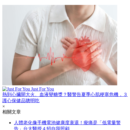
Just For You
熱到心臟開大火、血液變糖漿？醫警告夏季心肌梗塞危機，３
護心保健品聰明吃
×
相關文章
人體老化像手機電池健康度衰退！痠痛是「低電量警
告」台大醫授４招自我照顧