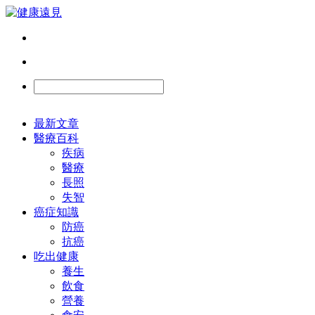
最新文章
醫療百科
疾病
醫療
長照
失智
癌症知識
防癌
抗癌
吃出健康
養生
飲食
營養