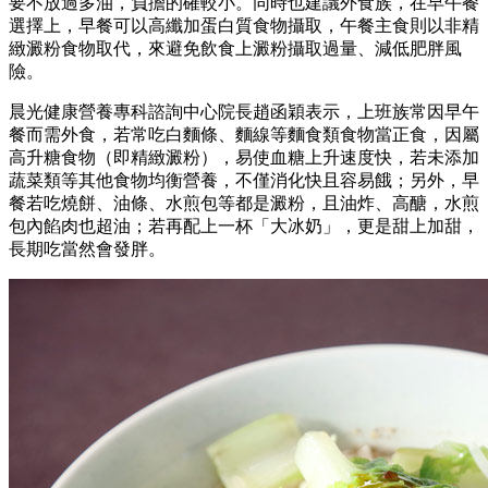
要不放過多油，負擔的確較小。同時也建議外食族，在早午餐
選擇上，早餐可以高纖加蛋白質食物攝取，午餐主食則以非精
緻澱粉食物取代，來避免飲食上澱粉攝取過量、減低肥胖風
險。
晨光健康營養專科諮詢中心院長趙函穎表示，上班族常因早午
餐而需外食，若常吃白麵條、麵線等麵食類食物當正食，因屬
高升糖食物（即精緻澱粉），易使血糖上升速度快，若未添加
蔬菜類等其他食物均衡營養，不僅消化快且容易餓；另外，早
餐若吃燒餅、油條、水煎包等都是澱粉，且油炸、高醣，水煎
包內餡肉也超油；若再配上一杯「大冰奶」，更是甜上加甜，
長期吃當然會發胖。