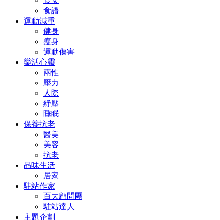
食安
食譜
運動減重
健身
瘦身
運動傷害
樂活心靈
兩性
壓力
人際
紓壓
睡眠
保養抗老
醫美
美容
抗老
品味生活
居家
駐站作家
百大顧問團
駐站達人
主題企劃