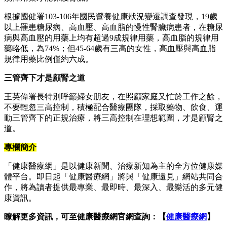
根據國健署103-106年國民營養健康狀況變遷調查發現，19歲
以上罹患糖尿病、高血壓、高血脂的慢性腎臟病患者，在糖尿
病與高血壓的用藥上均有超過9成規律用藥，高血脂的規律用
藥略低，為74%；但45-64歲有三高的女性，高血壓與高血脂
規律用藥比例僅約六成。
三管齊下才是顧腎之道
王英偉署長特別呼籲婦女朋友，在照顧家庭又忙於工作之餘，
不要輕忽三高控制，積極配合醫療團隊，採取藥物、飲食、運
動三管齊下的正規治療，將三高控制在理想範圍，才是顧腎之
道。
專欄簡介
「健康醫療網」是以健康新聞、治療新知為主的全方位健康媒
體平台。即日起「健康醫療網」將與「健康遠見」網站共同合
作，將為讀者提供最專業、最即時、最深入、最樂活的多元健
康資訊。
瞭解更多資訊，可至健康醫療網官網查詢：【
健康醫療網
】