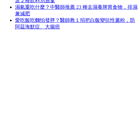
這２種飲料別過量
濕氣重吃什麼？中醫師推薦 23 種去濕養脾胃食物，排濕
兼減肥
愛吃飯吃麵怕發胖？醫師教１招把白飯變抗性澱粉，防
阿茲海默症、大腸癌