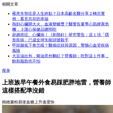
相關文章
罹患失智症是人生終點？日本高齡名醫分享２轉念實
例：看見共存的幸福
熱到心臟開大火、血液變糖漿？醫警告夏季心肌梗塞危
機，３護心保健品聰明吃
超越癌症、心臟病！《刺胳針》研究警告：這１項「隱
形疾病」已成全球失能頭號殺手
甲狀腺低下會怎樣？醫揭症狀與原因，警惕心血管疾病
風險
大豆油出包，豬油意外翻紅？營養師：吃對這１件事，
飽和脂肪也不怕
瘦身
上班族早午餐外食易踩肥胖地雷，營養師
這樣搭配準沒錯
精緻澱粉易使血糖上升速度快