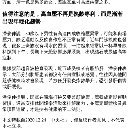
方面，清一色是男多於女，差距甚至可高達兩倍之多。
值得注意的是，高血壓不再是熟齡專利，而是漸漸
出現年輕化趨勢
潘俊伸說，30歲以下男性有高達四成收縮壓異常，可能和職場
壓力、缺乏運動以及飲食作息不正常有關，近年門診觀察也發
現，很多上班族沒有喝水的習慣，一忙起來經常以一杯早餐飲
料撐到下午，長期下來恐影響泌尿系統，出現結石或尿酸高等
症狀。
根據腹部超音波檢查發現，近五成受檢者有脂肪肝，潘俊伸表
示，大部分脂肪肝患者都沒有任何症狀或感覺，往往因其他問
題或健檢時才會發現，若放任肝發炎指數攀升，恐引發肝傷害
或肝硬化。
潘俊伸提醒，民眾在職場打拚又要兼顧健康，應養成定期運動
習慣，適當安排休閒娛樂活動來排解壓力，並應定期體檢及異
常項目追蹤，才是擁有健康的不二法則。
本文轉載自2020.12.24「中央社」，僅反映作者意見，不代表
本社立場。