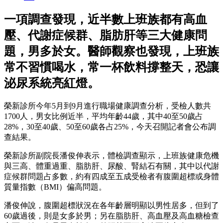
一項調查發現，近半數上班族都有高血
壓、代謝症候群、脂肪肝等三大健康問
題，男多於女。醫師觀察也發現，上班族
常不習慣喝水，常一杯飲料撐整天，恐讓
泌尿系統亮紅燈。
榮新診所今年5月到9月進行職場健康調查分析，受檢人數共
1700人，男女比例近半，平均年齡44歲，其中40至50歲占
28%，30至40歲、50至60歲各占25%，今天召開記者會公布調
查結果。
榮新診所副院長潘俊伸表示，體檢調查顯示，上班族健康危機
與三高、體重過重、脂肪肝、尿酸、腎結石有關，其中以代謝
症候群問題占多數，約有四成至五成受檢者有腹圍超標或身體
質量指數（BMI）偏高問題。
潘俊伸說，腹圍超標狀況在各年齡層明顯以男性居多，但到了
60歲過後，則是女多於男；另在脂肪肝、高血壓及高血糖檢查