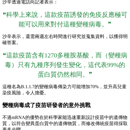
沙辛透過電話向記者表示：
❝科學上來說，這款疫苗誘發的免疫反應極可
能可以用來對付這種變種病毒。❞
沙辛表示，還需兩週左右時間進行研究並蒐集資料，以獲得明
確答案。
❝這款疫苗含有1270多種胺基酸，而（變種病
毒）只有九種序列發生變化，這代表99%的
蛋白質仍然相同。❞
這種名為B.1.1.7的變種病毒傳染力可能增加70%，並升高兒童
染疫風險，令人擔憂。
變種病毒成了疫苗研發者的意外挑戰
不過mRNA的優勢在於科學家能迅速重新設計疫苗中的遺傳物
質，以符合變異蛋白質中的遺傳物質，而修改傳統疫苗得採取
更多步驟。