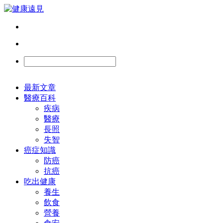
最新文章
醫療百科
疾病
醫療
長照
失智
癌症知識
防癌
抗癌
吃出健康
養生
飲食
營養