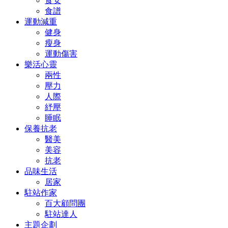
食安
食譜
運動減重
健身
瘦身
運動傷害
樂活心靈
兩性
壓力
人際
紓壓
睡眠
保養抗老
醫美
美容
抗老
品味生活
居家
駐站作家
百大顧問團
駐站達人
主題企劃