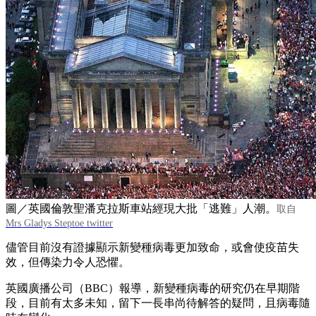
圖／英國倫敦聖潘克拉斯車站經現大批「逃難」人潮。
取自
Mrs Gladys Steptoe twitter
儘管目前沒有證據顯示新變種病毒更加致命，或會使疫苗失
效，但傳染力令人恐懼。
英國廣播公司（BBC）報導，新變種病毒的研究仍在早期階
段，目前有太多未知，留下一長串尚待解答的疑問，且病毒隨