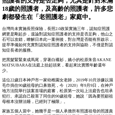
照護者的支持是否足夠，尤其是針對未滿
18歲的照護者，及高齡的照護者，許多悲
劇都發生在「老照護老」家庭中。
台灣尚未實施長照保險，長照2.0政策實施三年，認知症照護
網更是剛起步，遑論對認知症照護者的支持是否足夠，他山之
石可以攻錯，瞭解日本此一案例後，對台灣是否能有所啟示，
提早準備如何充實對認知症照護者的支持與協助，不僅是對認
知症長者的服務。
把黑髮緊緊束成馬尾，穿著白襯衫，嬌小的松原朱音AKANE
MATSUBARA在法庭上抬起頭來，看起來比實際年齡還年
少。
這位22歲日本神戶市一家幼稚園女老師，2019年10月涉嫌以濕
毛巾摀住90歲祖母的口鼻致死，今（2020）年9月9日，在神戶
地方法院舉行該案首場的庭審，松原第一次站上法庭告也坦承
犯行。承認自己殺害了同住的90歲祖母，她說「因為要照顧祖
母根本沒辦法睡，已經到了極限」。
家族五個人當中，她幾乎是一個人承擔所有照護祖母的照護責