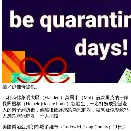
圖／伊佳奇提供。
比利時佛萊明大區（Flanders）莫爾市（Mol）赫默里克的一家
長照機構（Hemelrijck care home）就發生，一名打扮成聖誕老
人的男子到訪後，他隨後確診感染新冠肺炎，結果疑似導致75
人感染新冠肺炎、一人病歿。
美國喬治亞州朗郡羅多維奇（Ludowici, Long County）11日所