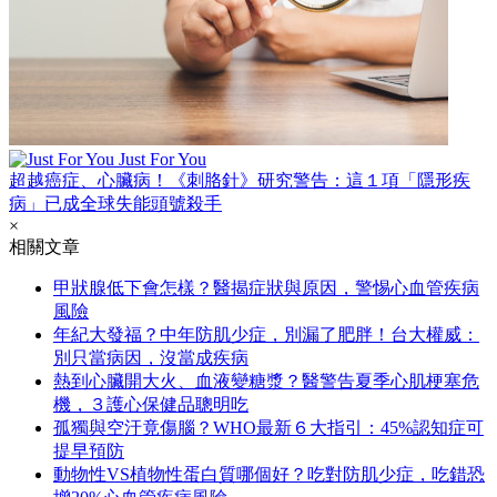
Just For You
超越癌症、心臟病！《刺胳針》研究警告：這１項「隱形疾
病」已成全球失能頭號殺手
×
相關文章
甲狀腺低下會怎樣？醫揭症狀與原因，警惕心血管疾病
風險
年紀大發福？中年防肌少症，別漏了肥胖！台大權威：
別只當病因，沒當成疾病
熱到心臟開大火、血液變糖漿？醫警告夏季心肌梗塞危
機，３護心保健品聰明吃
孤獨與空汙竟傷腦？WHO最新６大指引：45%認知症可
提早預防
動物性VS植物性蛋白質哪個好？吃對防肌少症，吃錯恐