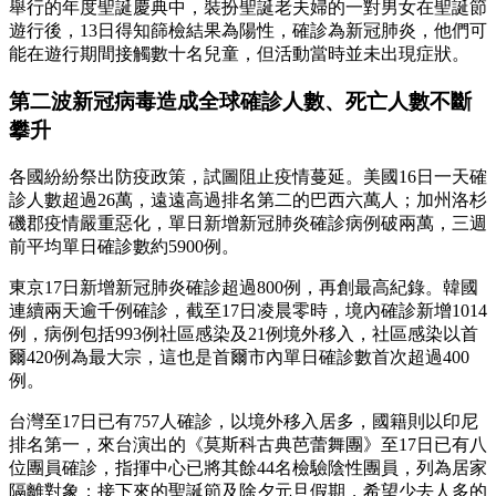
舉行的年度聖誕慶典中，裝扮聖誕老夫婦的一對男女在聖誕節
遊行後，13日得知篩檢結果為陽性，確診為新冠肺炎，他們可
能在遊行期間接觸數十名兒童，但活動當時並未出現症狀。
第二波新冠病毒造成全球確診人數、死亡人數不斷
攀升
各國紛紛祭出防疫政策，試圖阻止疫情蔓延。美國16日一天確
診人數超過26萬，遠遠高過排名第二的巴西六萬人；加州洛杉
磯郡疫情嚴重惡化，單日新增新冠肺炎確診病例破兩萬，三週
前平均單日確診數約5900例。
東京17日新增新冠肺炎確診超過800例，再創最高紀錄。韓國
連續兩天逾千例確診，截至17日凌晨零時，境內確診新增1014
例，病例包括993例社區感染及21例境外移入，社區感染以首
爾420例為最大宗，這也是首爾市內單日確診數首次超過400
例。
台灣至17日已有757人確診，以境外移入居多，國籍則以印尼
排名第一，來台演出的《莫斯科古典芭蕾舞團》至17日已有八
位團員確診，指揮中心已將其餘44名檢驗陰性團員，列為居家
隔離對象；接下來的聖誕節及除夕元旦假期，希望少去人多的