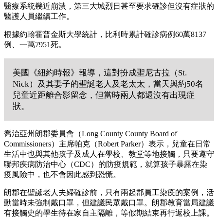
醫療系統幾近崩潰，第三大城烈日甚至要求確診但沒有症狀的
醫護人員繼續工作。
根據約翰霍普金斯大學統計，比利時累計確診病例60萬8137
例、一萬7951死。
美國《紐約時報》報導，這對扮成聖尼古拉（St.
Nick）及其妻子的聖誕老人及老太太，當天與約50名
兒童近距離合影留念，但當時兩人都還沒有出現症
狀。
喬治亞州朗郡委員會（Long County County Board of
Commissioners）主席帕克（Robert Parker）表示，兒童在日常
生活中也與其他孩子及成人在學校、教堂等地接觸，只要遵守
聯邦疾病防治中心（CDC）的防疫規範，就算孩子暴露在染
疫風險中，也不會因此感到恐慌。
朗郡在聖誕老人夫婦確診前，只有兩起郡員工染疫的案例，活
動當時未強制戴口罩，但建議民眾戴口罩。朗郡教育當局建議
有接觸史的學生待在家自主隔離，等假期結束再行返校上課。