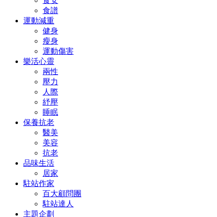
食安
食譜
運動減重
健身
瘦身
運動傷害
樂活心靈
兩性
壓力
人際
紓壓
睡眠
保養抗老
醫美
美容
抗老
品味生活
居家
駐站作家
百大顧問團
駐站達人
主題企劃