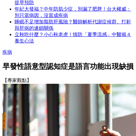
提早預防
年紀大發福？中年防肌少症，別漏了肥胖！台大權威：
別只當病因，沒當成疾病
睡眠不足增加脂肪肝風險？醫師解析代謝症候群、打鼾
與肝病的連鎖關係
立秋吃什麼？小心秋老虎！慎防「夏季流感」中醫揭４
養生心法
疾病
早發性語意型認知症是語言功能出現缺損
【專家觀點】