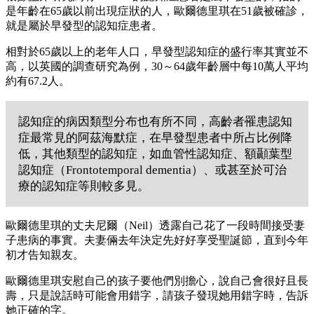
是年齡在65歲以前出現症狀的人，歐爾德里琪在51歲被確診，
就是屬於早發型的認知症患者。
相對於65歲以上的老年人口，早發型認知症的盛行率其實並不
高，以英國的調查研究為例，30～64歲年齡層中每10萬人平均
約有67.2人。
認知症的病因類型分布也有所不同，高齡者罹患認知
症最常見的阿茲海默症，在早發型患者中所占比例降
低，其他類型的認知症，如血管性認知症、額顳葉型
認知症（Frontotemporal dementia）、或甚至於可治
療的認知症等則較多見。
歐爾德里琪的丈夫尼爾（Neil）透露自己花了一段時間接受妻
子患病的事實。夫妻倆去年決定先好好享受聖誕節，直到今年
初才告知親友。
歐爾德里琪安慰自己的孩子要他們別擔心，說自己會很好且長
壽，只是說話時可能會用錯字，請孩子發現她用錯字時，告訴
她正確的字。