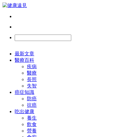
最新文章
醫療百科
疾病
醫療
長照
失智
癌症知識
防癌
抗癌
吃出健康
養生
飲食
營養