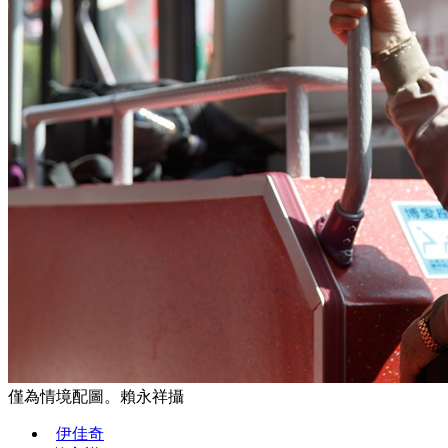
僅為情境配圖。賴永祥攝
伊佳奇