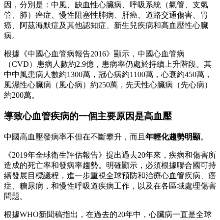
因，分別是：中風、缺血性心臟病、呼吸系統（氣管、支氣
管、肺）癌症、慢性阻塞性肺病、肝癌、道路交通傷害、胃
癌、阿茲海默症及其他認知症、新生兒疾病和高血壓性心臟
病。
根據《中國心血管病報告2016》顯示，中國心血管病
（CVD）患病人數約2.9億，患病率仍處於持續上升階段。其
中中風患病人數約1300萬，冠心病約1100萬，心衰約450萬，
風濕性心臟病（風心病）約250萬，先天性心臟病（先心病）
約200萬。
導致心血管疾病的一個主要原因是高血壓
中國高血壓發病率不但在不斷攀升，而且
年輕化趨勢明顯
。
《2019年全球衛生評估報告》提出過去20年來，疾病和傷害所
造成的死亡率和發病率趨勢。明確顯示，必須根據聯合國可持
續發展目標議程，進一步重視全球預防和治療心血管疾病、癌
症、糖尿病，和慢性呼吸道疾病工作，以及在各區域處理傷害
問題。
根據WHO新聞稿指出，在過去的20年中，心臟病一直是全球