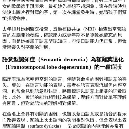
居住在英國英格蘭西南區的威爾特郡斯溫頓，育有三名成年子
女的歐爾德里琪表示，最初她先是想不起詞彙，還在教課時無
法說出圖片裡對應的字，第一次在課堂發生時，她請孩子們幫
忙指認物件。
去年10月她到醫院檢查，透過核磁共振（MRI）檢查出掌管語
言的左腦開始萎縮，確認壓力或更年期不是導致她健忘的原
因，而是她罹患了語意型認知症，即便口語能力仍正常，但會
漸漸喪失對字義的理解。
語意型認知症（Semantic dementia）為額顳葉退化
（Frontotemporal lobe degeneration）的一種症狀
臨床表現為流暢但空洞的語言、伴隨著命名的困難和語意的喪
失。譬如：在語言功能的表現，患者在語言表現流暢但內容空
洞、也常會見到語意型錯語，將目標詞以語意上相關的詞彙取
代，此外，覆誦的能力相對較為保留，理解方面對於單字理解
有困難，但對於語法的理解相對保留。
在命名上會具有明顯的困難，也難以藉由語意或是語音的提示
而改善表現，閱讀上唸出語句的功能相對保留，但會表現出表
層閱讀障礙（surface dyslexia），對於閱讀的內容理解亦常有