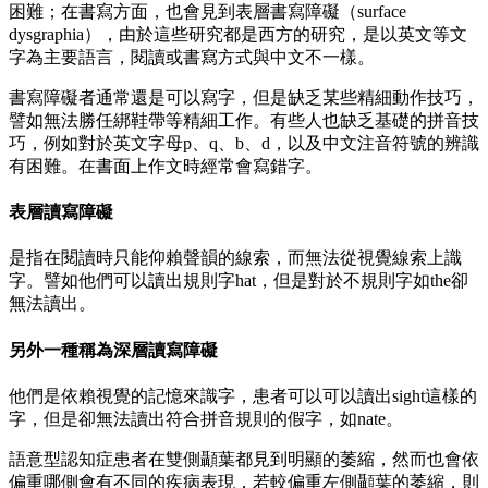
困難；在書寫方面，也會見到表層書寫障礙（surface
dysgraphia），由於這些研究都是西方的研究，是以英文等文
字為主要語言，閱讀或書寫方式與中文不一樣。
書寫障礙者通常還是可以寫字，但是缺乏某些精細動作技巧，
譬如無法勝任綁鞋帶等精細工作。有些人也缺乏基礎的拼音技
巧，例如對於英文字母p、q、b、d，以及中文注音符號的辨識
有困難。在書面上作文時經常會寫錯字。
表層讀寫障礙
是指在閱讀時只能仰賴聲韻的線索，而無法從視覺線索上識
字。譬如他們可以讀出規則字hat，但是對於不規則字如the卻
無法讀出。
另外一種稱為深層讀寫障礙
他們是依賴視覺的記憶來識字，患者可以可以讀出sight這樣的
字，但是卻無法讀出符合拼音規則的假字，如nate。
語意型認知症患者在雙側顳葉都見到明顯的萎縮，然而也會依
偏重哪側會有不同的疾病表現，若較偏重左側顳葉的萎縮，則