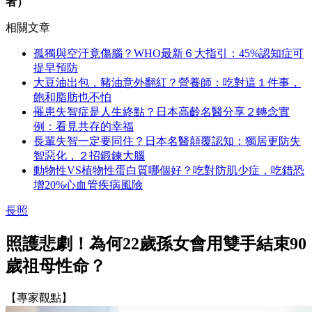
者）
相關文章
孤獨與空汙竟傷腦？WHO最新６大指引：45%認知症可
提早預防
大豆油出包，豬油意外翻紅？營養師：吃對這１件事，
飽和脂肪也不怕
罹患失智症是人生終點？日本高齡名醫分享２轉念實
例：看見共存的幸福
長輩失智一定要同住？日本名醫顛覆認知：獨居更防失
智惡化，２招鍛鍊大腦
動物性VS植物性蛋白質哪個好？吃對防肌少症，吃錯恐
增20%心血管疾病風險
長照
照護悲劇！為何22歲孫女會用雙手結束90
歲祖母性命？
【專家觀點】