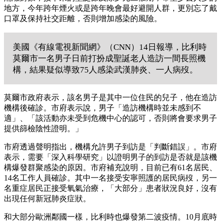
地方，今年跨年煙火或是跨年晚會最好避開人群，更別忘了戴
口罩及保持社交距離，否則增加感染的風險。
美國《有線電視新聞網》（CNN）14日報導，比利時
莫爾市一名男子日前打扮成聖誕老人造訪一間長照機
構，結果疑似導致75人感染武漢肺炎、一人病歿。
莫爾市政府表示，該名男子是其中一位住民的兒子，他在造訪
機構後確診。市府表示說，男子「造訪機構時並未感到不
適」、「該活動亦未受到危機中心的認可，否則將會要求男子
提供篩檢陰性證明。」
市府透過聲明指出，機構允許男子到訪是「判斷錯誤」。市府
表示，需要「深入科學研究」以證明男子的到訪是否就是該機
構爆發群聚感染的原因。市府補充說明，目前已有61名居民、
14名工作人員確診。其中一名接受安寧照護的居民病歿，另一
名重症居民正接受氧氣治療，「大部分」患者狀況良好，沒有
出現任何新冠肺炎症狀。
和大部分歐洲鄰國一樣，比利時也爆發第二波疫情。10月底時