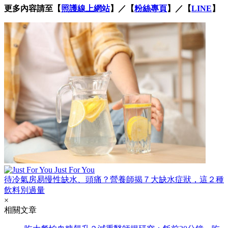
更多內容請至【
照護線上網站
】／【
粉絲專頁
】／【
LINE
】
Just For You
待冷氣房易慢性缺水、頭痛？營養師揭７大缺水症狀，這２種
飲料別過量
×
相關文章