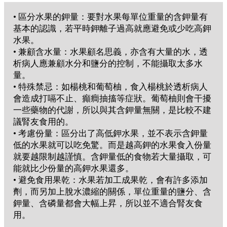
• 區分水果的鉀量：要對水果每單位重量的含鉀量有
基本的認識，若平時鉀離子過高就應避免或少吃高鉀
水果。
• 兼顧含水量：水果顧名思義，亦含有大量的水，透
析病人應兼顧水分和鹽分的控制，不能攝取太多水
量。
• 特殊禁忌：如楊桃和葡萄柚，食入楊桃於透析病人
會造成打嗝不止、癲癎抽搐等症狀。葡萄柚則會干擾
一些藥物的代謝，所以與其含鉀量無關，是比較不建
議腎友食用的。
• 考慮份量：區分出了高低鉀水果，並不表示含鉀量
低的水果就可以吃免驚。而是越高鉀的水果食入份量
就要越限制越謹慎。含鉀量低的食物若大量攝取，可
能就比少份量的高鉀水果還多。
• 避免食用果乾：水果若加工成果乾，會有許多添加
劑，而另加上脫水濃縮的關係，單位重量的鹽分、含
鉀量、含磷量都會大幅上昇，所以並不適合腎友食
用。