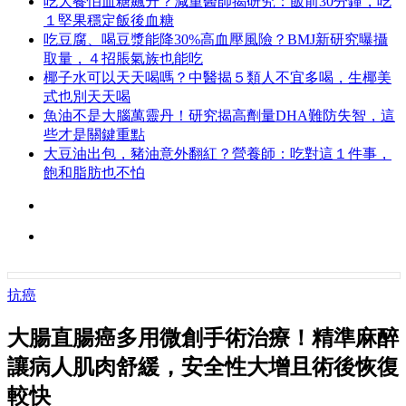
吃大餐怕血糖飆升？減重醫師揭研究：飯前30分鐘，吃
１堅果穩定飯後血糖
吃豆腐、喝豆漿能降30%高血壓風險？BMJ新研究曝攝
取量，４招脹氣族也能吃
椰子水可以天天喝嗎？中醫揭５類人不宜多喝，生椰美
式也別天天喝
魚油不是大腦萬靈丹！研究揭高劑量DHA難防失智，這
些才是關鍵重點
大豆油出包，豬油意外翻紅？營養師：吃對這１件事，
飽和脂肪也不怕
抗癌
大腸直腸癌多用微創手術治療！精準麻醉
讓病人肌肉舒緩，安全性大增且術後恢復
較快