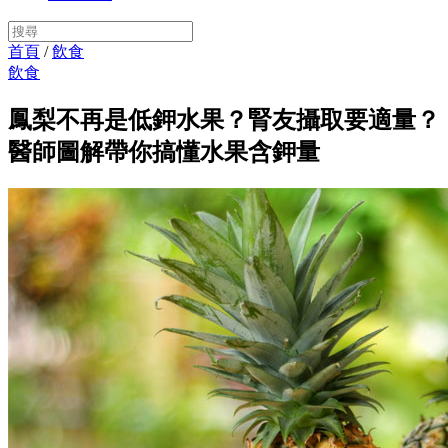
首頁
/
飲食
飲食
鳳梨不再是低鉀水果？腎友攝取要適量？
醫師圖解帶你搞懂水果含鉀量