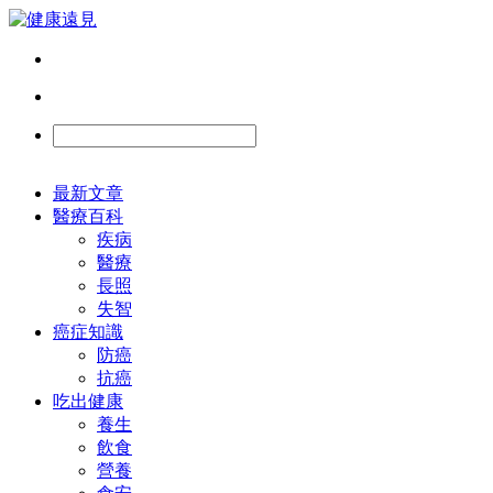
最新文章
醫療百科
疾病
醫療
長照
失智
癌症知識
防癌
抗癌
吃出健康
養生
飲食
營養