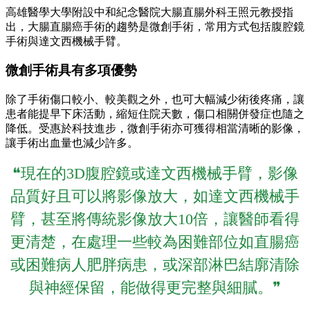
高雄醫學大學附設中和紀念醫院大腸直腸外科王照元教授指
出，大腸直腸癌手術的趨勢是微創手術，常用方式包括腹腔鏡
手術與達文西機械手臂。
微創手術具有多項優勢
除了手術傷口較小、較美觀之外，也可大幅減少術後疼痛，讓
患者能提早下床活動，縮短住院天數，傷口相關併發症也隨之
降低。受惠於科技進步，微創手術亦可獲得相當清晰的影像，
讓手術出血量也減少許多。
❝現在的3D腹腔鏡或達文西機械手臂，影像
品質好且可以將影像放大，如達文西機械手
臂，甚至將傳統影像放大10倍，讓醫師看得
更清楚，在處理一些較為困難部位如直腸癌
或困難病人肥胖病患，或深部淋巴結廓清除
與神經保留，能做得更完整與細膩。❞