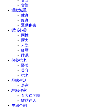
食安
食譜
運動減重
健身
瘦身
運動傷害
樂活心靈
兩性
壓力
人際
紓壓
睡眠
保養抗老
醫美
美容
抗老
品味生活
居家
駐站作家
百大顧問團
駐站達人
主題企劃