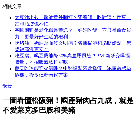
相關文章
大豆油出包，豬油意外翻紅？營養師：吃對這１件事，
飽和脂肪也不怕
吞嚥困難是老化還是警訊？「好好吃飯」不只是進食能
力，更是好好生活的權利
吃豬油、奶油反而沒文明病？名醫揭飽和脂肪優點：無
雙鍵高溫更安全
吃豆腐、喝豆漿能降30%高血壓風險？BMJ新研究曝攝
取量，４招脹氣族也能吃
夏天吃冰能降火氣嗎？中醫揭私密處搔癢、泌尿道感染
危機，授５低糖替代方案
飲食
一圖看懂松阪豬！國產豬肉占九成，就是
不愛萊克多巴胺和美豬