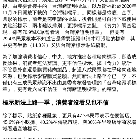
後、由農委會接手的「台灣豬證明標章」以及衛福部於2020年
11月26日開放下載的「台灣豬標示」。同樣都是綠底、金字、
圓形的標示，前者是需申請的標章，後者則是可自行下載使用
的貼紙標示，兩者難以辨別，更添標示之亂。《食力》調查發
現，雖有70.9%民眾曾看過「台灣豬證明標章」，但竟有
29.4％民眾根本不知道它是需要認證申請才可張貼的標章，其
中更有半數（14.8％）又與台灣豬標示貼紙搞混。
為了加強消費者信心，中央、地方推出各種豬肉標示，卻造成
反效果，消費者無法辨識、更不信任標示。據《食力》統計，
不管是外食還是購買豬肉製品，超過八成民眾都在乎豬肉產地
來源，也受標示影響購買意願。然而新法上路至今已一季，不
僅仍有三成民眾辨識不出由農委會核發管理的「台灣豬證明標
章」，更有近六成不信任「台灣豬證明標章」的稽查。
標示新法上路一季，消費者沒看見也不信
除了標示、貼紙多種亂象，更只有47.3%民眾表示在便當店、
45.6%在小吃攤、40.2%在傳統市場、與36%在早餐店等商家場
域看過產地標示。