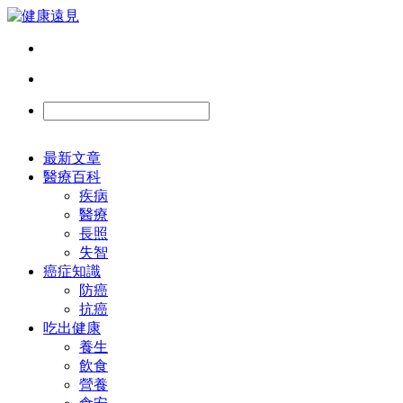
最新文章
醫療百科
疾病
醫療
長照
失智
癌症知識
防癌
抗癌
吃出健康
養生
飲食
營養