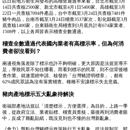
以日前地方衛生局發布的高稽查通過率來看，台北市截至3月
14日共查核2500家、新北市截至4月1日5400家、高雄截至3月
22日一共查核7094件產品，台中市截至3月24日共查核7481件
豬牛肉品，台南市截至3月24日稽查3537家次，彰化縣截至3月
底查核1400家，台東縣衛生局稽查到3月底共計有674家業者、
1508件，以上各局皆表示稽查全數通過。
稽查全數通過代表國內業者有高標示率，但為何消
費者卻沒看到？
兩邊視角落差除了標示也許不夠明確，更大原因是法規宣導不
足，導致民眾不知往哪看。而看到標示的民眾，則不信背後稽
查作業。就連需經申請、核發的「台灣豬證明標章」，都有
62%成民眾認為沒有落實稽查。種種不安讓標示失去意義。
豬肉產地標示五大亂象待解決
衛福部產地法規以「清楚標示，方便選擇」為目的，上路一季
後，從政府立法、業者貼標、稽查員查核，最後再到消費者眼
中，反成了雜亂貼紙，既沒見到也不懂的台灣新亂象。
《食力》盤點台灣豬標示政策執行五大亂象，從法規制定、鬆