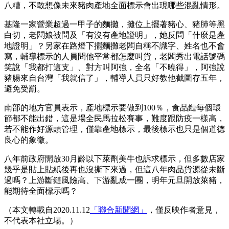
八糟，不敢想像未來豬肉產地全面標示會出現哪些混亂情形。
基隆一家營業超過一甲子的麵攤，攤位上擺著豬心、豬肺等黑
白切，老闆娘被問及「有沒有產地證明」，她反問「什麼是產
地證明」？另家在路燈下擺麵攤老闆自稱不識字、姓名也不會
寫，輔導標示的人員問他平常都怎麼叫貨，老闆秀出電話號碼
笑說「我都打這支」、對方叫阿強，全名「不曉得」，阿強說
豬腸來自台灣「我就信了」，輔導人員只好教他截圖存五年，
避免受罰。
南部的地方官員表示，產地標示要做到100％，食品鏈每個環
節都不能出錯，這是場全民馬拉松賽事，難度跟防疫一樣高，
若不能作好源頭管理，僅靠產地標示，最後標示也只是個道德
良心的象徵。
八年前政府開放30月齡以下萊劑美牛也訴求標示，但多數店家
幾乎是貼上貼紙後再也沒撕下來過，但這八年肉品貨源從未斷
過嗎？上游斷鏈風險高、下游亂成一團，明年元旦開放萊豬，
能期待全面標示嗎？
（本文轉載自2020.11.12
「聯合新聞網」
，僅反映作者意見，
不代表本社立場。）