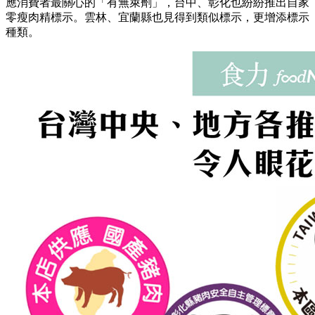
應消費者最關心的「有無萊劑」，台中、彰化也紛紛推出自家
零瘦肉精標示。雲林、宜蘭縣也見得到類似標示，更增添標示
種類。