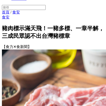
首頁
/
食安
食安
豬肉標示滿天飛！一豬多標、一章半解，
三成民眾認不出台灣豬標章
【食力✕食新聞】