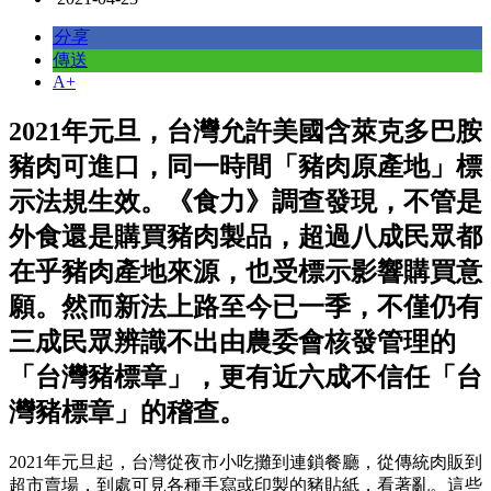
分享
傳送
A+
2021年元旦，台灣允許美國含萊克多巴胺
豬肉可進口，同一時間「豬肉原產地」標
示法規生效。《食力》調查發現，不管是
外食還是購買豬肉製品，超過八成民眾都
在乎豬肉產地來源，也受標示影響購買意
願。然而新法上路至今已一季，不僅仍有
三成民眾辨識不出由農委會核發管理的
「台灣豬標章」，更有近六成不信任「台
灣豬標章」的稽查。
2021年元旦起，台灣從夜市小吃攤到連鎖餐廳，從傳統肉販到
超市賣場，到處可見各種手寫或印製的豬貼紙，看著亂。這些