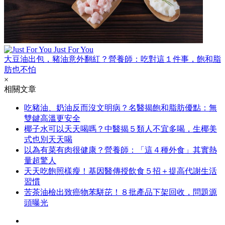
Just For You
大豆油出包，豬油意外翻紅？營養師：吃對這１件事，飽和脂
肪也不怕
×
相關文章
吃豬油、奶油反而沒文明病？名醫揭飽和脂肪優點：無
雙鍵高溫更安全
椰子水可以天天喝嗎？中醫揭５類人不宜多喝，生椰美
式也別天天喝
以為有菜有肉很健康？營養師：「這４種外食」其實熱
量超驚人
天天吃飽照樣瘦！基因醫傳授飲食５招＋提高代謝生活
習慣
苦茶油檢出致癌物苯駢芘！８批產品下架回收，問題源
頭曝光