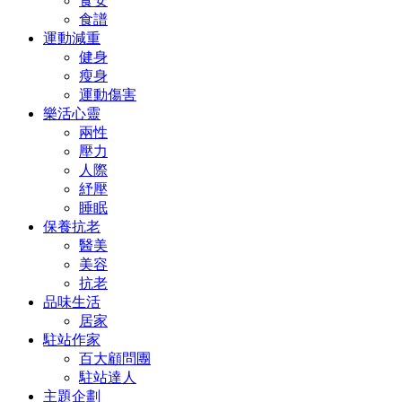
食安
食譜
運動減重
健身
瘦身
運動傷害
樂活心靈
兩性
壓力
人際
紓壓
睡眠
保養抗老
醫美
美容
抗老
品味生活
居家
駐站作家
百大顧問團
駐站達人
主題企劃