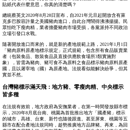
貼紙代表什麼意思，你真的清楚嗎？
總統蔡英文2020年8月28日宣布，自2021年元旦起開放含有萊
克多巴胺容許量之美國豬肉進口，自此台灣鬧得沸沸揚揚。民
眾怕吃下瘦肉精，業者擔憂豬肉市場受損，各黨派持不同政治
立場引發口水戰。
隨著開放進口而來的，就是新的產地規範上路，2021年1月1日
「豬肉原料原產地標示規定」正式規範，包含所有食品販賣業
者（包裝食品、散裝食品及直接供應飲食場所3類實施對
象），皆需為豬肉、豬可食不為原料之食品標示豬肉原料原產
國，且以屠宰地（國）為原產地。法規看似能解決紛爭，但其
實並不然。
台灣豬標示滿天飛：地方豬、零瘦肉精、中央標示
皆多種
在法規有效前，地方政府為安撫業者，在第一時間發放縣市標
示，2020年8月底台南、桃園為首批推出地方「國產豬」標示
的城市，高雄、台東、新竹也隨後跟進。甚至屏東、桃園等五
縣市在配合產地法規同時，趁勢推廣地方品牌豬。再來，為回