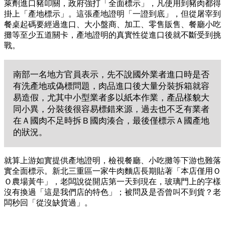
萊劑進口豬叩關，政府強打「全面標示」，凡使用到豬肉都得
掛上「產地標示」。這張產地證明「一證到底」，但從屠宰到
餐桌起碼要經過進口、大小盤商、加工、零售販售、餐廳小吃
攤等至少五道關卡，產地證明的真實性從進口後就不斷受到挑
戰。
南部一名地方官員表示，先不說國外業者進口時是否
有洗產地或偽標問題，肉品進口後大量分裝拆箱就容
易造假，尤其中小型業者多以紙本作業，產品樣貌大
同小異，分裝後很容易標錯來源，過去也不乏有業者
在Ａ國肉不足時拆Ｂ國肉湊合，最後僅標示Ａ國產地
的狀況。
就算上游如實提供產地證明，檢視餐廳、小吃攤等下游也難落
實全面標示。新北三重區一家牛肉麵店長期貼著「本店僅用Ｏ
Ｏ農場黃牛」，老闆說從開店第一天到現在，玻璃門上的字樣
沒有換過「這是我們店的特色」；被問及是否曾叫不到貨？老
闆秒回「從沒缺貨過」。