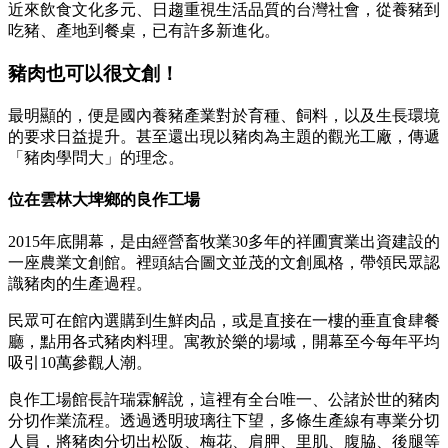
近來飲食文化多元、日趨重視生活品質的台灣社會，從養豬到
吃豬、產地到餐桌，已有許多新進化。
豬肉也可以很文創！
最明顯的，便是國內養豬產業對於育種、飼料，以及生長環境
的要求日益提升。甚至還出現以豬肉為主題的觀光工廠，傳遞
「豬肉學問大」的理念。
位在雲林大埤鄉的良作工場
2015年底開幕，是由經營畜牧業30多年的祥圃實業出資建設的
一座農業文創館。裡頭結合圖文並茂的文創風格，帶領民眾認
識豬肉的生產過程。
民眾可在館內選購到生鮮肉品，或是直接在一樓的垂直食肆餐
廳，點用各式豬肉料理。寓教於樂的場域，開幕至今每年平均
吸引10萬參觀人潮。
良作工場館長許瑞霖解說，這裡有全台唯一、公諸於世的豬肉
分切作業流程。透過透明玻璃往下望，多條生產線有專業分切
人員，將豬肉分切出松阪、梅花、肩胛、里肌、腹脇、後腿等