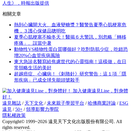
人生》，時報出版提供
相關文章
熱到心臟開大火、血液變糖漿？醫警告夏季心肌梗塞危
機，３護心保健品聰明吃
夏季心肌梗塞不輸冬天！醫揭６大警訊，別忽略「轉移
疼痛」、誤當中暑
動物性VS植物性蛋白質哪個好？吃對防肌少症，吃錯恐
增20%心血管疾病風險
東大急診名醫寫給焦慮世代的心靈指南！這樣做，在日
常領略生活的美好
超越癌症、心臟病！《刺胳針》研究警告：這１項「隱
形疾病」已成全球失能頭號殺手
加入健康遠見Line，對身體
好！
遠見雜誌
/
天下文化
/
未來親子學習平台
/
哈佛商業評論
/
ESG
遠見
/
50+
/
領導影響力學院
隱私權政策
Copyright© 1999~2026 遠見天下文化出版股份有限公司. All
rights reserved.