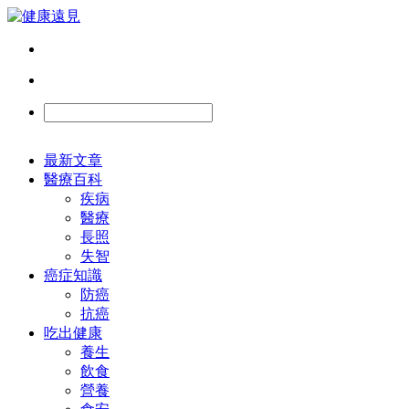
最新文章
醫療百科
疾病
醫療
長照
失智
癌症知識
防癌
抗癌
吃出健康
養生
飲食
營養