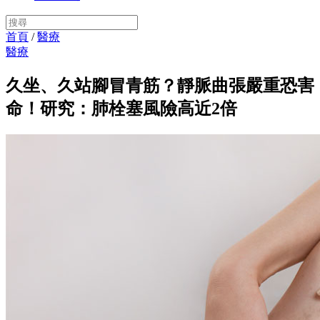
首頁
/
醫療
醫療
久坐、久站腳冒青筋？靜脈曲張嚴重恐害
命！研究：肺栓塞風險高近2倍