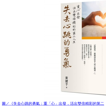
圖／《失去心跳的勇氣：重「心」出發，活出雙倍精彩的第二