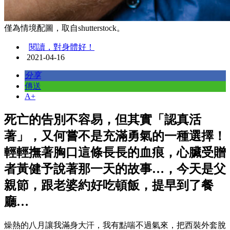
僅為情境配圖，取自shutterstock。
閱讀，對身體好！
2021-04-16
分享
傳送
A+
死亡的告別不容易，但其實「認真活
著」，又何嘗不是充滿勇氣的一種選擇！
輕輕撫著胸口這條長長的血痕，心臟受贈
者黃健予說著那一天的故事…，今天是父
親節，跟老婆約好吃頓飯，提早到了餐
廳…
燥熱的八月讓我滿身大汗，我有點喘不過氣來，把西裝外套脫