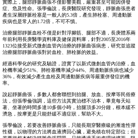
實際上，腿部靜脈曲張不僅影響美觀，嚴重甚至可能因併發
症、危及性命。張學倫說，長庚醫院研究發現，靜脈曲張患者
產生深層靜脈栓塞是一般人的5.3倍，產生肺栓塞、周邊動脈
疾病也是常人的1.72倍，不可不慎。
治療腿部靜脈血栓不僅是針對浮腳筋、腿部不適，長庚體系兩
年前利用長庚醫學資料庫及健保資料庫，針對2005至2016年
1323位接受新式微創血管內治療的靜脈曲張病患，研究並追蹤
治療腿部靜脈曲張對於血栓、肺栓脈的效益。
經過科學化的研究及驗證，證實了以新式微創血管內治療，血
栓機率減少51%、肺栓塞機率減少44%、周邊動脈疾病也減少
36%，有效減少產生血栓及周邊動脈疾病等嚴重併發症的機
率。
說起靜脈曲張，多數人都會聯想到抬腿、放血、按摩等民俗療
法，但張學倫強調，這些方法其實治標不治本，畢竟每天站
著、坐著的時間多達10多個小時，抬腿頂多20分鐘，根本緩不
濟急，按摩更是只能舒緩不適症狀，幫助不大。
張學倫說，若要改善靜脈曲張，只能長期穿醫療級的漸進性彈
性襪，以物理的方法將血液擠回心臟，避免積在特定部位；但