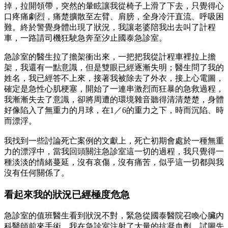
掉，拉開領帶，突然的暈眩讓我從椅子上滑了下去，只覺得心
口疼痛劇烈，痛楚擴散至左臂、肩膀，全身冷汗直流、呼吸困
難。終於警覺身體出現了狀況，我讓老婆陪我出去叫了計程
車，一路請司機狂駛急奔至汐止國泰急診室。
急診室的醫生拉了擔架衝出來，一把把我從計程車裡拉上擔
架，我還有一點意識，但是雙眼已經逐漸失明；醫生問了我的
姓名，我已經答不上來，接著我被除去了外衣，接上心電圖，
確定是急性心肌梗塞，開始了一連串激烈而狂暴的急救過程，
我漸漸失去了意識，卻將周遭的環境雜音聽得清清楚楚，身體
好像陷入了無重力的月球，在1／6的重力之下，時而沉陷、時
而漂浮。
我找到一些討論死亡案例的文獻上，死亡初期會處於一種無重
力的漂浮中，當我回頭關注急診室這一切的過程，我只覺得一
種淡淡的情緒蔓延，沒有哀傷，沒有痛苦，似乎這一切都與我
沒有任何關係了。
看起來我的狀況已經極度危急
急診室的值班醫生看到狀況不對，緊急從國泰醫院召喚心臟內
科醫師前來手術。我在急診室注射了大量的抗凝血劑，試圖先