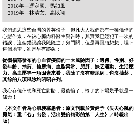
2018年—馮定國、馬如風
2019年—林清玄、高以翔
我們追思這些台灣的菁英份子，但凡大人我們都有一種僥倖的
心態作祟，在被心臟內科醫生警告時，其實我已經犯了一次的
錯誤，這個錯誤讓我險險進了鬼門關，但是再回頭想想，埋下
這個地雷，卻是早有跡象：
從衛福部發布的心血管疾病的十大風險因子：遺傳、性別、好
發年齡、抽菸、糖尿病、血脂異常、肥胖、缺乏運動、生活壓
力、高血壓等十項因素來看，我除了沒有糖尿病，也沒抽菸，
其餘的八項風險均昭昭在列。
我心存僥倖想和死亡對賭，最後輸了，輸了的下場幾乎就是一
條命！
（本文作者為心肌梗塞患者；原文刊載於黃健予《失去心跳的
勇氣：重「心」出發，活出雙倍精彩的第二人生》／時報出
版）