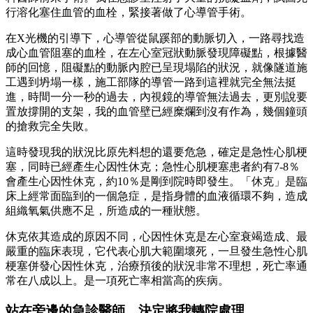
行溶化塞住血管的血栓，緊接著做了心導管手術。
在X光機的引導下，心導管從鼠蹊部的動脈切入，一路尋找造
成心血管阻塞的血栓，在左心室冠狀動脈發現障礙點，根據醫
師的回憶，阻礙點的動脈內腔已呈現塌陷的狀況，就像隧道施
工遇到坍塌一樣，施工部隊的導管一路到這裡就完全無法挺
進，時間一分一秒的過去，內視鏡的導管無法過去，更別說要
置放撐開的支架，我的血管壁已經糜爛到沒有作為，幾個鐘頭
的搶救完全失敗。
這時發現我的狀況比原先料想的還要危急，確定是急性心肌梗
塞，同時已經產生心因性休克；急性心肌梗塞患者約有7-8％
會產生心因性休克，約10％是剛到院時即發生。「休克」是臨
床上經常面臨到的一個急症，是指身體的血液循環不夠，造成
組織氧氣供應不足，所造成的一種狀態。
休克依其造成的原因不同，心因性休克是左心室衰竭造成、最
嚴重的臨床表現，它代表心肌大範圍壞死，一旦發生急性心肌
梗塞併發心因性休克，治療預後的狀況非常不理想，死亡率通
常在八成以上。是一項死亡率相當高的疾病。
站在旁邊的急診醫師，決定將我轉院處理