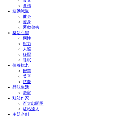
食安
食譜
運動減重
健身
瘦身
運動傷害
樂活心靈
兩性
壓力
人際
紓壓
睡眠
保養抗老
醫美
美容
抗老
品味生活
居家
駐站作家
百大顧問團
駐站達人
主題企劃