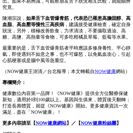
出。如果不易辨識，可觀察朋友舌下狀況相互比較，就能細辨
究竟。
陳潮宗說，
如果舌下血管爆青筋，代表恐已罹患高膽固醇、高
血脂、高血壓等慢性三高疾病
，建議接受健康檢查，確定自身
狀況，另外，積極改善飲食，力求清淡，不要攝取過油、高
糖、高鹽、高熱量等食物，可多吃柑橘及草莓、藍莓等水果。
最重要的是，舌下血管爆青筋者平時應該多修身養性、平心靜
氣，即使遇到不如意之事，也不可爆怒，以免氣血攻心，引起
心肌梗塞或是腦中風等急重症。
（NOW健康王澍清／台北報導；本文轉載自
NOW健康
網站）
專欄簡介：
健康數位內容第一品牌！《NOW健康》提供全方位醫療保健
新知，適用於0到100歲以上。基因與生俱來，體質後天翻轉；
打造長壽體質，就從《NOW健康》開始。更多健康資訊一次
滿足，盡在「NOW健康」！
更多內容請至【
NOW健康網站
】／【
NOW健康粉絲團
】