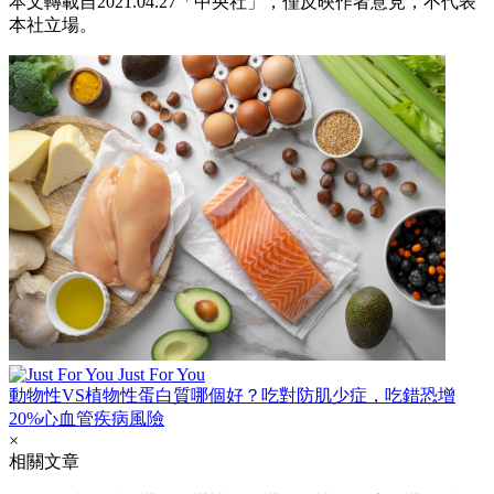
本文轉載自2021.04.27
「中央社
」
，僅反映作者意見，不代表
本社立場。
Just For You
動物性VS植物性蛋白質哪個好？吃對防肌少症，吃錯恐增
20%心血管疾病風險
×
相關文章