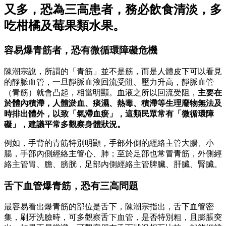
又多，恐為三高患者，務必飲食清淡，多
吃柑橘及莓果類水果。
容易爆青筋者，恐有微循環障礙危機
陳潮宗說，所謂的「青筋」並不是筋，而是人體皮下可以看見
的靜脈血管，一旦靜脈血液回流受阻、壓力升高，靜脈血管
（青筋）就會凸起，相當明顯。血液之所以回流受阻，
主要在
於體內積滯，人體淤血、痰濕、熱毒、積滯等生理廢物無法及
時排出體外，以致「氣滯血瘀」，這類民眾常有「微循環障
礙」，建議平常多觀察身體狀況。
例如，手背的青筋特別明顯，手部外側的經絡主管大腸、小
腸，手部內側經絡主管心、肺；至於足部也常冒青筋，外側經
絡主管胃、膽、膀胱，足部內側經絡主管脾臟、肝臟、腎臟。
舌下血管爆青筋，恐有三高問題
最容易看出爆青筋的部位是舌下，陳潮宗指出，舌下血管密
集，刷牙洗臉時，可多觀察舌下血管，是否特別粗，且膨脹突