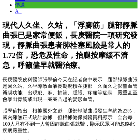
傳送
A+
現代人久坐、久站，「浮腳筋」腿部靜脈
曲張已是家常便飯，長庚醫院一項研究發
現，靜脈曲張患者肺栓塞風險是常人的
1.72倍，恐危及性命，抬腿按摩緩不濟
急，呼籲儘早就醫治療。
長庚醫院皮科醫師張學倫今天在記者會中表示，腿部靜脈曲張
是因久站、久坐導致血液長期瘀積在腿部，久而久之影響血管
瓣膜功能，出現痠、麻、抽筋、腫脹、疼痛等症狀，嚴重甚至
會暴出青筋或出現一團團凸起的變形血管。
張學倫指出，根據國外文獻，腿部靜脈曲張發生率約為23%，
國內雖無正式統計數據，但根據健保就醫資料顯示，全台每
100人只有不到一人曾因靜脈曲張就醫，顯示民眾可能忽略此
疾病嚴重性。