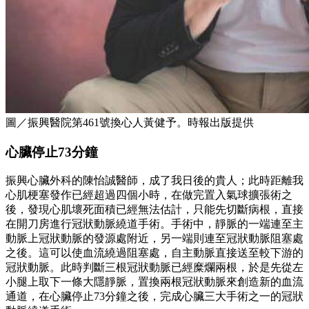
圖／振興醫院第461號換心人黃健予。時報出版提供
心臟停止73分鐘
振興心臟外科的陳怡誠醫師，成了我日後的貴人；此時距離我
心肌梗塞發作已經超過四個小時，在做完置入氣球擴張術之
後，發現心肌壞死面積已經無法估計，只能先切斷病根，直接
在開刀房進行冠狀動脈繞道手術。手術中，靜脈的一端連至主
動脈上冠狀動脈的發源處附近，另一端則連至冠狀動脈阻塞處
之後。這可以使血流繞過阻塞處，自主動脈直接送至較下游的
冠狀動脈。此時判斷三根冠狀動脈已經糜爛兩根，於是先從左
小腿上取下一條大隱靜脈，置換兩根冠狀動脈來創造新的血流
通道，在心臟停止73分鐘之後，完成心臟三大手術之一的冠狀