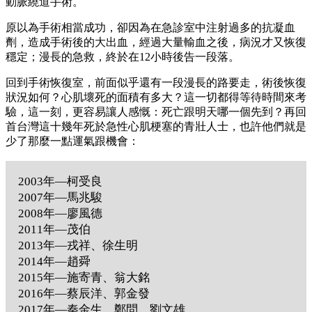
動脈繞道手術。
原以為手術相當成功，卻因為在急診室中注射過多的抗凝血
劑，造成手術後的大出血，經過大量輸血之後，病況才又恢復
穩定；漫長的急救，終於在12小時後告一段落。
回到手術恢復室，前面似乎還有一段漫長的路要走，術後恢復
狀況如何？心肌壞死的面積有多大？這一切都得等待時間來考
驗，這一刻，更容易讓人感慨：死亡跟明天哪一個先到？再回
首台灣這十幾年死於急性心肌梗塞的青壯人士，也許他們就是
少了那麼一點運氣跟機會：
2003年—柯受良
2007年—馬兆駿
2008年—廖風德
2011年—茂伯
2013年—戎祥、徐生明
2014年—趙舜
2015年—施寄青、翁大銘
2016年—蔡辰洋、郭金發
2017年—秦金生、鄭問、劉文雄