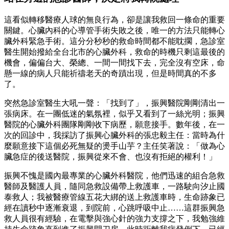
這看似轉移醫療人球的無良行為，卻是讓我救回一條命的重要
關鍵。心臟內科的心導管手術失敗之後，唯一的方法只能轉心
臟外科緊急手術。這分分秒秒的救命時間都不能耽擱，急診室
醫生開始撥給全台北市的心臟外科，救命的時機只剩這最後的
機會，偏偏台大、榮總、一間一間找下去，完全沒有空床，命
懸一線的病人只能祈禱老天的奇蹟出現，但是時間真的不多
了。
突然急診室醫生大吼一聲：「找到了」，振興醫院剛剛清出一
張病床。在一團低迷的氣氛裡，似乎又看到了一絲光明；振興
醫院的心臟外科團隊剛剛收下病歷，願意接手。數年後，在一
次的回診中，我採訪了振興心臟外科的張忠毅主任：當時為什
麼願意接下這個必死無疑的燙手山芋？主任笑著說：「做為心
臟急症的後送醫院，振興從來不會、也沒有拒絕的權利！」
振興不愧是國內最專業的心臟外科醫院，他們迅速的組合急救
醫師及醫護人員，隨同急救設備帶上救護車，一路駛向汐止國
泰救人；我被醫療管線五花大綁的送上救護車時，生命跡象已
經在讀秒中逐漸衰退，到院前，心跳呼吸中止……這群振興急
救人員很有經驗，在電擊與強心針的強力支撐之下，我勉強維