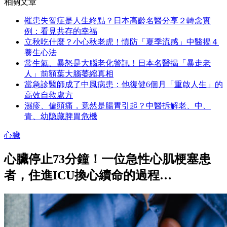
相關文章
罹患失智症是人生終點？日本高齡名醫分享２轉念實
例：看見共存的幸福
立秋吃什麼？小心秋老虎！慎防「夏季流感」中醫揭４
養生心法
常生氣、暴怒是大腦老化警訊！日本名醫揭「暴走老
人」前額葉大腦萎縮真相
當急診醫師成了中風病患：他復健6個月「重啟人生」的
高效自救處方
濕疹、偏頭痛，竟然是腸胃引起？中醫拆解老、中、
青、幼隐藏脾胃危機
心臟
心臟停止73分鐘！一位急性心肌梗塞患
者，住進ICU換心續命的過程…