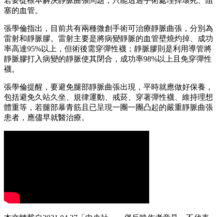
若要從根本解決靜脈曲張問題，只能透過手術處理掉壞死、阻
塞的血管。
張學倫指出，目前共有兩種微創手術可治療靜脈曲張，分別為
雷射和靜脈膠。雷射主要是將病變靜脈的血管壁燒灼掉、成功
率高達95%以上，但術後需穿彈性襪；靜脈膠則是利用導管將
靜脈膠打入病變的靜脈使其閉合，成功率98%以上且免穿彈性
襪。
張學倫提醒，要避免腿部靜脈曲張出現，平時就應做好保養，
包括避免久站久坐、規律運動、戒菸、穿著彈性襪、維持理想
體重等，若腿部暴青筋且已呈現一團一團凸起的嚴重靜脈曲張
患者，應儘早就醫治療。