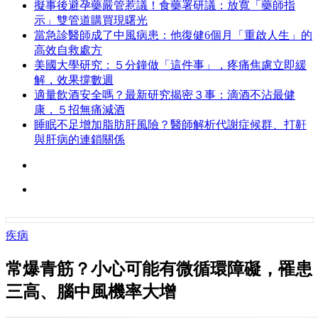
擬事後避孕藥嚴管惹議！食藥署研議：放寬「藥師指
示」雙管道購買現曙光
當急診醫師成了中風病患：他復健6個月「重啟人生」的
高效自救處方
美國大學研究：５分鐘做「這件事」，疼痛焦慮立即緩
解，效果撐數週
適量飲酒安全嗎？最新研究揭密３事：滴酒不沾最健
康，５招無痛減酒
睡眠不足增加脂肪肝風險？醫師解析代謝症候群、打鼾
與肝病的連鎖關係
疾病
常爆青筋？小心可能有微循環障礙，罹患
三高、腦中風機率大增