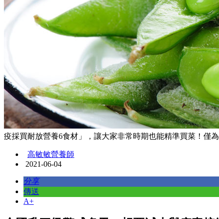
疫採買耐放營養6食材」，讓大家非常時期也能精準買菜！僅為情境配圖
高敏敏營養師
2021-06-04
分享
傳送
A+