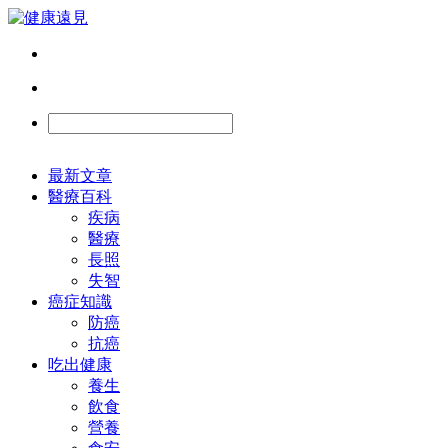
最新文章
醫療百科
疾病
醫療
長照
失智
癌症知識
防癌
抗癌
吃出健康
養生
飲食
營養