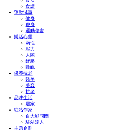
食安
食譜
運動減重
健身
瘦身
運動傷害
樂活心靈
兩性
壓力
人際
紓壓
睡眠
保養抗老
醫美
美容
抗老
品味生活
居家
駐站作家
百大顧問團
駐站達人
主題企劃