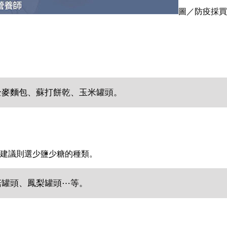
圖／防疫採買
全麥麵包、蘇打餅乾、玉米罐頭。
建議則選少鹽少糖的種類。
菇罐頭、鳳梨罐頭⋯等。