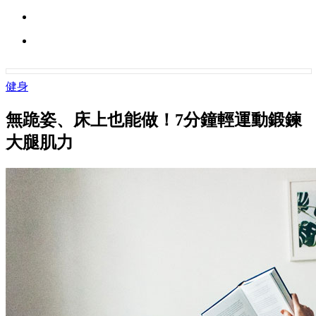
健身
無跪姿、床上也能做！7分鐘輕運動鍛鍊
大腿肌力