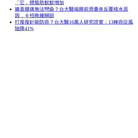
「它」體脂肪默默增加
膝蓋腫痛無法彎曲？台大醫揭髕前滑囊炎反覆積水原
因，６招救膝關節
打瘦瘦針能防癌？台大醫16萬人研究證實：13種癌症風
險降41%