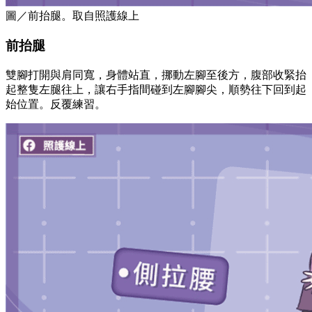
圖／前抬腿。取自照護線上
前抬腿
雙腳打開與肩同寬，身體站直，挪動左腳至後方，腹部收緊抬
起整隻左腿往上，讓右手指間碰到左腳腳尖，順勢往下回到起
始位置。反覆練習。