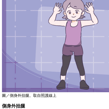
圖／側身外抬腿。取自照護線上
側身外抬腿