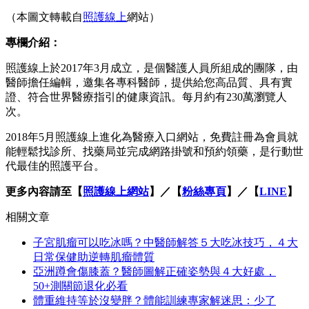
（本圖文轉載自
照護線上
網站）
專欄介紹：
照護線上於2017年3月成立，是個醫護人員所組成的團隊，由
醫師擔任編輯，邀集各專科醫師，提供給您高品質、具有實
證、符合世界醫療指引的健康資訊。每月約有230萬瀏覽人
次。
2018年5月照護線上進化為醫療入口網站，免費註冊為會員就
能輕鬆找診所、找藥局並完成網路掛號和預約領藥，是行動世
代最佳的照護平台。
更多內容請至【
照護線上網站
】／【
粉絲專頁
】／【
LINE
】
相關文章
子宮肌瘤可以吃冰嗎？中醫師解答５大吃冰技巧，４大
日常保健助逆轉肌瘤體質
亞洲蹲會傷膝蓋？醫師圖解正確姿勢與４大好處，
50+測關節退化必看
體重維持等於沒變胖？體能訓練專家解迷思：少了