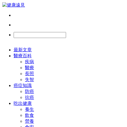
最新文章
醫療百科
疾病
醫療
長照
失智
癌症知識
防癌
抗癌
吃出健康
養生
飲食
營養