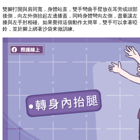
雙腳打開與肩同寬，身體站直，雙手彎曲手臂放在耳旁或頭部
後側，向左外側抬起左邊膝蓋，同時身體彎向左側，盡量讓左
膝與左手肘相碰。如果覺得這個動作太簡單，雙手可以拿著啞
鈴，並於腳上綁著沙袋來做訓練。