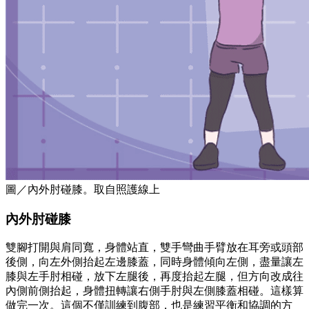
圖／內外肘碰膝。取自照護線上
內外肘碰膝
雙腳打開與肩同寬，身體站直，雙手彎曲手臂放在耳旁或頭部
後側，向左外側抬起左邊膝蓋，同時身體傾向左側，盡量讓左
膝與左手肘相碰，放下左腿後，再度抬起左腿，但方向改成往
內側前側抬起，身體扭轉讓右側手肘與左側膝蓋相碰。這樣算
做完一次。這個不僅訓練到腹部，也是練習平衡和協調的方