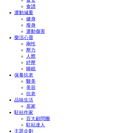
食安
食譜
運動減重
健身
瘦身
運動傷害
樂活心靈
兩性
壓力
人際
紓壓
睡眠
保養抗老
醫美
美容
抗老
品味生活
居家
駐站作家
百大顧問團
駐站達人
主題企劃