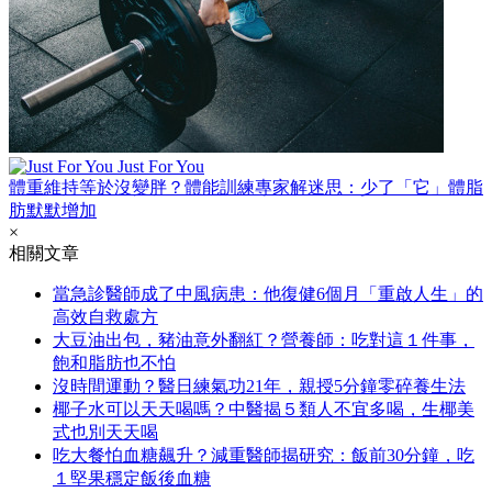
Just For You
體重維持等於沒變胖？體能訓練專家解迷思：少了「它」體脂
肪默默增加
×
相關文章
當急診醫師成了中風病患：他復健6個月「重啟人生」的
高效自救處方
大豆油出包，豬油意外翻紅？營養師：吃對這１件事，
飽和脂肪也不怕
沒時間運動？醫日練氣功21年，親授5分鐘零碎養生法
椰子水可以天天喝嗎？中醫揭５類人不宜多喝，生椰美
式也別天天喝
吃大餐怕血糖飆升？減重醫師揭研究：飯前30分鐘，吃
１堅果穩定飯後血糖