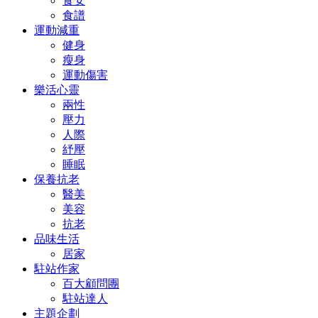
食安
食譜
運動減重
健身
瘦身
運動傷害
樂活心靈
兩性
壓力
人際
紓壓
睡眠
保養抗老
醫美
美容
抗老
品味生活
居家
駐站作家
百大顧問團
駐站達人
主題企劃