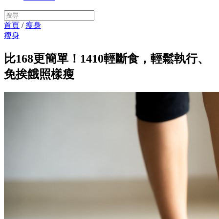
首頁
/
瘦身
瘦身
比168更簡單！1410輕斷食，輕鬆執行、
免挨餓照樣瘦