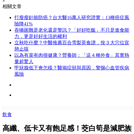
×
相關文章
打瘦瘦針能防癌？台大醫16萬人研究證實：13種癌症風
險降41%
吞嚥困難是老化還是警訊？「好好吃飯」不只是進食能
力，更是好好生活的權利
立秋吃什麼？中醫推薦百合雪梨茶食譜，按３大穴位宣
肺止咳
以為有菜有肉很健康？營養師：「這４種外食」其實熱
量超驚人
甲狀腺低下會怎樣？醫揭症狀與原因，警惕心血管疾病
風險
飲食
高纖、低卡又有飽足感！茭白筍是減肥族