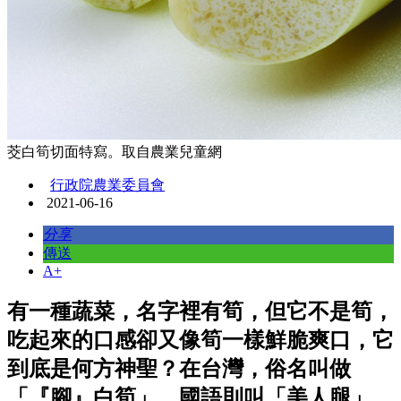
茭白筍切面特寫。取自農業兒童網
行政院農業委員會
2021-06-16
分享
傳送
A+
有一種蔬菜，名字裡有筍，但它不是筍，
吃起來的口感卻又像筍一樣鮮脆爽口，它
到底是何方神聖？在台灣，俗名叫做
「『腳』白筍」，國語則叫「美人腿」，