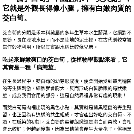
它就是外觀長得像小腿，擁有白嫩肉質的
茭白筍。
茭白筍的分類是禾本科菰屬的多年生草本水生蔬菜，它絕對不
是筍，長在溼地水田，而不是陸地的泥土裡，在古代則較常被
當作穀物利用，所以其實跟水稻比較像兄弟。
吃起來鮮嫩爽口的茭白筍，從植物學觀點來看，它
其實是一種「病態莖」
在生長過程中，茭白筍的幼芽形成後，便會開始受到菰黑穗菌
的寄生與刺激，細胞就會膨大，反而形成白皙脆嫩的筍狀嫩
莖，成為我們食用的部分，這是自然界裡非常有趣的現象！
而茭白筍筍肉裡出現的黑色小點，其實就是菰黑穗菌的寄生殘
留，也正因為有這樣的共生組成，才會產出好吃的茭白筍。不
過，在感染的初期，茭白筍的莖部組織還是潔白而柔軟，賣相
會比較好；但越到後期，因為黑穗菌會產生大量孢子，俗稱黑