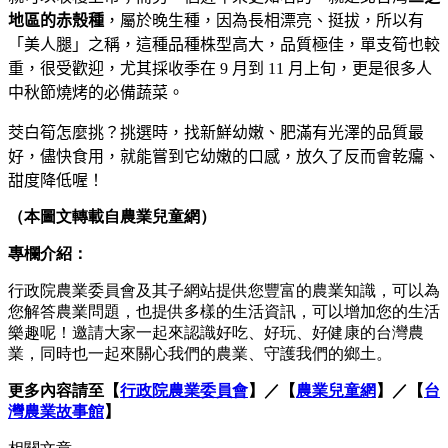
地區的赤殼種
，屬於晚生種，因為長相漂亮、挺拔，所以有
「美人腿」之稱，這種品種株型高大，品質極佳，單支筍也較
重，很受歡迎，尤其採收季在
9
月到
11
月上旬，更是很多人
中秋節燒烤的必備蔬菜。
茭白筍怎麼挑？挑選時，找新鮮幼嫩、肥滿有光澤的品質最
好，儘快食用，就能嘗到它幼嫩的口感，放久了反而會乾癟、
甜度降低喔！
（本圖文轉載自農業兒童網）
專欄介紹：
行政院農業委員會及其子網站提供您豐富的農業知識，可以為
您解答農業問題，也提供多樣的生活資訊，可以增加您的生活
樂趣呢！邀請大家一起來認識好吃、好玩、好健康的台灣農
業，同時也一起來關心我們的農業、守護我們的鄉土。
更多內容請至【
行政院農業委員會
】／【
農業兒童網
】／【
台
灣農業故事館
】