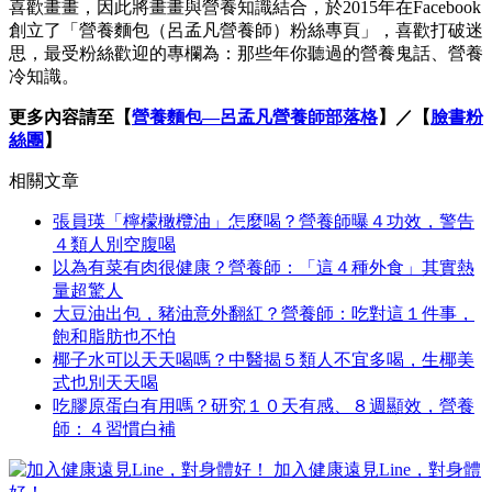
喜歡畫畫，因此將畫畫與營養知識結合，於2015年在Facebook
創立了「營養麵包（呂孟凡營養師）粉絲專頁」，喜歡打破迷
思，最受粉絲歡迎的專欄為：那些年你聽過的營養鬼話、營養
冷知識。
更多內容請至【
營養麵包—呂孟凡營養師部落格
】／【
臉書粉
絲團
】
相關文章
張員瑛「檸檬橄欖油」怎麼喝？營養師曝４功效，警告
４類人別空腹喝
以為有菜有肉很健康？營養師：「這４種外食」其實熱
量超驚人
大豆油出包，豬油意外翻紅？營養師：吃對這１件事，
飽和脂肪也不怕
椰子水可以天天喝嗎？中醫揭５類人不宜多喝，生椰美
式也別天天喝
吃膠原蛋白有用嗎？研究１０天有感、８週顯效，營養
師：４習慣白補
加入健康遠見Line，對身體