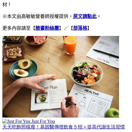
材
！
※本文由高敏敏營養師授權提供，
原文
請點此
。
更多內容請至【
臉書粉絲團
】／【
部落格
】
Just For You
天天吃飽照樣瘦！基因醫傳授飲食５招＋提高代謝生活習慣