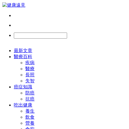
最新文章
醫療百科
疾病
醫療
長照
失智
癌症知識
防癌
抗癌
吃出健康
養生
飲食
營養