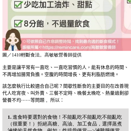
圖／1410輕斷食法。高敏敏營養師提供
主要是讓平常有一直吃、一直吃習慣的人，能有休息的時間、
不再增加腸胃負擔。
空腹的時間增長、更有利脂肪燃燒。
該怎麼執行比較適合自己呢？
間歇性斷食的主要目的在改善現
代人
吃宵夜、叫外賣、三餐不定時、晚餐太晚吃、熱量過剩卻
營養不均
⋯
⋯
等問題
。
所以：
1.
進食時要選對的食物！不能亂吃不能亂吃不能亂吃
（很重要！）拒絕高糖、高油、加工食品，選擇蒸煮
滷烤的天然食物。例如：炸排骨便當—>滷雞腿便當