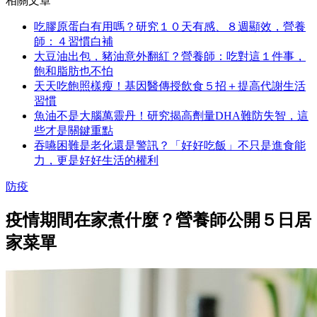
相關文章
吃膠原蛋白有用嗎？研究１０天有感、８週顯效，營養
師：４習慣白補
大豆油出包，豬油意外翻紅？營養師：吃對這１件事，
飽和脂肪也不怕
天天吃飽照樣瘦！基因醫傳授飲食５招＋提高代謝生活
習慣
魚油不是大腦萬靈丹！研究揭高劑量DHA難防失智，這
些才是關鍵重點
吞嚥困難是老化還是警訊？「好好吃飯」不只是進食能
力，更是好好生活的權利
防疫
疫情期間在家煮什麼？營養師公開５日居
家菜單