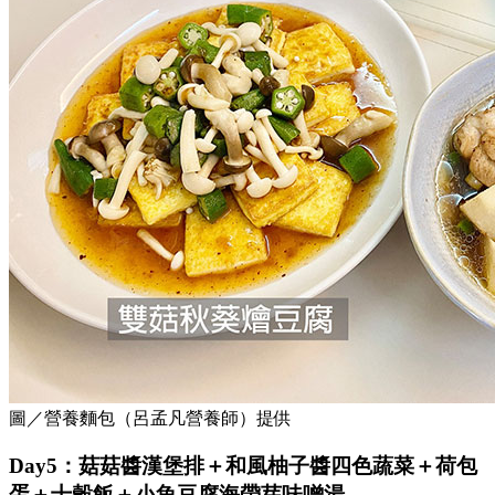
圖／營養麵包（呂孟凡營養師）提供
Day5：菇菇醬漢堡排＋和風柚子醬四色蔬菜＋荷包
蛋＋十穀飯＋小魚豆腐海帶芽味噌湯