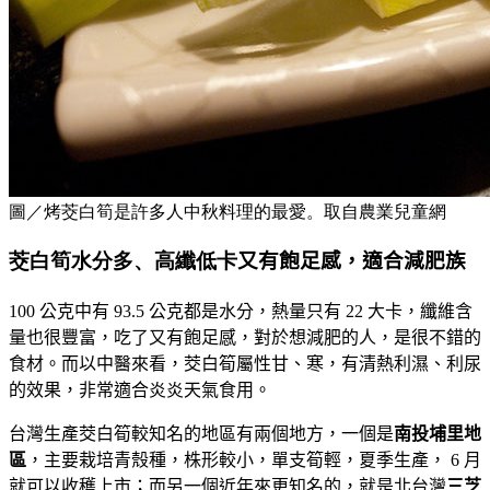
圖／烤茭白筍是許多人中秋料理的最愛。取自農業兒童網
茭白筍水分多、高纖低卡
又有飽足感，適合減肥族
100
公克中有
93.5
公克都是水分，熱量只有
22
大卡，纖維含
量也很豐富，吃了又有飽足感，對於想減肥的人，是很不錯的
食材。而以中醫來看，茭白筍屬性甘、寒，有清熱利濕、利尿
的效果，非常適合炎炎天氣食用。
台灣生產茭白筍較知名的地區有兩個地方，一個是
南投埔里地
區
，主要栽培青殼種，株形較小，單支筍輕，夏季生產，
6
月
就可以收穫上市；而另一個近年來更知名的，就是北台灣
三芝