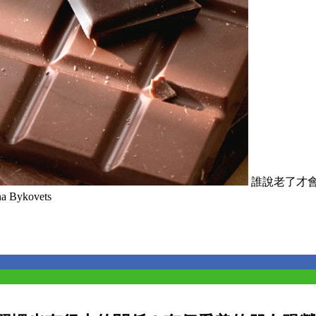
誰說老了才
ykovets