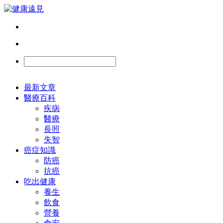
最新文章
醫療百科
疾病
醫療
長照
失智
癌症知識
防癌
抗癌
吃出健康
養生
飲食
營養