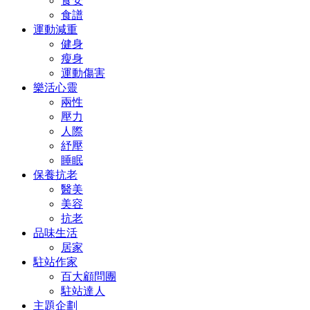
食安
食譜
運動減重
健身
瘦身
運動傷害
樂活心靈
兩性
壓力
人際
紓壓
睡眠
保養抗老
醫美
美容
抗老
品味生活
居家
駐站作家
百大顧問團
駐站達人
主題企劃