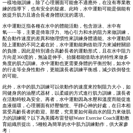
一樣地做訓練，除了心理層面可能會不適應外，在沒有專業教
練的指導下，也有安全的疑慮。此時，水中運動可能是個能有
效提升肌力且適合長者身體狀況的選項。
水中運動泛指各種在水中的體能活動，包含游泳、水中有
氧⋯⋯等，主要是倚靠浮力、地心引力和水的阻力來做訓練，
配合動作速度的差異和物理慣性來訓練身體適能。水中運動與
陸上運動的不同之處在於，水中運動能夠借助浮力來減輕關節
的負擔，因此是特別適合高齡長者的運動形式，且在水中阻力
方向是360度的，無論是伸手、抬腿都能借助水的特性來做多
角度的肌力訓練。水中運動也更需要身體的平衡控制，如水中
的行走等全身性動作，更能讓長者訓練平衡感，減少跌倒發生
的可能。
此外，水中的肌力訓練可以依動作的速度來控制阻力大小，如
同健身房的油壓式器材，以柔緩的方式進行肌力訓練，讓長者
在活動時較為安全。再者，水中運動因為水壓和溫度而能促進
血液循環，心理層面有紓壓愉悅、平靜心神的好處，在日本相
當受高齡長者的歡迎。那麼，究竟要如何藉由水的阻力來做肌
力的訓練呢？以下為美國布雷登頓Water Exercise Coach運動教
育組織所提出，5種較為簡單的水中肌力訓練動作，供大家參
考：