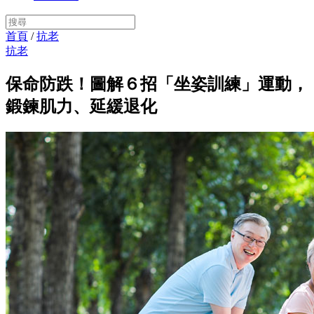
首頁
/
抗老
抗老
保命防跌！圖解６招「坐姿訓練」運動，
鍛鍊肌力、延緩退化