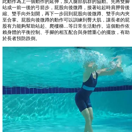
此動作為上一個動作的延伸，加入腿部肌群的協動。先將雙腳
站成一前一後的弓箭步，屁股向後微蹲，接著站起時肩胛骨後
縮、雙手向外划開，再下一步回到屁股向後微蹲、雙手向內夾
至合掌。屁股向後微蹲的動作可以訓練到臀大肌，讓長者的屁
股有力能夠幫助站起、爬樓梯…等日常生活動作。這個動作依
賴身體的平衡控制、手腳的相互配合與身體重心的擺放，有助
於長者預防跌倒。