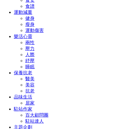
食安
食譜
運動減重
健身
瘦身
運動傷害
樂活心靈
兩性
壓力
人際
紓壓
睡眠
保養抗老
醫美
美容
抗老
品味生活
居家
駐站作家
百大顧問團
駐站達人
主題企劃