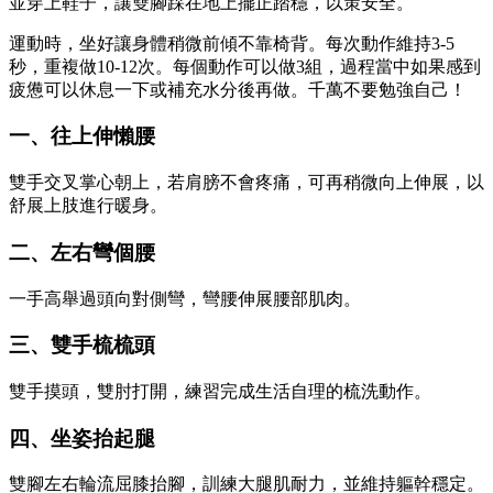
並穿上鞋子，讓雙腳踩在地上擺正踏穩，以策安全。
運動時，坐好讓身體稍微前傾不靠椅背。每次動作維持3-5
秒，重複做10-12次。每個動作可以做3組，過程當中如果感到
疲憊可以休息一下或補充水分後再做。千萬不要勉強自己！
一、往上伸懶腰
雙手交叉掌心朝上，若肩膀不會疼痛，可再稍微向上伸展，以
舒展上肢進行暖身。
二、左右彎個腰
一手高舉過頭向對側彎，彎腰伸展腰部肌肉。
三、雙手梳梳頭
雙手摸頭，雙肘打開，練習完成生活自理的梳洗動作。
四、坐姿抬起腿
雙腳左右輪流屈膝抬腳，訓練大腿肌耐力，並維持軀幹穩定。