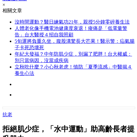
×
相關文章
沒時間運動？醫日練氣功21年，親授5分鐘零碎養生法
人體老化像手機電池健康度衰退！痠痛是「低電量警
告」台大醫授４招自我照顧
5旬運將負重久坐，腹股溝驚長大芒果！醫示警：疝氣腸
子卡死恐壞死
年紀大發福？中年防肌少症，別漏了肥胖！台大權威：
別只當病因，沒當成疾病
立秋吃什麼？小心秋老虎！慎防「夏季流感」中醫揭４
養生心法
抗老
拒絕肌少症，「水中運動」助高齡長者提