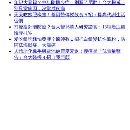
年紀大發福？中年防肌少症，別漏了肥胖！台大權威：
別只當病因，沒當成疾病
天天吃飽照樣瘦！基因醫傳授飲食５招＋提高代謝生活
習慣
打瘦瘦針能防癌？台大醫16萬人研究證實：13種癌症風
險降41%
愛吃飯吃麵怕發胖？醫師教１招把白飯變抗性澱粉，防
阿茲海默症、大腸癌
人體老化像手機電池健康度衰退！痠痛是「低電量警
告」台大醫授４招自我照顧