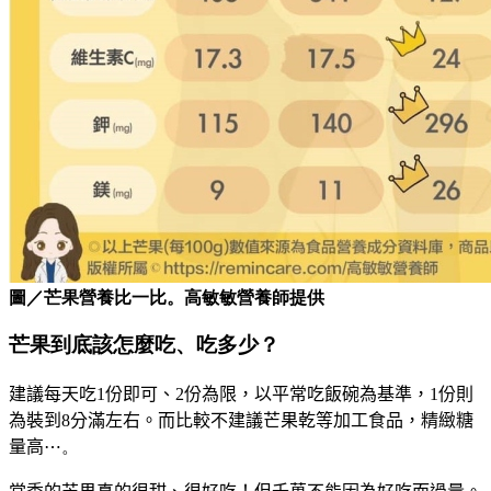
圖／芒果營養比一比。高敏敏營養師提供
芒果到底該怎麼吃、吃多少？
建議每天吃
1
份即可、
2
份為限，
以平常吃飯碗為基準，
1
份則
為裝到
8
分滿左右。
而比較不建議芒果乾等加工食品，
精緻糖
量高
⋯。