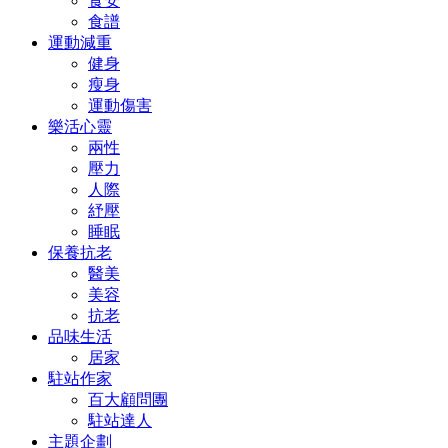
食安
食譜
運動減重
健身
瘦身
運動傷害
樂活心靈
兩性
壓力
人際
紓壓
睡眠
保養抗老
醫美
美容
抗老
品味生活
居家
駐站作家
百大顧問團
駐站達人
主題企劃