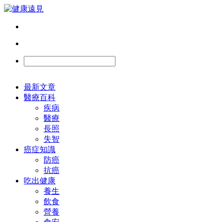
最新文章
醫療百科
疾病
醫療
長照
失智
癌症知識
防癌
抗癌
吃出健康
養生
飲食
營養