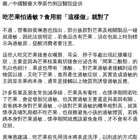
圖／中國醫藥大學新竹附設醫院提供
吃芒果怕過敏？食用前「這樣做」就對了
不過，營養師黃琳惠也指出，部分族群對芒果及相關製品一碰
就過敏，因此法規明定，若食品含有芒果，須在包裝上特別標
示為過敏原，提醒消費者要注意。
這些人吃完芒果後會在嘴唇、耳朵、脖子等處出現紅腫癢症
狀，主要是因為芒果枝葉截切後會分泌含有「間苯二酚類」的
乳白色樹汁，果皮也帶有「漆酚」，對芒果過敏者接觸到這些
物質以後，又吃下芒果，進而產生過敏症狀，其實造成過敏的
主因並非果肉本身，通常是接觸以上物質而誘發過敏反應。
許多長輩及朋友常告誡孕婦，芒果具有毒性，在懷孕期間若吃
了芒果，會促發胎兒過敏。但其實過敏主要還是與基因有關，
若爸媽本身對芒果過敏，小孩對芒果過敏的機率相對高，就算
懷孕及哺乳期都不吃芒果，也很難避免小孩的過敏體質。若媽
媽本身對芒果過敏，懷孕期間就應該避免食用，才不會有不適
症狀。
黃琳惠建議，吃芒果前先用清水將表皮洗淨，以削皮的方式取