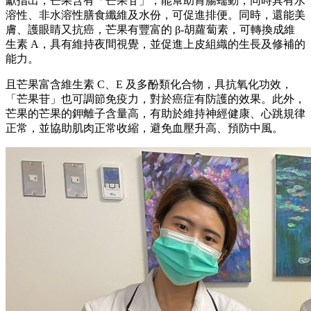
獻指出，芒果含有「芒果苷」，能幫助胃腸蠕動，同時具有水
溶性、非水溶性膳食纖維及水份，可促進排便。
同時，還能美
膚、護眼睛又抗癌，芒果有豐富的 β-胡蘿蔔素，可轉換成維
生素 A，具有維持夜間視覺，並促進上皮組織的生長及修補的
能力。
且芒果富含維生素 C、E 及多酚類化合物，具抗氧化功效，
「芒果苷」也可調節免疫力，對於癌症有防護的效果。
此外，
芒果的
芒果的鉀離子含量高，有助於維持神經健康、心跳規律
正常，並協助肌肉正常收縮，避免血壓升高、預防中風。