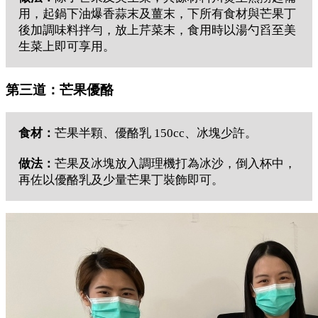
用，起鍋下油爆香蒜末及薑末，下所有食材與芒果丁
後加調味料拌勻，放上芹菜末，食用時以湯勺舀至美
生菜上即可享用。
第三道：芒果優酪
食材：
芒果半顆、優酪乳 150cc、冰塊少許。
做法：
芒果及冰塊放入調理機打為冰沙，倒入杯中，
再佐以優酪乳及少量芒果丁裝飾即可。