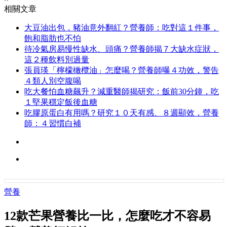
相關文章
大豆油出包，豬油意外翻紅？營養師：吃對這１件事，
飽和脂肪也不怕
待冷氣房易慢性缺水、頭痛？營養師揭７大缺水症狀，
這２種飲料別過量
張員瑛「檸檬橄欖油」怎麼喝？營養師曝４功效，警告
４類人別空腹喝
吃大餐怕血糖飆升？減重醫師揭研究：飯前30分鐘，吃
１堅果穩定飯後血糖
吃膠原蛋白有用嗎？研究１０天有感、８週顯效，營養
師：４習慣白補
營養
12款芒果營養比一比，怎麼吃才不容易