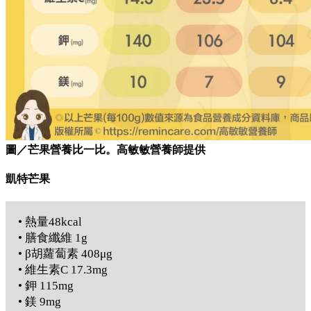
圖／芒果營養比一比。高敏敏營養師提供
凱特芒果
• 熱量48kcal
• 膳食纖維 1g
• β胡蘿蔔素 408μg
• 維生素C 17.3mg
• 鉀 115mg
• 鎂 9mg