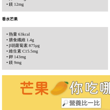
• 鎂 12mg
香水芒果
• 熱量 63kcal
• 膳食纖維 1.4g
• β胡蘿蔔素 875μg
• 維生素 C15.5mg
• 鉀 143mg
• 鎂 9mg