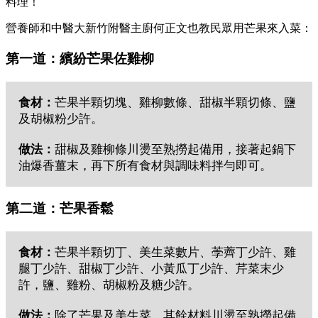
料理！
營養師和中醫大新竹附醫主廚何正文
也教民眾用芒果來入菜：
第一道：繽紛芒果佐雞柳
食材：
芒果半顆切塊、雞柳數條、甜椒半顆切條、鹽
及胡椒粉少許。
做法：
甜椒及雞柳條川燙至熟撈起備用，接著起鍋下
油爆香薑末，再下所有食材與調味料拌勻即可。
第二道：芒果香鬆
食材：
芒果半顆切丁、美生菜數片、荸薺丁少許、雞
腿丁少許、甜椒丁少許、小黃瓜丁少許、芹菜末少
許，鹽、雞粉、胡椒粉及糖少許。
做法：
除了芒果及美生菜，其餘材料川燙至熟撈起備