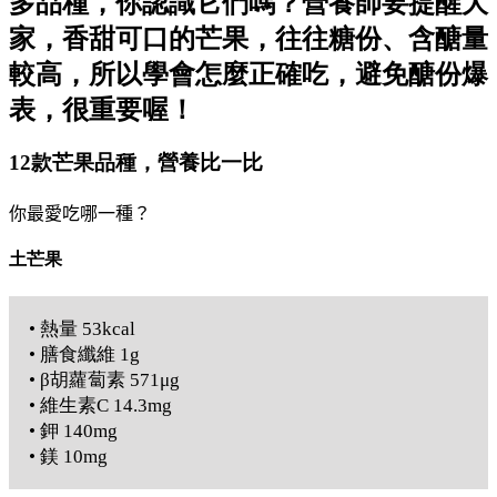
多品種，你認識它們嗎？營養師要提醒大
家，香甜可口的芒果，往往糖份、含醣量
較高，所以學會怎麼正確吃，避免醣份爆
表，很重要喔！
12款芒果品種，營養比一比
你最愛吃哪一種？
土芒果
• 熱量 53kcal
• 膳食纖維 1g
• β胡蘿蔔素 571μg
• 維生素C 14.3mg
• 鉀 140mg
• 鎂 10mg