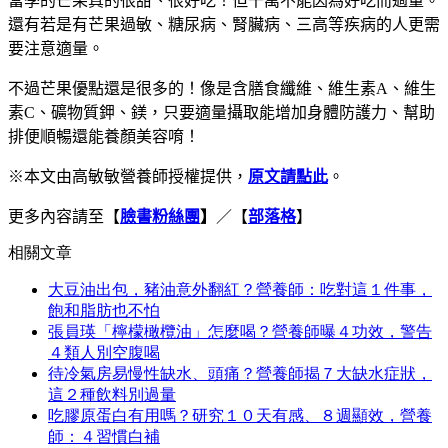
當季的芒果真的很甜、很好吃！
但千萬不能因為好吃而過量。
還有若是有芒果過敏、糖尿病、腎臟病、三高等疾病的人
更需
要注意適量。
不過芒果優點還是很多的！
像是含膳食纖維、維生素
A
、維生
素
C
、礦物質鉀、鎂，
只要適量攝取
能增加身體防護力、幫助
排便順暢還能養顏美容唷！
※本文由高敏敏營養師授權提供，
原文
請點此
。
更多內容請至【
臉書粉絲團
】
／【
部落格
】
相關文章
大豆油出包，豬油意外翻紅？營養師：吃對這１件事，
飽和脂肪也不怕
張員瑛「檸檬橄欖油」怎麼喝？營養師曝４功效，警告
４類人別空腹喝
待冷氣房易慢性缺水、頭痛？營養師揭７大缺水症狀，
這２種飲料別過量
吃膠原蛋白有用嗎？研究１０天有感、８週顯效，營養
師：４習慣白補