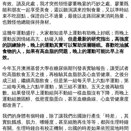
有效。讀及此處，我才突然領悟廖董晚宴的巧妙之處。廖董既
能和朋友一起享受美食，還以聽演講來控制食量，又以準時結
束不吃甜點，保證自己不過量，最後以走路回家來消耗熱量，
也難怪他總能保持身材。
這幾年運動盛行，大家都知道早上運動有助晚上好眠；而晚上
運動反因情緒高亢，妨礙入睡。
但是最新的研究指出，高強度
的訓練除外，晚上的運動其實可以幫助深層睡眠。喜歡吃油膩
食物的人，如果有高血脂的問題，晚上的運動可能比早上有
效。
今年五月澳洲基督大學在糖尿病期刊發表實驗報告，讓受試者
吃高脂飲食五天之後，再檢驗其血脂肪及心血管健康。之後分
成三組，繼續高脂飲食，但是第一組每天早上六點半運動，第
二組每天晚上六點半運動，第三組不運動。五天之後再驗指
數。結果發現早上運動組與不動組一樣血脂沒有下降，而晚上
運動組膽固醇、低密度脂蛋白，甚至血糖曲線、心血管健康度
都改善了。
我們的身體有個時鐘，除了讓我們出國旅行產生「時差」，其
實飢餓感、肌力、嗜睡度，甚至細胞再生等等，都與生理時鐘
有關。生理時鐘自有校正機制，出國的時差如果依照當地時間