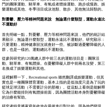
門的團隊運動、騎單車、有氧或者體操運動、跑步或慢跑、娛
樂運動或其他、冬季項目或泳池類、散步、其他無法歸類的。
對憂鬱、壓力等精神問題來說 無論選什麼類型，運動永遠比
不運動好
首先明確一點，對憂鬱、壓力等精神問題來說，他們的統計結
果顯示，無論選什麼類型，運動永遠比不運動好。研究顯示：
只要運動，精神健康狀況就會好一些。被診斷過憂鬱障礙的人
群，也是一樣的。運動總比不運動強。
從參與研究的120萬總人群中前三名的運動項目是：團隊活
動、騎單車、有氧體操。在憂鬱障礙人群中前兩名沒變，第三
名換成了娛樂運動和其他。
這裡解釋一下，Recreational sports 雖然翻譯成娛樂運動，但其
實也是一種團隊體育運動，基本上指的是低強度只是為了玩的
籃球足球活動（不需要計分的那種）。從這點上看倒是能解釋
它為什麼能排到有氧體操前面，因為團體活動本身對憂鬱障礙
的治療有幫助。
研究者特意將家庭年收放在最後進行對比的，因為他們發現，