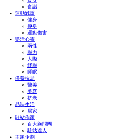
食安
食譜
運動減重
健身
瘦身
運動傷害
樂活心靈
兩性
壓力
人際
紓壓
睡眠
保養抗老
醫美
美容
抗老
品味生活
居家
駐站作家
百大顧問團
駐站達人
主題企劃