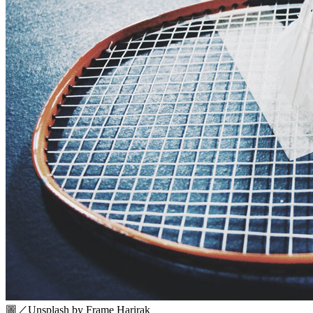
圖／Unsplash by Frame Harirak