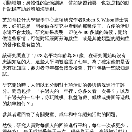
明顯增加；身體性的記憶訓練，譬如練習雜耍，也就是指的動
作記憶有助於增加海馬迴。
芝加哥拉什大學醫學中心這項研究作者Robert S. Wilson博士表
示，好消息是，開始做在研究中看到的那種便宜、方便的活動
永遠不會太晚。研究結果表明，即使在 80 多歲的時候，開始
做這些事情，可能對延緩阿茲海默症、或是其他類型的認知症
的發作也是有益的。
該研究調查了 1,978 名平均年齡為 80 歲、在研究開始時沒有
患認知症的人。這些人平均被追蹤了七年。為了確定他們是否
患有認知症，參與者每年都會接受檢查，其中包括一些認知測
試。
研究開始時，人們以五分制對七項活動的參與情況進行了評
分。問題包括：「在過去的一年裡，你多久看一次書？」以及
「在過去的一年中，你玩跳棋、棋盤遊戲、紙牌或拼圖等遊戲
的頻率如何？」
參與者還回答了有關兒童、成年和中年認知活動的問題。
然後，研究人員對每個人的回答進行平均，每年一次或更少，
得分為1，每天或幾乎每天一次，得分為五分。高認知活動組