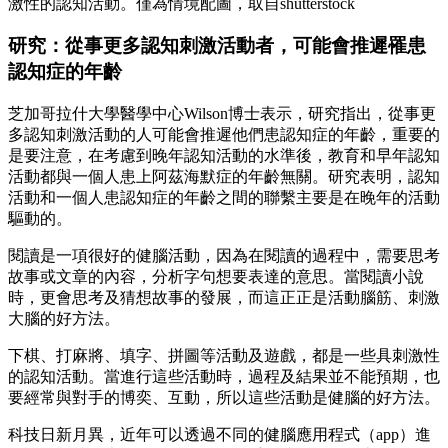
激性的認知活動。僅為情境配圖，取自shutterstock
研究：從事更多認知刺激活動者，可能會推遲罹患
認知症的年齡
芝加哥拉什大學醫學中心Wilson博士表示，研究指出，從事更
多認知刺激活動的人可能會推遲他們患認知症的年齡，重要的
是要注意，在考慮到晚年認知活動的水準後，教育和早年認知
活動都與一個人患上阿茲海默症的年齡無關。研究表明，認知
活動和一個人患認知症的年齡之間的聯繫主要是在晚年的活動
驅動的。
閱讀是一項很好的健腦活動，因為在閱讀的過程中，需要思考
故事或文章的內容，分析字句想要表達的意思。當閱讀小說
時，更會思考及猜想故事的發展，而這正正是活動腦筋、刺激
大腦的好方法。
下棋、打麻將、填字、拼圖等活動及遊戲，都是一些具刺激性
的認知活動。當進行這些活動時，過程及結果並不能預期，也
要經常與對手的博奕、互動，所以這些活動是健腦的好方法。
科技日新月異，近年可以透過不同的健腦應用程式（app）進