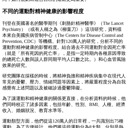
不同的運動對精神健康的影響程度
刊登在英國著名的醫學期刊《刺胳針精神醫學》（The Lancet
Psychiatry）（或有人稱之為《柳葉刀》）這項研究，資料樣
本來自美國疾病管制中心（The Centers for Disease Control and
Prevention, CDC）等機構。針對120萬人的研究，分析不同的
運動對精神健康的影響程度。結合過去不同運動對全因死亡率
（就是「所有死因的死亡率」，是指一定時期內各種原因導致
的總死亡人數與該人群同期平均人口數之比。）和心血管風險
效果的研究。
研究團隊在採樣的時候，將精神負擔和精神疾病集中在現代人
常見的憂鬱、壓力、情緒問題等因素上，將嚴重程度分為自我
感覺有上述問題以及被確診過憂鬱障礙。
為了讓運動和精神健康的關係更直接，在分析資料的時候，他
們同時校正了諸多因素，包括年齡、性別、BMI、人種、經濟
收入、婚姻狀況、教育水準等。
運動類型方面，他們從這120萬人的日常裡，一共識別出75種
運動，為了方便統計，他們將這些運動分為8大類，分別是熱