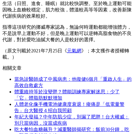
生活（日照、進食、睡眠）就比較快調整。至於晚上運動可能
因晚上血糖較穩定，肌力較強，體溫較高等等因素，改善新陳
代謝疾病的效果較好。
指導這項研究的挪威專家認為，無論何時運動都能增強體力，
不是說早上運動不好，但是晚上運動可以逆轉高脂食物的不良
代謝，對於愛吃油膩大餐的人是較好的選擇。
（原文刊載於2021年7月25日《
元氣網
》；本文獲作者授權轉
載。）
相關文章
當急診醫師成了中風病患：他復健6個月「重啟人生」的
高效自救處方
體重維持等於沒變胖？體能訓練專家解迷思：少了
「它」體脂肪默默增加
人體老化像手機電池健康度衰退！痠痛是「低電量警
告」台大醫授４招自我照顧
年紀大發福？中年防肌少症，別漏了肥胖！台大權威：
別只當病因，沒當成疾病
吃大餐怕血糖飆升？減重醫師揭研究：飯前30分鐘，吃