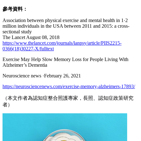
參考資料：
Association between physical exercise and mental health in 1·2
million individuals in the USA between 2011 and 2015: a cross-
sectional study
The Lancet August 08, 2018
https://www.thelancet.com/journals/lanpsy/article/PIIS2215-
0366(18)30227-X/fulltext
Exercise May Help Slow Memory Loss for People Living With
Alzheimer’s Dementia
Neuroscience news ·February 26, 2021
https://neurosciencenews.com/exercise-memory-alzheimers-17893/
（本文作者為認知症整合照護專家，長照、認知症政策研究
者）