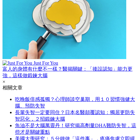
Just For You
富人的身體有什麼不一樣？醫揭關鍵：「後設認知」能力更
強，這樣做鍛鍊大腦
×
相關文章
吃晚飯倍感孤獨？心理師談空巢期，用１０習慣強健大
腦、預防失智
長輩失智一定要同住？日本名醫顛覆認知：獨居更防失
智惡化，２招鍛鍊大腦
魚油不是大腦萬靈丹！研究揭高劑量DHA難防失智，這
些才是關鍵重點
美國大學研究：５分鐘做「這件事」，疼痛焦慮立即緩