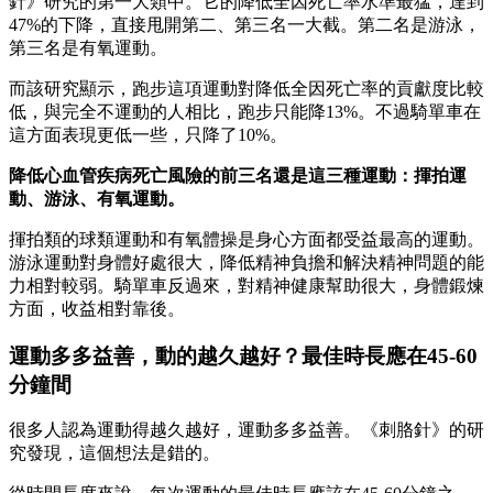
針》研究的第一大類中。它的降低全因死亡率水準最猛，達到
47%的下降，直接甩開第二、第三名一大截。第二名是游泳，
第三名是有氧運動。
而該研究顯示，跑步這項運動對降低全因死亡率的貢獻度比較
低，與完全不運動的人相比，跑步只能降13%。不過騎單車在
這方面表現更低一些，只降了10%。
降低心血管疾病死亡風險的前三名還是這三種運動：揮拍運
動、游泳、有氧運動。
揮拍類的球類運動和有氧體操是身心方面都受益最高的運動。
游泳運動對身體好處很大，降低精神負擔和解決精神問題的能
力相對較弱。騎單車反過來，對精神健康幫助很大，身體鍛煉
方面，收益相對靠後。
運動多多益善，動的越久越好？最佳時長應在45-60
分鐘間
很多人認為運動得越久越好，運動多多益善。《刺胳針》的研
究發現，這個想法是錯的。