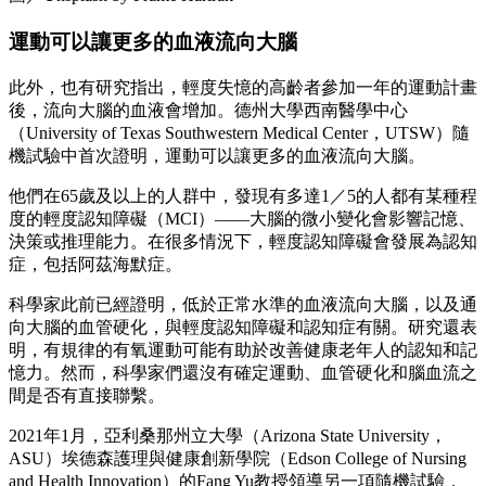
運動可以讓更多的血液流向大腦
此外，也有研究指出，輕度失憶的高齡者參加一年的運動計畫
後，流向大腦的血液會增加。德州大學西南醫學中心
（University of Texas Southwestern Medical Center，UTSW）隨
機試驗中首次證明，運動可以讓更多的血液流向大腦。
他們在65歲及以上的人群中，發現有多達1／5的人都有某種程
度的輕度認知障礙（MCI）——大腦的微小變化會影響記憶、
決策或推理能力。在很多情況下，輕度認知障礙會發展為認知
症，包括阿茲海默症。
科學家此前已經證明，低於正常水準的血液流向大腦，以及通
向大腦的血管硬化，與輕度認知障礙和認知症有關。研究還表
明，有規律的有氧運動可能有助於改善健康老年人的認知和記
憶力。然而，科學家們還沒有確定運動、血管硬化和腦血流之
間是否有直接聯繫。
2021年1月，亞利桑那州立大學（Arizona State University，
ASU）埃德森護理與健康創新學院（Edson College of Nursing
and Health Innovation）的Fang Yu教授領導另一項隨機試驗，