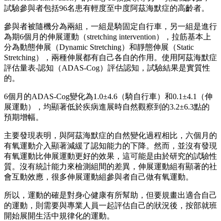
試驗參與者包括96名患有輕度至中度阿茲海默症的高齡者。
參與者被隨機分為兩組，一組是騎固定自行車，另一組是進行
為期6個月的伸展運動（stretching intervention），拉筋基本上
分為動態伸展（Dynamic Stretching）和靜態伸展（Static
Stretching），兩種伸展都有自己各自的作用。使用阿茲海默症
評估量表-認知（ADAS-Cog）評估認知，試驗結果是實質性
的。
6個月的ADAS-Cog變化為1.0±4.6（騎自行車）和0.1±4.1（伸
展運動），均顯著低於疾病進展時自然觀察到的3.2±6.3點的
預期增幅。
主要發現表明，與阿茲海默症的自然變化過程相比，六個月的
有氧運動介入顯著減緩了認知能力的下降。然而，並沒有發現
有氧運動比伸展運動更好的效果，這可能是由於研究的試驗性
質。沒有統計能力來檢測組間的差異，伸展運動組有顯著的社
會互動效應，很多伸展運動組參與者自己做有氧運動。
所以，運動的確是對身心健康有所幫助，但要規畫出適合自己
的運動，則需要與專業人員一起評估自己的狀況後，按部就班
開始展開生活中規律化的運動。