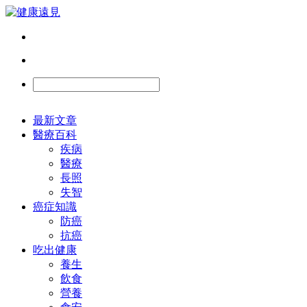
最新文章
醫療百科
疾病
醫療
長照
失智
癌症知識
防癌
抗癌
吃出健康
養生
飲食
營養