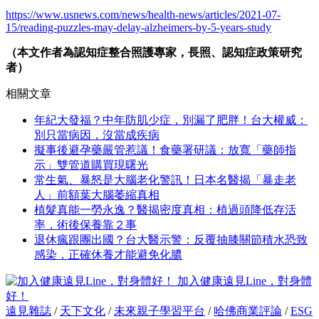
https://www.usnews.com/news/health-news/articles/2021-07-
15/reading-puzzles-may-delay-alzheimers-by-5-years-study
（本文作者為認知症整合照護專家，長照、認知症政策研究
者）
相關文章
年紀大發福？中年防肌少症，別漏了肥胖！台大權威：
別只當病因，沒當成疾病
擬事後避孕藥嚴管惹議！食藥署研議：放寬「藥師指
示」雙管道購買現曙光
常生氣、暴怒是大腦老化警訊！日本名醫揭「暴走老
人」前額葉大腦萎縮真相
植髮真能一勞永逸？醫揭密度真相：植過頭降低存活
率，術後保養靠２事
退休瘋跟團出國？台大醫示警：反覆抽膝關節積水恐致
感染，正確休養才能避免化膿
加入健康遠見Line，對身體
好！
遠見雜誌
/
天下文化
/
未來親子學習平台
/
哈佛商業評論
/
ESG