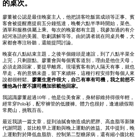
的桌次。
廖董被公認是最佳晚宴主人，他把請客吃飯當成頭等正事。賓
客會被提醒應提前五分鐘抵達，晚餐六點半準時開始，菜色、
酒單和服務俱屬上乘。每次的晚宴都有主題，我參加過的有介
紹河洛語的美麗、歌劇講解等等。由於講者就在同桌共餐，大
家都會專注聆聽，還能提問討論。
晚宴在八點結束主題，之後半個鐘頭是連誼，到了八點半菜全
上完，只剩甜點。廖董會與每個賓客道別，理由是他住天母，
必須走路回家，要提早離席。現場賓客有的人隔天有事，就也
早走，有的意猶未盡，留下來續杯，這種行程安排對每個人來
說都很輕鬆。
廖董生意作很大，自己有車有司機，我之前想不
懂他為什麼不讓司機加班載他回家。
我認識廖董超過10年，他是位美食家，身材卻維持得很年輕，
經常穿Polo衫，配窄褲管的低腰褲。體力也很好，逢連續假期
常爬山，挑戰百岳。
最近我讀一篇文章，提到油膩食物造成的肥胖、高血脂等新陳
代謝問題，並比較早上運動與晚上運動的效益。其中提到，晚
上運動對於降低血脂肪、控制第二型糖尿病，還有縮小腹比較