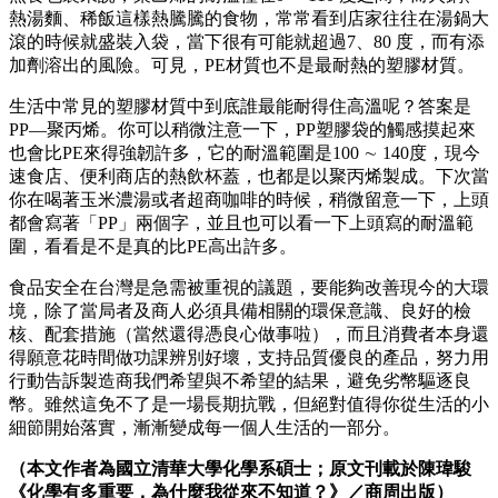
熱湯麵、稀飯這樣熱騰騰的食物，常常看到店家往往在湯鍋大
滾的時候就盛裝入袋，當下很有可能就超過7、80 度，而有添
加劑溶出的風險。可見，PE材質也不是最耐熱的塑膠材質。
生活中常見的塑膠材質中到底誰最能耐得住高溫呢？答案是
PP—聚丙烯。你可以稍微注意一下，PP塑膠袋的觸感摸起來
也會比PE來得強韌許多，它的耐溫範圍是100 ∼ 140度，現今
速食店、便利商店的熱飲杯蓋，也都是以聚丙烯製成。下次當
你在喝著玉米濃湯或者超商咖啡的時候，稍微留意一下，上頭
都會寫著「PP」兩個字，並且也可以看一下上頭寫的耐溫範
圍，看看是不是真的比PE高出許多。
食品安全在台灣是急需被重視的議題，要能夠改善現今的大環
境，除了當局者及商人必須具備相關的環保意識、良好的檢
核、配套措施（當然還得憑良心做事啦），而且消費者本身還
得願意花時間做功課辨別好壞，支持品質優良的產品，努力用
行動告訴製造商我們希望與不希望的結果，避免劣幣驅逐良
幣。雖然這免不了是一場長期抗戰，但絕對值得你從生活的小
細節開始落實，漸漸變成每一個人生活的一部分。
（
本文作者為國立清華大學化學系碩士；
原文刊載於陳瑋駿
《化學有多重要，為什麼我從來不知道？》／商周出版）