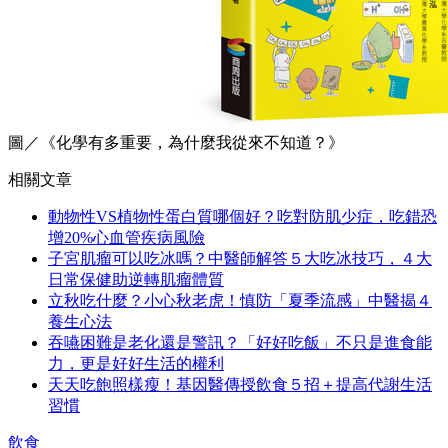
圖／《化學有多重要，為什麼我從來不知道？》
相關文章
動物性VS植物性蛋白質哪個好？吃對防肌少症，吃錯恐
增20%心血管疾病風險
子宮肌瘤可以吃冰嗎？中醫師解答５大吃冰技巧，４大
日常保健助逆轉肌瘤體質
立秋吃什麼？小心秋老虎！慎防「夏季流感」中醫揭４
養生心法
吞嚥困難是老化還是警訊？「好好吃飯」不只是進食能
力，更是好好生活的權利
天天吃飽照樣瘦！基因醫傳授飲食５招＋提高代謝生活
習慣
飲食