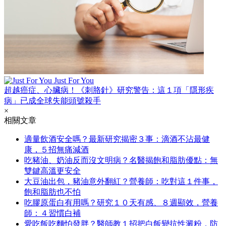
Just For You
超越癌症、心臟病！《刺胳針》研究警告：這１項「隱形疾
病」已成全球失能頭號殺手
×
相關文章
適量飲酒安全嗎？最新研究揭密３事：滴酒不沾最健
康，５招無痛減酒
吃豬油、奶油反而沒文明病？名醫揭飽和脂肪優點：無
雙鍵高溫更安全
大豆油出包，豬油意外翻紅？營養師：吃對這１件事，
飽和脂肪也不怕
吃膠原蛋白有用嗎？研究１０天有感、８週顯效，營養
師：４習慣白補
愛吃飯吃麵怕發胖？醫師教１招把白飯變抗性澱粉，防