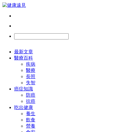
最新文章
醫療百科
疾病
醫療
長照
失智
癌症知識
防癌
抗癌
吃出健康
養生
飲食
營養