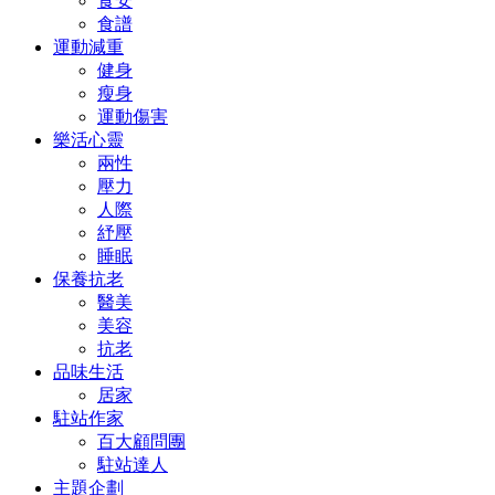
食安
食譜
運動減重
健身
瘦身
運動傷害
樂活心靈
兩性
壓力
人際
紓壓
睡眠
保養抗老
醫美
美容
抗老
品味生活
居家
駐站作家
百大顧問團
駐站達人
主題企劃