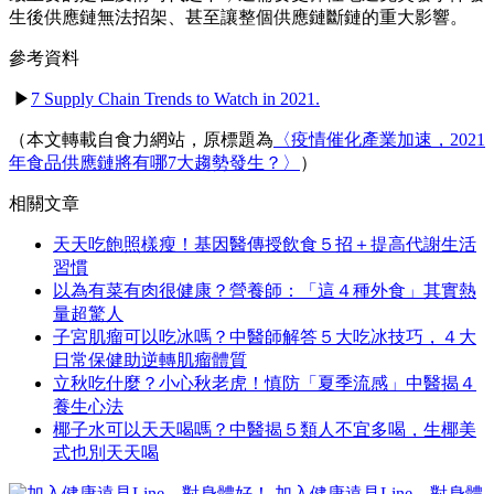
生後供應鏈無法招架、甚至讓整個供應鏈斷鏈的重大影響。
參考資料
▶
7 Supply Chain Trends to Watch in 2021.
（本文轉載自食力網站，原標題為
〈疫情催化產業加速，2021
年食品供應鏈將有哪7大趨勢發生？〉
）
相關文章
天天吃飽照樣瘦！基因醫傳授飲食５招＋提高代謝生活
習慣
以為有菜有肉很健康？營養師：「這４種外食」其實熱
量超驚人
子宮肌瘤可以吃冰嗎？中醫師解答５大吃冰技巧，４大
日常保健助逆轉肌瘤體質
立秋吃什麼？小心秋老虎！慎防「夏季流感」中醫揭４
養生心法
椰子水可以天天喝嗎？中醫揭５類人不宜多喝，生椰美
式也別天天喝
加入健康遠見Line，對身體