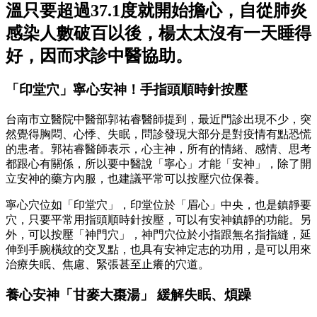
溫只要超過37.1度就開始擔心，自從肺炎
感染人數破百以後，楊太太沒有一天睡得
好，因而求診中醫協助。
「印堂穴」寧心安神！手指頭順時針按壓
台南市立醫院中醫部郭祐睿醫師提到，最近門診出現不少，突
然覺得胸悶、心悸、失眠，問診發現大部分是對疫情有點恐慌
的患者。郭祐睿醫師表示，心主神，所有的情緒、感情、思考
都跟心有關係，所以要中醫說「寧心」才能「安神」，除了開
立安神的藥方內服，也建議平常可以按壓穴位保養。
寧心穴位如「印堂穴」，印堂位於「眉心」中央，也是鎮靜要
穴，只要平常用指頭順時針按壓，可以有安神鎮靜的功能。另
外，可以按壓「神門穴」，神門穴位於小指跟無名指指縫，延
伸到手腕橫紋的交叉點，也具有安神定志的功用，是可以用來
治療失眠、焦慮、緊張甚至止癢的穴道。
養心安神「甘麥大棗湯」 緩解失眠、煩躁