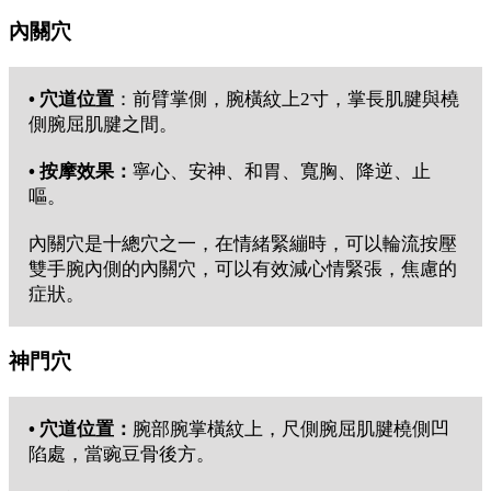
內關穴
• 穴道位置
：前臂掌側，腕橫紋上2寸，掌長肌腱與橈
側腕屈肌腱之間。
• 按摩效果：
寧心、安神、和胃、寬胸、降逆、止
嘔。
內關穴是十總穴之一，在情緒緊繃時，可以輪流按壓
雙手腕內側的內關穴，可以有效減心情緊張，焦慮的
症狀。
神門穴
• 穴道位置：
腕部腕掌橫紋上，尺側腕屈肌腱橈側凹
陷處，當豌豆骨後方。