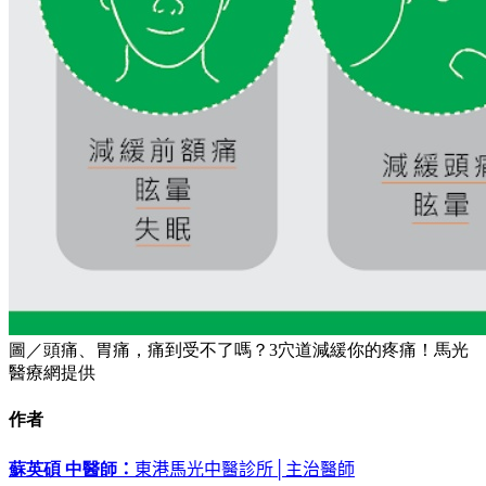
圖／頭痛、胃痛，痛到受不了嗎？3穴道減緩你的疼痛！馬光
醫療網提供
作者
蘇英碩 中醫師
：
東港馬光中醫診所│主治醫師