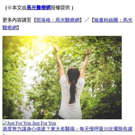
（
※本文由
馬光醫療網
授權提供
）
更多內容請至
【
部落格：馬光醫療網
】／【
臉書粉絲團：馬光
醫療網
】
Just For You
過度努力讓身心俱疲？東大名醫揭：每天慢呼吸10次擺脫焦慮
×