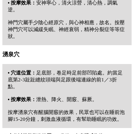
• 按摩效果：
安神寧心，清火涼營，清心熱，調氣
逆。
神門穴屬手少陰心經原穴，與心神相應，故名。按壓
神門穴可以減緩失眠、神經衰弱，精神分裂症等等症
狀。
湧泉穴
• 穴道位置：
足底部，卷足時足前部凹陷處。約當足
底第2-3趾趾縫紋頭端與足跟後端連線的前1／3折
點。
• 按摩效果：
泄熱、降火、開竅、蘇厥。
按摩湧泉穴有醒腦開竅的效果，民眾也可以在睡前泡
腳15-20分鐘，刺激血液循環，有幫助睡眠的功效。