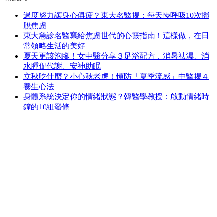
過度努力讓身心俱疲？東大名醫揭：每天慢呼吸10次擺
脫焦慮
東大急診名醫寫給焦慮世代的心靈指南！這樣做，在日
常領略生活的美好
夏天更該泡腳！女中醫分享３足浴配方，消暑祛濕、消
水腫促代謝、安神助眠
立秋吃什麼？小心秋老虎！慎防「夏季流感」中醫揭４
養生心法
身體系統決定你的情緒狀態？韓醫學教授：啟動情緒時
鐘的10組發條