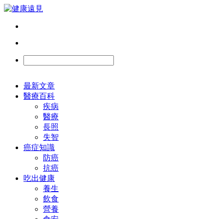
最新文章
醫療百科
疾病
醫療
長照
失智
癌症知識
防癌
抗癌
吃出健康
養生
飲食
營養