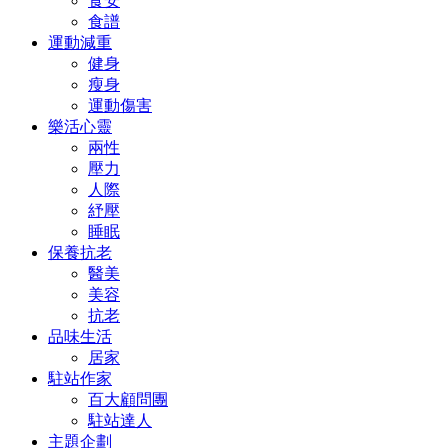
食安
食譜
運動減重
健身
瘦身
運動傷害
樂活心靈
兩性
壓力
人際
紓壓
睡眠
保養抗老
醫美
美容
抗老
品味生活
居家
駐站作家
百大顧問團
駐站達人
主題企劃