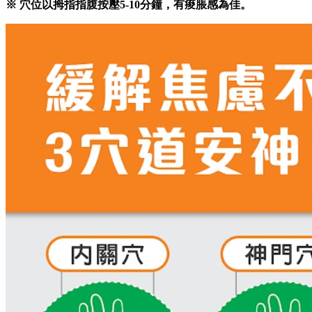
※ 穴位以拇指指腹按壓5-10分鐘，有痠脹感為佳。