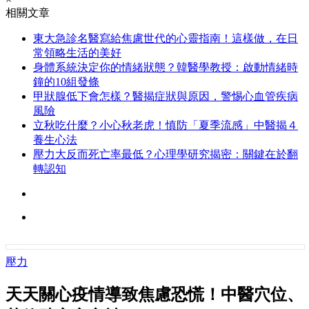
相關文章
東大急診名醫寫給焦慮世代的心靈指南！這樣做，在日
常領略生活的美好
身體系統決定你的情緒狀態？韓醫學教授：啟動情緒時
鐘的10組發條
甲狀腺低下會怎樣？醫揭症狀與原因，警惕心血管疾病
風險
立秋吃什麼？小心秋老虎！慎防「夏季流感」中醫揭４
養生心法
壓力大反而死亡率最低？心理學研究揭密：關鍵在於翻
轉認知
壓力
天天關心疫情導致焦慮恐慌！中醫穴位、