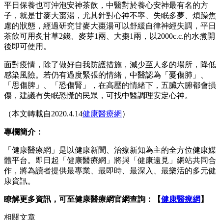
平日保養也可沖泡安神茶飲，中醫對於養心安神最有名的方
子，就是甘麥大棗湯，尤其針對心神不寧、失眠多夢、煩躁焦
慮的狀態，經過研究甘麥大棗湯可以舒緩自律神經失調，平日
茶飲可用炙甘草2錢、麥芽1兩、大棗1兩，以2000c.c.的水煮開
後即可使用。
面對疫情，除了做好自我防護措施，減少至人多的場所，降低
感染風險。若仍有過度緊張的情緒，中醫認為「憂傷肺」、
「思傷脾」、「恐傷腎」，在高壓的情緒下，五臟六腑都會損
傷，建議有失眠恐慌的民眾，可找中醫調理安定心神。
（本文轉載自2020.4.14
健康醫療網
）
專欄簡介：
「健康醫療網」是以健康新聞、治療新知為主的全方位健康媒
體平台。即日起「健康醫療網」將與「健康遠見」網站共同合
作，將為讀者提供最專業、最即時、最深入、最樂活的多元健
康資訊。
瞭解更多資訊，可至健康醫療網官網查詢：【
健康醫療網
】
相關文章