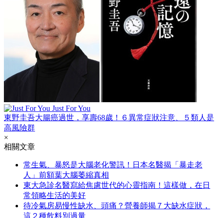
Just For You
東野圭吾大腸癌過世，享壽68歲！６異常症狀注意、５類人是
高風險群
×
相關文章
常生氣、暴怒是大腦老化警訊！日本名醫揭「暴走老
人」前額葉大腦萎縮真相
東大急診名醫寫給焦慮世代的心靈指南！這樣做，在日
常領略生活的美好
待冷氣房易慢性缺水、頭痛？營養師揭７大缺水症狀，
這２種飲料別過量