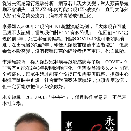
從過去流感流行經驗分析，病毒若出現大突變，對人類衝擊短
期不會消失，甚至2至3年內可能出現1至3波流行，直到大部分
人類都有足夠免疫力，病毒才會變成輕症化。
李秉穎以2009年出現的H1N1新型流感為例，「大家現在可能
已經不太記得，當初我們對H1N1有多恐慌」，但回顧H1N1出
現的前3年，死亡率確實偏高。推論COVID-19也可能如此演
進，在出現後的2至3年，即便人類疫苗覆蓋率逐漸增加，但病
毒會不斷突變，沒有接種疫苗的確診者仍有重症、死亡風險。
李秉穎認為，從人類對冠狀病毒跟流感病毒了解，COVID-19
非常有可能在2至3年後開始輕症化，但需要等待多久才可能完
全輕症化，民眾生活才能完全恢復正常需要再觀察。指揮中心
指揮官陳時中也說，社會面對個案時應鎮靜，無須過度恐慌，
但一定要繼續把個人防疫做好。
本文轉載自2021.09.13
「中央社」，
僅反映作者意見，不代表
本社立場。