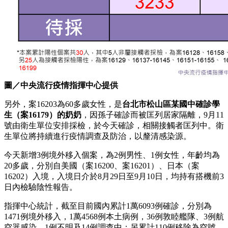
圖／中央流行疫情指揮中心提供
另外，案16203為60多歲女性，是
台北市松山區某國中確診學
生（案16179）的奶奶
，因孫子確診而被匡列居家隔離，9月11
號由衛生單位安排採檢，於今天確診，相關接觸者匡列中。衛
生單位將持續進行疫情調查及防治，以釐清感染源。
今天新增3例境外移入個案，為2例男性、1例女性，年齡均為
20多歲，分別自美國（案16200、案16201）、日本（案
16202）入境，入境日介於8月29日至9月10日，均持有搭機前3
日內檢驗陰性報告。
指揮中心統計，截至目前國內累計1萬6093例確診，分別為
1471例境外移入，1萬4568例本土病例，36例敦睦艦隊、3例航
空器感染、1例不明及14例調查中；另累計110例移除為空號。