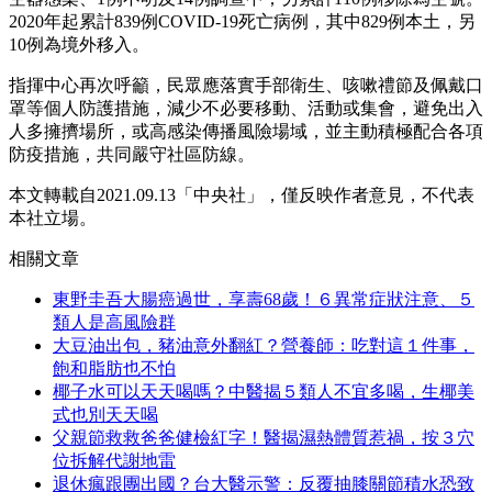
2020年起累計839例COVID-19死亡病例，其中829例本土，另
10例為境外移入。
指揮中心再次呼籲，民眾應落實手部衛生、咳嗽禮節及佩戴口
罩等個人防護措施，減少不必要移動、活動或集會，避免出入
人多擁擠場所，或高感染傳播風險場域，並主動積極配合各項
防疫措施，共同嚴守社區防線。
本文轉載自2021.09.13
「中央社」，
僅反映作者意見，不代表
本社立場。
相關文章
東野圭吾大腸癌過世，享壽68歲！６異常症狀注意、５
類人是高風險群
大豆油出包，豬油意外翻紅？營養師：吃對這１件事，
飽和脂肪也不怕
椰子水可以天天喝嗎？中醫揭５類人不宜多喝，生椰美
式也別天天喝
父親節救救爸爸健檢紅字！醫揭濕熱體質惹禍，按３穴
位拆解代謝地雷
退休瘋跟團出國？台大醫示警：反覆抽膝關節積水恐致