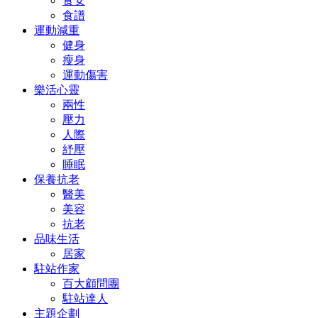
食安
食譜
運動減重
健身
瘦身
運動傷害
樂活心靈
兩性
壓力
人際
紓壓
睡眠
保養抗老
醫美
美容
抗老
品味生活
居家
駐站作家
百大顧問團
駐站達人
主題企劃