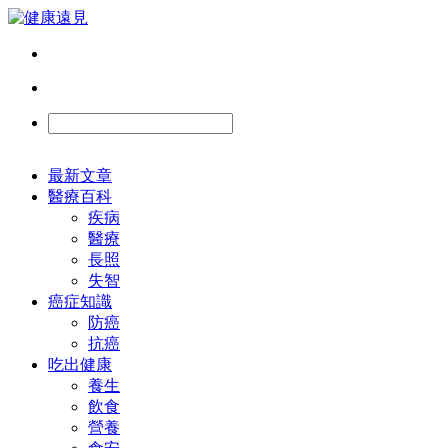
最新文章
醫療百科
疾病
醫療
長照
失智
癌症知識
防癌
抗癌
吃出健康
養生
飲食
營養