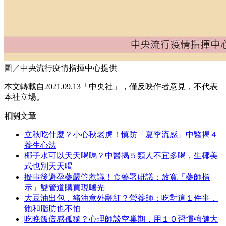
圖／中央流行疫情指揮中心提供
本文轉載自2021.09.13
「中央社」，
僅反映作者意見，不代表
本社立場。
相關文章
立秋吃什麼？小心秋老虎！慎防「夏季流感」中醫揭４
養生心法
椰子水可以天天喝嗎？中醫揭５類人不宜多喝，生椰美
式也別天天喝
擬事後避孕藥嚴管惹議！食藥署研議：放寬「藥師指
示」雙管道購買現曙光
大豆油出包，豬油意外翻紅？營養師：吃對這１件事，
飽和脂肪也不怕
吃晚飯倍感孤獨？心理師談空巢期，用１０習慣強健大