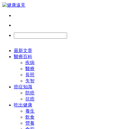
最新文章
醫療百科
疾病
醫療
長照
失智
癌症知識
防癌
抗癌
吃出健康
養生
飲食
營養