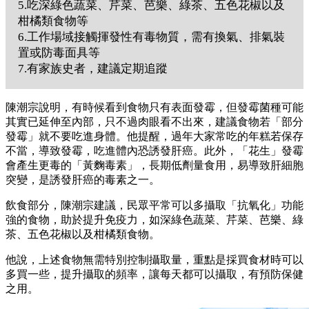
5.吃深綠色蔬菜、芹菜、芭樂、綠茶、五色花椒以及
柑橘類食物等
6.工作場域接觸揮發性有毒物質，需有換氣、排氣裝
置或防毒面具等
7.有家族史者，建議定期追蹤
陳潮宗說明，有時候看到食物只有表面發霉，但發霉菌種可能
其實已延伸至內部，只不過肉眼看不出來，建議食物若「部分
發霉」就不要吃進身體。他提醒，過年大家常吃的年糕若保存
不當，導致發霉，吃進體內恐誘發肝癌。此外，「花生」發霉
會產生更毒的「黃麴毒素」，長期低劑量食用，易導致肝細胞
突變，是誘發肝癌的毒素之一。
飲食部分，陳潮宗建議，民眾平常可以多攝取「抗氧化」功能
強的食物，助於提升免疫力，如深綠色蔬菜、芹菜、芭樂、綠
茶、五色花椒以及柑橘類食物。
他說，上述食物無需特別控制攝取量，重點是採買食材時可以
多買一些，提升攝取的頻率，讓每天都可以攝取，有預防保健
之用。