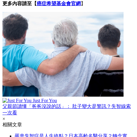
更多內容請至【
癌症希望基金會官網
】
Just For You
父親節讀懂「爸爸沒說的話」： 肚子變大是警訊？失智線索
一次看
×
相關文章
罹患失智症是人生終點？日本高齡名醫分享２轉念實