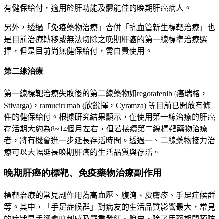
有健保給付，適用於肝功能及體能佳的晚期肝癌病人。
另外，透過
「
免疫藥物治療
」
合併
「
抗血管新生標靶治療
」
也
是目前治療轉移或無法切除之晚期肝癌的第一線標準治療選
擇，但是目前尚無健保給付
，
需自費使用。
第二線治療
第一線標靶治療失敗後的第二線藥物如
regorafenib (
癌瑞格，
Stivarga)
，
ramucirumab (
欣銳擇，
Cyramza)
等目前已開放有條
件的健保給付。根據研究結果顯示，僅使用第一線治療的肝癌
存活期大約為
8~14
個月左右，但若接續第二線標靶藥物治療
者，將有機會進一步延長存活時間。透過一、二線藥物接力治
療可以大幅延長晚期肝癌的生活品質與存活。
晚期肝癌的標靶、免疫藥物治療副作用
標靶治療的常見副作用為高血壓、腹瀉、皮膚疹、手足症候群
等。其中，
「
手足症候群
」
對病友的生活品質影響最大，常見
的症狀是手腳會麻刺感及嚴重發紅、脫皮，除了用藥期間預防