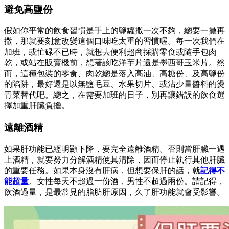
避免高鹽份
假如你平常的飲食習慣是手上的鹽罐撒一次不夠，總要一撒再
撒，那就要刻意改變這個口味吃太重的習慣喔。每一次我們在
加班，或忙碌不已時，就想去便利超商採購零食或隨手包肉
乾，或站在販賣機前，想著該吃洋芋片還是墨西哥玉米片。然
而，這種包裝的零食、肉乾總是落入高油、高糖份、及高鹽份
的陷阱，最好還是以無鹽毛豆、水果切片、或沾少量醬料的燙
青菜替代吧。總之，在需要加班的日子，別再讓錯誤的飲食選
擇加重肝臟負擔。
遠離酒精
如果肝功能已經明顯下降，要完全遠離酒精。否則當肝臟一遇
上酒精，就要努力分解酒精使其清除，因而停止執行其他肝臟
的重要任務。如果本身沒有肝病，但想要保肝的話，就
記得不
能超量
。女性每天不超過一份酒，男性不超過兩份。請記得，
飲酒過量，是最常見的脂肪肝原因，久了肝功能就會受影響。