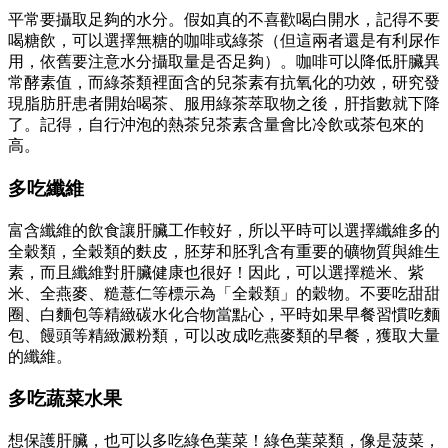
平常要攝取足夠的水分。假如真的不喜歡喝白開水，記得不要
喝糖飲，可以選擇無糖的咖啡或綠茶（但這兩者還是有利尿作
用，依舊要注意水分攝取量是否足夠）。咖啡可以降低肝臟異
常酵素值，而綠茶類裡面含的兒茶素有抗氧化的功效，研究發
現脂肪肝患者開始喝茶、服用綠茶萃取物之後，肝指數就下降
了。記得，自行沖泡的熱茶兒茶素含量會比冷飲或茶包來的
高。
多吃纖維
富含纖維的飲食讓肝臟工作較好，所以平時可以選擇纖維多的
全穀類，全穀類的麩皮，胚芽和胚乳含有重要的礦物質與維生
素，而且纖維對肝臟健康也很好！因此，可以選擇糙米、紫
米、全燕麥、糙薏仁等標示為「全穀類」的穀物。不要吃甜甜
圈、白麵包等精緻碳水化合物當點心，平時如果早餐習慣吃麵
包、饅頭等精緻澱粉類，可以改成吃燕麥類的早餐，獲取大量
的纖維。
多吃蔬菜水果
想保護肝臟，也可以多吃綠色葉菜！綠色葉菜類，像是菠菜，