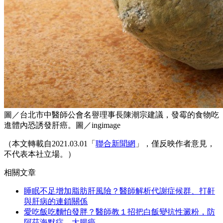
圖／台北市中醫師公會名譽理事長陳潮宗建議，發霉的食物吃
進體內恐誘發肝癌。圖／ingimage
（本文轉載自2021.03.01「
聯合新聞網
」，僅反映作者意見，
不代表本社立場。）
相關文章
睡眠不足增加脂肪肝風險？醫師解析代謝症候群、打鼾
與肝病的連鎖關係
愛吃飯吃麵怕發胖？醫師教１招把白飯變抗性澱粉，防
阿茲海默症、大腸癌