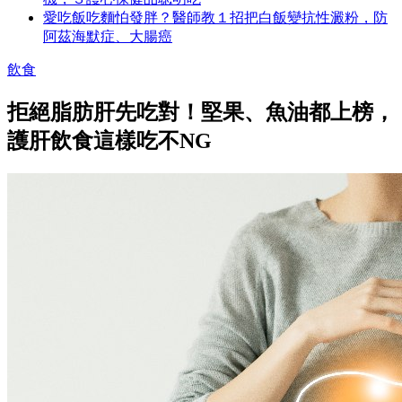
愛吃飯吃麵怕發胖？醫師教１招把白飯變抗性澱粉，防
阿茲海默症、大腸癌
飲食
拒絕脂肪肝先吃對！堅果、魚油都上榜，
護肝飲食這樣吃不NG