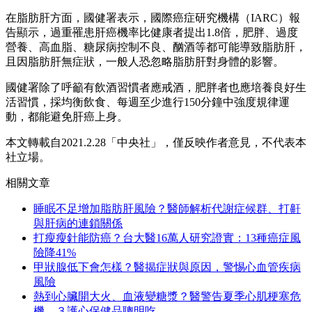
在脂肪肝方面，國健署表示，國際癌症研究機構（IARC）報
告顯示，過重罹患肝癌機率比健康者提出1.8倍，肥胖、過度
營養、高血脂、糖尿病控制不良、酗酒等都可能導致脂肪肝，
且因脂肪肝無症狀，一般人恐忽略脂肪肝對身體的影響。
國健署除了呼籲有飲酒習慣者應戒酒，肥胖者也應培養良好生
活習慣，採均衡飲食、每週至少進行150分鐘中強度規律運
動，都能避免肝癌上身。
本文轉載自2021.2.28「中央社」，僅反映作者意見，不代表本
社立場。
相關文章
睡眠不足增加脂肪肝風險？醫師解析代謝症候群、打鼾
與肝病的連鎖關係
打瘦瘦針能防癌？台大醫16萬人研究證實：13種癌症風
險降41%
甲狀腺低下會怎樣？醫揭症狀與原因，警惕心血管疾病
風險
熱到心臟開大火、血液變糖漿？醫警告夏季心肌梗塞危
機，３護心保健品聰明吃