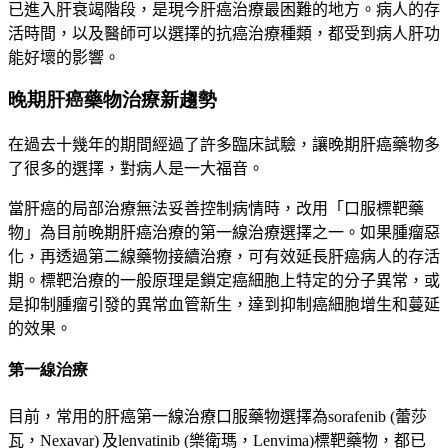
已進入肝衰竭階段，是現今肝癌治療最困難的地方。病人的存
活時間，以及醫師可以選擇的抗癌治療種類，都受到病人肝功
能好壞的影響。
晚期肝癌藥物治療新趨勢
在過去十幾年的期間經過了許多臨床試驗，讓晚期肝癌藥物多
了很多的選擇，對病人是一大福音。
當肝癌的局部治療無法妥善控制病情時，改用
「
口服標靶藥
物
」
為目前晚期肝癌治療的第一線治療選擇之一。如果腫瘤惡
化，再透過第二線藥物接續治療，可有效延長肝癌病人的存活
期。標靶治療的一般原理是鎖定癌細胞上特定的分子異常，或
是抑制腫瘤引發的異常血管新生，達到抑制癌細胞增生和蔓延
的效果
。
第一線治療
目前，常用的肝癌第一線治療口服藥物選擇為
sorafenib (
蕾莎
瓦，
Nexavar)
及
lenvatinib (
樂衛瑪，
Lenvima)
標靶藥物，都已