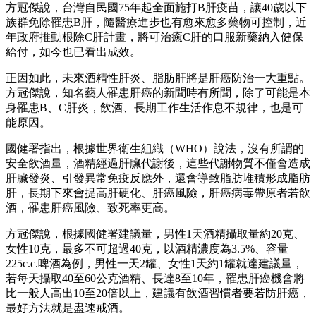
方冠傑說，台灣自民國75年起全面施打B肝疫苗，讓40歲以下
族群免除罹患B肝，隨醫療進步也有愈來愈多藥物可控制，近
年政府推動根除C肝計畫，將可治癒C肝的口服新藥納入健保
給付，如今也已看出成效。
正因如此，未來酒精性肝炎、脂肪肝將是肝癌防治一大重點。
方冠傑說，知名藝人罹患肝癌的新聞時有所聞，除了可能是本
身罹患B、C肝炎，飲酒、長期工作生活作息不規律，也是可
能原因。
國健署指出，根據世界衛生組織（WHO）說法，沒有所謂的
安全飲酒量，酒精經過肝臟代謝後，這些代謝物質不僅會造成
肝臟發炎、引發異常免疫反應外，還會導致脂肪堆積形成脂肪
肝，長期下來會提高肝硬化、肝癌風險，肝癌病毒帶原者若飲
酒，罹患肝癌風險、致死率更高。
方冠傑說，根據國健署建議量，男性1天酒精攝取量約20克、
女性10克，最多不可超過40克，以酒精濃度為3.5%、容量
225c.c.啤酒為例，男性一天2罐、女性1天約1罐就達建議量，
若每天攝取40至60公克酒精、長達8至10年，罹患肝癌機會將
比一般人高出10至20倍以上，建議有飲酒習慣者要若防肝癌，
最好方法就是盡速戒酒。