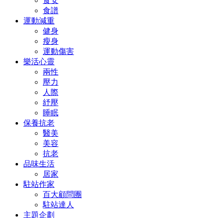
食安
食譜
運動減重
健身
瘦身
運動傷害
樂活心靈
兩性
壓力
人際
紓壓
睡眠
保養抗老
醫美
美容
抗老
品味生活
居家
駐站作家
百大顧問團
駐站達人
主題企劃