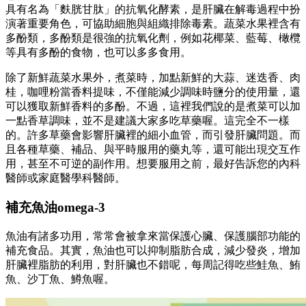
具有名為「麩胱甘肽」的抗氧化酵素，是肝臟在解毒過程中扮
演著重要角色，可協助細胞與組織排除毒素。蔬菜水果裡含有
多酚類，多酚類是很強的抗氧化劑，例如花椰菜、藍莓、橄欖
等具有多酚的食物，也可以多多食用。
除了新鮮蔬菜水果外，煮菜時，加點新鮮的大蒜、迷迭香、肉
桂，咖哩粉當香料提味，不僅能減少調味時鹽分的使用量，還
可以獲取新鮮香料的多酚。不過，這裡我們說的是煮菜可以加
一點香草調味，並不是建議大家多吃草藥喔。這完全不一樣
的。許多草藥會影響肝臟裡的細小血管，而引發肝臟問題。而
且各種草藥、補品、與平時服用的藥丸等，還可能出現交互作
用，甚至不可逆的副作用。想要服用之前，最好告訴您的內科
醫師或家庭醫學科醫師。
補充魚油omega-3
魚油有諸多功用，常常會被拿來當保護心臟、保護腦部功能的
補充食品。其實，魚油也可以抑制脂肪合成，減少發炎，增加
肝臟裡脂肪的利用，對肝臟也不錯呢，每周記得吃些鮭魚、鮪
魚、沙丁魚、鱒魚喔。