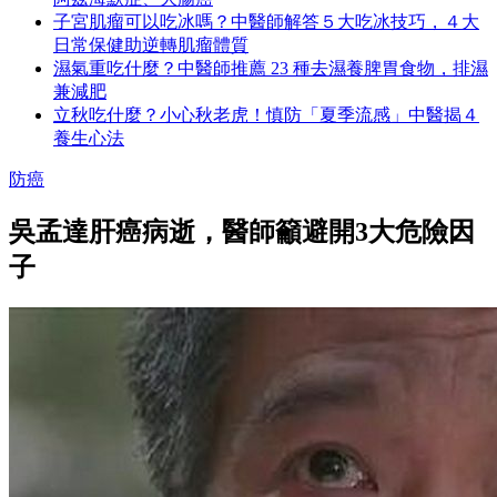
子宮肌瘤可以吃冰嗎？中醫師解答５大吃冰技巧，４大
日常保健助逆轉肌瘤體質
濕氣重吃什麼？中醫師推薦 23 種去濕養脾胃食物，排濕
兼減肥
立秋吃什麼？小心秋老虎！慎防「夏季流感」中醫揭４
養生心法
防癌
吳孟達肝癌病逝，醫師籲避開3大危險因
子