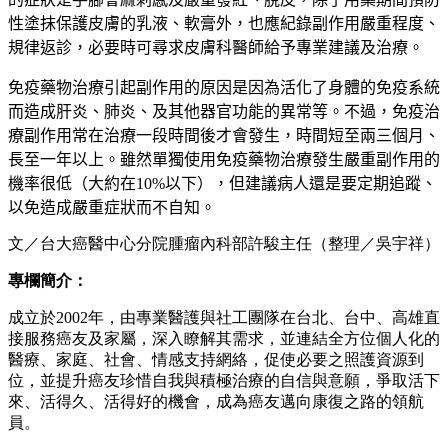
性塗抹保護皮膚的乳液、軟膏外，也應紀錄副作用嚴重程度、
規律返診，必要時可尋求皮膚科醫師給予專業建議及治療。
免疫藥物治療引起副作用的原因是因為活化了身體的免疫系統
而造成肝炎、肺炎、及其他器官功能的異常等。不過，免疫治
療副作用常在治療一段時間後才會發生，時間短至兩三個月、
長至一年以上。雖然單獨使用免疫藥物治療發生嚴重副作用的
機率很低（大約在
10%
以下），但建議病人還是要定期追蹤、
以免造成嚴重症狀而不自知。
文／台大癌醫中心分院腫瘤內科部許駿主任（整理／吳宇祥）
專欄簡介：
成立於2002年，由專業醫護與社工團隊在台北、台中、高雄直
接服務癌友及家屬，深入瞭解其需求，並連結全方位個人化的
醫療、家庭、社會、情感支持網絡，促使必要之照護資源到
位，並提升癌友珍惜自我與積極治療的自信與意願，爭取活下
來、活得久、活得好的機會，成為癌友邁向康復之路的領航
員。