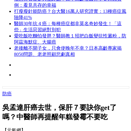
例：看見共存的幸福
打瘦瘦針能防癌？台大醫16萬人研究證實：13種癌症風
險降41%
醫師30年抗４癌：每種癌症都非莫名奇妙發生！「這
些」生活惡習絕對別犯
愛吃飯吃麵怕發胖？醫師教１招把白飯變抗性澱粉，防
阿茲海默症、大腸癌
老後離不開子女，只會使晚年不幸？日本高齡專家揭
8050問題、老老照顧悲劇真相
防癌
吳孟達肝癌去世，保肝７要訣你get了
嗎？中醫師再提醒年糕發霉不要吃
【元氣網】