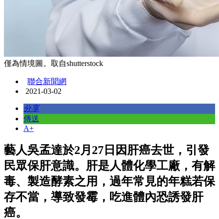
僅為情境圖。取自shutterstock
聯合新聞網
2021-03-02
分享
傳送
A+
藝人吳孟達於2月27日因肝癌去世，引發
民眾保肝意識。肝是人體化學工廠，有解
毒、製造酵素之用，過年常見的年糕若保
存不當，導致發霉，吃進體內恐誘發肝
癌。