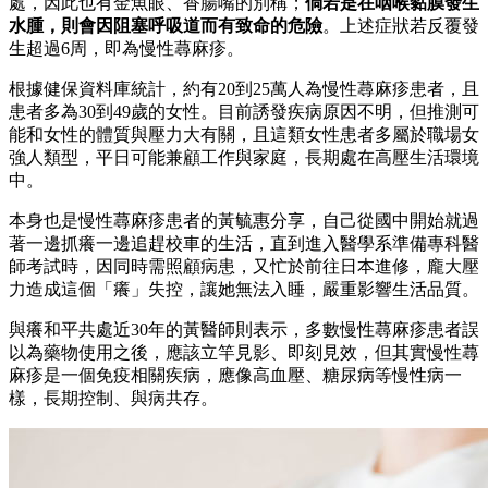
處，因此也有金魚眼、香腸嘴的別稱；
倘若是在咽喉黏膜發生
水腫，則會因阻塞呼吸道而有致命的危險
。上述症狀若反覆發
生超過6周，即為慢性蕁麻疹。
根據健保資料庫統計，約有20到25萬人為慢性蕁麻疹患者，且
患者多為30到49歲的女性。目前誘發疾病原因不明，但推測可
能和女性的體質與壓力大有關，且這類女性患者多屬於職場女
強人類型，平日可能兼顧工作與家庭，長期處在高壓生活環境
中。
本身也是慢性蕁麻疹患者的黃毓惠分享，自己從國中開始就過
著一邊抓癢一邊追趕校車的生活，直到進入醫學系準備專科醫
師考試時，因同時需照顧病患，又忙於前往日本進修，龐大壓
力造成這個「癢」失控，讓她無法入睡，嚴重影響生活品質。
與癢和平共處近30年的黃醫師則表示，多數慢性蕁麻疹患者誤
以為藥物使用之後，應該立竿見影、即刻見效，但其實慢性蕁
麻疹是一個免疫相關疾病，應像高血壓、糖尿病等慢性病一
樣，長期控制、與病共存。