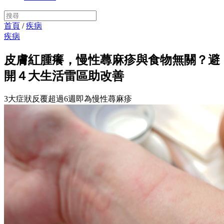
首頁
/
疾病
疾病
皮膚紅腫癢，慢性蕁麻疹與食物無關？避
開４大生活雷區助改善
3大症狀反覆超過6週即為慢性蕁麻疹