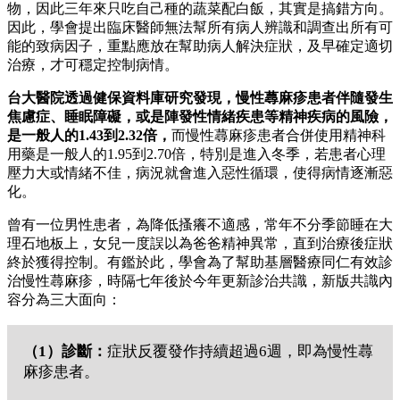
物，因此三年來只吃自己種的蔬菜配白飯，其實是搞錯方向。
因此，學會提出臨床醫師無法幫所有病人辨識和調查出所有可
能的致病因子，重點應放在幫助病人解決症狀，及早確定適切
治療，才可穩定控制病情。
台大醫院透過健保資料庫研究發現，慢性蕁麻疹患者伴隨發生
焦慮症、睡眠障礙，或是陣發性情緒疾患等精神疾病的風險，
是一般人的1.43到2.32倍，
而慢性蕁麻疹患者合併使用精神科
用藥是一般人的1.95到2.70倍，特別是進入冬季，若患者心理
壓力大或情緒不佳，病況就會進入惡性循環，使得病情逐漸惡
化。
曾有一位男性患者，為降低搔癢不適感，常年不分季節睡在大
理石地板上，女兒一度誤以為爸爸精神異常，直到治療後症狀
終於獲得控制。有鑑於此，學會為了幫助基層醫療同仁有效診
治慢性蕁麻疹，時隔七年後於今年更新診治共識，新版共識內
容分為三大面向：
（1）診斷：
症狀反覆發作持續超過6週，即為慢性蕁
麻疹患者。