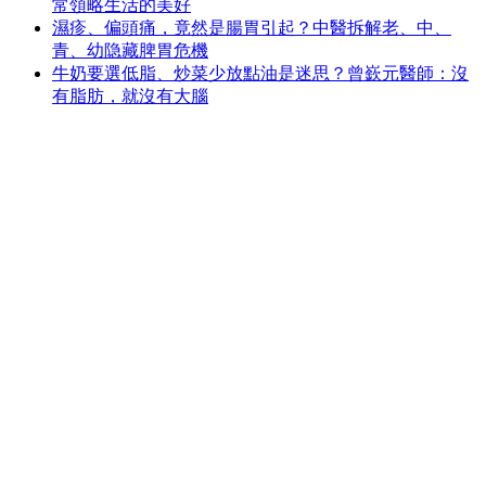
常領略生活的美好
濕疹、偏頭痛，竟然是腸胃引起？中醫拆解老、中、
青、幼隐藏脾胃危機
牛奶要選低脂、炒菜少放點油是迷思？曾嶔元醫師：沒
有脂肪，就沒有大腦