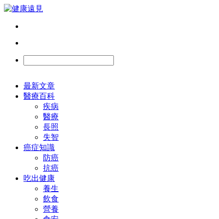
最新文章
醫療百科
疾病
醫療
長照
失智
癌症知識
防癌
抗癌
吃出健康
養生
飲食
營養