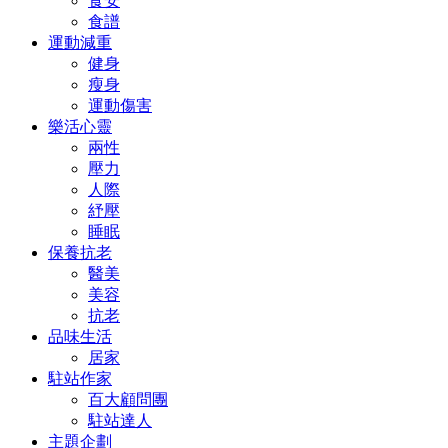
食安
食譜
運動減重
健身
瘦身
運動傷害
樂活心靈
兩性
壓力
人際
紓壓
睡眠
保養抗老
醫美
美容
抗老
品味生活
居家
駐站作家
百大顧問團
駐站達人
主題企劃