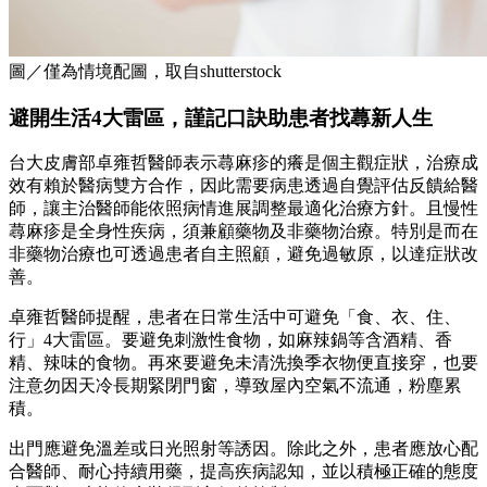
圖／僅為情境配圖，取自shutterstock
避開生活4大雷區，謹記口訣助患者找蕁新人生
台大皮膚部卓雍哲醫師表示蕁麻疹的癢是個主觀症狀，治療成
效有賴於醫病雙方合作，因此需要病患透過自覺評估反饋給醫
師，讓主治醫師能依照病情進展調整最適化治療方針。且慢性
蕁麻疹是全身性疾病，須兼顧藥物及非藥物治療。特別是而在
非藥物治療也可透過患者自主照顧，避免過敏原，以達症狀改
善。
卓雍哲醫師提醒，患者在日常生活中可避免「食、衣、住、
行」4大雷區。要避免刺激性食物，如麻辣鍋等含酒精、香
精、辣味的食物。再來要避免未清洗換季衣物便直接穿，也要
注意勿因天冷長期緊閉門窗，導致屋內空氣不流通，粉塵累
積。
出門應避免溫差或日光照射等誘因。除此之外，患者應放心配
合醫師、耐心持續用藥，提高疾病認知，並以積極正確的態度