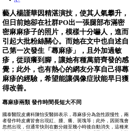
藝人楊謹華因精湛演技，使其人氣攀升，
但日前她卻在社群PO出一張腿部布滿密
密麻麻疹子的照片，模樣十分嚇人，進而
引起大批粉絲關心。而她在文中也自述自
己第一次發生「蕁麻疹」，且外加過敏
疹，從頭癢到腳，讓她有種萬箭齊發的感
覺；此外，也有熱心的網友分享自己得蕁
麻疹的經驗，希望能讓偶像症狀能早日獲
得改善。
蕁麻疹兩類 發作時間長短大不同
國泰醫院皮膚科陳怡安醫師表示，蕁麻疹分為急性跟慢性，兩
者發作時皮膚皆會出現紅、腫、癢、斑塊等；此外，因斑塊會
忽然出現，但通常快則在數分鐘至幾小時後自動消失，這種來