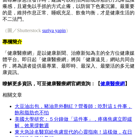
癢感，且避免以手抓的方式止癢，以防留下色素沉澱。最重要
的是，維持作息正常、睡眠充足、飲食均衡，才是健康生活的
不二法門。
（圖／Shutterstock
suriya yapin
）
專欄簡介
「健康醫療網」是以健康新聞、治療新知為主的全方位健康媒
體平台。即日起「健康醫療網」將與「健康遠見」網站共同合
作，將為讀者提供最專業、最即時、最深入、最樂活的多元健
康資訊。
瞭解更多資訊，可至健康醫療網官網查詢：【
健康醫療網
】
相關文章
大豆油出包，豬油意外翻紅？營養師：吃對這１件事，
飽和脂肪也不怕
美國大學研究：５分鐘做「這件事」，疼痛焦慮立即緩
解，效果撐數週
東大急診名醫寫給焦慮世代的心靈指南！這樣做，在日