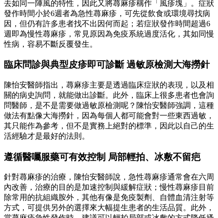
去如同一陣風的特性，因此又將蕁麻疹稱作「風疹塊」。症狀
發作時間小於6週者為急性蕁麻疹，可先從飲食或環境尋找病
因，但仍有許多患者找不出因何而起；若症狀發作時間超過6
週即為慢性蕁麻疹，常見原因為免疫系統過度活化，其如同慢
性病，容易不斷反覆發生。
臨床問診與典型皮疹即可診斷 過敏原檢測大海撈針
陳怡安醫師指出，蕁麻疹主要是透過臨床症狀的表現，以及相
關的病史詢問，就能做出診斷。此外，臨床上很多患者也會詢
問醫師，是不是需要做過敏原檢測呢？陳怡安醫師強調，這種
做法有點像大海撈針，因為每個人都可能會對一些東西過敏，
其只能作為參考，但不是實務上絕對的標準，因此以自己的生
活經驗才是最好的法則。
遵循醫囑服藥可有效控制 局部輕拍、冰敷不留疤
針對蕁麻疹的治療，陳怡安醫師說，急性蕁麻疹通常會在六周
內改善，治療的目的是加速控制與緩解症狀；慢性蕁麻疹目前
除常用的抗組織胺外，其他有像是免疫製劑、自體血清注射等
方式，可提供另外的選擇來大幅提生患者的生活品質。此外，
當蕁麻疹急性發作時，建議可以輕拍局部或冰敷的方式降低搔