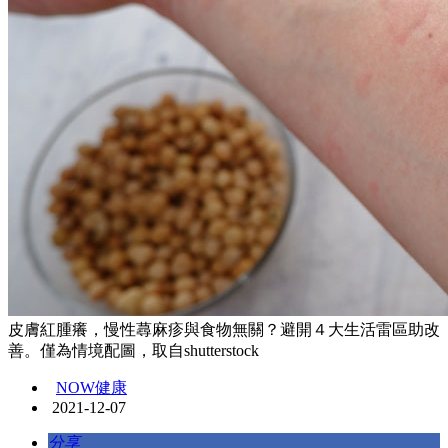
皮膚紅腫癢，慢性蕁麻疹與食物無關？避開４大生活雷區助改
善。僅為情境配圖，取自shutterstock
NOW健康
2021-12-07
分享