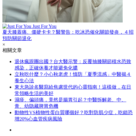
Just For You
夏天膝蓋痛、僵硬卡卡？醫警告：吃冰恐催化關節發炎，４招
預防關節退化
×
相關文章
退休瘋跟團出國？台大醫示警：反覆抽膝關節積水恐致
感染，正確休養才能避免化膿
立秋吃什麼？小心秋老虎！慎防「夏季流感」中醫揭４
養生心法
東大急診名醫寫給焦慮世代的心靈指南！這樣做，在日
常領略生活的美好
濕疹、偏頭痛，竟然是腸胃引起？中醫拆解老、中、
青、幼隐藏脾胃危機
動物性VS植物性蛋白質哪個好？吃對防肌少症，吃錯恐
增20%心血管疾病風險