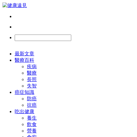
最新文章
醫療百科
疾病
醫療
長照
失智
癌症知識
防癌
抗癌
吃出健康
養生
飲食
營養