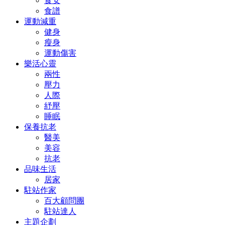
食安
食譜
運動減重
健身
瘦身
運動傷害
樂活心靈
兩性
壓力
人際
紓壓
睡眠
保養抗老
醫美
美容
抗老
品味生活
居家
駐站作家
百大顧問團
駐站達人
主題企劃