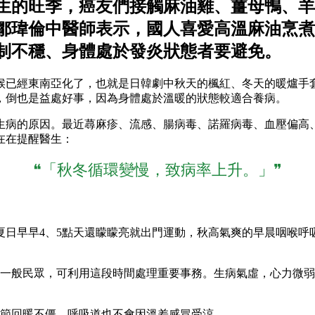
生的旺季，癌友們接觸麻油雞、薑母鴨、羊
鄒瑋倫中醫師表示，國人喜愛高溫麻油烹煮
制不穩、身體處於發炎狀態者要避免。
候已經東南亞化了，也就是日韓劇中秋天的楓紅、冬天的暖爐手
，倒也是益處好事，因為身體處於溫暖的狀態較適合養病。
生病的原因。最近蕁麻疹、流感、腸病毒、諾羅病毒、血壓偏高
在在提醒醫生：
❝「秋冬循環變慢，致病率上升。」❞
夏日早早4、5點天還矇矇亮就出門運動，秋高氣爽的早晨咽喉呼
或一般民眾，可利用這段時間處理重要事務。生病氣虛，心力微
關節回暖不僵、呼吸道也不會因溫差感冒受涼。