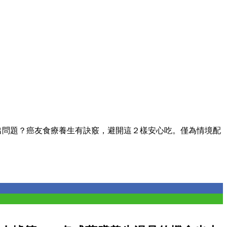
出問題？癌友食療養生有訣竅，避開這２樣安心吃。僅為情境配