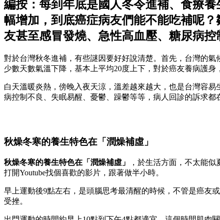
編按：每到年底是國人冬令進補、食療養
幅增加，到底癌症病友們能不能吃補呢？
友甚至感冒發燒、急性高血壓、糖尿病控
對於台灣秋冬進補，有些謎因要好好說清楚。首先，台灣的氣
少數天數氣溫下降，基本上平均20度上下，對於癌友養病護身
白天溫暖炎熱，傍晚入夜天涼，溫差越來越大，也是台灣容易
病控制不良、失眠易醒、憂鬱、躁鬱等等，病人回診的訴求都
秋燥冬寒的養生特色在「潤燥補虛」
秋燥冬寒的養生特色在「潤燥補虛」
，於生活方面，不太能似
打開Youtube找個喜歡的影片，跟著做半小時。
早上運動後9點左右，是頭腦思考最清醒的時候，不管是癌友
受挫。
出門運動的時間約早上10點到下午4點都適宜，這個時間肌肉