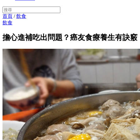
首頁
/
飲食
飲食
擔心進補吃出問題？癌友食療養生有訣竅