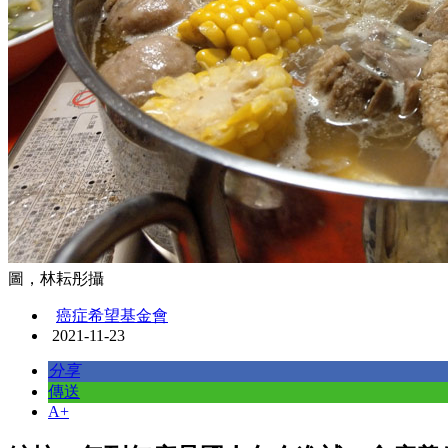
圖，林耘彤攝
癌症希望基金會
2021-11-23
分享
傳送
A+