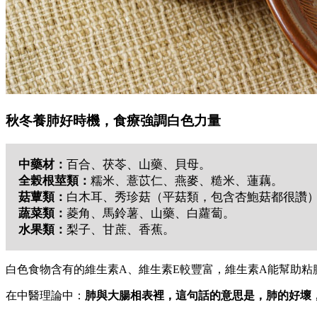
秋冬養肺好時機，食療強調白色力量
中藥材：
百合、茯苓、山藥、貝母。
全榖根莖類：
糯米、薏苡仁、燕麥、糙米、蓮藕。
菇蕈類：
白木耳、秀珍菇（平菇類，包含杏鮑菇都很讚
蔬菜類：
菱角、馬鈴薯、山藥、白蘿蔔。
水果類：
梨子、甘蔗、香蕉。
白色食物含有的維生素A、維生素E較豐富，維生素A能幫助粘
在中醫理論中：
肺與大腸相表裡，這句話的意思是，肺的好壞