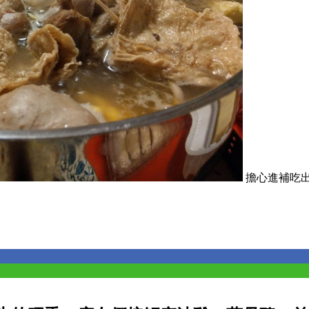
擔心進補吃