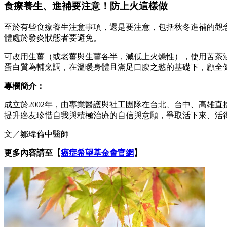
食療養生、進補要注意！防上火這樣做
至於有些食療養生注意事項，還是要注意，包括秋冬進補的觀
體處於發炎狀態者要避免。
可改用生薑（或老薑與生薑各半，減低上火燥性），使用苦茶
蛋白質為輔烹調，在溫暖身體且滿足口腹之慾的基礎下，顧全
專欄簡介：
成立於2002年，由專業醫護與社工團隊在台北、台中、高雄
提升癌友珍惜自我與積極治療的自信與意願，爭取活下來、活
文／鄒瑋倫中醫師
更多內容請至【
癌症希望基金會官網
】