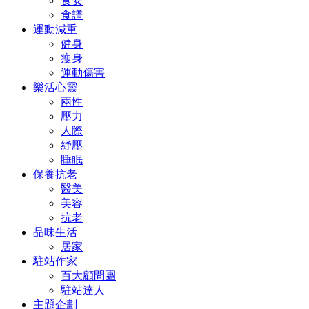
食安
食譜
運動減重
健身
瘦身
運動傷害
樂活心靈
兩性
壓力
人際
紓壓
睡眠
保養抗老
醫美
美容
抗老
品味生活
居家
駐站作家
百大顧問團
駐站達人
主題企劃