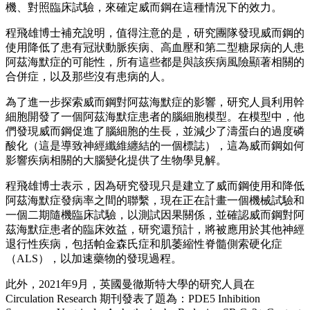
機、對照臨床試驗，來確定威而鋼在這種情況下的效力。
程飛雄博士補充說明，值得注意的是，研究團隊發現威而鋼的
使用降低了患有冠狀動脈疾病、高血壓和第二型糖尿病的人患
阿茲海默症的可能性，所有這些都是與該疾病風險顯著相關的
合併症，以及那些沒有患病的人。
為了進一步探索威而鋼對阿茲海默症的影響，研究人員利用幹
細胞開發了一個阿茲海默症患者的腦細胞模型。在模型中，他
們發現威而鋼促進了腦細胞的生長，並減少了濤蛋白的過度磷
酸化（這是導致神經纖維纏結的一個標誌），這為威而鋼如何
影響疾病相關的大腦變化提供了生物學見解。
程飛雄博士表示，因為研究發現只是建立了威而鋼使用和降低
阿茲海默症發病率之間的聯繫，現在正在計畫一個機械試驗和
一個二期隨機臨床試驗，以測試因果關係，並確認威而鋼對阿
茲海默症患者的臨床效益，研究還預計，將被應用於其他神經
退行性疾病，包括帕金森氏症和肌萎縮性脊髓側索硬化症
（ALS），以加速藥物的發現過程。
此外，2021年9月，英國曼徹斯特大學的研究人員在
Circulation Research 期刊發表了題為：PDE5 Inhibition