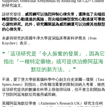
Suppresses Ventricular Arrhythmias by Reducing SR Ca2+ Content
的研究論文。
該研究發現，
威而鋼可以強烈抑制心律失常，還降低了尖端扭
轉型室性心動過速的風險，而尖端扭轉型室性心動過速可導致
心源性猝死。此外，研究團隊認為威而鋼還可以治療其他類型
的心律失常。
未參與研究的英國牛津大學資深臨床專家科伊喬夫（Ivan
Koychev）表示，
❝「這項研究是『令人振奮的發展』，因為它
指出『一種特定藥物』或可提供治療阿茲海
默症的新方法。」❞
不過，愛丁堡大學探索腦科學中心副主任史派爾—瓊斯（Tara
Spires-Jones）則指出，仍有幾項重要的限制須納入考量，雖然
這項研究提供的數據在科學上很值得玩味，但不會立刻開始為
了預防阿茲海默症而服用威而鋼。
英國阿茲海默症學會（Alzheimer’s Research UK）研究主任柯