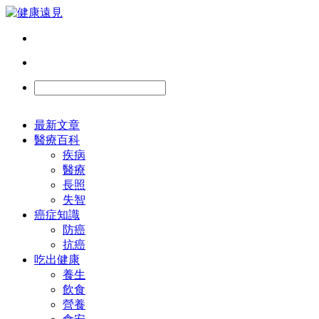
最新文章
醫療百科
疾病
醫療
長照
失智
癌症知識
防癌
抗癌
吃出健康
養生
飲食
營養