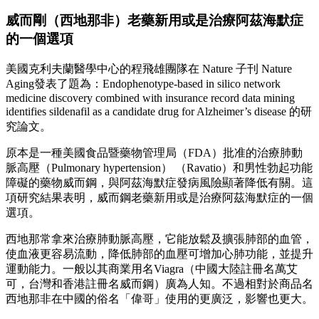
威而剛
（西地那非）老藥新用或是治療阿茲海默症
的一個選項
美國克利夫蘭醫學中心的程飛雄團隊在 Nature 子刊 Nature
Aging發表了題為：Endophenotype-based in silico network
medicine discovery combined with insurance record data mining
identifies sildenafil as a candidate drug for Alzheimer’s disease 的研
究論文。
原本是一種美國食品暨藥物管理局（FDA）批准的治療肺動
脈高壓（Pulmonary hypertension） （Ravatio）和男性勃起功能
障礙的藥物威而鋼，與阿茲海默症發病風險顯著降低有關。這
項研究結果表明，威而鋼老藥新用或是治療阿茲海默症的一個
選項。
西地那常拿來治療肺動脈高壓，它能放鬆及擴張肺部的血管，
使血液更容易流動，降低肺部的血壓可增加心肺功能，並提升
運動能力。一般以其商業用名Viagra（中國大陸註冊名萬艾
可，台灣和香港註冊名威而鋼）廣為人知。不過相對於商品名
西地那非在中國的俗名「偉哥」使用的更廣泛，影響也更大。