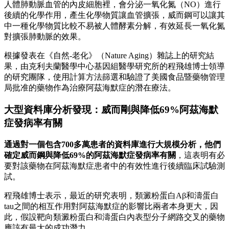
人體肺動脈血管的內皮細胞裡，會分泌一氧化氮（NO）進行
後續的化學作用，產生化學物質讓血管擴張，威而鋼可以讓其
中一種化學物質比較不易被人體酵素分解，有效延長一氧化氮
對擴張肺動脈的效果。
根據發表在《自然-老化》（Nature Aging）雜誌上的研究結
果，由克利夫蘭醫學中心基因組醫學研究所的程飛雄博士領導
的研究團隊，使用計算方法篩選和驗證了美國食品暨藥物管理
局批准的藥物作為治療阿茲海默症的潛在療法。
大型資料庫分析發現：
威而剛
與降低69%阿茲海默
症發病率有關
通過對一個包含700多萬患者的資料庫進行大規模分析，他們
確定威而鋼與降低69%的阿茲海默症發病率有關
，這表明有必
要對該藥物在阿茲海默症患者中的有效性進行後續臨床試驗測
試。
程飛雄博士表示，最近的研究表明，類澱粉蛋白Aβ和濤蛋白
tau之間的相互作用對阿茲海默症的影響比兩者本身更大，因
此，假設靶向類澱粉蛋白和濤蛋白內表型分子網路交叉的藥物
應該有最大的成功潛力。