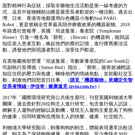
面對精神行為症狀，採取非藥物生活活動是第一線考慮的方
式，這其中寵物輔助治療是最受長者歡迎的一種活動。過去台
灣、日本、香港等地都運用白色機器小海豹Seal PARO
Robot，更是號稱全世界最具陪伴療癒效果的機器寵物。2018
年路透社曾報導，英國「坦波曼屋」養老院（Templeman
House）引進一種名為「餅乾」（Biscuit）的機器狗，能與認
知症老人患者互動，喚起他們的塵封記憶，進行懷舊療法活
動，誘發他們與照護者對話，深受住戶歡迎。
在英格蘭南部營運「坦波曼屋」等數家養老院的Care South公
司副執行長博德（Simon Bird）指出，「餅乾」能有效減輕認
知症住民的壓力與焦慮，轉移他們的情緒焦點，並鼓勵社交互
動，刺激他們回想昔日往事。（
請見「機器寵物」來穩定失智
症長者情緒 | 伊佳奇 | 健康遠見 (gvm.com.tw)
）
2017年「國際環境研究與公共衛生期刊」刊登英國利物浦大學
團隊，過去曾針對26位狗主人進行研究，包含進行個人訪談，
瞭解主人遛狗的經驗以及動機，發現主人遛狗主要是為了狗狗
的健康，但同時遛狗也增加主人的快樂、健康、社交能力。
利物浦大學研究顯示，飼養狗狗的飼主，體能表現通常比較活
躍，飼主為了保持狗狗健康，每次遛狗時，至少會快走30分