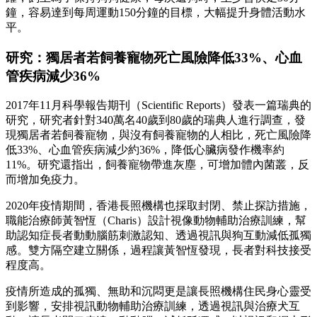
鐘，容易達到每周運動150分鐘的目標，大幅提升身體活動水
平。
研究：獨居者若飼養寵物死亡風險降低33%、心血
管疾病減少36%
2017年11月科學報告期刊（Scientific Reports）發表一篇瑞典的
研究，研究者針對340萬名40歲到80歲的瑞典人進行調查，發
現獨居者若飼養寵物，與沒有飼養寵物的人相比，死亡風險降
低33%、心血管疾病減少約36%，降低心臟病發作機率約
11%。研究還指出，飼養寵物帶進灰塵，可增加體內菌叢，反
而增加免疫力。
2020年疫情期間，香港長照機構也採取封閉、禁止探訪措施，
職能治療師黃智恆（Charis）設計視像動物輔助治療訓練，幫
助認知症長者動動腦筋刺激認知、透過視訊與狗互動減低孤獨
感。雙方隔空建立關係，過程讓黃智恆發現，長者對科技接受
程度高。
疫情所造成的孤獨、無助和沉悶更是讓長照機構住民身心靈受
到影響，安排視訊動物輔助治療訓練，透過視訊與治療犬互