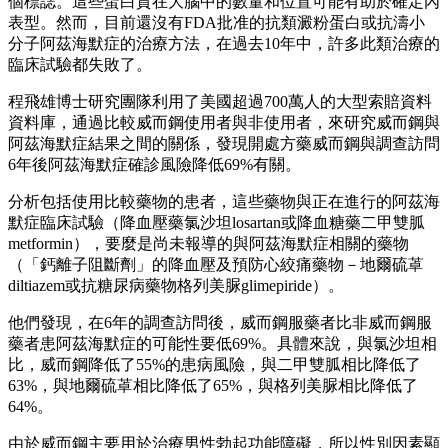
個標誌。這些蛋白質在大腦中的數量和位置可能有助於確定內
表型。然而，目前還沒有FDA批准的抗類澱粉蛋白或抗濤小
分子阿茲海默症的治療方法，在過去10年中，許多此類治療的
臨床試驗都失敗了。
程飛雄博士研究團隊利用了美國超過700萬人的大型索賠資料
資料庫，通過比較威而鋼使用者與非使用者，來研究威而鋼與
阿茲海默症結果之間的關係，發現開處方藥威而鋼與調查訪問
6年後阿茲海默症確診風險降低69%有關。
分析包括使用比較藥物的患者，這些藥物與正在進行的阿茲海
默症臨床試驗（降血壓藥氯沙坦losartan或降血糖藥二甲雙胍
metformin），要麼是尚未報導的與阿茲海默症相關的藥物
（「鈣離子阻斷劑」的降血壓及預防心絞痛藥物－地爾硫䓬
diltiazem或抗糖尿病藥物格列美脲glimepiride）。
他們發現，在6年的調查訪問後，威而鋼服藥者比非威而鋼服
藥者患阿茲海默症的可能性要低69%。具體來說，與氯沙坦相
比，威而鋼降低了55%的患病風險，與二甲雙胍相比降低了
63%，與地爾硫䓬相比降低了65%，與格列美脲相比降低了
64%。
由於威而鋼主要用於治療男性勃起功能障礙，所以性別因素顯