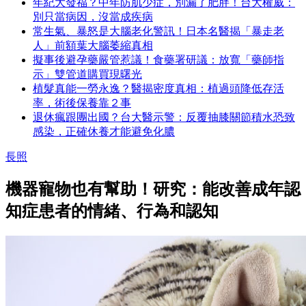
年紀大發福？中年防肌少症，別漏了肥胖！台大權威：
別只當病因，沒當成疾病
常生氣、暴怒是大腦老化警訊！日本名醫揭「暴走老
人」前額葉大腦萎縮真相
擬事後避孕藥嚴管惹議！食藥署研議：放寬「藥師指
示」雙管道購買現曙光
植髮真能一勞永逸？醫揭密度真相：植過頭降低存活
率，術後保養靠２事
退休瘋跟團出國？台大醫示警：反覆抽膝關節積水恐致
感染，正確休養才能避免化膿
長照
機器寵物也有幫助！研究：能改善成年認
知症患者的情緒、行為和認知