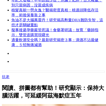
年紀大發福？中年防肌少症，別漏了肥胖！台大權威：
別只當病因，沒當成疾病
植髮真能一勞永逸？醫揭密度真相：植過頭降低存活
率，術後保養靠２事
魚油不是大腦萬靈丹！研究揭高劑量DHA難防失智，這
些才是關鍵重點
擬事後避孕藥嚴管惹議！食藥署研議：放寬「藥師指
示」雙管道購買現曙光
適量飲酒安全嗎？最新研究揭密３事：滴酒不沾最健
康，５招無痛減酒
抗老
閱讀、拼圖都有幫助！研究顯示：保持大
腦活躍，可延緩阿茲海默症五年