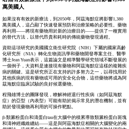
萬美國人
如果沒有有效的新療法，到2050年，阿茲海默症將影響1,380
萬美國人，這凸顯了快速發展預防和治療策略的必要性。藥物
再利用——將現有藥物用於新的治療目的——提供了一種實用
的替代方法，以替代昂貴和耗時的傳統藥物發現過程。
資助這項研究的美國國立衛生研究院（NIH）下屬的國家高齡
化研究所（NIA）轉化生物資訊學和藥物開發專案主任、醫學
博士Jean Yuan表示，這篇論文是精準醫學研究領域不斷發展的
一個例子，大資料是連接現有藥物和阿茲海默症這樣的複雜疾
病的關鍵。這是研究所正在支持的許多努力之一，以尋找用於
其他疾病的現有藥物或可用的安全化合物，這些藥物將成為阿
茲海默症臨床試驗的良好候選藥物。
程飛雄博士的團隊發現，瞭解神經退行性疾病（如阿茲海默
症）的亞型（內表型）可能有助於揭示常見的潛在機制，並有
助於發現藥物再利用的可操作靶點。
β-類澱粉蛋白和濤蛋白tau在大腦中的積累導致類澱粉蛋白斑塊
和濤神經纖維纏結——這是與阿茲海默症相關的大腦變化的兩