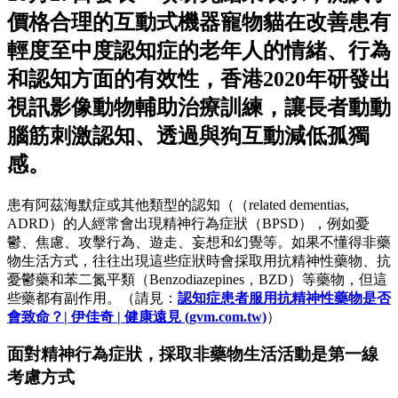
價格合理的互動式機器寵物貓在改善患有
輕度至中度認知症的老年人的情緒、行為
和認知方面的有效性，香港2020年研發出
視訊影像動物輔助治療訓練，讓長者動動
腦筋刺激認知、透過與狗互動減低孤獨
感。
患有阿茲海默症或其他類型的認知（（related dementias,
ADRD）的人經常會出現精神行為症狀（BPSD），例如憂
鬱、焦慮、攻擊行為、遊走、妄想和幻覺等。如果不懂得非藥
物生活方式，往往出現這些症狀時會採取用抗精神性藥物、抗
憂鬱藥和苯二氮平類（Benzodiazepines，BZD）等藥物，但這
些藥都有副作用。（請見：
認知症患者服用抗精神性藥物是否
會致命？| 伊佳奇 | 健康遠見 (gvm.com.tw)
）
面對精神行為症狀，採取非藥物生活活動是第一線
考慮方式