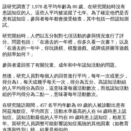
該研究調查了 1,978 名平均年齡為 80 歲、在研究開始時沒有
患認知症的人。這些人平均被追蹤了七年。為了確定他們是否
患有認知症，參與者每年都會接受檢查，其中包括一些認知測
試。
研究開始時，人們以五分制對七項活動的參與情況進行了評
分。問題包括：「在過去的一年裡，你多久看一次書？」以及
「在過去的一年中，你玩跳棋、棋盤遊戲、紙牌或拼圖等遊戲
的頻率如何？」
參與者還回答了有關兒童、成年和中年認知活動的問題。
然後，研究人員對每個人的回答進行平均，每年一次或更少，
得分為1，每天或幾乎每天一次，得分為五分。高認知活動組
的人平均得分為四分，這意味著每週活動數次，而低認知活動
組的平均得分為二點一，意味著每年活動數次。
在研究隨訪期間，457 名平均年齡為 89 歲的人被診斷出患有
阿茲海默症。平均而言，活動水準最高的人在 94 歲時患上認
知症。認知活動最低的人平均在 89 歲時患上認知症，相差五
年。當研究人員調整可能影響認知症風險的其他因素（如教育
水準和性別）時，結果是相似的。