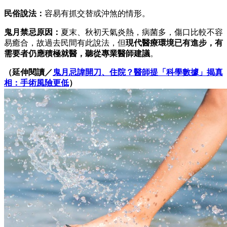
民俗說法：
容易有抓交替或沖煞的情形。
鬼月禁忌原因：
夏末、秋初天氣炎熱，病菌多，傷口比較不容
易癒合，故過去民間有此說法，但
現代醫療環境已有進步，有
需要者仍應積極就醫，聽從專業醫師建議
。
（延伸閱讀／
鬼月忌諱開刀、住院？醫師提「科學數據」揭真
相：手術風險更低
）