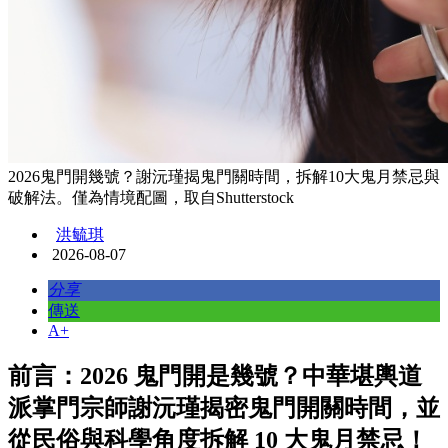
2026鬼門開幾號？謝沅瑾揭鬼門關時間，拆解10大鬼月禁忌與
破解法。僅為情境配圖，取自Shutterstock
洪毓琪
2026-08-07
分享
傳送
A+
前言：2026 鬼門開是幾號？中華堪輿道
派掌門宗師謝沅瑾揭密鬼門開關時間，並
從民俗與科學角度拆解 10 大鬼月禁忌！