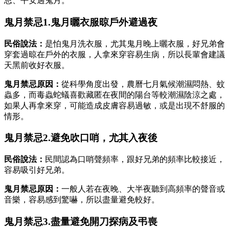
思、平安過鬼月。
鬼月禁忌1.鬼月曬衣服晾戶外避過夜
民俗說法：
是怕鬼月洗衣服，尤其鬼月晚上曬衣服，好兄弟會
穿套過晾在戶外的衣服，人拿來穿容易生病，所以長輩會建議
天黑前收好衣服。
鬼月禁忌原因：
從科學角度出發，農曆七月氣候潮濕悶熱、蚊
蟲多，而毒蟲蛇蟻喜歡藏匿在夜間的陽台等較潮濕陰涼之處，
如果人再拿來穿，可能造成皮膚容易過敏，或是出現不舒服的
情形。
鬼月禁忌2.避免吹口哨，尤其入夜後
民俗說法：
民間認為口哨聲頻率，跟好兄弟的頻率比較接近，
容易吸引好兄弟。
鬼月禁忌原因：
一般人若在夜晚、大半夜聽到高頻率的聲音或
音樂，容易感到驚嚇，所以盡量避免較好。
鬼月禁忌3.盡量避免開刀探病及弔喪