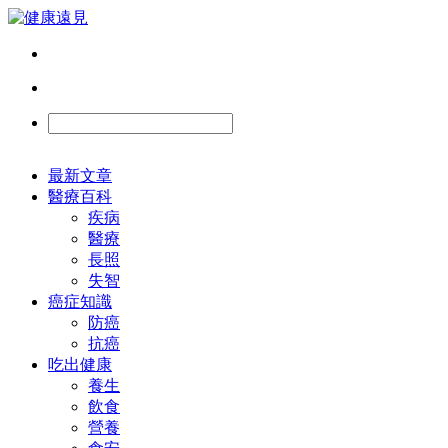
最新文章
醫療百科
疾病
醫療
長照
失智
癌症知識
防癌
抗癌
吃出健康
養生
飲食
營養