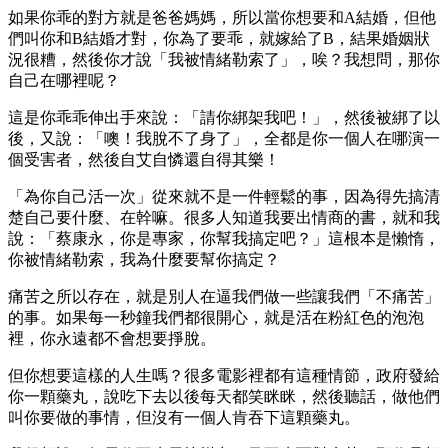
如果你乖的對方就是爸爸媽媽，所以當你想要和A結婚，但他
們叫你和B結婚才對，你為了要乖，就嫁給了B，結果婚姻狀
況很糟，然後你才說「我被情緒勒索了」，唉？我想問，那你
自己在哪裡呢？
這是你乖乖伸出手來說：「請你綁架我吧！」，然後被綁了以
後，又說：「噢！我脫不了身了」，全都是你一個人在哪演一
個受害者，然後自艾自憐還自得其樂！
「為你自己活一次」從來就不是一件輕鬆的事，因為得先搞清
楚自己要什麼、在幹嘛。很多人知道我要出情商的書，就和我
說：「蔡康永，你是專家，你幫我搞定吧？」這根本是懶惰，
你被情緒勒索，我為什麼要幫你搞定？
痛苦之所以存在，就是別人在逼我們做一些讓我們「不痛苦」
的事。如果每一秒鐘我們都很開心，就是活在粉紅色的泡泡
裡，你永遠都不會想要掙脫。
但你想要這樣的人生嗎？很多電影裡都有這種情節，政府發給
你一顆藥丸，說吃下去以後每天都笑眯眯，然後聽話，做他們
叫你要做的事情，但沒有一個人肯吞下這顆藥丸。