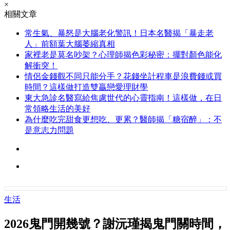
×
相關文章
常生氣、暴怒是大腦老化警訊！日本名醫揭「暴走老
人」前額葉大腦萎縮真相
家裡老是莫名吵架？心理師揭色彩秘密：擺對顏色能化
解衝突！
情侶金錢觀不同只能分手？花錢坐計程車是浪費錢或買
時間？這樣做打造雙贏戀愛理財學
東大急診名醫寫給焦慮世代的心靈指南！這樣做，在日
常領略生活的美好
為什麼吃完甜食更想吃、更累？醫師揭「糖宿醉」：不
是意志力問題
生活
2026鬼門開幾號？謝沅瑾揭鬼門關時間，