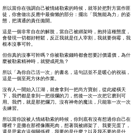
所以當你在強調自己被情緒勒索的時候，就等於把對方當作匪
徒，你會做出反應中最偷懶的部分：擺出「我無能為力」的姿
態，把溝通的責任拋開。
這是一個非常自在的解脫，當自己被綁架時，抱持這種態度，
會發現一切都好輕鬆，反正我就是任人宰割，我就要倒霉，我
根本沒事可幹。
但你真的沒事可幹嗎？你被勒索錢時都會想要討價還價，為什
麼被勒索精神時，就變成死魚？
所以「為你自己活一次」的書名，這句話並不是暖心的祝福，
這是一個至死方休的作業。
沒有人一開始入江湖，就會拿到一把尚方寶劍，從此縱橫天
下，我們都是拿到一把很爛的刀，然後一次一次把它磨到可
用。我們，就是那把爛刀。沒有神奇的魔法，只能靠一次一次
去練習。
所以當你說被人情緒勒索的時候，你到底有沒有想過你自己在
哪裡？是攤在那裡像團死肉，想著我被綁架了、我要完蛋了，
還是思索在這個關係裡，我要的是什麼？以及我不要的是什