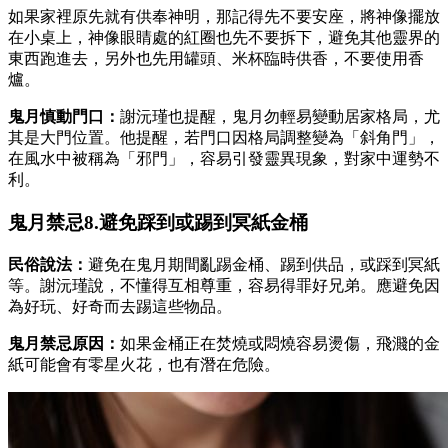
如果家裡原先就有供奉神明，那記得先不要安座，將神像擺放
在小桌上，神像眼睛處的紅圈也先不要拆下，避免其他靈界的
東西跑進去，另外也先用罐頭、米杯臨時供香，不要使用香
爐。
鬼月慎動門口：
謝沅瑾也提醒，鬼月勿輕易變動居家格局，尤
其是大門位置。他提醒，若門口因格局調整變為「斜角門」，
在風水中被稱為「邪門」，容易引發靈異現象，對家中運勢不
利。
鬼月禁忌8.避免踩到或踢到冥紙金桶
民俗說法：
避免在鬼月期間亂踢金桶、踢到供品，或踩到冥紙
等。謝沅瑾說，不懂得互相尊重，容易得罪好兄弟。應避免因
為好玩、好奇而去踢這些物品。
鬼月禁忌原因：
如果金桶正在焚燒或悶燒容易燙傷，飛濺的金
紙可能會有零星火花，也有潛在危險。