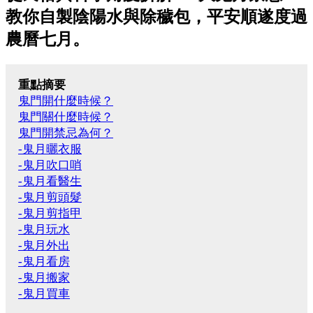
教你自製陰陽水與除穢包，平安順遂度過
農曆七月。
重點摘要
鬼門開什麼時候？
鬼門關什麼時候？
鬼門開禁忌為何？
-鬼月曬衣服
-鬼月吹口哨
-鬼月看醫生
-鬼月剪頭髮
-鬼月剪指甲
-鬼月玩水
-鬼月外出
-鬼月看房
-鬼月搬家
-鬼月買車