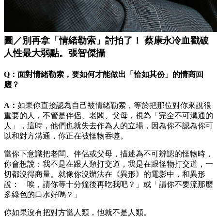
圖／別再拿「情緒勒索」討拍了！ 蔡康永冷血戳破
人性最大弱點。張智傑攝
Q：面對情緒勒索，要如何才能做出「恰如其份」的情商回
應？
A
：
如果你直接認為自己被情緒勒索，等於把那位對你來說很
重要的人，不管是伴侶、老闆、父母，視為「完全不可溝通的
人」，這時，他們也就失去作為人的立場，因為你不認為你可
以和對方溝通，你正在被怪物吞噬。
當你下意識把老闆、伴侶或父母，描述為不可辨認的怪物時，
你會想說：我不是在跟人類打交道，我是在跟怪物打交道，一
切都沒得商量。就像你沒辦法在《異形》的電影中，和異形
說：「唉，請你等十分鐘後再吃我吧？」或「請你不要流那麼
多綠色的口水好嗎？」
你如果沒有把對方當人類，他就不是人類。