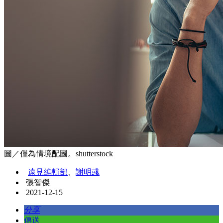
圖／僅為情境配圖。shutterstock
遠見編輯部
、
謝明彧
張智傑
2021-12-15
分享
傳送