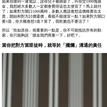
如果你接到一通電話，說你兒子被綁架了，叫你交1000塊贖
金，我想絕大多數人一定都會覺得這也太便宜了！馬上就付
了；如果對方開口1000萬時，多數人應該會想這價格實在太
貴，開始和對方討價還價，看能不能便宜一點？如果對方開口
要1億，你大概會想1億？算了，我乾脆也不要活了！
所以「恰如其份」很重要的一點是，你不可能抵抗所有的勒
索，你只能夠說「贖金我們商量一下，好吧？」
當你把對方當匪徒時，就等於「擺爛」溝通的責任