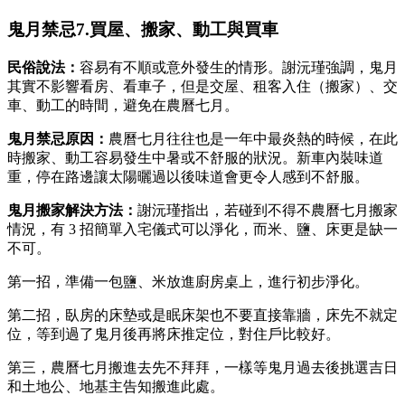
鬼月禁忌7.買屋、搬家、動工與買車
民俗說法：
容易有不順或意外發生的情形。謝沅瑾強調，鬼月
其實不影響看房、看車子，但是交屋、租客入住（搬家）、交
車、動工的時間，避免在農曆七月。
鬼月禁忌原因：
農曆七月往往也是一年中最炎熱的時候，在此
時搬家、動工容易發生中暑或不舒服的狀況。新車內裝味道
重，停在路邊讓太陽曬過以後味道會更令人感到不舒服。
鬼月搬家
解決方法：
謝沅瑾指出，若碰到不得不農曆七月搬家
情況，有 3 招簡單入宅儀式可以淨化，而米、鹽、床更是缺一
不可。
第一招，準備一包鹽、米放進廚房桌上，進行初步淨化。
第二招，臥房的床墊或是眠床架也不要直接靠牆，床先不就定
位，等到過了鬼月後再將床推定位，對住戶比較好。
第三，農曆七月搬進去先不拜拜，一樣等鬼月過去後挑選吉日
和土地公、地基主告知搬進此處。