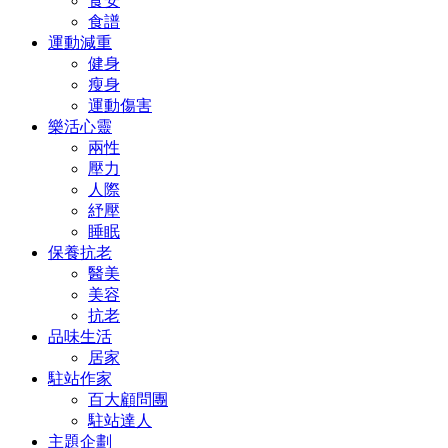
食安
食譜
運動減重
健身
瘦身
運動傷害
樂活心靈
兩性
壓力
人際
紓壓
睡眠
保養抗老
醫美
美容
抗老
品味生活
居家
駐站作家
百大顧問團
駐站達人
主題企劃