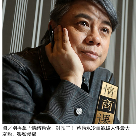
圖／別再拿「情緒勒索」討拍了！ 蔡康永冷血戳破人性最大
弱點。張智傑攝