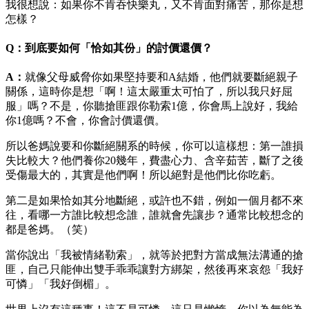
我很想說：如果你不肯吞快樂丸，又不肯面對痛苦，那你是想
怎樣？
Q：到底要如何「恰如其份」的討價還價？
A
：
就像父母威脅你如果堅持要和A結婚，他們就要斷絕親子
關係，這時你是想「啊！這太嚴重太可怕了，所以我只好屈
服」嗎？不是，你聽搶匪跟你勒索1億，你會馬上說好，我給
你1億嗎？不會，你會討價還價。
所以爸媽說要和你斷絕關系的時候，你可以這樣想：第一誰損
失比較大？他們養你20幾年，費盡心力、含辛茹苦，斷了之後
受傷最大的，其實是他們啊！所以絕對是他們比你吃虧。
第二是如果恰如其分地斷絕，或許也不錯，例如一個月都不來
往，看哪一方誰比較想念誰，誰就會先讓步？通常比較想念的
都是爸媽。（笑）
當你說出「我被情緒勒索」，就等於把對方當成無法溝通的搶
匪，自己只能伸出雙手乖乖讓對方綁架，然後再來哀怨「我好
可憐」「我好倒楣」。