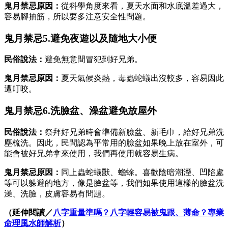
鬼月禁忌原因：
從科學角度來看，夏天水面和水底溫差過大，
容易腳抽筋，所以要多注意安全性問題。
鬼月禁忌5.避免夜遊以及隨地大小便
民俗說法：
避免無意間冒犯到好兄弟。
鬼月禁忌原因：
夏天氣候炎熱，毒蟲蛇蟻出沒較多，容易因此
遭叮咬。
鬼月禁忌6.洗臉盆、澡盆避免放屋外
民俗說法：
祭拜好兄弟時會準備新臉盆、新毛巾，給好兄弟洗
塵梳洗。因此，民間認為平常用的臉盆如果晚上放在室外，可
能會被好兄弟拿來使用，我們再使用就容易生病。
鬼月禁忌原因：
同上蟲蛇蟻獸、蟾蜍。喜歡陰暗潮溼、凹陷處
等可以躲避的地方，像是臉盆等，我們如果使用這樣的臉盆洗
澡、洗臉，皮膚容易有問題。
（延伸閱讀／
八字重量準嗎？八字輕容易被鬼跟、薄命？專業
命理風水師解析
）