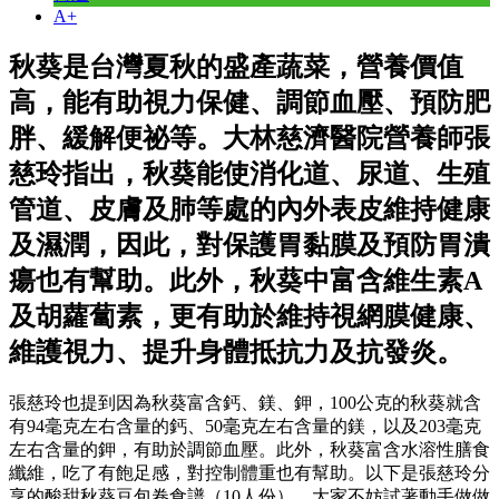
A+
秋葵是台灣夏秋的盛產蔬菜，營養價值
高，能有助視力保健、調節血壓、預防肥
胖、緩解便祕等。大林慈濟醫院營養師張
慈玲指出，秋葵能使消化道、尿道、生殖
管道、皮膚及肺等處的內外表皮維持健康
及濕潤，因此，對保護胃黏膜及預防胃潰
瘍也有幫助。此外，秋葵中富含維生素A
及胡蘿蔔素，更有助於維持視網膜健康、
維護視力、提升身體抵抗力及抗發炎。
張慈玲也提到因為秋葵富含鈣、鎂、鉀，100公克的秋葵就含
有94毫克左右含量的鈣、50毫克左右含量的鎂，以及203毫克
左右含量的鉀，有助於調節血壓。此外，秋葵富含水溶性膳食
纖維，吃了有飽足感，對控制體重也有幫助。以下是張慈玲分
享的酸甜秋葵豆包卷食譜（10人份），大家不妨試著動手做做