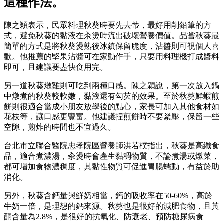
這種作法。
陳之穎表示，民眾料理秋葵時要先去蒂，最好用削鉛筆的方
式，避免秋葵的黏液在汆燙時流出破壞營養價值。品嘗秋葵最
簡單的方式是將秋葵燙熟後冰鎮保留脆度，沾醬則可視個人喜
歡。他推薦的堅果沾醬可在家動作手，只要用料理機打成醬料
即可，且建議要盡快食用完。
另一道秋葵燉雞則可吃到兩種口感。陳之穎說，第一次放入鍋
中燉煮的秋葵較軟嫩，黏液還有勾芡的效果。至於秋葵鮮蝦煎
餅則很適合當成小朋友放學後的點心，家長可加入其他食材如
花枝等，讓口感更豐富。他建議捏煎餅時不要緊壓，保留一些
空隙，煎炸的時間也不宜過久。
台北市立聯合醫院忠孝院區營養師洪若樸指出，秋葵是高纖食
品，適合煮濃湯，汆燙時會產生黏稠物質，不論煮湯或燉菜，
都可增加食物濃稠度，其黏性物質可促進胃腸蠕動，有益於助
消化。
另外，秋葵含鈣量與鮮奶相當，鈣的吸收率在50-60%，高於
牛奶一倍，是理想的鈣來源。秋葵也是很好的減肥食物，且黃
酮含量為2.8%，是很好的抗氧化、防衰老、預防糖尿病食