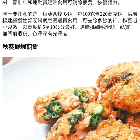
材，青壯年和運動員經常食用可消除疲勞、恢復體力。
唯一要注意的是，秋葵含較多鉀，每100克含220毫克鉀，洪若
樸建議慢性腎衰竭病患燙過再食用，可去除多餘的鉀。秋葵越
小越嫩，以長度約5至10公分最好。選購挑細毛滑順、結實、
無凹痕瑕疵、色澤深有光澤者。
秋葵鮮蝦煎餅