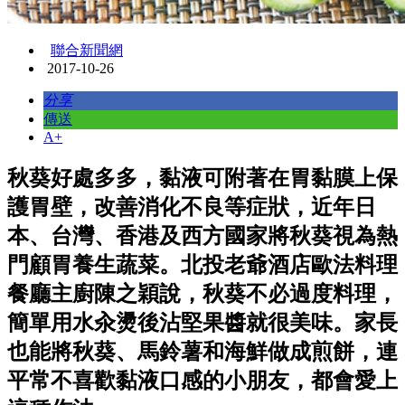
聯合新聞網
2017-10-26
分享
傳送
A+
秋葵好處多多，黏液可附著在胃黏膜上保
護胃壁，改善消化不良等症狀，近年日
本、台灣、香港及西方國家將秋葵視為熱
門顧胃養生蔬菜。北投老爺酒店歐法料理
餐廳主廚陳之穎說，秋葵不必過度料理，
簡單用水汆燙後沾堅果醬就很美味。家長
也能將秋葵、馬鈴薯和海鮮做成煎餅，連
平常不喜歡黏液口感的小朋友，都會愛上