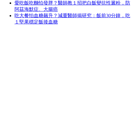
愛吃飯吃麵怕發胖？醫師教１招把白飯變抗性澱粉，防
阿茲海默症、大腸癌
吃大餐怕血糖飆升？減重醫師揭研究：飯前30分鐘，吃
１堅果穩定飯後血糖