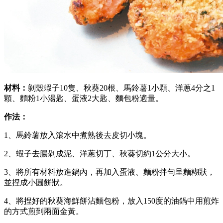
材料：
剝殼蝦子10隻、秋葵20根、馬鈴薯1小顆、洋蔥4分之1
顆、麵粉1小湯匙、蛋液2大匙、麵包粉適量。
作法：
1、馬鈴薯放入滾水中煮熟後去皮切小塊。
2、蝦子去腸剁成泥、洋蔥切丁、秋葵切約1公分大小。
3、將所有材料放進鍋內，再加入蛋液、麵粉拌勻呈麵糊狀，
並捏成小圓餅狀。
4、將捏好的秋葵海鮮餅沾麵包粉，放入150度的油鍋中用煎炸
的方式煎到兩面金黃。