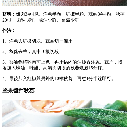
材料：
雞肉3至4塊、洋蔥半顆、紅椒半顆、蒜頭3至4顆、秋葵
20根、味醂少許、蠔油少許、高湯少許
作法：
1、洋蔥與紅椒切塊、蒜頭切片備用。
2、秋葵去蒂，其中10根切段。
3、熱油鍋將雞肉煎上色，再用鍋內的油炒香洋蔥、蒜片，接
著加入蠔油、味醂、高湯與切段的秋葵燉煮15分鐘。
4、最後加入紅椒與另外的10根秋葵，再煮1分半鐘即可。
堅果醬拌秋葵