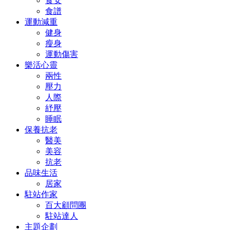
食安
食譜
運動減重
健身
瘦身
運動傷害
樂活心靈
兩性
壓力
人際
紓壓
睡眠
保養抗老
醫美
美容
抗老
品味生活
居家
駐站作家
百大顧問團
駐站達人
主題企劃