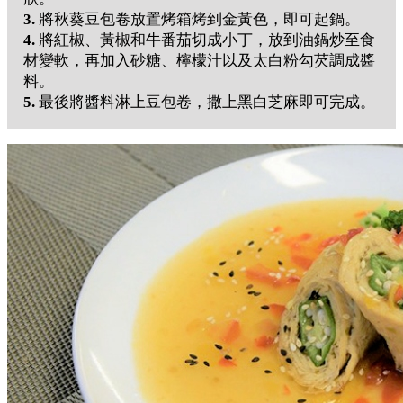
3.
將秋葵豆包卷放置烤箱烤到金黃色，即可起鍋。
4.
將紅椒、黃椒和牛番茄切成小丁，放到油鍋炒至食
材變軟，再加入砂糖、檸檬汁以及太白粉勾芡調成醬
料。
5.
最後將醬料淋上豆包卷，撒上黑白芝麻即可完成。