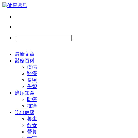
最新文章
醫療百科
疾病
醫療
長照
失智
癌症知識
防癌
抗癌
吃出健康
養生
飲食
營養