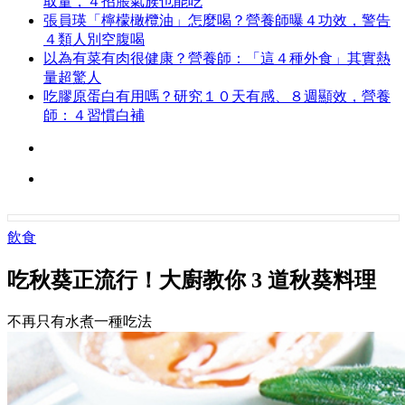
取量，４招脹氣族也能吃
張員瑛「檸檬橄欖油」怎麼喝？營養師曝４功效，警告
４類人別空腹喝
以為有菜有肉很健康？營養師：「這４種外食」其實熱
量超驚人
吃膠原蛋白有用嗎？研究１０天有感、８週顯效，營養
師：４習慣白補
飲食
吃秋葵正流行！大廚教你 3 道秋葵料理
不再只有水煮一種吃法