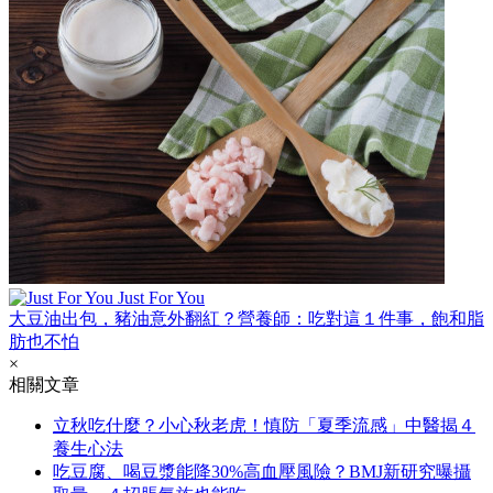
Just For You
大豆油出包，豬油意外翻紅？營養師：吃對這１件事，飽和脂
肪也不怕
×
相關文章
立秋吃什麼？小心秋老虎！慎防「夏季流感」中醫揭４
養生心法
吃豆腐、喝豆漿能降30%高血壓風險？BMJ新研究曝攝