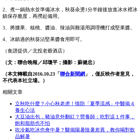
2、煮一鍋熱水並準備冰水，秋葵汆燙1分半鐘後放進冰水裡冰
鎮保存脆度，再撈起備用。
3、將腰果、核桃、醬油、辣油與雞湯用調理機打成堅果醬。
4、冰鎮過的秋葵沾堅果醬食用即可。
（食譜提供／北投老爺酒店）
（文：聯合晚報／邱瓊平；攝影：蘇健忠）
（本文轉載自2016.10.23「
聯合新聞網
」，僅反映作者意見，
不代表本社立場。）
相關文章
立秋吃什麼？小心秋老虎！慎防「夏季流感」中醫揭４
養生心法
大豆油出包，豬油意外翻紅？營養師：吃對這１件事，
飽和脂肪也不怕
吹冷氣吃冰也會中暑？醫揭陽暑陰暑差異，教你喝對飲
品解暑