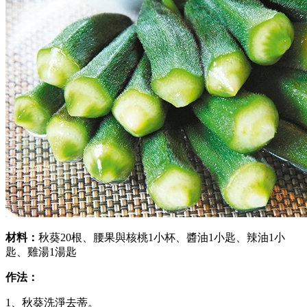
材料：
秋葵20根、腰果與核桃1小杯、醬油1小匙、辣油1小
匙、雞湯1湯匙
作法：
1、秋葵洗淨去蒂。