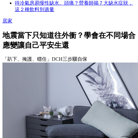
待冷氣房易慢性缺水、頭痛？營養師揭７大缺水症狀，
這２種飲料別過量
居家
地震當下只知道往外衝？學會在不同場合
應變讓自己平安生還
「趴下、掩護、穩住」DCH三步驟自保