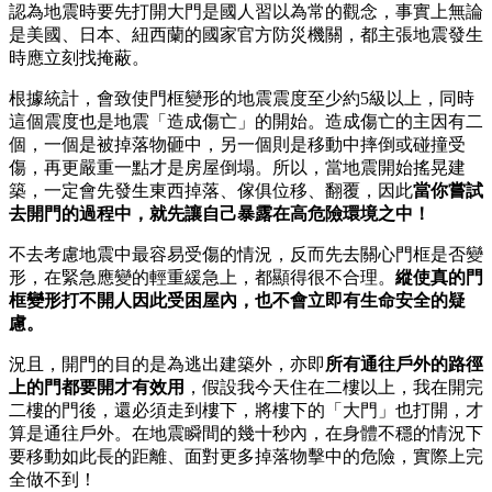
認為地震時要先打開大門是國人習以為常的觀念，事實上無論
是美國、日本、紐西蘭的國家官方防災機關，都主張地震發生
時應立刻找掩蔽。
根據統計，會致使門框變形的地震震度至少約5級以上，同時
這個震度也是地震「造成傷亡」的開始。造成傷亡的主因有二
個，一個是被掉落物砸中，另一個則是移動中摔倒或碰撞受
傷，再更嚴重一點才是房屋倒塌。所以，當地震開始搖晃建
築，一定會先發生東西掉落、傢俱位移、翻覆，因此
當你嘗試
去開門的過程中，就先讓自己暴露在高危險環境之中！
不去考慮地震中最容易受傷的情況，反而先去關心門框是否變
形，在緊急應變的輕重緩急上，都顯得很不合理。
縱使真的門
框變形打不開人因此受困屋內，也不會立即有生命安全的疑
慮。
況且，開門的目的是為逃出建築外，亦即
所有通往戶外的路徑
上的門都要開才有效用
，假設我今天住在二樓以上，我在開完
二樓的門後，還必須走到樓下，將樓下的「大門」也打開，才
算是通往戶外。在地震瞬間的幾十秒內，在身體不穩的情況下
要移動如此長的距離、面對更多掉落物擊中的危險，實際上完
全做不到！