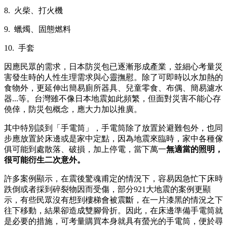
8. 火柴、打火機
9. 蠟燭、固態燃料
10. 手套
因應民眾的需求，日本防災包已逐漸形成產業，並細心考量災
害發生時的人性生理需求與心靈撫慰。除了可即時以水加熱的
食物外，更延伸出簡易廁所器具、兒童零食、布偶、簡易濾水
器...等。台灣雖不像日本地震如此頻繁，但面對災害不能心存
僥倖，防災包概念，應大力加以推廣。
其中特別談到「手電筒」，手電筒除了放置於避難包外，也同
步應放置於床邊或是家中定點，因為地震來臨時，家中各種傢
俱可能到處散落、破損，加上停電，當下萬一
無適當的照明，
很可能衍生二次意外。
許多案例顯示，在震後驚魂甫定的情況下，容易因急忙下床時
跌倒或者採到碎裂物因而受傷，部分921大地震的案例更顯
示，有些民眾沒有想到樓梯會被震斷，在一片漆黑的情況之下
往下移動，結果卻造成雙腳骨折。因此，在床邊準備手電筒就
是必要的措施，可考量購買本身就具有螢光的手電筒，便於尋