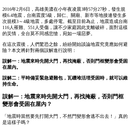
2016年2月6日，高雄美濃在小年夜凌晨3時57分27秒，發生規
模6.4地震，台南震度5級，歸仁、關廟、新市等地接連發生多
次規模3～4級地震，多處停電。截至目前為止，地震造成台南
116人罹難、551人受傷，讓不少家庭因此支離破碎，面對這樣
的災情，全台莫不同感悲愴，宛如一場惡夢。
在這次震後，人們驚恐之餘，紛紛開始談論地震究竟應如何避
險？本文將針對兩個誤解進行說明：
誤解一：地震來時先開大門，再找掩蔽，否則門框變形會受困
在屋內。
誤解二：平時備妥緊急避難包，瓦礫堆活埋受困時，就可以維
持生命。
誤解一：地震來時先開大門，再找掩蔽，否則門框
變形會受困在屋內？
「地震時當然要先打開大門，不然門變形會逃不出去！」真的
是這樣子嗎？