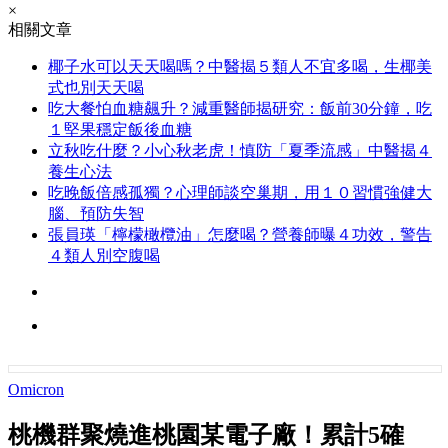
×
相關文章
椰子水可以天天喝嗎？中醫揭５類人不宜多喝，生椰美
式也別天天喝
吃大餐怕血糖飆升？減重醫師揭研究：飯前30分鐘，吃
１堅果穩定飯後血糖
立秋吃什麼？小心秋老虎！慎防「夏季流感」中醫揭４
養生心法
吃晚飯倍感孤獨？心理師談空巢期，用１０習慣強健大
腦、預防失智
張員瑛「檸檬橄欖油」怎麼喝？營養師曝４功效，警告
４類人別空腹喝
Omicron
桃機群聚燒進桃園某電子廠！累計5確