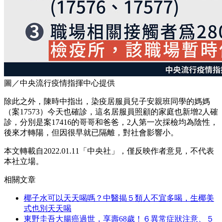
圖／中央流行疫情指揮中心提供
除此之外，陳時中指出，染疫居服員兒子安親班同學的媽媽
（案17573）今天也確診，這名居服員照顧的家庭也新增2人確
診，分別是案17416的哥哥和爸爸，2人第一次採檢均為陰性，
後來才轉陽，但因很早就已隔離，對社會影響小。
本文轉載自2022.01.11「中央社」，僅反映作者意見，不代表
本社立場。
相關文章
椰子水可以天天喝嗎？中醫揭５類人不宜多喝，生椰美
式也別天天喝
東野圭吾大腸癌過世，享壽68歲！６異常症狀注意、５