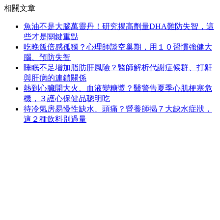
相關文章
魚油不是大腦萬靈丹！研究揭高劑量DHA難防失智，這
些才是關鍵重點
吃晚飯倍感孤獨？心理師談空巢期，用１０習慣強健大
腦、預防失智
睡眠不足增加脂肪肝風險？醫師解析代謝症候群、打鼾
與肝病的連鎖關係
熱到心臟開大火、血液變糖漿？醫警告夏季心肌梗塞危
機，３護心保健品聰明吃
待冷氣房易慢性缺水、頭痛？營養師揭７大缺水症狀，
這２種飲料別過量