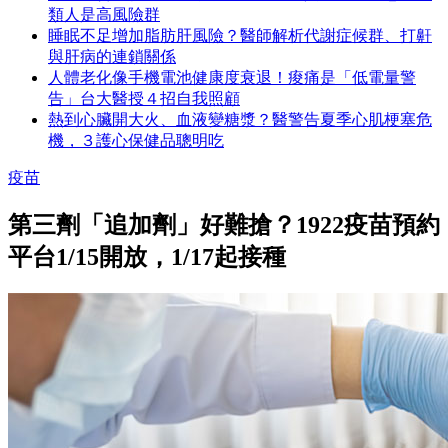
類人是高風險群
睡眠不足增加脂肪肝風險？醫師解析代謝症候群、打鼾
與肝病的連鎖關係
人體老化像手機電池健康度衰退！痠痛是「低電量警
告」台大醫授４招自我照顧
熱到心臟開大火、血液變糖漿？醫警告夏季心肌梗塞危
機，３護心保健品聰明吃
疫苗
第三劑「追加劑」好難搶？1922疫苗預約
平台1/15開放，1/17起接種