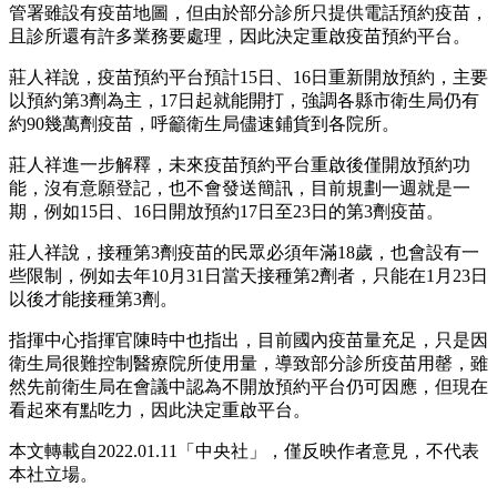
管署雖設有疫苗地圖，但由於部分診所只提供電話預約疫苗，
且診所還有許多業務要處理，因此決定重啟疫苗預約平台。
莊人祥說，疫苗預約平台預計15日、16日重新開放預約，主要
以預約第3劑為主，17日起就能開打，強調各縣市衛生局仍有
約90幾萬劑疫苗，呼籲衛生局儘速鋪貨到各院所。
莊人祥進一步解釋，未來疫苗預約平台重啟後僅開放預約功
能，沒有意願登記，也不會發送簡訊，目前規劃一週就是一
期，例如15日、16日開放預約17日至23日的第3劑疫苗。
莊人祥說，接種第3劑疫苗的民眾必須年滿18歲，也會設有一
些限制，例如去年10月31日當天接種第2劑者，只能在1月23日
以後才能接種第3劑。
指揮中心指揮官陳時中也指出，目前國內疫苗量充足，只是因
衛生局很難控制醫療院所使用量，導致部分診所疫苗用罄，雖
然先前衛生局在會議中認為不開放預約平台仍可因應，但現在
看起來有點吃力，因此決定重啟平台。
本文轉載自2022.01.11「中央社」，僅反映作者意見，不代表
本社立場。