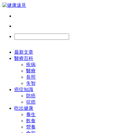
最新文章
醫療百科
疾病
醫療
長照
失智
癌症知識
防癌
抗癌
吃出健康
養生
飲食
營養