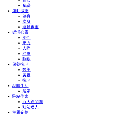
食安
食譜
運動減重
健身
瘦身
運動傷害
樂活心靈
兩性
壓力
人際
紓壓
睡眠
保養抗老
醫美
美容
抗老
品味生活
居家
駐站作家
百大顧問團
駐站達人
主題企劃