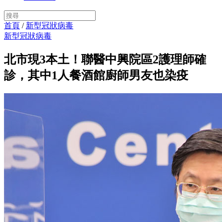
首頁
/
新型冠狀病毒
新型冠狀病毒
北市現3本土！聯醫中興院區2護理師確
診，其中1人餐酒館廚師男友也染疫