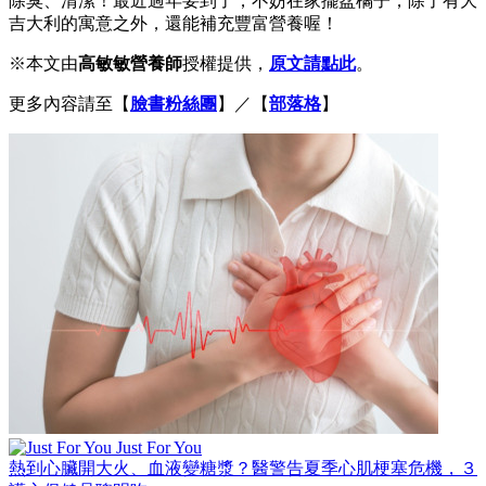
除臭、清潔！最近過年要到了，不妨在家擺盆橘子，除了有大
吉大利的寓意之外，還能補充豐富營養喔！
※本文由
高敏敏營養師
授權提供，
原文請點此
。
更多內容請至【
臉書粉絲團
】／【
部落格
】
Just For You
熱到心臟開大火、血液變糖漿？醫警告夏季心肌梗塞危機，３