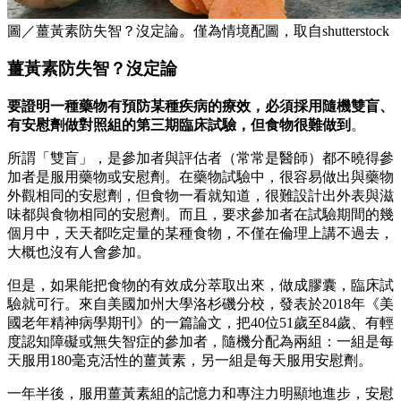
圖／薑黃素防失智？沒定論。僅為情境配圖，取自shutterstock
薑黃素防失智？沒定論
要證明一種藥物有預防某種疾病的療效，必須採用隨機雙盲、
有安慰劑做對照組的第三期臨床試驗，但食物很難做到
。
所謂「雙盲」，是參加者與評估者（常常是醫師）都不曉得參
加者是服用藥物或安慰劑。在藥物試驗中，很容易做出與藥物
外觀相同的安慰劑，但食物一看就知道，很難設計出外表與滋
味都與食物相同的安慰劑。而且，要求參加者在試驗期間的幾
個月中，天天都吃定量的某種食物，不僅在倫理上講不過去，
大概也沒有人會參加。
但是，如果能把食物的有效成分萃取出來，做成膠囊，臨床試
驗就可行。來自美國加州大學洛杉磯分校，發表於2018年《美
國老年精神病學期刊》的一篇論文，把40位51歲至84歲、有輕
度認知障礙或無失智症的參加者，隨機分配為兩組：一組是每
天服用180毫克活性的薑黃素，另一組是每天服用安慰劑。
一年半後，服用薑黃素組的記憶力和專注力明顯地進步，安慰