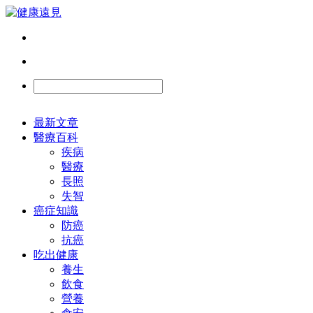
最新文章
醫療百科
疾病
醫療
長照
失智
癌症知識
防癌
抗癌
吃出健康
養生
飲食
營養