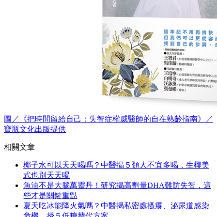
圖／《把時間留給自己：失智症權威醫師的自在熟齡指南》／
寶瓶文化出版提供
相關文章
椰子水可以天天喝嗎？中醫揭５類人不宜多喝，生椰美
式也別天天喝
魚油不是大腦萬靈丹！研究揭高劑量DHA難防失智，這
些才是關鍵重點
夏天吃冰能降火氣嗎？中醫揭私密處搔癢、泌尿道感染
危機，授５低糖替代方案