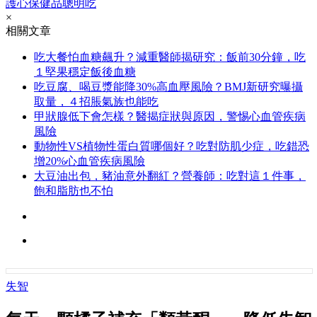
護心保健品聰明吃
×
相關文章
吃大餐怕血糖飆升？減重醫師揭研究：飯前30分鐘，吃
１堅果穩定飯後血糖
吃豆腐、喝豆漿能降30%高血壓風險？BMJ新研究曝攝
取量，４招脹氣族也能吃
甲狀腺低下會怎樣？醫揭症狀與原因，警惕心血管疾病
風險
動物性VS植物性蛋白質哪個好？吃對防肌少症，吃錯恐
增20%心血管疾病風險
大豆油出包，豬油意外翻紅？營養師：吃對這１件事，
飽和脂肪也不怕
失智