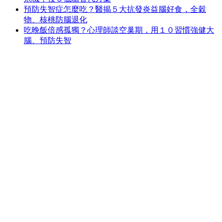
預防失智症怎麼吃？醫揭５大抗發炎益腦好食，全穀
物、核桃防腦退化
吃晚飯倍感孤獨？心理師談空巢期，用１０習慣強健大
腦、預防失智