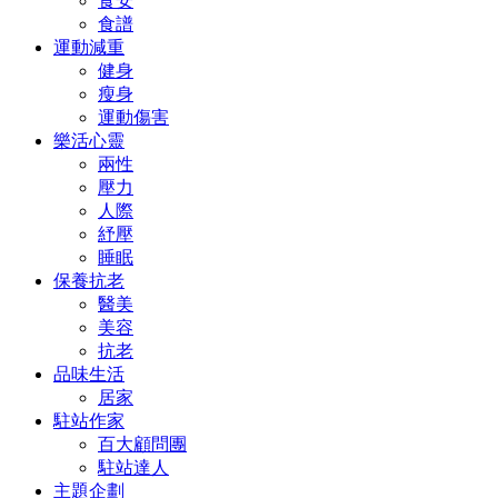
食安
食譜
運動減重
健身
瘦身
運動傷害
樂活心靈
兩性
壓力
人際
紓壓
睡眠
保養抗老
醫美
美容
抗老
品味生活
居家
駐站作家
百大顧問團
駐站達人
主題企劃