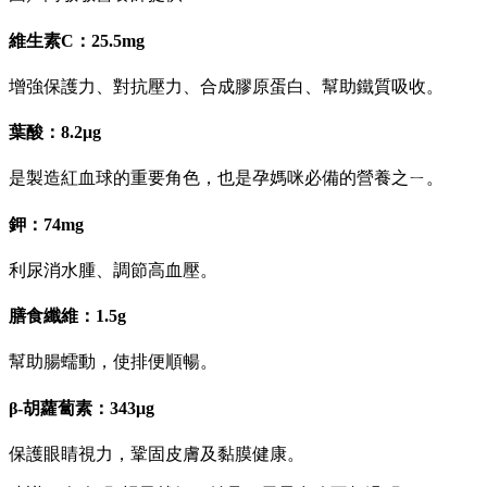
維生素C：25.5mg
增強保護力、對抗壓力、合成膠原蛋白、幫助鐵質吸收。
葉酸：8.2μg
是製造紅血球的重要角色，也是孕媽咪必備的營養之ㄧ。
鉀：74mg
利尿消水腫、調節高血壓。
膳食纖維：1.5g
幫助腸蠕動，使排便順暢。
β-胡蘿蔔素：343μg
保護眼睛視力，鞏固皮膚及黏膜健康。