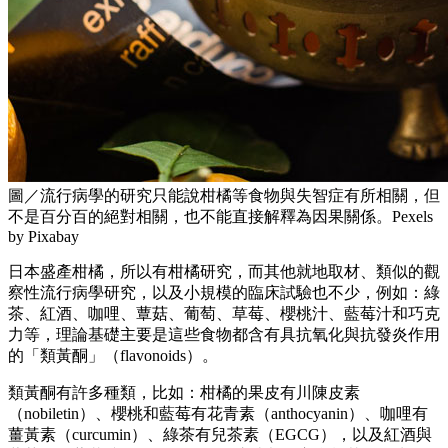
圖／流行病學的研究只能說柑橘等食物與失智症有所相關，但
不是百分百的絕對相關，也不能直接解釋為因果關係。Pexels
by Pixabay
日本盛產柑橘，所以有柑橘研究，而其他就地取材、類似的觀
察性流行病學研究，以及小規模的臨床試驗也不少，例如：綠
茶、紅酒、咖哩、蕈菇、葡萄、草莓、櫻桃汁、藍莓汁和巧克
力等，理論基礎主要是這些食物都含有具抗氧化與抗發炎作用
的「類黃酮」（flavonoids）。
類黃酮有許多種類，比如：柑橘的果皮有川陳皮素
（nobiletin）、櫻桃和藍莓有花青素（anthocyanin）、咖哩有
薑黃素（curcumin）、綠茶有兒茶素（EGCG），以及紅酒與