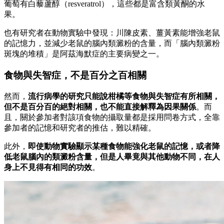
葡萄有白藜蘆醇（resveratrol），這些都是富含類黃酮的水
果。
也有研究者在動物實驗中發現：川陳皮素、薑黃素能增強老鼠
的記憶力，並減少老鼠的腦內類澱粉的含量，而「腦內類澱粉
斑塊的堆積」是阿茲海默症的主要病變之一。
食物與失智症，不是百分之百相關
然而，
流行病學的研究只能說柑橘等食物與失智症有所相關，
但不是百分百的絕對相關，也不能直接解釋為因果關係
。而
且，關於參加者對該項食物的攝取量都是採用問卷方式，全靠
參加者的記憶和研究者的推估，難以精確。
此外，
即使動物實驗顯示某種食物能強化老鼠的記憶，或者降
低老鼠腦內的類澱粉含量，但是人畢竟與其他動物不同，在人
身上不見得有相同的功效
。