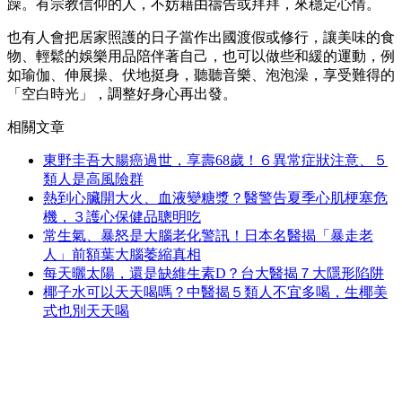
躁。有宗教信仰的人，不妨藉由禱告或拜拜，來穩定心情。
也有人會把居家照護的日子當作出國渡假或修行，讓美味的食
物、輕鬆的娛樂用品陪伴著自己，也可以做些和緩的運動，例
如瑜伽、伸展操、伏地挺身，聽聽音樂、泡泡澡，享受難得的
「空白時光」，調整好身心再出發。
相關文章
東野圭吾大腸癌過世，享壽68歲！６異常症狀注意、５
類人是高風險群
熱到心臟開大火、血液變糖漿？醫警告夏季心肌梗塞危
機，３護心保健品聰明吃
常生氣、暴怒是大腦老化警訊！日本名醫揭「暴走老
人」前額葉大腦萎縮真相
每天曬太陽，還是缺維生素D？台大醫揭７大隱形陷阱
椰子水可以天天喝嗎？中醫揭５類人不宜多喝，生椰美
式也別天天喝