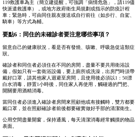
119救護車為主（簡立建提醒，可強調「病情危急」，請119儘
快派遣救護車），或地方政府衛生局規劃或指示的防疫計程
車；緊急時，可由同住親友接送或自行前往（如步行、自駕、
騎車）等方式為輔。
要點6：同住的未確診者要注意哪些事項？
留意自己的健康狀況，看是否有發燒、咳嗽、呼吸急促這類症
狀。
確診者和同住者必須住在不同的房間，盡量不要共用衛浴設
備，假如只有一套衛浴設備，要上廁所或洗澡，出房門時須帶
戴好口罩，請其他家人迴避至房間，且使用後必須以1：50漂
白水消毒，靜置1小時後，同住家人再使用，觸碰過的門把、
開關要用酒精消毒。
當同住者必須進入確診者房間來照顧他或有接觸時，雙方都要
戴口罩，並在照顧確診者前後都要確實做好手部的清潔衛生。
公用空間盡量開窗，保持通風，每天清潔消毒經常觸摸的物品
表面。