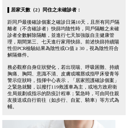
▌居家天數
（2）
同住之未確診者：
距同戶最後確診個案之確診日滿10天，且所有同戶隔
離者（不含確診者）快篩均陰性時，同戶隔離之未確
診者全數解除隔離，並進行七天加強版自主健康管
理，期間第三、七天進行家用快篩。前述快篩持續陽
性但PCR檢驗結果為陰性或Ct值 ≧ 30，視為陰性符合
解隔條件。
務必觀察自身症狀變化，若出現喘、呼吸困難、持續
胸痛、胸悶、意識不清、皮膚或嘴唇或指甲床發青等
警示症狀時，指揮中心表示，「居家照護確診個案」
之緊急就醫，以撥打119救護車為主，或地方政府衛
生局規劃或指示的防疫計程車；緊急時，可由同住親
友接送或自行前往（如步行、自駕、騎車）等方式為
輔。