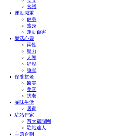
食安
食譜
運動減重
健身
瘦身
運動傷害
樂活心靈
兩性
壓力
人際
紓壓
睡眠
保養抗老
醫美
美容
抗老
品味生活
居家
駐站作家
百大顧問團
駐站達人
主題企劃