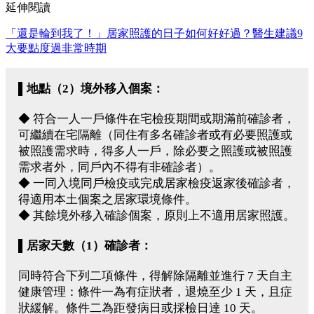
延伸閱讀
「還是輪到我了！」居家照護的日子如何好好過？醫生建議9
大要點度過非常時期
▌地點（2）境外移入個案：
◆ 符合一人一戶條件在宅檢疫期間或期滿前確診者，
可繼續在宅隔離（同住有多名確診者或有必要照護或
被照護需求時，得多人一戶，除必要之照護或被照護
需求者外，同戶內不得有非確診者）。
◆ 一同入境同戶檢疫或完成居家檢疫返家後確診者，
得適用本土個案之居家環境條件。
◆ 其餘境外移入確診個案，原則上不適用居家照護。
▌居家天數
（1）
確診者：
同時符合下列二項條件，得解除隔離並進行 7 天自主
健康管理：條件一為有症狀者，退燒至少 1 天，且症
狀緩解。條件二為距發病日或採檢日達 10 天。