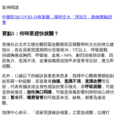
延伸閱讀
中藥防治COVID-19有新藥，陽明交大「淨冠方」動物實驗證
實
要點5：何時要趕快就醫？
曾擔任台北市立聯合醫院緊急醫療部災難醫學科主任的簡立建
指出，若在居家照護期間出現發燒38：5℃以上、呼吸困難、
持續胸痛或胸悶、呼吸喘、血氧＜94%、劇烈頭痛與頭暈、四
肢無力、意識不清、皮膚或嘴唇或指甲床發青等症狀，應立即
就醫。
此外，12歲以下的確診孩童愈來愈多，指揮中心醫療應變組副
組長羅一鈞提醒，若孩童有
抽搐、意識不清、意識改變
等症
狀，代表有腦炎或全身性感染的警示徵兆；若
呼吸困難
，可能
是肺炎徵兆；
急性胸口悶痛
，可能是病毒影響到肺部或心肺功
能；
冒冷汗、嘴唇發青
則可能是休克、缺氧，都要迅速送
醫。
指揮中心表示，「居家照護確診個案」之緊急就醫，以撥打