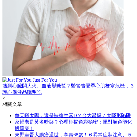
Just For You
熱到心臟開大火、血液變糖漿？醫警告夏季心肌梗塞危機，３
護心保健品聰明吃
×
相關文章
每天曬太陽，還是缺維生素D？台大醫揭７大隱形陷阱
家裡老是莫名吵架？心理師揭色彩秘密：擺對顏色能化
解衝突！
東野圭吾大腸癌過世，享壽68歲！６異常症狀注意、５