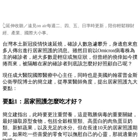
👆延伸收聽／遠見on air每週二、四、五、日準時更新，陪你輕鬆聊財
經、產業、國際大小事。
台灣本土新冠疫情快速延燒，確診人數急遽攀升，身邊愈來愈
多人傳出進行居家照護的消息。雖然目前以Omicron病毒株為
主的確診者，絕大多數是輕症或無症狀，但曾經的僥倖如今撲
捲而來，被隔離在家的確診者到底該怎麼好好照顧自己呢？
現任成大醫院國際醫療中心主任，同時也是美國約翰霍普金斯
公衛學院博士的簡立建，從專業醫師角度，提出居家照護九大
要點：
要點1：居家照護怎麼吃才好？
簡立建指出，此時要更注重營養，這是戰勝病毒的重要關鍵，
最好攝取原型食物，包括全穀根莖類、高蛋白的肉魚蛋豆奶
類、新鮮蔬果，以及充足的水分。但在長達10天的居家照護期
間，如果吃一些喜愛的零食可以撫慰自己的心靈，那就適量的