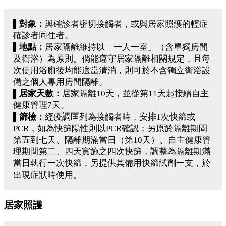
▌對象：
與確診者密切接觸者，或與居家照護的輕症
確診者同住者。
▌地點：
居家隔離維持以「一人一室」（含單獨房間
及衛浴）為原則。倘能遵守居家隔離相關規定，且每
次使用浴廁後均能適當清消，則可於不含獨立衛浴設
備之個人專用房間隔離。
▌居家天數：
居家隔離10天，並從第11天起接續自主
健康管理7天。
▌篩檢：
經疫調匡列為接觸者時，安排1次快篩或
PCR，如為快篩陽性則以PCR確認；另原於隔離期間
第五到七天、隔離期滿當日（第10天）、自主健康管
理期間第二、四天實施之四次快篩，調整為隔離期滿
當日執行一次快篩，另提供其備用快篩試劑一支，於
出現症狀時使用。
居家照護