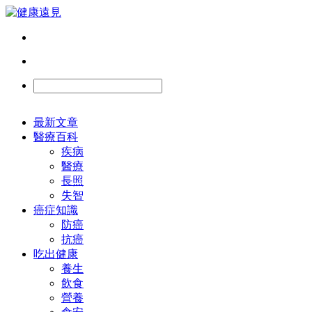
最新文章
醫療百科
疾病
醫療
長照
失智
癌症知識
防癌
抗癌
吃出健康
養生
飲食
營養