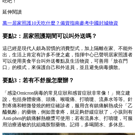
吃吧！
延伸閱讀
萬一居家照護10天吃什麼？備貨指南參考中國封城物資
要點2：居家照護期間可以叫外送嗎？
這已經是現代人頗為習慣的消費型式，加上隔離在家、不能外
出，生活上肯定有許多不便之處，指揮中心已聲明居家照護者
可以使用美食平台叫外送餐點及生活物資，可善用「放在門
口」的模式，來保護自己和外送員，並且避免病毒擴散。
要點3：若有不舒服怎麼辦？
「感染Omicron病毒的常見症狀和感冒症狀非常像！」簡立建
說，包括身體痠痛、頭痛、喉嚨痛、打噴嚏、流鼻水等等。針
對疼痛和輕微發燒的輕症確診者，服用含有鎮痛解熱成分「乙
醯氨酚」的藥物，例如普拿疼，就足夠舒緩症狀了，小孩則有
Anti-phen的鎮痛解熱糖漿可使用；若有流鼻水、打噴嚏，可服
用治療過敏的抗組織胺類藥物。記得，多喝開水、多休息。