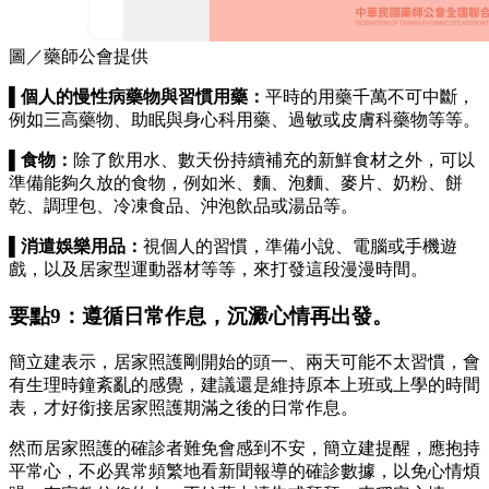
圖／藥師公會提供
▌個人的慢性病藥物與習慣用藥：
平時的用藥千萬不可中斷，
例如三高藥物、助眠與身心科用藥、過敏或皮膚科藥物等等。
▌食物：
除了飲用水、數天份持續補充的新鮮食材之外，可以
準備能夠久放的食物，例如米、麵、泡麵、麥片、奶粉、餅
乾、調理包、冷凍食品、沖泡飲品或湯品等。
▌消遣娛樂用品：
視個人的習慣，準備小說、電腦或手機遊
戲，以及居家型運動器材等等，來打發這段漫漫時間。
要點9：遵循日常作息，沉澱心情再出發。
簡立建表示，居家照護剛開始的頭一、兩天可能不太習慣，會
有生理時鐘紊亂的感覺，建議還是維持原本上班或上學的時間
表，才好銜接居家照護期滿之後的日常作息。
然而居家照護的確診者難免會感到不安，簡立建提醒，應抱持
平常心，不必異常頻繁地看新聞報導的確診數據，以免心情煩