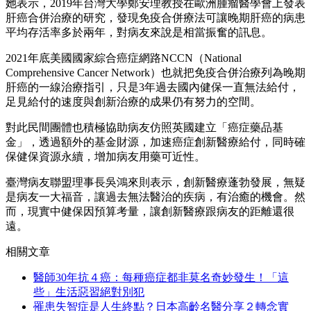
她表示，2019年台灣大學鄭安理教授在歐洲腫瘤醫學會上發表
肝癌合併治療的研究，發現免疫合併療法可讓晚期肝癌的病患
平均存活率多於兩年，對病友來說是相當振奮的訊息。
2021年底美國國家綜合癌症網路NCCN（National
Comprehensive Cancer Network）也就把免疫合併治療列為晚期
肝癌的一線治療指引，只是3年過去國內健保一直無法給付，
足見給付的速度與創新治療的成果仍有努力的空間。
對此民間團體也積極協助病友仿照英國建立「癌症藥品基
金」，透過額外的基金財源，加速癌症創新醫療給付，同時確
保健保資源永續，增加病友用藥可近性。
臺灣病友聯盟理事長吳鴻來則表示，創新醫療蓬勃發展，無疑
是病友一大福音，讓過去無法醫治的疾病，有治癒的機會。然
而，現實中健保因預算考量，讓創新醫療跟病友的距離還很
遠。
相關文章
醫師30年抗４癌：每種癌症都非莫名奇妙發生！「這
些」生活惡習絕對別犯
罹患失智症是人生終點？日本高齡名醫分享２轉念實