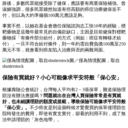
路後，多數民眾能接受除了健保，應該要有商業保險補強。曾
淑媚強調，很多民眾雖然知道有些高額的癌症治療健保並不
付，但以為大約準備個100萬元應該足夠。
事實不然，以她在基金會擔任保險諮詢志工快10年的經驗，標
靶藥物是這幾年最常見的自備款缺口，主因是目前健保對標靶
藥物採「有條件部分給付」的方式（例如：癌症有轉移才給
付），一旦不符合給付條件，則一年約需自費負擔100萬至250
萬元不等，就會看到癌友陷入治療與否的兩難局面。
圖／僅為情境配圖，取自
shutterstock
保險有買就好？小心可能像求平安符般「保心安」
根據壽險公會統計，台灣每人平均有2－3張保單，難道保險理
賠沒有辦法應援嗎？
問題就出在台灣人買保險常常是有買就
好，也未細讀理賠的額度或規範，導致保險可能像求平安符般
「保心安」。
不少癌友是到這個時候才驚覺買的保單僅理賠住
院時發生的費用，即使有實支實付，卻看的到用不到，成了無
法申請理賠的「灰色地帶」。