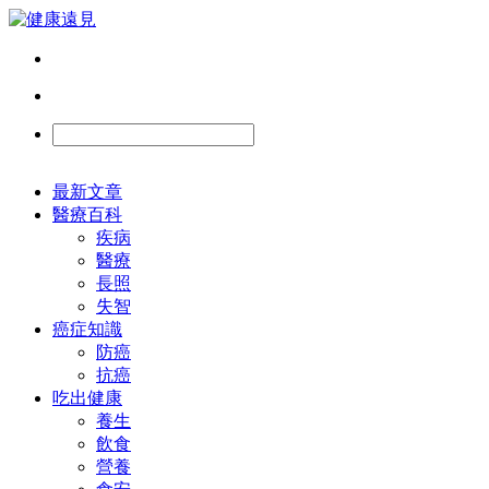
最新文章
醫療百科
疾病
醫療
長照
失智
癌症知識
防癌
抗癌
吃出健康
養生
飲食
營養