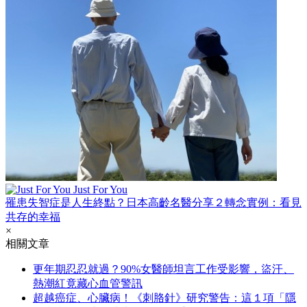
Just For You
罹患失智症是人生終點？日本高齡名醫分享２轉念實例：看見
共存的幸福
×
相關文章
更年期忍忍就過？90%女醫師坦言工作受影響，盜汗、
熱潮紅竟藏心血管警訊
超越癌症、心臟病！《刺胳針》研究警告：這１項「隱