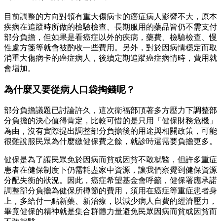
目前調整的方向對領有重大傷病卡的癌症病人影響不大，原本
疾病在追蹤時所做的檢驗檢查、長期服用的藥品皆仍不需支付
部分負擔，但如果是看癌症以外的疾病，藥費、檢驗檢查、慢
性處方箋等就會被酌收一些費用。另外，對於因病情穩定而取
消重大傷病卡的癌症病人，後續定期追蹤癌症病情時，費用就
會增加。
為什麼又要從病人口袋掏錢呢？
部分負擔議題已討論許久，這次衛福部頂著多方壓力下調整部
分負擔的決心值得肯定，比較可惜的是只用「健保財務危機」
為由，沒有實際提出調整部分負擔後的用途與相關政策，可能
很難說服民眾為什麼繳健保費之餘，就診時還需要負擔更多。
健保是為了讓民眾免於因病而貧或因貧不敢就醫，但許多重症
患者在健保制度下仍需耗盡家中資源，讓我們察覺到健保資源
分配失衡的狀況。因此，癌症希望基金會呼籲，健保署應承諾
調整部分負擔為健保所樽節的費用，須用在癌症等重症患者身
上，多給付一點新藥、新治療，以減少病人自費的經濟壓力，
畢竟健保的精神就是集合群體力量避免民眾因病而貧或因貧而