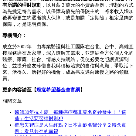
有所謂的理財規劃
，以月薪 3 萬元的小資族為例，理想的方式
為先挑定符合需求、以保障為優先的保險主約，將來收入增加
後再變更主約逐漸擴大保障，或是加購「定期險」框定足夠的
保障，才是聰明買保。
專欄簡介：
成立於2002年，由專業醫護與社工團隊在台北、台中、高雄直
接服務癌友及家屬，深入瞭解其需求，並連結全方位個人化的
醫療、家庭、社會、情感支持網絡，促使必要之照護資源到
位，並提升癌友珍惜自我與積極治療的自信與意願，爭取活下
來、活得久、活得好的機會，成為癌友邁向康復之路的領航
員。
更多內容請至【
癌症希望基金會官網
】
相關文章
醫師30年抗４癌：每種癌症都非莫名奇妙發生！「這
些」生活惡習絕對別犯
罹患失智症是人生終點？日本高齡名醫分享２轉念實
例：看見共存的幸福