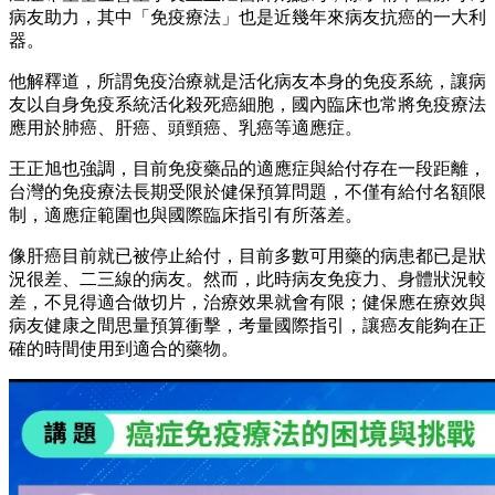
病友助力，其中「免疫療法」也是近幾年來病友抗癌的一大利
器。
他解釋道，所謂免疫治療就是活化病友本身的免疫系統，讓病
友以自身免疫系統活化殺死癌細胞，國內臨床也常將免疫療法
應用於肺癌、肝癌、頭頸癌、乳癌等適應症。
王正旭也強調，目前免疫藥品的適應症與給付存在一段距離，
台灣的免疫療法長期受限於健保預算問題，不僅有給付名額限
制，適應症範圍也與國際臨床指引有所落差。
像肝癌目前就已被停止給付，目前多數可用藥的病患都已是狀
況很差、二三線的病友。然而，此時病友免疫力、身體狀況較
差，不見得適合做切片，治療效果就會有限；健保應在療效與
病友健康之間思量預算衝擊，考量國際指引，讓癌友能夠在正
確的時間使用到適合的藥物。