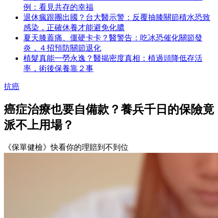
例：看見共存的幸福
退休瘋跟團出國？台大醫示警：反覆抽膝關節積水恐致
感染，正確休養才能避免化膿
夏天膝蓋痛、僵硬卡卡？醫警告：吃冰恐催化關節發
炎，４招預防關節退化
植髮真能一勞永逸？醫揭密度真相：植過頭降低存活
率，術後保養靠２事
抗癌
癌症治療也要自備款？養兵千日的保險竟
派不上用場？
《保單健檢》快看你的理賠到不到位