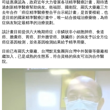
司徒惠康認為，政府近年大力發展各項精準醫療計畫，期待透
過創新精準醫療幫助病友。衛福部、國衛院、羅氏大藥廠三方
去年合作「癌症精準醫療整合平台示範計畫」是首要模範，也
是目前的國家精準醫療計畫中，唯一結合後端治療藥物，為癌
症病友制定最精準的治療規劃。
該計畫目前提供六大晚期癌症（非鱗狀非小細胞肺癌、食道
癌、膽囊癌、胃癌、肝外膽管癌、胰臟癌）的病友予以全方位
癌症基因檢測，並依基因檢測結果給予精準用藥。
目前已有羅氏大藥廠、台灣默克集團與台灣中外製藥等藥廠相
繼加入，已是成熟的生態系，符合資格的病友可洽詢合作醫
院。