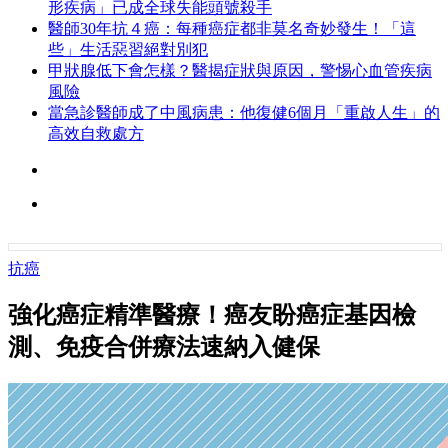
形疾病」已成全球失能頭號殺手
醫師30年抗４癌：每種癌症都非莫名奇妙發生！「這
些」生活惡習絕對別犯
甲狀腺低下會怎樣？醫揭症狀與原因，警惕心血管疾病
風險
當急診醫師成了中風病患：他復健6個月「重啟人生」的
高效自救處方
抗癌
強化癌症精準醫療！癌友盼癌症基因檢
測、免疫合併療法速納入健保