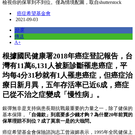
檢視你的保單到不到位。僅為情境配圖，取自shutterstock
癌症希望基金會
2021-09-03
分享
傳送
A+
根據國民健康署2018年癌症登記報告，台
灣有11萬6,131人被新診斷罹患癌症，平
均每4分31秒就有1人罹患癌症，但癌症治
療日新月異，五年存活率已近6成，癌症
已從不治之症變成「慢性病」。
銀彈無非是支持病患長期抗戰最重要的力量之一，除了健保的
基本保障，
「自備款」到底要多少錢才夠？為什麼20年前買的
保單理賠不到位？成了莫衷一是的大哉問。
癌症希望基金會保險諮詢志工曾淑媚表示，1995年全民健保上