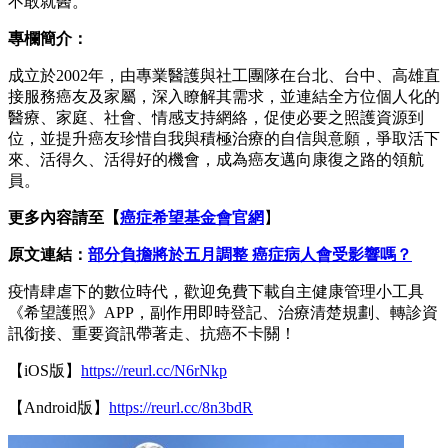
不敢就醫。
專欄簡介：
成立於2002年，由專業醫護與社工團隊在台北、台中、高雄直
接服務癌友及家屬，深入瞭解其需求，並連結全方位個人化的
醫療、家庭、社會、情感支持網絡，促使必要之照護資源到
位，並提升癌友珍惜自我與積極治療的自信與意願，爭取活下
來、活得久、活得好的機會，成為癌友邁向康復之路的領航
員。
更多內容請至【
癌症希望基金會官網
】
原文連結：
部分負擔將於五月調整 癌症病人會受影響嗎？
疫情肆虐下的數位時代，歡迎免費下載自主健康管理小工具
《希望護照》APP，副作用即時登記、治療清楚規劃、轉診資
訊銜接、重要資訊帶著走、抗癌不卡關！
【iOS版】
https://reurl.cc/N6rNkp
【Android版】
https://reurl.cc/8n3bdR