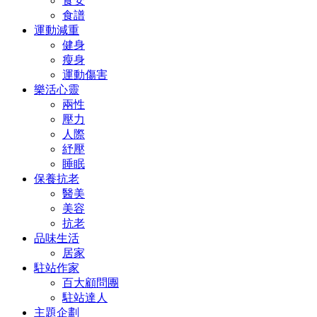
食安
食譜
運動減重
健身
瘦身
運動傷害
樂活心靈
兩性
壓力
人際
紓壓
睡眠
保養抗老
醫美
美容
抗老
品味生活
居家
駐站作家
百大顧問團
駐站達人
主題企劃