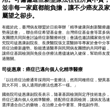
並非每一家庭都能負擔，讓不少癌友及家
屬望之卻步。
有鑑於此，臺灣病友聯盟於日前舉辦「精準健康與創新醫療趨
勢座談會」，聯合癌症希望基金會、台灣癌症基金會等眾多病
友團體共同與會討論癌症新醫療科技；會議也邀請國家衛生研
究院司徒惠康副院長、長庚醫院張文震醫師等專家於會中分享
癌症治療新趨勢。盼能透過醫界與民間病友團體的共同呼籲，
讓癌症基因檢測與免疫合併療法應儘速納入健保，幫助癌友度
過難關。
司徒惠康：癌症已邁向個人化精準醫療
「以往癌症治療通常採用同一套療法，然而同種癌症，變異基
因大不同，病人適用的療法也應不一樣。」
國衛院司徒惠康副院長表示，隨著基因檢測與定序技術進步，
癌症已邁向個人化精準醫療。搭配癌症基因檢測，讓病友迅速
選擇適合自己的藥物，在治療上命中要害、降低副作用。