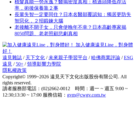
植髮真能一勞永逸？醫揭密度真相：植過頭降低存活
率，術後保養靠２事
長輩失智一定要同住？日本名醫顛覆認知：獨居更防失
智惡化，２招鍛鍊大腦
老後離不開子女，只會使晚年不幸？日本高齡專家揭
8050問題、老老照顧悲劇真相
加入健康遠見Line，對身體
好！
遠見雜誌
/
天下文化
/
未來親子學習平台
/
哈佛商業評論
/
ESG
遠見
/
50+
/
領導影響力學院
隱私權政策
Copyright© 1999~2026 遠見天下文化出版股份有限公司. All
rights reserved.
讀者服務部電話：(02)2662-0012 時間：週一 ~ 週五 9:00 ~
12:30;13:30 ~ 17:00 服務信箱：
gvm@cwgv.com.tw