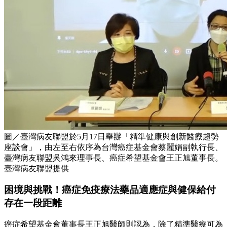
圖／臺灣病友聯盟於5月17日舉辦「精準健康與創新醫療趨勢
座談會」，由左至右依序為台灣癌症基金會蔡麗娟副執行長、
臺灣病友聯盟吳鴻來理事長、癌症希望基金會王正旭董事長。
臺灣病友聯盟提供
困境與挑戰！癌症免疫療法藥品適應症與健保給付
存在一段距離
癌症希望基金會董事長王正旭醫師則認為，除了精準醫療可為