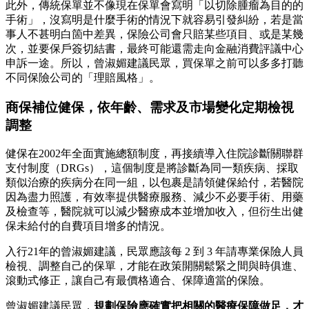
此外，傳統保單並不像現在保單會寫明「以切除腫瘤為目的的
手術」，沒寫明是什麼手術的情況下就容易引發糾紛，若是當
事人不甚明白箇中差異，保險公司會只賠某些項目、或是某幾
次，並要保戶簽切結書，最終可能還需走向金融消費評議中心
申訴一途。所以，曾淑媚建議民眾，買保單之前可以多多打聽
不同保險公司的「理賠風格」。
商保補位健保，依年齡、需求及市場變化定期檢視
調整
健保在2002年全面實施總額制度，再接續導入住院診斷關聯群
支付制度（DRGs），這個制度是將診斷為同一類疾病、採取
類似治療的疾病分在同一組，以包裹是請領健保給付，若醫院
因為盡力照護，有效率提供醫療服務、減少不必要手術、用藥
及檢查等，醫院就可以減少醫療成本並增加收入，但衍生出健
保未給付的自費項目增多的情況。
入行21年的曾淑媚建議，民眾應該每 2 到 3 年請專業保險人員
檢視、調整自己的保單，才能在政策開關鬆緊之間與時俱進、
滾動式修正，讓自己有最價格適合、保障適當的保險。
曾淑媚建議民眾，
規劃保險應確實把相關的醫療保障做足，才