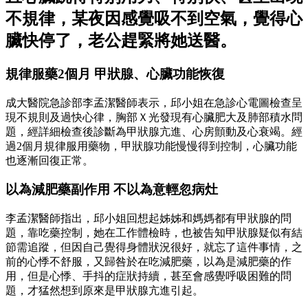
不規律，某夜因感覺吸不到空氣，覺得心
臟快停了，老公趕緊將她送醫。
規律服藥2個月 甲狀腺、心臟功能恢復
成大醫院急診部李孟潔醫師表示，邱小姐在急診心電圖檢查呈
現不規則及過快心律，胸部Ｘ光發現有心臟肥大及肺部積水問
題，經詳細檢查後診斷為甲狀腺亢進、心房顫動及心衰竭。經
過2個月規律服用藥物，甲狀腺功能慢慢得到控制，心臟功能
也逐漸回復正常。
以為減肥藥副作用 不以為意輕忽病灶
李孟潔醫師指出，邱小姐回想起姊姊和媽媽都有甲狀腺的問
題，靠吃藥控制，她在工作體檢時，也被告知甲狀腺疑似有結
節需追蹤，但因自己覺得身體狀況很好，就忘了這件事情，之
前的心悸不舒服，又歸咎於在吃減肥藥，以為是減肥藥的作
用，但是心悸、手抖的症狀持續，甚至會感覺呼吸困難的問
題，才猛然想到原來是甲狀腺亢進引起。