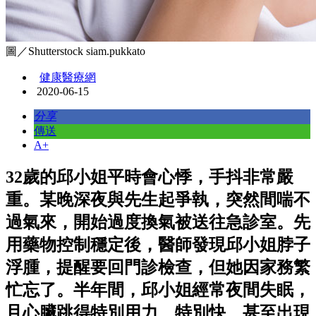
圖／Shutterstock siam.pukkato
健康醫療網
2020-06-15
分享
傳送
A+
32歲的邱小姐平時會心悸，手抖非常嚴
重。某晚深夜與先生起爭執，突然間喘不
過氣來，開始過度換氣被送往急診室。先
用藥物控制穩定後，醫師發現邱小姐脖子
浮腫，提醒要回門診檢查，但她因家務繁
忙忘了。半年間，邱小姐經常夜間失眠，
且心臟跳得特別用力、特別快、甚至出現