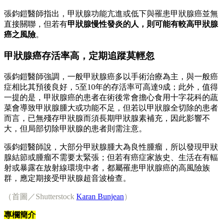
張鈞鎧醫師指出，甲狀腺功能亢進或低下與罹患甲狀腺癌並無
直接關聯，但若有
甲狀腺慢性發炎的人，則可能有較高甲狀腺
癌之風險
。
甲狀腺癌存活率高，定期追蹤莫輕忽
張鈞鎧醫師強調，一般甲狀腺癌多以手術治療為主，與一般癌
症相比其預後良好，5至10年的存活率可高達9成；此外，值得
一提的是，甲狀腺癌的患者在術後常會擔心食用十字花科的蔬
菜會導致甲狀腺腫大或功能不足，但若以甲狀腺全切除的患者
而言，已無殘存甲狀腺而須長期甲狀腺素補充，因此影響不
大，但局部切除甲狀腺的患者則需注意。
張鈞鎧醫師說，大部分甲狀腺腫大為良性腫瘤，所以發現甲狀
腺結節或腫瘤不需要太緊張；但若有癌症家族史、生活在有輻
射或暴露在放射線環境中者，都屬罹患甲狀腺癌的高風險族
群，應定期接受甲狀腺超音波檢查。
（首圖／Shutterstock
Karan Bunjean
）
專欄簡介