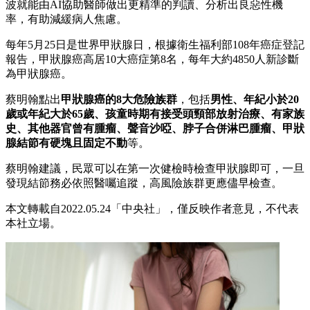
波就能由AI協助醫師做出更精準的判讀、分析出良惡性機
率，有助減緩病人焦慮。
每年5月25日是世界甲狀腺日，根據衛生福利部108年癌症登記
報告，甲狀腺癌高居10大癌症第8名，每年大約4850人新診斷
為甲狀腺癌。
蔡明翰點出
甲狀腺癌的8大危險族群
，包括
男性、年紀小於20
歲或年紀大於65歲、孩童時期有接受頭頸部放射治療、有家族
史、其他器官曾有腫瘤、聲音沙啞、脖子合併淋巴腫瘤、甲狀
腺結節有硬塊且固定不動
等。
蔡明翰建議，民眾可以在第一次健檢時檢查甲狀腺即可，一旦
發現結節務必依照醫囑追蹤，高風險族群更應儘早檢查。
本文轉載自2022.05.24「中央社」，僅反映作者意見，不代表
本社立場。