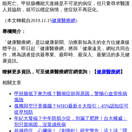
能死亡。甲狀腺機能亢進雖是不可逆的病症，但只要尋求醫護
人員協助，就可以穩定病情，使症狀不再惡化。
（本文轉載自2019.11.15
健康醫療網
）
專欄簡介：
「健康醫療網」是以健康新聞、治療新知為主的全方位健康媒
體平台。即日起「健康醫療網」將與「健康遠見」網站共同合
作，將為讀者提供最專業、最即時、最深入、最樂活的多元健
康資訊。
瞭解更多資訊，可至健康醫療網官網查詢：【
健康醫療網
】
相關文章
甲狀腺低下會怎樣？醫揭症狀與原因，警惕心血管疾病
風險
孤獨與空汙竟傷腦？WHO最新６大指引：45%認知症可
提早預防
年紀大發福？中年防肌少症，別漏了肥胖！台大權威：
別只當病因，沒當成疾病
超越癌症、心臟病！《刺胳針》研究警告：這１項「隱