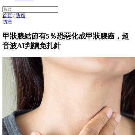
首頁
/
防癌
防癌
甲狀腺結節有5％恐惡化成甲狀腺癌，超
音波AI判讀免扎針