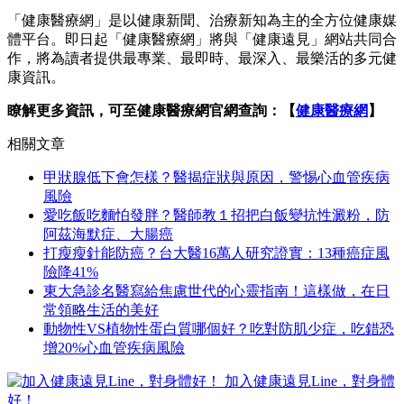
「健康醫療網」是以健康新聞、治療新知為主的全方位健康媒
體平台。即日起「健康醫療網」將與「健康遠見」網站共同合
作，將為讀者提供最專業、最即時、最深入、最樂活的多元健
康資訊。
瞭解更多資訊，可至健康醫療網官網查詢：【
健康醫療網
】
相關文章
甲狀腺低下會怎樣？醫揭症狀與原因，警惕心血管疾病
風險
愛吃飯吃麵怕發胖？醫師教１招把白飯變抗性澱粉，防
阿茲海默症、大腸癌
打瘦瘦針能防癌？台大醫16萬人研究證實：13種癌症風
險降41%
東大急診名醫寫給焦慮世代的心靈指南！這樣做，在日
常領略生活的美好
動物性VS植物性蛋白質哪個好？吃對防肌少症，吃錯恐
增20%心血管疾病風險
加入健康遠見Line，對身體
好！