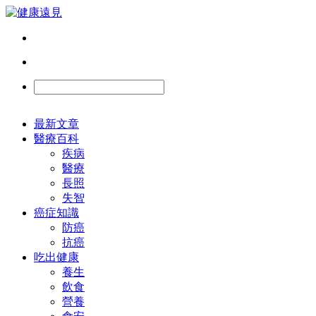
最新文章
醫療百科
疾病
醫療
長照
失智
癌症知識
防癌
抗癌
吃出健康
養生
飲食
營養