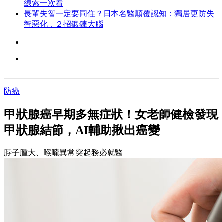
線索一次看
長輩失智一定要同住？日本名醫顛覆認知：獨居更防失
智惡化，２招鍛鍊大腦
防癌
甲狀腺癌早期多無症狀！女老師健檢發現
甲狀腺結節，AI輔助揪出癌變
脖子腫大、喉嚨異常突起務必就醫