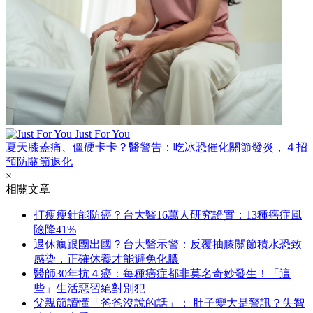
Just For You
夏天膝蓋痛、僵硬卡卡？醫警告：吃冰恐催化關節發炎，４招
預防關節退化
×
相關文章
打瘦瘦針能防癌？台大醫16萬人研究證實：13種癌症風
險降41%
退休瘋跟團出國？台大醫示警：反覆抽膝關節積水恐致
感染，正確休養才能避免化膿
醫師30年抗４癌：每種癌症都非莫名奇妙發生！「這
些」生活惡習絕對別犯
父親節讀懂「爸爸沒說的話」： 肚子變大是警訊？失智