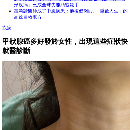
形疾病」已成全球失能頭號殺手
當急診醫師成了中風病患：他復健6個月「重啟人生」的
高效自救處方
疾病
甲狀腺癌多好發於女性，出現這些症狀快
就醫診斷