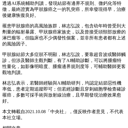
透過AI系統輔助判讀，發現結節有邊界不規則、微鈣化等特
徵，最終證實為甲狀腺癌之一的乳突癌，所幸發現得早，治療
後健康恢復良好。
罹患甲狀腺癌的高風險族群，林志弘說，包含幼年時曾受到大
劑量的輻射暴露、甲狀腺癌家族史，以及曾接受頭頸部放療的
淋巴瘤等，但臨床也不少偶發性個案，並非所有患者都有上述
的風險因子。
甲狀腺結節大多症狀不明顯，林志弘說，要靠超音波或醫師觸
診，但涉及醫師主觀判斷，有了AI輔助診斷，可以將腫瘤特
性量化，如影像明暗度、腫瘤邊界規則度等，可輔助醫師更客
觀地判讀。
林志弘表示，若醫師經驗與AI輔助研判，均認定結節惡性機
率低，患者定期追蹤即可；但若經診斷且穿刺細胞學檢查確診
罹癌，多數可採手術與放射線治療，且早期發現治療效果愈
好。
本文轉載自2021.10.08「中央社」，僅反映作者意見，不代表
本社立場。