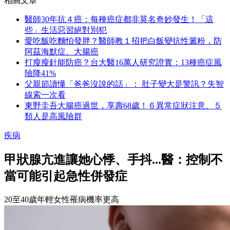
相關文章
醫師30年抗４癌：每種癌症都非莫名奇妙發生！「這
些」生活惡習絕對別犯
愛吃飯吃麵怕發胖？醫師教１招把白飯變抗性澱粉，防
阿茲海默症、大腸癌
打瘦瘦針能防癌？台大醫16萬人研究證實：13種癌症風
險降41%
父親節讀懂「爸爸沒說的話」： 肚子變大是警訊？失智
線索一次看
東野圭吾大腸癌過世，享壽68歲！６異常症狀注意、５
類人是高風險群
疾病
甲狀腺亢進讓她心悸、手抖...醫：控制不
當可能引起急性併發症
20至40歲年輕女性罹病機率更高