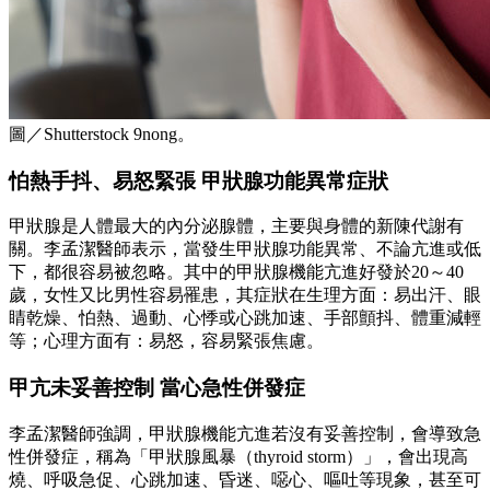
圖／Shutterstock 9nong。
怕熱手抖、易怒緊張 甲狀腺功能異常症狀
甲狀腺是人體最大的內分泌腺體，主要與身體的新陳代謝有
關。李孟潔醫師表示，當發生甲狀腺功能異常、不論亢進或低
下，都很容易被忽略。其中的甲狀腺機能亢進好發於20～40
歲，女性又比男性容易罹患，其症狀在生理方面：易出汗、眼
睛乾燥、怕熱、過動、心悸或心跳加速、手部顫抖、體重減輕
等；心理方面有：易怒，容易緊張焦慮。
甲亢未妥善控制 當心急性併發症
李孟潔醫師強調，甲狀腺機能亢進若沒有妥善控制，會導致急
性併發症，稱為「甲狀腺風暴（thyroid storm）」，會出現高
燒、呼吸急促、心跳加速、昏迷、噁心、嘔吐等現象，甚至可