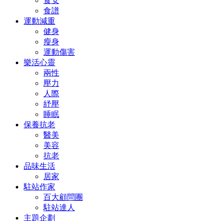
食安
食譜
運動減重
健身
瘦身
運動傷害
樂活心靈
兩性
壓力
人際
紓壓
睡眠
保養抗老
醫美
美容
抗老
品味生活
居家
駐站作家
百大顧問團
駐站達人
主題企劃