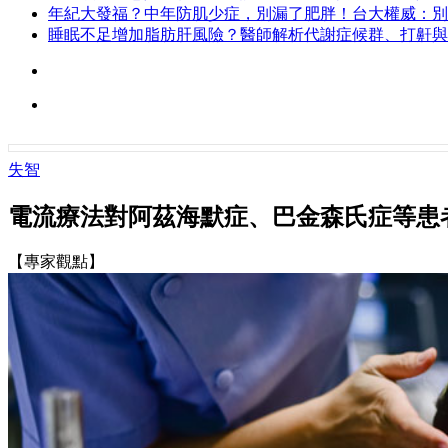
年紀大發福？中年防肌少症，別漏了肥胖！台大權威：別
睡眠不足增加脂肪肝風險？醫師解析代謝症候群、打鼾與
失智
電流療法對阿茲海默症、巴金森氏症等患
【專家觀點】