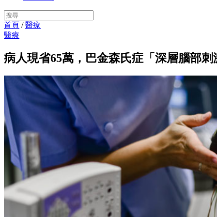
首頁
/
醫療
醫療
病人現省65萬，巴金森氏症「深層腦部刺激