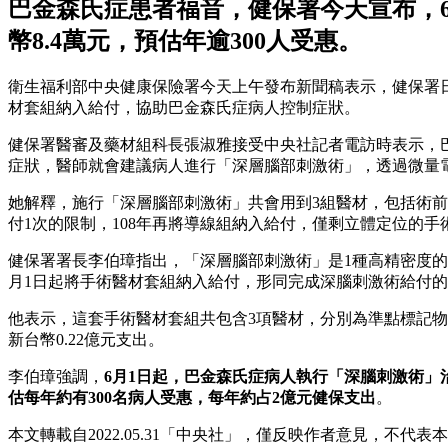
巴金森氏症患者福音，健保署今天宣布，
幣8.4萬元，預估年逾300人受惠。
衛生福利部中央健康保險署今天上午發布新聞稿表示，健保署
材套組納入給付，協助巴金森氏症病人控制症狀。
健保署醫審及藥材組科長張淑雅接受中央社記者電訪時表示，
症狀，醫師就會建議病人進行「深層腦部刺激術」，透過微量
她解釋，施行「深層腦部刺激術」共會用到3組醫材，包括術前
付1次的限制，108年再將導線組納入給付，僅剩立體定位的
健保署署長李伯璋指出，「深層腦部刺激術」是1種高精密度
月1日起將手術醫材套組納入給付，形同完成深腦刺激術給付
他表示，這套手術醫材套組共包含3項醫材，分別為準點標記物、
新台幣0.22億元支出。
李伯璋強調，
6月1日起，巴金森氏症病人執行「深腦刺激術」
估每年約有300名病人受惠，每年約占2億元健保支出
。
本文轉載自2022.05.31「中央社」，僅反映作者意見，不代表