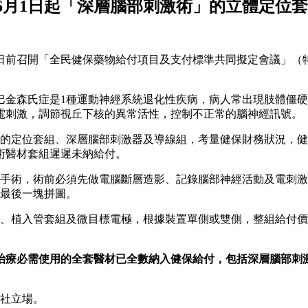
6月1日起「深層腦部刺激術」的立體定位
日前召開「全民健保藥物給付項目及支付標準共同擬定會議」（
巴金森氏症是1種運動神經系統退化性疾病，病人常出現肢體僵
電刺激，調節視丘下核的異常活性，控制不正常的腦神經訊號。
的定位套組、深層腦部刺激器及導線組，考量健保財務狀況，健
手術醫材套組遲遲未納給付。
的手術，術前必須先做電腦斷層造影、記錄腦部神經活動及電刺激
的最後一塊拼圖。
植入管套組及微目標電極，根據裝置單側或雙側，整組給付價格介於
治療必需使用的全套醫材已全數納入健保給付，包括深層腦部刺激器
本社立場。