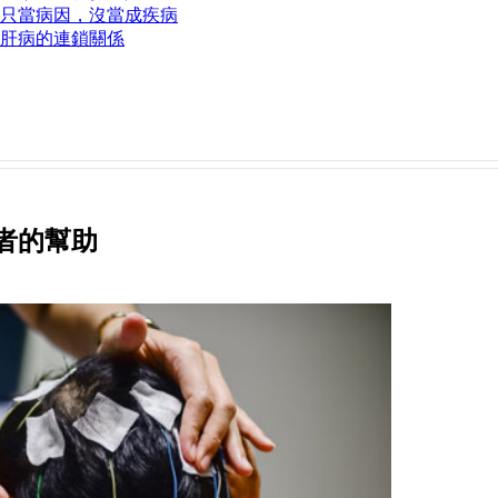
只當病因，沒當成疾病
肝病的連鎖關係
者的幫助