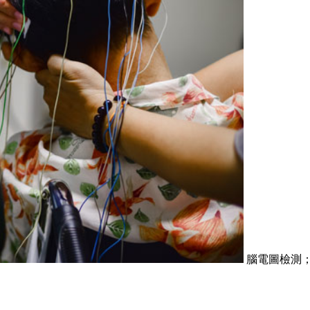
腦電圖檢測；圖／S