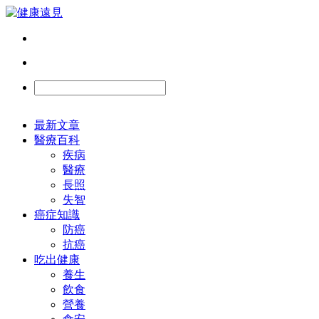
最新文章
醫療百科
疾病
醫療
長照
失智
癌症知識
防癌
抗癌
吃出健康
養生
飲食
營養