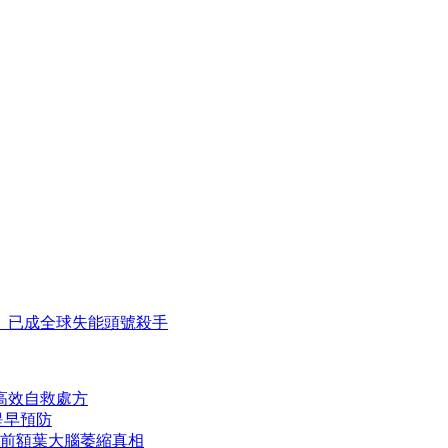
」已成全球失能頭號殺手
高效自救處方
提早預防
前額葉大腦萎縮真相