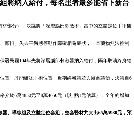
套組將納入給付，每名患者最多能省下新台
特材部分），決議將「深層腦部刺激術」當中的立體定位手術醫
硬、顫抖、失去平衡感等動作障礙相關症狀，一旦藥物無法控制
保署民國104年先將深層腦部刺激器納入給付，隔年取消終身給
位置，才能確認手術位置，近期經審議並與廠商議價，決議自6
6萬4850元至8萬4650元（以1點1元估算），全年約增加
、導線組及立體定位套組，整套醫材共支出65萬5980元，預