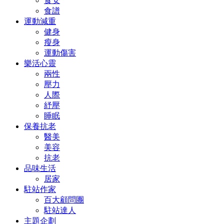
食安
食譜
運動減重
健身
瘦身
運動傷害
樂活心靈
兩性
壓力
人際
紓壓
睡眠
保養抗老
醫美
美容
抗老
品味生活
居家
駐站作家
百大顧問團
駐站達人
主題企劃