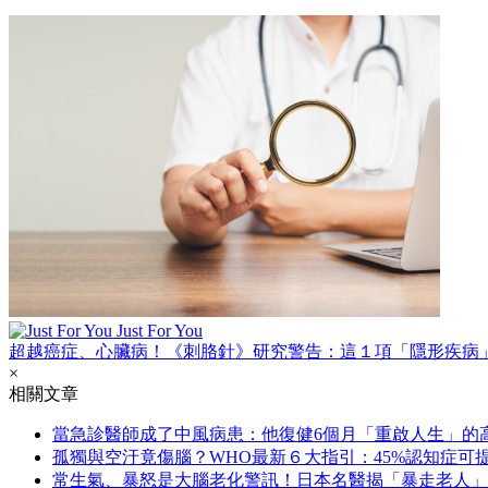
Just For You
超越癌症、心臟病！《刺胳針》研究警告：這１項「隱形疾病
×
相關文章
當急診醫師成了中風病患：他復健6個月「重啟人生」的
孤獨與空汙竟傷腦？WHO最新６大指引：45%認知症可
常生氣、暴怒是大腦老化警訊！日本名醫揭「暴走老人」