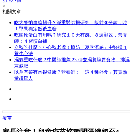
肪也不怕
×
相關文章
吃大餐怕血糖飆升？減重醫師揭研究：飯前30分鐘，吃
１堅果穩定飯後血糖
吃膠原蛋白有用嗎？研究１０天有感、８週顯效，營養
師：４習慣白補
立秋吃什麼？小心秋老虎！慎防「夏季流感」中醫揭４
養生心法
濕氣重吃什麼？中醫師推薦 23 種去濕養脾胃食物，排濕
兼減肥
以為有菜有肉很健康？營養師：「這４種外食」其實熱
量超驚人
疫苗
家長注意！兒童疫苗接種間隔縮短至4