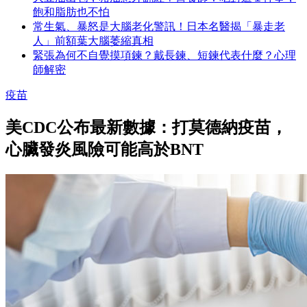
飽和脂肪也不怕
常生氣、暴怒是大腦老化警訊！日本名醫揭「暴走老
人」前額葉大腦萎縮真相
緊張為何不自覺摸項鍊？戴長鍊、短鍊代表什麼？心理
師解密
疫苗
美CDC公布最新數據：打莫德納疫苗，
心臟發炎風險可能高於BNT