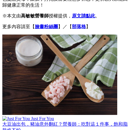
歸健康正常的生活！
※本文由
高敏敏營養師
授權提供，
原文請點此
。
更多內容請至【
臉書粉絲團
】／【
部落格
】
Just For You
大豆油出包，豬油意外翻紅？營養師：吃對這１件事，飽和脂