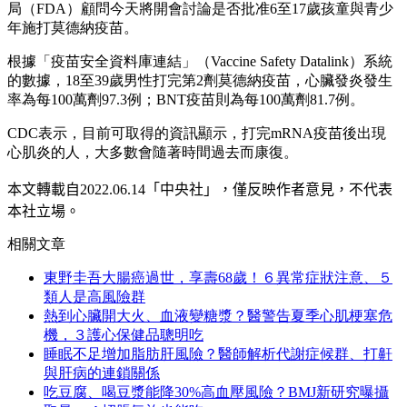
局（FDA）顧問今天將開會討論是否批准6至17歲孩童與青少
年施打莫德納疫苗。
根據「疫苗安全資料庫連結」（Vaccine Safety Datalink）系統
的數據，18至39歲男性打完第2劑莫德納疫苗，心臟發炎發生
率為每100萬劑97.3例；BNT疫苗則為每100萬劑81.7例。
CDC表示，目前可取得的資訊顯示，打完mRNA疫苗後出現
心肌炎的人，大多數會隨著時間過去而康復。
本文轉載自2022.0
6
.14
「中央社」
，僅反映作者意見，不代表
本社立場。
相關文章
東野圭吾大腸癌過世，享壽68歲！６異常症狀注意、５
類人是高風險群
熱到心臟開大火、血液變糖漿？醫警告夏季心肌梗塞危
機，３護心保健品聰明吃
睡眠不足增加脂肪肝風險？醫師解析代謝症候群、打鼾
與肝病的連鎖關係
吃豆腐、喝豆漿能降30%高血壓風險？BMJ新研究曝攝