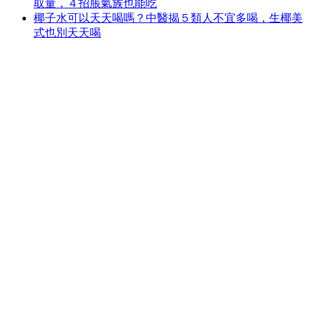
取量，４招脹氣族也能吃
椰子水可以天天喝嗎？中醫揭５類人不宜多喝，生椰美
式也別天天喝