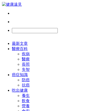
最新文章
醫療百科
疾病
醫療
長照
失智
癌症知識
防癌
抗癌
吃出健康
養生
飲食
營養