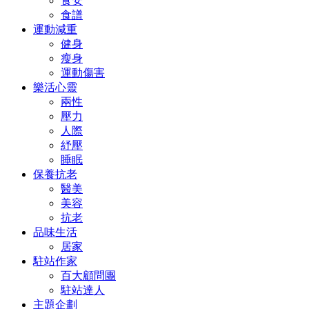
食安
食譜
運動減重
健身
瘦身
運動傷害
樂活心靈
兩性
壓力
人際
紓壓
睡眠
保養抗老
醫美
美容
抗老
品味生活
居家
駐站作家
百大顧問團
駐站達人
主題企劃