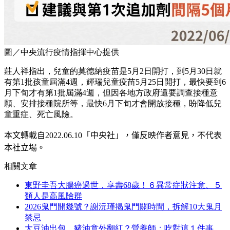
圖／中央流行疫情指揮中心提供
莊人祥指出，兒童的莫德納疫苗是5月2日開打，到5月30日就
有第1批孩童屆滿4週，輝瑞兒童疫苗5月25日開打，最快要到6
月下旬才有第1批屆滿4週，但因各地方政府還要調查接種意
願、安排接種院所等，最快6月下旬才會開放接種，盼降低兒
童重症、死亡風險。
本文轉載自2022.0
6
.10
「中央社」
，僅反映作者意見，不代表
本社立場。
相關文章
東野圭吾大腸癌過世，享壽68歲！６異常症狀注意、５
類人是高風險群
2026鬼門開幾號？謝沅瑾揭鬼門關時間，拆解10大鬼月
禁忌
大豆油出包，豬油意外翻紅？營養師：吃對這１件事，