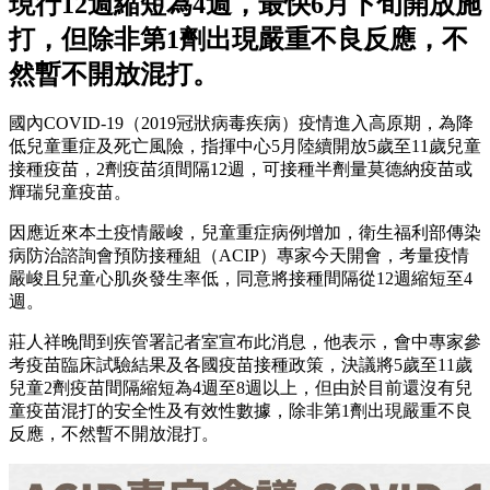
現行12週縮短為4週，最快6月下旬開放施
打，但除非第1劑出現嚴重不良反應，不
然暫不開放混打。
國內COVID-19（2019冠狀病毒疾病）疫情進入高原期，為降
低兒童重症及死亡風險，指揮中心5月陸續開放5歲至11歲兒童
接種疫苗，2劑疫苗須間隔12週，可接種半劑量莫德納疫苗或
輝瑞兒童疫苗。
因應近來本土疫情嚴峻，兒童重症病例增加，衛生福利部傳染
病防治諮詢會預防接種組（ACIP）專家今天開會，考量疫情
嚴峻且兒童心肌炎發生率低，同意將接種間隔從12週縮短至4
週。
莊人祥晚間到疾管署記者室宣布此消息，他表示，會中專家參
考疫苗臨床試驗結果及各國疫苗接種政策，決議將5歲至11歲
兒童2劑疫苗間隔縮短為4週至8週以上，但由於目前還沒有兒
童疫苗混打的安全性及有效性數據，除非第1劑出現嚴重不良
反應，不然暫不開放混打。