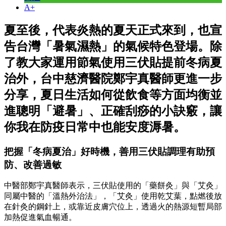
A+
夏至後，代表炎熱的夏天正式來到，也宣
告台灣「暑氣濕熱」的氣候特色登場。除
了教大家運用節氣使用三伏貼提前冬病夏
治外，台中慈濟醫院鄭宇真醫師更進一步
分享，夏日生活如何從飲食等方面均衡並
進聰明「避暑」、正確刮痧的小訣竅，讓
你我在防疫日常中也能安度溽暑。
把握「冬病夏治」好時機，善用三伏貼調理有助預
防、改善過敏
中醫部鄭宇真醫師表示，三伏貼使用的「藥餅灸」與「艾灸」
同屬中醫的「溫熱外治法」，「艾灸」使用乾艾葉，點燃後放
在針灸的鋼針上，或靠近皮膚穴位上，透過火的熱源短暫局部
加熱促進氣血暢通。