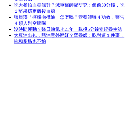
吃大餐怕血糖飆升？減重醫師揭研究：飯前30分鐘，吃
１堅果穩定飯後血糖
張員瑛「檸檬橄欖油」怎麼喝？營養師曝４功效，警告
４類人別空腹喝
沒時間運動？醫日練氣功21年，親授5分鐘零碎養生法
大豆油出包，豬油意外翻紅？營養師：吃對這１件事，
飽和脂肪也不怕