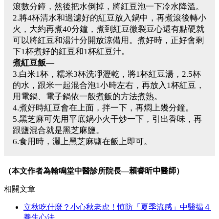
滾數分鐘，然後把水倒掉，將紅豆泡一下冷水降溫。
2.將4杯清水和過濾好的紅豆放入鍋中，再煮滾後轉小
火，大約再煮40分鐘，煮到紅豆微裂豆心還有點硬就
可以將紅豆和湯汁分開放涼備用。煮好時，正好會剩
下1杯煮好的紅豆和1杯紅豆汁。
煮紅豆飯—
3.白米1杯，糯米3杯洗凈瀝乾，將1杯紅豆湯，2.5杯
的水，跟米一起混合泡1小時左右，再放入1杯紅豆，
用電鍋、電子鍋依一般煮飯的方法煮熟。
4.煮好時紅豆會在上面，拌一下，再燜上幾分鐘。
5.黑芝麻可先用平底鍋小火干炒一下，引出香味，再
跟鹽混合就是黑芝麻鹽。
6.食用時，灑上黑芝麻鹽在飯上即可。
（本文作者為翰鳴堂中醫診所院長—
賴睿昕中醫師
）
相關文章
立秋吃什麼？小心秋老虎！慎防「夏季流感」中醫揭４
養生心法