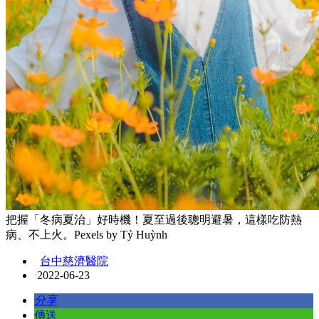
把握「冬病夏治」好時機！夏至過後聰明避暑，這樣吃防熱
病、不上火。Pexels by Tỷ Huỳnh
台中慈濟醫院
2022-06-23
分享
傳送