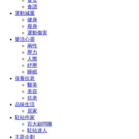
食安
食譜
運動減重
健身
瘦身
運動傷害
樂活心靈
兩性
壓力
人際
紓壓
睡眠
保養抗老
醫美
美容
抗老
品味生活
居家
駐站作家
百大顧問團
駐站達人
主題企劃