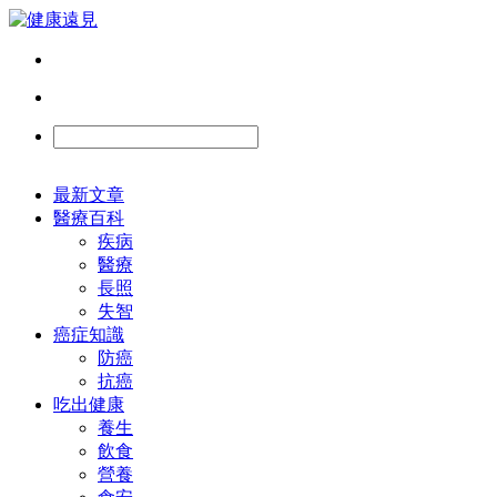
最新文章
醫療百科
疾病
醫療
長照
失智
癌症知識
防癌
抗癌
吃出健康
養生
飲食
營養