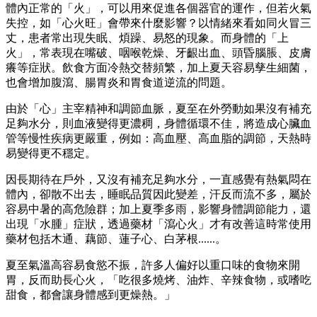
體內正常的「火」，可以用來促進各個器官的運作，但若火氣
失控，如「心火旺」會帶來什麼影響？以情緒來看如同火冒三
丈，患者常出現失眠、煩躁、易怒的現象。而身體的「上
火」，常表現在嘴破、咽喉乾燥、牙齦出血、頭昏腦脹、皮膚
癢等症狀。飲食方面冷熱交替頻繁，加上夏天容易孳生細菌，
也會增加腹瀉、腸胃炎和胃食道逆流的問題。
由於「心」主宰精神和調節血脈，夏至在外勞動如果沒有補充
足夠水分，則血液變得更濃稠，身體循環不佳，將造成心臟血
管等慢性疾病更嚴重，例如：高血壓、高血脂的調節，天熱時
易變得更不穩定。
因長期待在戶外，又沒有補充足夠水分，一直感覺有熱氣悶在
體內，卻散不出去，睡眠品質因此變差，汗反而流不多，屬於
容易中暑的高危險群；加上夏季多雨，影響身體調節能力，還
出現「水腫」症狀，透過藥材「瀉心火」才有改善這時常使用
藥材包括木通、藕節、蓮子心、白茅根......。
夏至氣溫高容易食慾不振，許多人偏好以重口味的食物來開
胃，反而助長心火，「吃很多燒烤、油炸、辛辣食物，或嗜吃
甜食，都會讓身體感到更燥熱。」