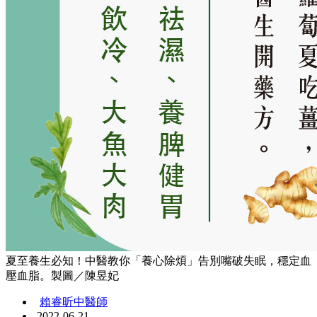
夏至養生必知！中醫教你「養心除煩」告別嘴破失眠，穩定血
壓血脂。製圖／陳昱妃
賴睿昕中醫師
2022-06-21