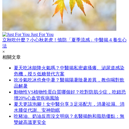
Just For You
立秋吃什麼？小心秋老虎！慎防「夏季流感」中醫揭４養生心
法
×
相關文章
夏天吃冰能降火氣嗎？中醫揭私密處搔癢、泌尿道感染
危機，授５低糖替代方案
吹冷氣吃冰也會中暑？醫揭陽暑陰暑差異，教你喝對飲
品解暑
動物性VS植物性蛋白質哪個好？吃對防肌少症，吃錯恐
增20%心血管疾病風險
夏天更該泡腳！女中醫分享３足浴配方，消暑祛濕、消
水腫促代謝、安神助眠
吃豬油、奶油反而沒文明病？名醫揭飽和脂肪優點：無
雙鍵高溫更安全