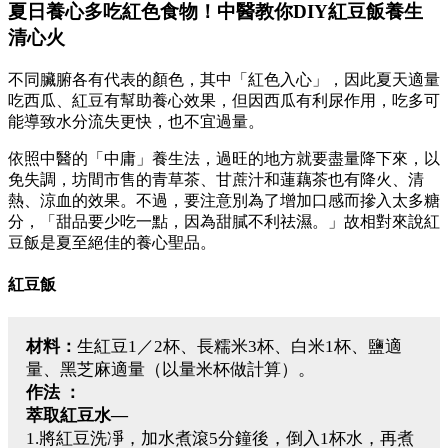
夏日養心多吃紅色食物！中醫教你DIY紅豆飯養生
清心火
不同臟腑各有代表的顏色，其中「紅色入心」，因此夏天適量
吃西瓜、紅豆有幫助養心效果，但因西瓜有利尿作用，吃多可
能導致水分流失更快，也不宜過量。
依照中醫的「中庸」養生法，過旺的地方就要盡量降下來，以
免失調，坊間市售的青草茶、甘蔗汁和蓮藕茶也有降火、清
熱、涼血的效果。不過，要注意別為了增加口感而摻入太多糖
分，「甜品要少吃一點，因為甜膩不利祛濕。」故相對來說紅
豆飯是夏至絕佳的養心聖品。
紅豆飯
材料：
生紅豆1／2杯、長糯米3杯、白米1杯、鹽適
量、黑芝麻適量（以量米杯做計算）。
作法 ：
萃取紅豆水—
1.將紅豆洗凈，加水煮滾5分鐘後，倒入1杯水，再煮