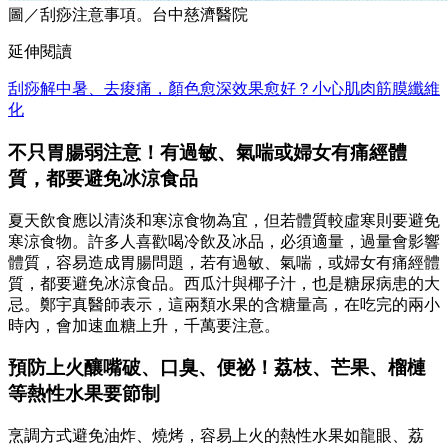
圖／刮痧注意事項。台中慈濟醫院
延伸閱讀
刮痧解中暑、去痠痛，顏色愈深效果愈好？小心肌肉筋膜纖維
化
不只胃腸弱注意！有過敏、氣喘或婦女有痛經體
質，都要避免冰涼食品
夏天飲食應以清淡和寒涼食物為宜，但若體質較虛寒則要避免
寒涼食物。許多人喜歡喝冷飲及冰品，必須適量，過量會影響
體質，容易造成胃腸問題，若有過敏、氣喘，或婦女有痛經體
質，都要避免冰涼食品。西瓜汁與椰子汁，也是糖尿病患的大
忌。鄭宇真醫師表示，這兩類水果的含糖量高，在吃完的兩小
時內，會加速血糖上升，千萬要注意。
預防上火釀嘴破、口臭、便祕！荔枝、芒果、榴槤
等熱性水果要節制
烹調方式避免油炸、燒烤，容易上火的熱性水果如龍眼、荔