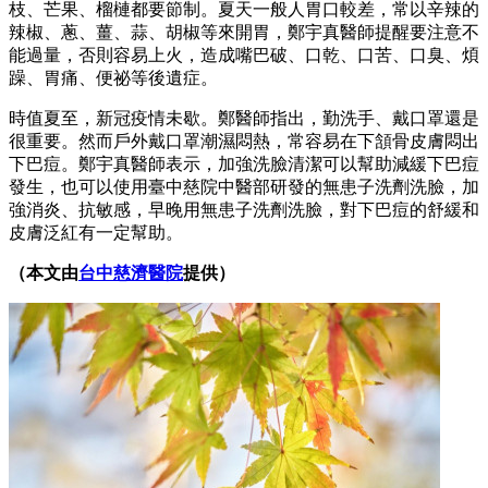
枝、芒果、榴槤都要節制。夏天一般人胃口較差，常以辛辣的
辣椒、蔥、薑、蒜、胡椒等來開胃，鄭宇真醫師提醒要注意不
能過量，否則容易上火，造成嘴巴破、口乾、口苦、口臭、煩
躁、胃痛、便祕等後遺症。
時值夏至，新冠疫情未歇。鄭醫師指出，勤洗手、戴口罩還是
很重要。然而戶外戴口罩潮濕悶熱，常容易在下頷骨皮膚悶出
下巴痘。鄭宇真醫師表示，加強洗臉清潔可以幫助減緩下巴痘
發生，也可以使用臺中慈院中醫部研發的無患子洗劑洗臉，加
強消炎、抗敏感，早晚用無患子洗劑洗臉，對下巴痘的舒緩和
皮膚泛紅有一定幫助。
（本文由
台中慈濟醫院
提供）