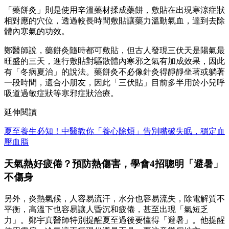
「藥餅灸」則是使用辛溫藥材揉成藥餅，敷貼在出現寒涼症狀
相對應的穴位，透過較長時間敷貼讓藥力溫動氣血，達到去除
體內寒氣的功效。
鄭醫師說，藥餅灸隨時都可敷貼，但古人發現三伏天是陽氣最
旺盛的三天，進行敷貼對驅散體內寒邪之氣有加成效果，因此
有「冬病夏治」的說法。藥餅灸不必像針灸得靜靜坐著或躺著
一段時間，適合小朋友，因此「三伏貼」目前多半用於小兒呼
吸道過敏症狀等寒邪症狀治療。
延伸閱讀
夏至養生必知！中醫教你「養心除煩」告別嘴破失眠，穩定血
壓血脂
天氣熱好疲倦？預防熱傷害，學會4招聰明「避暑」
不傷身
另外，炎熱氣候，人容易流汗，水分也容易流失，除電解質不
平衡，高溫下也容易讓人昏沉和疲倦，甚至出現「氣短乏
力」。鄭宇真醫師特別提醒夏至過後要懂得「避暑」。他提醒