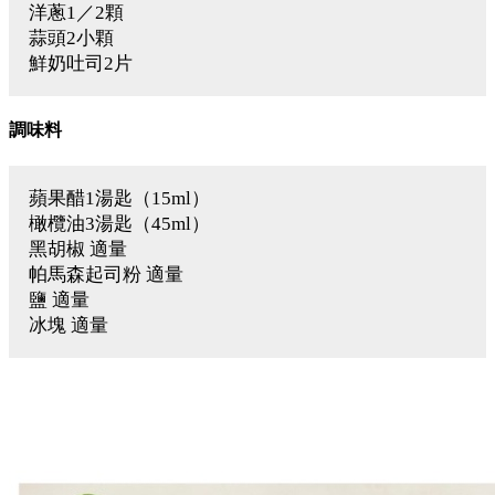
洋蔥1／2顆
蒜頭2小顆
鮮奶吐司2片
調味料
蘋果醋1湯匙（15ml）
橄欖油3湯匙（45ml）
黑胡椒 適量
帕馬森起司粉 適量
鹽 適量
冰塊 適量