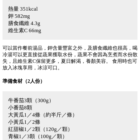
熱量 351kcal
鉀 582mg
膳食纖維 4.3g
維生素C 66mg
可以當作餐前湯品，鉀含量豐富之外，及膳食纖維也很高，喝
冷湯可以更直接從蔬果獲取水份，蔬果不會因為烹煮而水份散
失，且維生素C保留更多，夏日解渴，養顏美容。 食用時也可
放入冰塊享用，冰涼可口。
準備食材（2人份）
牛番茄3顆（300g）
小番茄8顆
大黃瓜1／4條（約半斤／條）
小黃瓜1／2條
紅甜椒1／2顆（120g／顆）
青椒1／3顆（100g／顆）