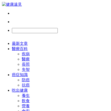
最新文章
醫療百科
疾病
醫療
長照
失智
癌症知識
防癌
抗癌
吃出健康
養生
飲食
營養