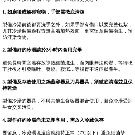
1. 如廁後或觸碰寵物，手部需徹底清潔
製備冷湯前後都要洗手之外，如果手部有傷口以要完整包紮，
尤其冷湯製備過程皆無高溫加熱殺菌，更需留意製備衛生，預
防汙染食物。
2. 製備好的冷湯請於2小時內食用完畢
避免長時間室溫存放導致細菌滋生，而肉眼無法察覺，等待吃
下肚後才引發嘔吐、發燒、腹瀉…等腸胃不適症狀產生。
3. 製備及存放使用之鍋蓋容器及刀具器具，須徹底清潔並且保
持乾燥
製備冷湯的器具，不與其他生食容器混合使用，避免冷湯受到
生食交叉污染。
4. 製作好的冷湯尚未立即享用，需放入冷藏保存
要留意，冷藏環境溫度應維持正常（7℃以下）避免細菌孳