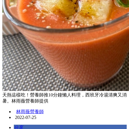
天熱這樣吃！營養師推10分鐘懶人料理，西班牙冷湯清爽又消
暑。林雨薇營養師提供
林雨薇營養師
2022-07-25
分享