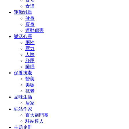
食安
食譜
運動減重
健身
瘦身
運動傷害
樂活心靈
兩性
壓力
人際
紓壓
睡眠
保養抗老
醫美
美容
抗老
品味生活
居家
駐站作家
百大顧問團
駐站達人
主題企劃