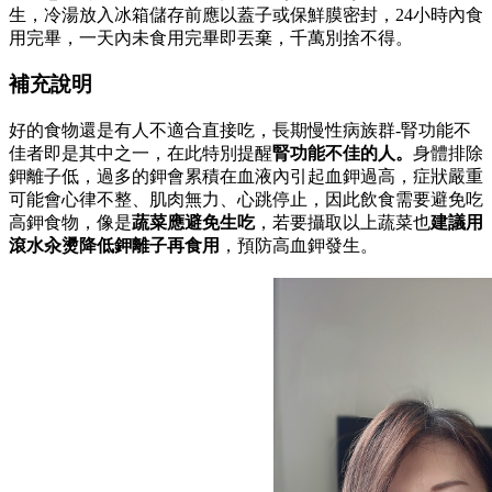
生，冷湯放入冰箱儲存前應以蓋子或保鮮膜密封，24小時內食
用完畢，一天內未食用完畢即丟棄，千萬別捨不得。
補充說明
好的食物還是有人不適合直接吃，長期慢性病族群-腎功能不
佳者即是其中之一，在此特別提醒
腎功能不佳的人。
身體排除
鉀離子低，過多的鉀會累積在血液內引起血鉀過高，症狀嚴重
可能會心律不整、肌肉無力、心跳停止，因此飲食需要避免吃
高鉀食物，像是
蔬菜應避免生吃
，若要攝取以上蔬菜也
建議用
滾水汆燙降低鉀離子再食用
，預防高血鉀發生。