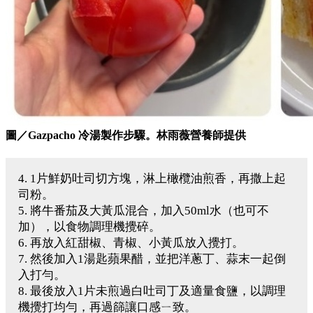
圖／Gazpacho 冷湯製作步驟。林雨薇營養師提供
4. 1片鮮奶吐司切方塊，淋上橄欖油煎香，再撒上起
司粉。
5. 將牛番茄及大黃瓜混合，加入50ml水（也可不
加），以食物調理機攪碎。
6. 再放入紅甜椒、青椒、小黃瓜放入攪打。
7. 然後加入1湯匙蘋果醋，並把洋蔥丁、蒜末一起倒
入打勻。
8. 最後放入1片未煎過白吐司丁及適量食鹽，以調理
機攪打均勻，再過篩讓口感ㄧ致。