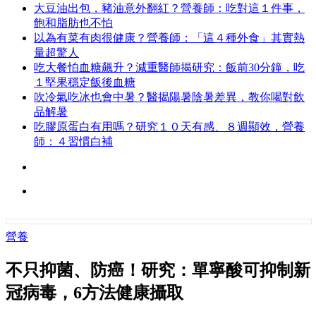
大豆油出包，豬油意外翻紅？營養師：吃對這１件事，
飽和脂肪也不怕
以為有菜有肉很健康？營養師：「這４種外食」其實熱
量超驚人
吃大餐怕血糖飆升？減重醫師揭研究：飯前30分鐘，吃
１堅果穩定飯後血糖
吹冷氣吃冰也會中暑？醫揭陽暑陰暑差異，教你喝對飲
品解暑
吃膠原蛋白有用嗎？研究１０天有感、８週顯效，營養
師：４習慣白補
營養
不只抑菌、防癌！研究：單寧酸可抑制新
冠病毒，6方法健康攝取