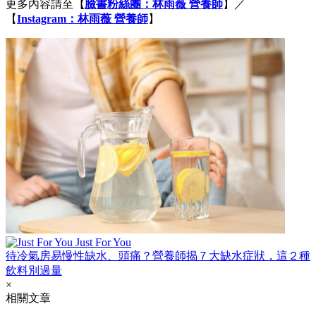
更多內容請至
【
臉書粉絲團：林雨薇 營養師
】／
【
Instagram：林雨薇 營養師
】
Just For You
待冷氣房易慢性缺水、頭痛？營養師揭７大缺水症狀，這２種
飲料別過量
×
相關文章