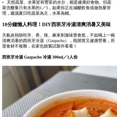
• 天然蔬菜、水果皆有豐富的水分，都是健康好食物。但蔬
菜含醣量只有水果的1／5，如果你正在減醣飲食或做熱量管
理，建議夏日吃蔬菜為主，水果為輔。
10分鐘懶人料理！DIY西班牙冷湯清爽消暑又美味
天氣炎熱除吃辛、香、辣、麻來刺激味蕾食慾，不如喝上一碗
清爽消暑的西班牙冷湯（Gazpacho），既開胃又健康營養，所
需食材不複雜，在家也能嘗試製作看看！
西班牙冷湯 Gazpacho 冷湯 300ml／1人份