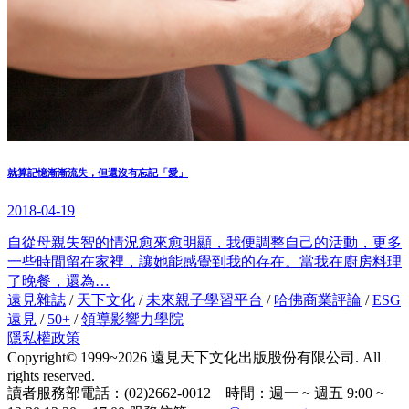
就算記憶漸漸流失，但還沒有忘記「愛」
2018-04-19
自從母親失智的情況愈來愈明顯，我便調整自己的活動，更多
一些時間留在家裡，讓她能感覺到我的存在。當我在廚房料理
了晚餐，還為…
遠見雜誌
/
天下文化
/
未來親子學習平台
/
哈佛商業評論
/
ESG
遠見
/
50+
/
領導影響力學院
隱私權政策
Copyright© 1999~2026 遠見天下文化出版股份有限公司. All
rights reserved.
讀者服務部電話：(02)2662-0012 時間：週一 ~ 週五 9:00 ~