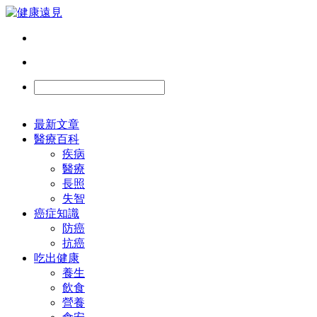
最新文章
醫療百科
疾病
醫療
長照
失智
癌症知識
防癌
抗癌
吃出健康
養生
飲食
營養