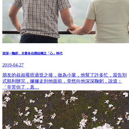
深深一鞠躬，夫妻各自開始獨立「心」時代
2019-04-27
朋友的叔叔罹癌過世之後，做為小輩，他幫了許多忙，當告別
式順利辦完，嬸嬸走到他面前，突然向他深深鞠躬，說道：
「辛苦你了，真…