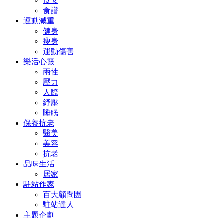
食安
食譜
運動減重
健身
瘦身
運動傷害
樂活心靈
兩性
壓力
人際
紓壓
睡眠
保養抗老
醫美
美容
抗老
品味生活
居家
駐站作家
百大顧問團
駐站達人
主題企劃