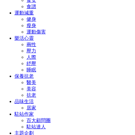
食安
食譜
運動減重
健身
瘦身
運動傷害
樂活心靈
兩性
壓力
人際
紓壓
睡眠
保養抗老
醫美
美容
抗老
品味生活
居家
駐站作家
百大顧問團
駐站達人
主題企劃