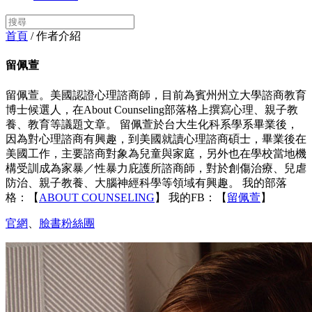
首頁
/ 作者介紹
留佩萱
留佩萱。美國認證心理諮商師，目前為賓州州立大學諮商教育
博士候選人，在About Counseling部落格上撰寫心理、親子教
養、教育等議題文章。 留佩萱於台大生化科系學系畢業後，
因為對心理諮商有興趣，到美國就讀心理諮商碩士，畢業後在
美國工作，主要諮商對象為兒童與家庭，另外也在學校當地機
構受訓成為家暴／性暴力庇護所諮商師，對於創傷治療、兒虐
防治、親子教養、大腦神經科學等領域有興趣。 我的部落
格：【
ABOUT COUNSELING
】 我的FB：【
留佩萱
】
官網
、
臉書粉絲團