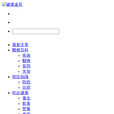
最新文章
醫療百科
疾病
醫療
長照
失智
癌症知識
防癌
抗癌
吃出健康
養生
飲食
營養