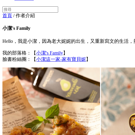
首頁
/ 作者介紹
小潔's Family
Hello，我是小潔，因為老大妮妮的出生，又重新寫文的生
我的部落格：【
小潔's Family
】
臉書粉絲團：【
小潔這一家-家有寶貝妮
】