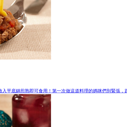
放入平底鍋煎熟即可食用！第一次做這道料理的媽咪們別緊張，