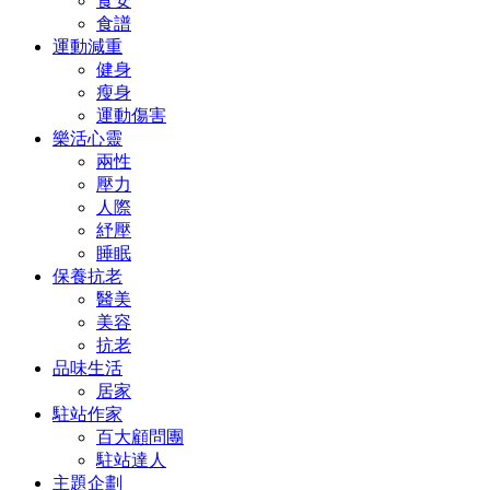
食安
食譜
運動減重
健身
瘦身
運動傷害
樂活心靈
兩性
壓力
人際
紓壓
睡眠
保養抗老
醫美
美容
抗老
品味生活
居家
駐站作家
百大顧問團
駐站達人
主題企劃