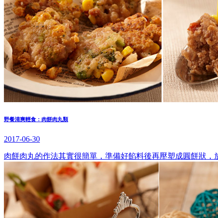
野餐清爽輕食：肉餅肉丸類
2017-06-30
肉餅肉丸的作法其實很簡單，準備好餡料後再壓塑成圓餅狀，