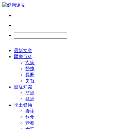
最新文章
醫療百科
疾病
醫療
長照
失智
癌症知識
防癌
抗癌
吃出健康
養生
飲食
營養