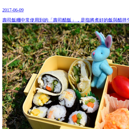
2017-06-09
壽司飯糰中常使用到的「壽司醋飯」，是指將煮好的飯與醋拌勻