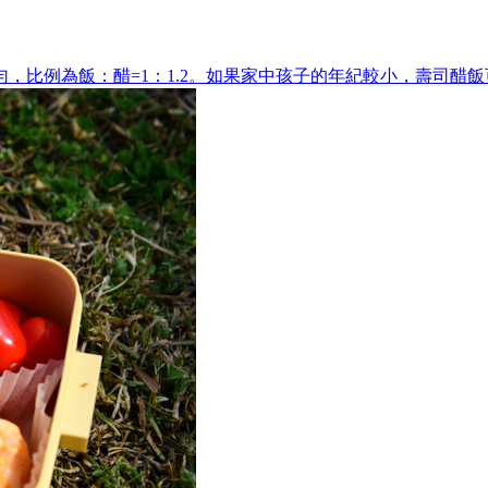
，比例為飯：醋=1：1.2。如果家中孩子的年紀較小，壽司醋飯