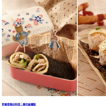
野餐營養好料理：壽司飯糰類