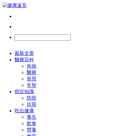
最新文章
醫療百科
疾病
醫療
長照
失智
癌症知識
防癌
抗癌
吃出健康
養生
飲食
營養