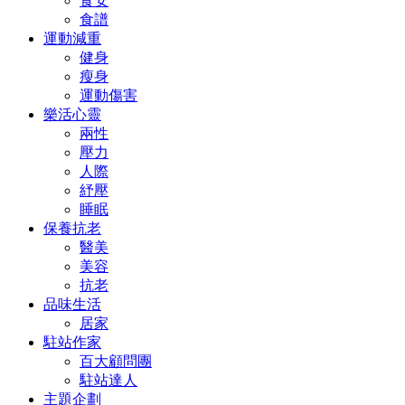
食安
食譜
運動減重
健身
瘦身
運動傷害
樂活心靈
兩性
壓力
人際
紓壓
睡眠
保養抗老
醫美
美容
抗老
品味生活
居家
駐站作家
百大顧問團
駐站達人
主題企劃