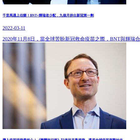
千里馬遇上伯樂！BNT×輝瑞老少配，九個月拚出新冠第一劑
2022-03-11
2020年11月8日，當全球苦盼新冠救命疫苗之際，BNT與